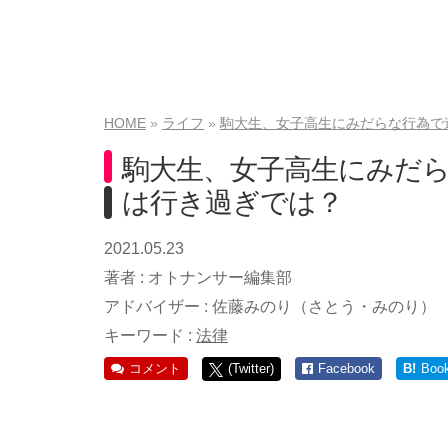
HOME
ライフ
駒大生、女子高生にみだらな行為で
駒大生、女子高生にみだ
は行き過ぎでは？
2021.05.23
著者 :
オトナンサー編集部
アドバイザー :
佐藤みのり（さとう・みのり）
キーワード :
法律
コメント
(Twitter)
Facebook
B!
Boo