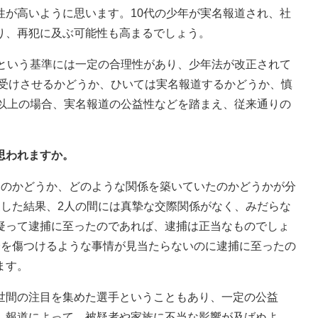
性が高いように思います。10代の少年が実名報道され、社
り、再犯に及ぶ可能性も高まるでしょう。
満という基準には一定の合理性があり、少年法が改正されて
を受けさせるかどうか、ひいては実名報道するかどうか、慎
歳以上の場合、実名報道の公益性などを踏まえ、従来通りの
思われますか。
たのかどうか、どのような関係を築いていたのかどうかが分
査した結果、2人の間には真摯な交際関係がなく、みだらな
疑って逮捕に至ったのであれば、逮捕は正当なものでしょ
身を傷つけるような事情が見当たらないのに逮捕に至ったの
ます。
世間の注目を集めた選手ということもあり、一定の公益
。報道によって、被疑者や家族に不当な影響が及ばぬよ