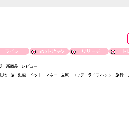
ライフ
SNSトピック
リサーチ
ト
題
新商品
レビュー
動物
猫
動画
ペット
マネー
医療
ロッテ
ライフハック
旅行