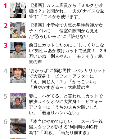
【漫画】カフェ店員から「ミルクと砂
糖は？」と聞かれ… 夫の“ナイスな返
答”に「これから使います」
【漫画】小学校で人気の男性教師が女
子トイレに… 個室の隙間から見え
た“恐ろしいモノ”に「許せない」
前日にカットしたのに…“しっくりこな
い”男性→あか抜けカットで激変！ 2.9
万いいね「別人やん」「モテそう」絶
賛の声
“おかっぱ”に悩む男性→バッサリカット
で大変身！ ビフォーアフターに
「え、同じ人！？」「かっこいい」
「爽やかすぎる～」大絶賛の声
妻に「ハゲてる」と言われ…カットで
解決→イケオジに大変身！ ビフォー
アフターに「うちの夫もお願いした
い」「若返りハンパない」
「本当にやめてほしい」 スーパー銭
湯スタッフが訴える“利用時のNG行
為”に「困る」「当たり前すぎ」