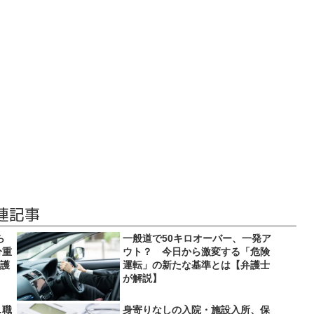
連記事
ら
一般道で50キロオーバー、一発ア
分重
ウト？ 今日から激変する「危険
弁護
運転」の新たな基準とは【弁護士
が解説】
…職
身寄りなしの入院・施設入所、保