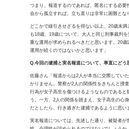
つまり、報道するのであれば、匿名にする必要
会から孤立すれば、立ち直りは非常に困難とな
どこかで線引きせざるを得ない以上、20歳未
も18歳、19歳について、大人と同じ刑事裁判
重な運用が求められるべきだと思います。20
運用が続くのではないかと思います」
Q.今回の逮捕と実名報道について、率直にどう
佐藤さん「報道からは2人が本当に交際してい
かりません。警察が2人の関係性をきちんと捜
行為が女子高生を傷つけるようなものであると
う。一方、2人の関係を踏まえ、女子高生の心
だとしたら、行き過ぎた逮捕であるように思い
実名報道については、先述した通り、被疑者が
性、合理性が認められるのではないでしょうか