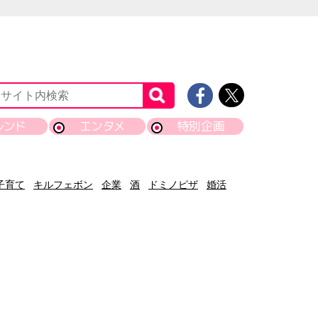
レンド
エンタメ
特別企画
子育て
キルフェボン
企業
酒
ドミノピザ
婚活