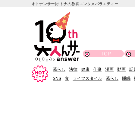
オトナンサー|オトナの教養エンタメバラエティー
TOP
暮らし
法律
健康
仕事
漫画
動画
話
SNS
食
ライフスタイル
暮らし
睡眠