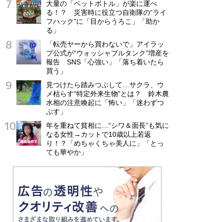
大量の「ペットボトル」が楽に運べ
る！？ 災害時に役立つ自衛隊の“ライ
フハック”に「目からうろこ」「助か
る」
「転売ヤーから買わないで」アイラッ
プ公式が“ウォッシャブルタンク”増産を
報告 SNS「心強い」「落ち着いたら
買う」
見つけたら踏みつぶして…サクラ、ウ
メ枯らす“特定外来生物”とは？ 鈴木農
水相の注意喚起に「怖い」「迷わずつ
ぶす」
年を重ねて貧相に…“シワ＆面長”も気に
なる女性→カットで10歳以上若返
り！？「めちゃくちゃ美人に」「とっ
ても華やか」