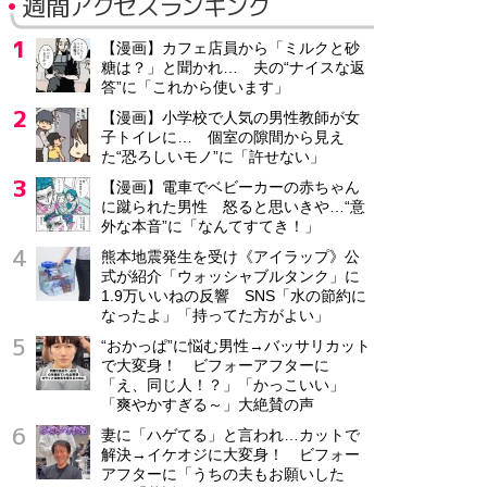
週間アクセスランキング
【漫画】カフェ店員から「ミルクと砂
糖は？」と聞かれ… 夫の“ナイスな返
答”に「これから使います」
【漫画】小学校で人気の男性教師が女
子トイレに… 個室の隙間から見え
た“恐ろしいモノ”に「許せない」
【漫画】電車でベビーカーの赤ちゃん
に蹴られた男性 怒ると思いきや…“意
外な本音”に「なんてすてき！」
熊本地震発生を受け《アイラップ》公
式が紹介「ウォッシャブルタンク」に
1.9万いいねの反響 SNS「水の節約に
なったよ」「持ってた方がよい」
“おかっぱ”に悩む男性→バッサリカット
で大変身！ ビフォーアフターに
「え、同じ人！？」「かっこいい」
「爽やかすぎる～」大絶賛の声
妻に「ハゲてる」と言われ…カットで
解決→イケオジに大変身！ ビフォー
アフターに「うちの夫もお願いした