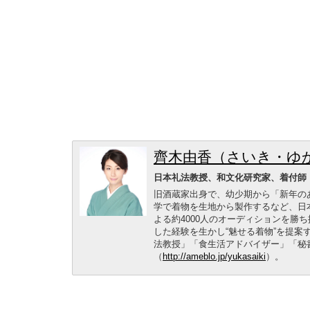
齊木由香（さいき・ゆ
日本礼法教授、和文化研究家、着付師
旧酒蔵家出身で、幼少期から「新年の
学で着物を生地から製作するなど、日本
よる約4000人のオーディションを勝
した経験を生かし“魅せる着物”を提
法教授」「食生活アドバイザー」「秘
（
http://ameblo.jp/yukasaiki
）。