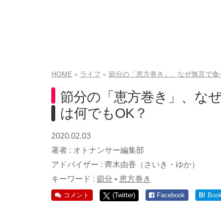
HOME
ライフ
節分の「恵方巻き」、なぜ無言で食
節分の「恵方巻き」、な
は何でもOK？
2020.02.03
著者 :
オトナンサー編集部
アドバイザー :
齊木由香（さいき・ゆか）
キーワード :
節分
•
恵方巻き
コメント
(Twitter)
Facebook
B!
Boo