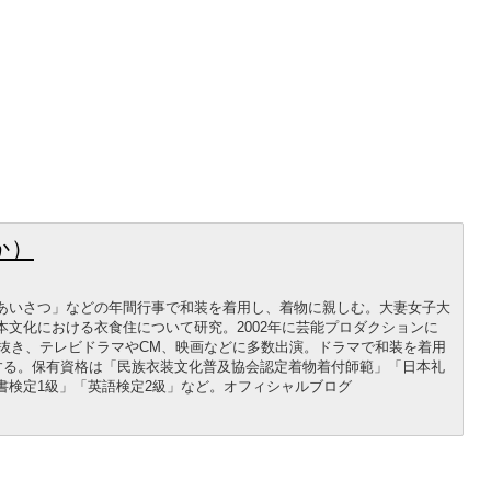
か）
あいさつ」などの年間行事で和装を着用し、着物に親しむ。大妻女子大
文化における衣食住について研究。2002年に芸能プロダクションに
ち抜き、テレビドラマやCM、映画などに多数出演。ドラマで和装を着用
案する。保有資格は「民族衣装文化普及協会認定着物着付師範」「日本礼
書検定1級」「英語検定2級」など。オフィシャルブログ