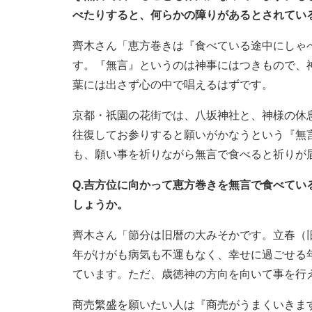
べたりすると、何らかの障りがあるとされてい
齊木さん「恵方巻きは『食べている途中にしゃ
す。『無言』というのは神事にはつきもので、
葉には出さず心の中で唱えるはずです。
京都・祇園の花街では、八坂神社と、神様の休
往復してお参りすると願いがかなうという『無
も、願い事を祈りながら無言で食べると祈りが
Q.吉方位に向かって恵方巻きを無言で食べて
しょうか。
齊木さん「節分は旧暦の大みそかです。立春（
年がけがも病気も不運もなく、幸せに過ごせる
ています。ただ、歳徳神の方向を向いて事を行
商売繁盛を願いたい人は『商売がうまくいきま