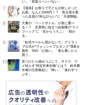
い」「若返りハンパない」
【漫画】お祭りで子どもが欲しがった
お面、なんと2000円！？ 焦る母を救
った店員の“粋な計らい”に「天使降臨」
大量の「ペットボトル」が楽に運べ
る！？ 災害時に役立つ自衛隊の“ライ
フハック”に「目からうろこ」「助か
る」
「転売ヤーから買わないで」アイラッ
プ公式が“ウォッシャブルタンク”増産を
報告 SNS「心強い」「落ち着いたら
買う」
見つけたら踏みつぶして…サクラ、ウ
メ枯らす“特定外来生物”とは？ 鈴木農
水相の注意喚起に「怖い」「迷わずつ
ぶす」