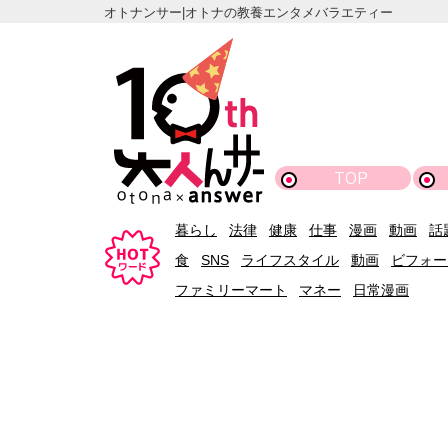
オトナンサー|オトナの教養エンタメバラエティー
TOP
暮らし
法律
健康
仕事
漫画
動画
話
食
SNS
ライフスタイル
動画
ビフォー
ファミリーマート
マネー
日常漫画