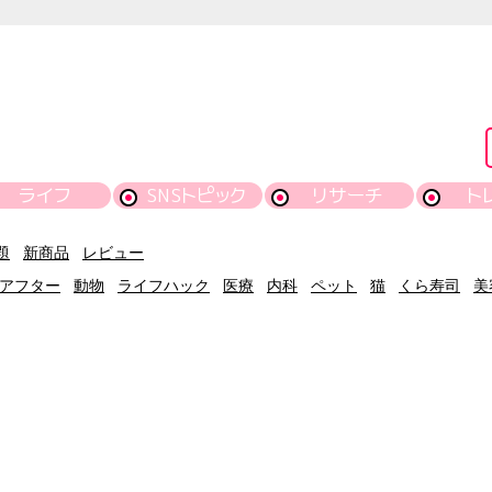
ライフ
SNSトピック
リサーチ
ト
題
新商品
レビュー
アフター
動物
ライフハック
医療
内科
ペット
猫
くら寿司
美