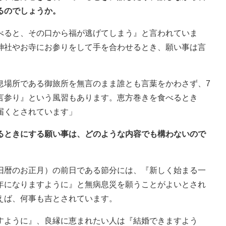
るのでしょうか。
べると、その口から福が逃げてしまう』と言われていま
神社やお寺にお参りをして手を合わせるとき、願い事は言
息場所である御旅所を無言のまま誰とも言葉をかわさず、7
言参り』という風習もあります。恵方巻きを食べるとき
届くとされています」
いるときにする願い事は、どのような内容でも構わないので
旧暦のお正月）の前日である節分には、『新しく始まる一
年になりますように』と無病息災を願うことがよいとされ
えば、何事も吉とされています。
すように』、良縁に恵まれたい人は『結婚できますよう