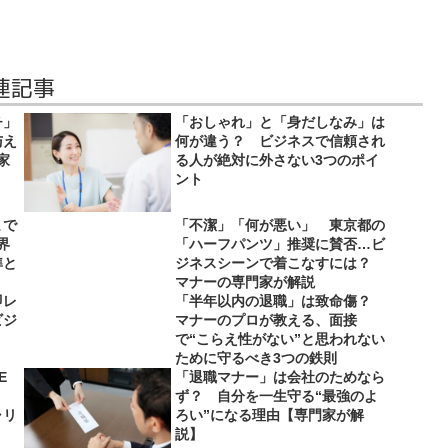
連記事
チ」
「おしゃれ」と「身だしなみ」は
与え
何が違う？ ビジネスで信頼され
家
る人が絶対に外さない3つのポイ
ント
まで
「不潔」「何が悪い」 東京都の
界
「ハーフパンツ」推奨に賛否…ビ
準と
ジネスシーンで着こなすには？
マナーの専門家が解説
即レ
「半年以内の退職」は致命傷？
ビジ
マナーのプロが教える、面接
で“こらえ性がない”と思われない
ために守るべき3つの鉄則
E
「退職マナー」は会社のためなら
ず？ 自分を一生守る“最強のよ
ャリ
ろい”になる理由【専門家が解
説】