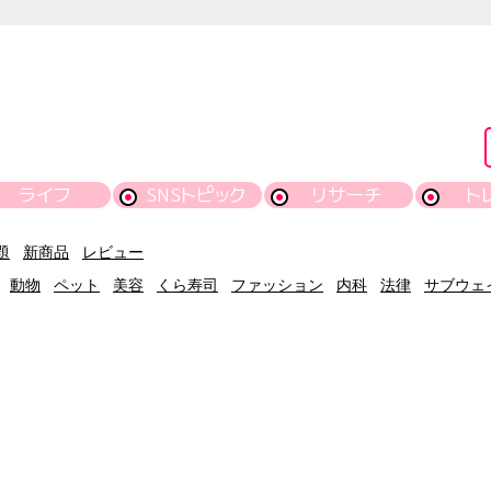
ライフ
SNSトピック
リサーチ
ト
題
新商品
レビュー
動物
ペット
美容
くら寿司
ファッション
内科
法律
サブウェ