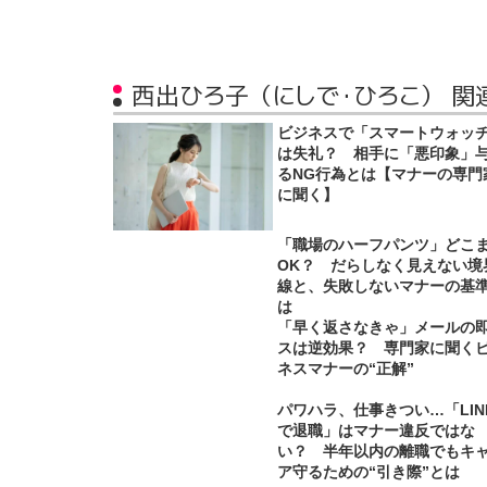
西出ひろ子（にしで・ひろこ） 関
ビジネスで「スマートウォッ
は失礼？ 相手に「悪印象」
るNG行為とは【マナーの専門
に聞く】
「職場のハーフパンツ」どこ
OK？ だらしなく見えない境
線と、失敗しないマナーの基
は
「早く返さなきゃ」メールの
スは逆効果？ 専門家に聞く
ネスマナーの“正解”
パワハラ、仕事きつい…「LIN
で退職」はマナー違反ではな
い？ 半年以内の離職でもキ
ア守るための“引き際”とは