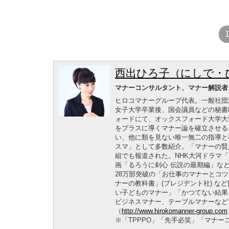
西出ひろ子（にしで・
マナーコンサルタント、マナー解説者
ヒロコマナーグループ代表。一般社団
女子大学卒業後、国会議員などの秘書
ォードにて、オックスフォード大学大
をプラスに導くマナー論を確立させる
い、他に類を見ない唯一無二の指導と
スマ」として多数紹介。「マナーの賢
組でも報道された。NHK大河ドラマ
画「るろうに剣心 伝説の最期編」な
28万部突破の「お仕事のマナーとコツ
ナーの教科書」(プレジデント社) な
い子どものマナー」「かつてない結果
ビジネスマナー、テーブルマナーなど
（
http://www.hirokomanner-group.com
※「TPPPO」「先手必笑」「マナ