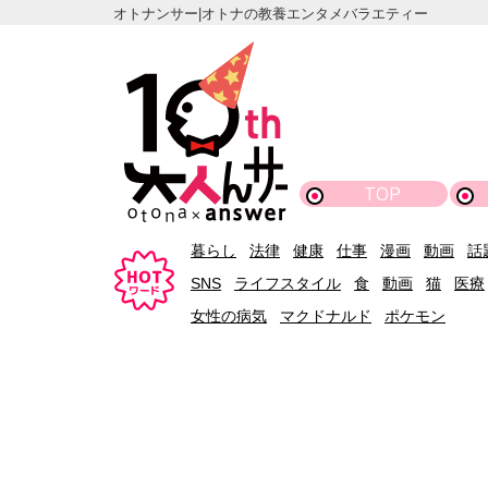
オトナンサー|オトナの教養エンタメバラエティー
TOP
暮らし
法律
健康
仕事
漫画
動画
話
SNS
ライフスタイル
食
動画
猫
医療
女性の病気
マクドナルド
ポケモン