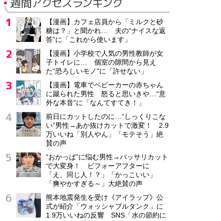
週間アクセスランキング
【漫画】カフェ店員から「ミルクと砂
糖は？」と聞かれ… 夫の“ナイスな返
答”に「これから使います」
【漫画】小学校で人気の男性教師が女
子トイレに… 個室の隙間から見え
た“恐ろしいモノ”に「許せない」
【漫画】電車でベビーカーの赤ちゃん
に蹴られた男性 怒ると思いきや…“意
外な本音”に「なんてすてき！」
前日にカットしたのに…“しっくりこな
い”男性→あか抜けカットで激変！ 2.9
万いいね「別人やん」「モテそう」絶
賛の声
“おかっぱ”に悩む男性→バッサリカット
で大変身！ ビフォーアフターに
「え、同じ人！？」「かっこいい」
「爽やかすぎる～」大絶賛の声
熊本地震発生を受け《アイラップ》公
式が紹介「ウォッシャブルタンク」に
1.9万いいねの反響 SNS「水の節約に