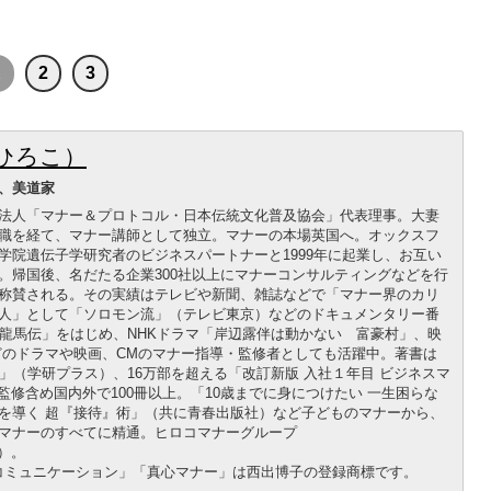
1
2
3
ひろこ）
、美道家
法人「マナー＆プロトコル・日本伝統文化普及協会」代表理事。大妻
職を経て、マナー講師として独立。マナーの本場英国へ。オックスフ
学院遺伝子学研究者のビジネスパートナーと1999年に起業し、お互い
。帰国後、名だたる企業300社以上にマナーコンサルティングなどを行
称賛される。その実績はテレビや新聞、雑誌などで「マナー界のカリ
人」として「ソロモン流」（テレビ東京）などのドキュメンタリー番
「龍馬伝」をはじめ、NHKドラマ「岸辺露伴は動かない 富豪村」、映
どのドラマや映画、CMのマナー指導・監修者としても活躍中。著書は
」（学研プラス）、16万部を超える「改訂新版 入社１年目 ビジネスマ
ど監修含め国内外で100冊以上。「10歳までに身につけたい 一生困らな
を導く 超『接待』術」（共に青春出版社）など子どものマナーから、
マナーのすべてに精通。ヒロコマナーグループ
）。
ーコミュニケーション」「真心マナー」は西出博子の登録商標です。