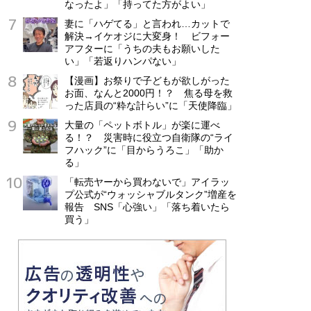
なったよ」「持ってた方がよい」
妻に「ハゲてる」と言われ…カットで
解決→イケオジに大変身！ ビフォー
アフターに「うちの夫もお願いした
い」「若返りハンパない」
【漫画】お祭りで子どもが欲しがった
お面、なんと2000円！？ 焦る母を救
った店員の“粋な計らい”に「天使降臨」
大量の「ペットボトル」が楽に運べ
る！？ 災害時に役立つ自衛隊の“ライ
フハック”に「目からうろこ」「助か
る」
「転売ヤーから買わないで」アイラッ
プ公式が“ウォッシャブルタンク”増産を
報告 SNS「心強い」「落ち着いたら
買う」