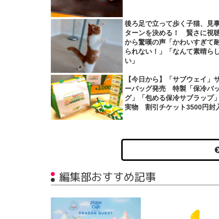
後ろ足で立って歩く子猫、見
ターンを決める！ 賢さに視
から驚嘆の声「かわいすぎて
られない！」「なんて素晴ら
い」
【今日から】「サブウェイ」
ーバッグ発売 特製「保冷バ
グ」「包める保冷サブラップ
実物 割引チケット3500円封
編集部おすすめ記事