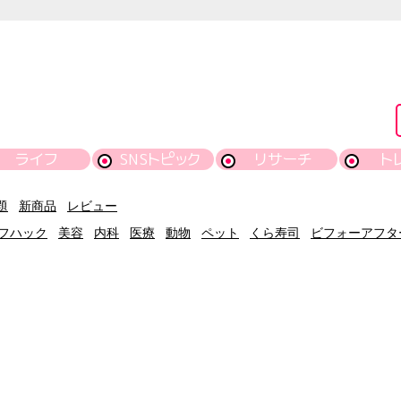
ライフ
SNSトピック
リサーチ
ト
題
新商品
レビュー
フハック
美容
内科
医療
動物
ペット
くら寿司
ビフォーアフタ