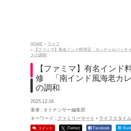
HOME
ライフ
【ファミマ】有名インド料理店「カッチャルバッチ
スの調和
【ファミマ】有名インド
修 「南インド風海老カ
の調和
2025.12.16
著者 :
オトナンサー編集部
キーワード :
ファミリーマート
•
ライフスタイ
コメント
(Twitter)
Facebook
B!
Boo