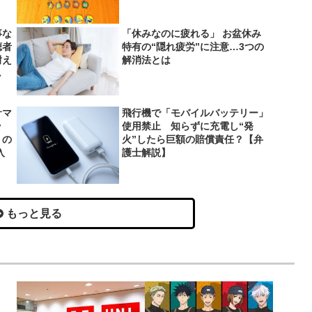
事な
「休みなのに疲れる」 お盆休み
聴者
特有の“隠れ疲労”に注意…3つの
耐え
解消法とは
し
サマ
飛行機で「モバイルバッテリー」
ッ
使用禁止 知らずに充電し“発
」の
火”したら巨額の賠償責任？【弁
入
護士解説】
もっと見る