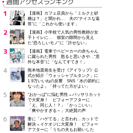
週間アクセスランキング
【漫画】カフェ店員から「ミルクと砂
糖は？」と聞かれ… 夫の“ナイスな返
答”に「これから使います」
【漫画】小学校で人気の男性教師が女
子トイレに… 個室の隙間から見え
た“恐ろしいモノ”に「許せない」
【漫画】電車でベビーカーの赤ちゃん
に蹴られた男性 怒ると思いきや…“意
外な本音”に「なんてすてき！」
熊本地震発生を受け《アイラップ》公
式が紹介「ウォッシャブルタンク」に
1.9万いいねの反響 SNS「水の節約に
なったよ」「持ってた方がよい」
“おかっぱ”に悩む男性→バッサリカット
で大変身！ ビフォーアフターに
「え、同じ人！？」「かっこいい」
「爽やかすぎる～」大絶賛の声
妻に「ハゲてる」と言われ…カットで
解決→イケオジに大変身！ ビフォー
アフターに「うちの夫もお願いした