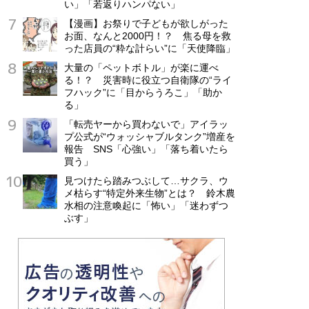
い」「若返りハンパない」
【漫画】お祭りで子どもが欲しがった
お面、なんと2000円！？ 焦る母を救
った店員の“粋な計らい”に「天使降臨」
大量の「ペットボトル」が楽に運べ
る！？ 災害時に役立つ自衛隊の“ライ
フハック”に「目からうろこ」「助か
る」
「転売ヤーから買わないで」アイラッ
プ公式が“ウォッシャブルタンク”増産を
報告 SNS「心強い」「落ち着いたら
買う」
見つけたら踏みつぶして…サクラ、ウ
メ枯らす“特定外来生物”とは？ 鈴木農
水相の注意喚起に「怖い」「迷わずつ
ぶす」