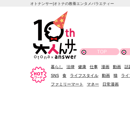
オトナンサー|オトナの教養エンタメバラエティー
TOP
暮らし
法律
健康
仕事
漫画
動画
話
SNS
食
ライフスタイル
動画
猫
ライ
ファミリーマート
マネー
日常漫画