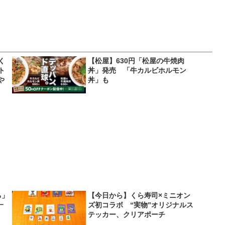
く
【松屋】630円「松屋の牛焼肉
ト
丼」発売 「牛カルビホルモン
や
丼」も
ろ」
【今日から】くら寿司×ミニオン
一
ズ初コラボ “実物”オリジナルス
テッカー、クリアポーチ