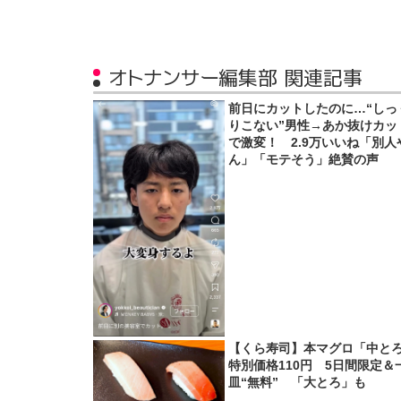
オトナンサー編集部 関連記事
前日にカットしたのに…“しっ
りこない”男性→あか抜けカッ
で激変！ 2.9万いいね「別人
ん」「モテそう」絶賛の声
【くら寿司】本マグロ「中と
特別価格110円 5日間限定＆
皿“無料” 「大とろ」も