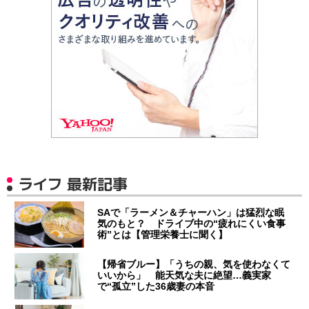
ライフ 最新記事
SAで「ラーメン＆チャーハン」は猛烈な眠
気のもと？ ドライブ中の“疲れにくい食事
術”とは【管理栄養士に聞く】
【帰省ブルー】「うちの親、気を使わなくて
いいから」 能天気な夫に絶望…義実家
で“孤立”した36歳妻の本音