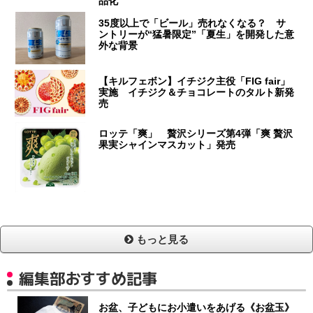
品化
35度以上で「ビール」売れなくなる？ サ
ントリーが“猛暑限定”「夏生」を開発した意
外な背景
【キルフェボン】イチジク主役「FIG fair」
実施 イチジク＆チョコレートのタルト新発
売
ロッテ「爽」 贅沢シリーズ第4弾「爽 贅沢
果実シャインマスカット」発売
もっと見る
編集部おすすめ記事
お盆、子どもにお小遣いをあげる《お盆玉》