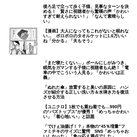
後ろ足で立って歩く子猫、見事なターンを決
める！ 賢さに視聴者から驚嘆の声「かわい
すぎて耐えられない！」「なんて素晴らし
い」
【漫画】大人になってもこれがないと眠れな
い… ボロボロのタオルケットに1.6万いい
ね「分かる」「夫もそう」
「まだ寝たくない…」ポールにしがみつき、
眠気をガマンする子猫に視聴者もん絶！「電
車の中でこういう人見る」「かわいいは正
義」
「ぬれた傘」放置すると臭いの原因に ハン
ズが紹介する正しい洗い方＆水弾き力を復活
させる方法
【ユニクロ】1枚でも重ね着でも…990円
の“バズトップス”が優秀！「めっちゃかわい
い」「着心地いい」と話題
「でけぇ油揚げ！？」本物の“45％増量”フ
ァミチキのサイズに驚愕 SNS「めっちゃお
いしかった」「食べ応え満点でした」