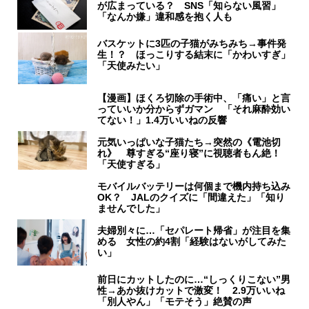
が広まっている？ SNS「知らない風習」
「なんか嫌」違和感を抱く人も
バスケットに3匹の子猫がみちみち→事件発
生！？ ほっこりする結末に「かわいすぎ」
「天使みたい」
【漫画】ほくろ切除の手術中、「痛い」と言
っていいか分からずガマン 「それ麻酔効い
てない！」1.4万いいねの反響
元気いっぱいな子猫たち→突然の《電池切
れ》 尊すぎる“座り寝”に視聴者もん絶！
「天使すぎる」
モバイルバッテリーは何個まで機内持ち込み
OK？ JALのクイズに「間違えた」「知り
ませんでした」
夫婦別々に…「セパレート帰省」が注目を集
める 女性の約4割「経験はないがしてみた
い」
前日にカットしたのに…“しっくりこない”男
性→あか抜けカットで激変！ 2.9万いいね
「別人やん」「モテそう」絶賛の声