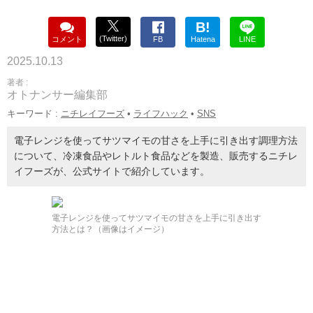
B!
(Twitter)
コメント
FB
Hatena
LINE
2025.10.13
著者 :
オトナンサー編集部
キーワード :
ニチレイフーズ
•
ライフハック
•
SNS
電子レンジを使ってサツマイモの甘さを上手に引き出す調理方法
について、冷凍食品やレトルト食品などを製造、販売するニチレ
イフーズが、公式サイトで紹介しています。
電子レンジを使ってサツマイモの甘さを上手に引き出す
方法とは？（画像はイメージ）