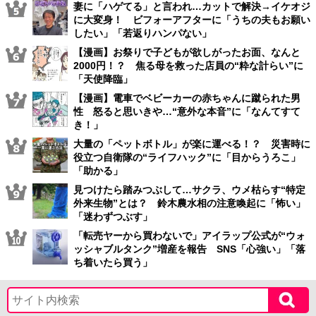
妻に「ハゲてる」と言われ…カットで解決→イケオジ
に大変身！ ビフォーアフターに「うちの夫もお願い
したい」「若返りハンパない」
【漫画】お祭りで子どもが欲しがったお面、なんと
2000円！？ 焦る母を救った店員の“粋な計らい”に
「天使降臨」
【漫画】電車でベビーカーの赤ちゃんに蹴られた男
性 怒ると思いきや…“意外な本音”に「なんてすて
き！」
大量の「ペットボトル」が楽に運べる！？ 災害時に
役立つ自衛隊の“ライフハック”に「目からうろこ」
「助かる」
見つけたら踏みつぶして…サクラ、ウメ枯らす“特定
外来生物”とは？ 鈴木農水相の注意喚起に「怖い」
「迷わずつぶす」
「転売ヤーから買わないで」アイラップ公式が“ウォ
ッシャブルタンク”増産を報告 SNS「心強い」「落
ち着いたら買う」