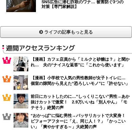
SNS広告に潜む詐欺のワナ… 被害防ぐ3つの
対策【専門家解説】
ライフの記事もっと見る
週間アクセスランキング
【漫画】カフェ店員から「ミルクと砂糖は？」と聞か
れ… 夫の“ナイスな返答”に「これから使います」
【漫画】小学校で人気の男性教師が女子トイレに…
個室の隙間から見えた“恐ろしいモノ”に「許せない」
前日にカットしたのに…“しっくりこない”男性→あか
抜けカットで激変！ 2.9万いいね「別人やん」「モ
テそう」絶賛の声
“おかっぱ”に悩む男性→バッサリカットで大変身！
ビフォーアフターに「え、同じ人！？」「かっこい
い」「爽やかすぎる～」大絶賛の声