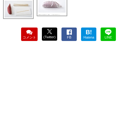
B!
(Twitter)
コメント
FB
Hatena
LINE