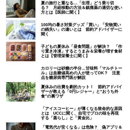
夏の旅行と重なる…「生理」どう乗り切
る？ 月経移動の方法＆鎮痛薬の適切な使い
方とは【医師に聞く】
100均の暑さ対策グッズ「買い」「安物買い
の銭失い」の違いとは 節約アドバイザーに
聞く
子どもの夏休み「昼食問題」が解決？ 「作
り置き冷凍」するとうまみ＆栄養が増す食材
とは【管理栄養士に聞く】
カロリーは砂糖の半分…甘味料「マルチトー
ル」は血糖値高めの人が使ってOK？ 注意
点を糖尿病専門医が解説
夏休みの出費を劇的カット！ 節約アドバイ
ザーが教える「0円レジャー」と“おうち外
食”の裏ワザ
「アイスコーヒー」が薄くなる致命的な原因
とは UCCに聞く、自宅でプロの味を再現
する「蒸らし」と「黄金比」
「電気代が安くなる」は危険？ 偽アプリ＆