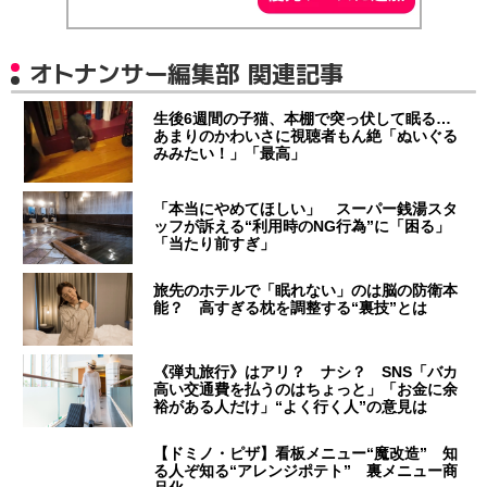
オトナンサー編集部 関連記事
生後6週間の子猫、本棚で突っ伏して眠る…
あまりのかわいさに視聴者もん絶「ぬいぐる
みみたい！」「最高」
「本当にやめてほしい」 スーパー銭湯スタ
ッフが訴える“利用時のNG行為”に「困る」
「当たり前すぎ」
旅先のホテルで「眠れない」のは脳の防衛本
能？ 高すぎる枕を調整する“裏技”とは
《弾丸旅行》はアリ？ ナシ？ SNS「バカ
高い交通費を払うのはちょっと」「お金に余
裕がある人だけ」“よく行く人”の意見は
【ドミノ・ピザ】看板メニュー“魔改造” 知
る人ぞ知る“アレンジポテト” 裏メニュー商