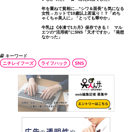
年を重ねて貧相に…“シワ＆面長”も気になる
女性→カットで10歳以上若返り！？「めち
ゃくちゃ美人に」「とっても華やか」
牛乳は《冷凍で1カ月》保存できる！ マル
エツの“活用術”にSNS「天才ですか」「発想
なかった」
キーワード
ニチレイフーズ
ライフハック
SNS