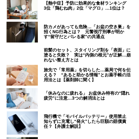
【熱中症】予防に効果的な食材ランキング
3位「鶏むね肉」2位「マグロ」…1位は？
防カメがあっても危険…「お盆の空き巣」を
招くNG行為とは？ 元警視庁刑事が明か
す“留守だとバレる家”の共通点
前髪のセット、スタイリング剤を「表面」に
塗ると失敗？ 実は“内側の根元”が正解…崩
れない整え方とは
旅先で「常用薬」を切らした…薬局で何を伝
える？ “あると助かる情報”とお薬手帳の活
用法とは【薬剤師に聞く】
「休みなのに疲れる」 お盆休み特有の“隠れ
疲労”に注意…3つの解消法とは
飛行機で「モバイルバッテリー」使用禁止
知らずに充電し“発火”したら巨額の賠償責
任？【弁護士解説】