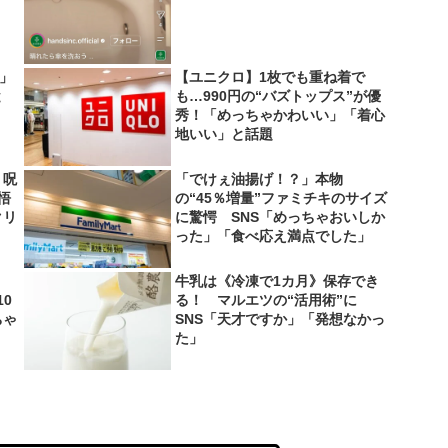
い」
【ユニクロ】1枚でも重ね着で
と
も…990円の“バズトップス”が優
秀！「めっちゃかわいい」「着心
地いい」と話題
 呪
「でけぇ油揚げ！？」本物
悟
の“45％増量”ファミチキのサイズ
クリ
に驚愕 SNS「めっちゃおいしか
った」「食べ応え満点でした」
牛乳は《冷凍で1カ月》保存でき
0
る！ マルエツの“活用術”に
ちゃ
SNS「天才ですか」「発想なかっ
た」