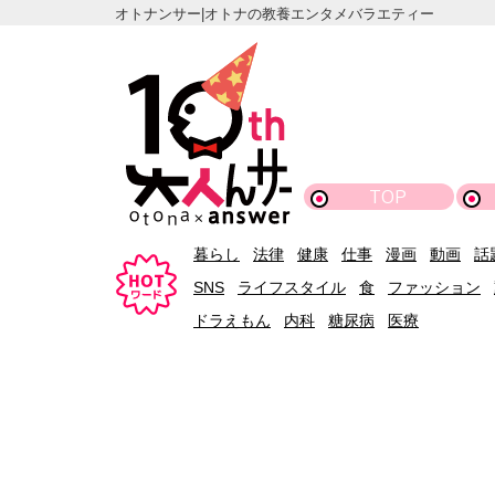
オトナンサー|オトナの教養エンタメバラエティー
TOP
暮らし
法律
健康
仕事
漫画
動画
話
SNS
ライフスタイル
食
ファッション
ドラえもん
内科
糖尿病
医療