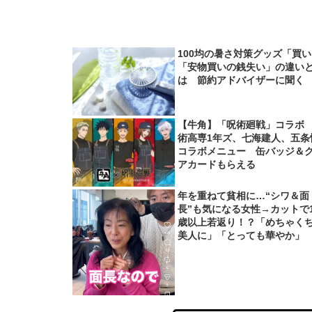
100均の暑さ対策グッズ「買
「安物買いの銭失い」の違い
は 節約アドバイザーに聞く
【牛角】「呪術廻戦」コラボ
術高専1年ズ、七海建人、五条
コラボメニュー 缶バッジ＆
アカードもらえる
年を重ねて貧相に…“シワ＆面
長”も気になる女性→カットで1
歳以上若返り！？「めちゃく
美人に」「とっても華やか」