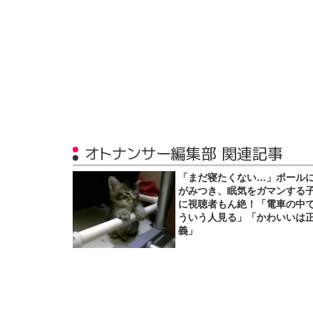
オトナンサー編集部 関連記事
「まだ寝たくない…」ポール
がみつき、眠気をガマンする
に視聴者もん絶！「電車の中
ういう人見る」「かわいいは
義」