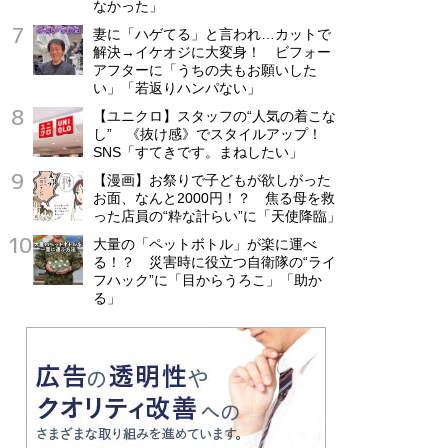
なかった」
妻に「ハゲてる」と言われ…カットで
解決→イケオジに大変身！ ビフォー
アフターに「うちの夫もお願いした
い」「若返りハンパない」
【ユニクロ】スタッフの“人気の着こな
し” 《抜け感》でスタイルアップ！
SNS「すてきです。まねしたい」
【漫画】お祭りで子どもが欲しがった
お面、なんと2000円！？ 焦る母を救
った店員の“粋な計らい”に「天使降臨」
大量の「ペットボトル」が楽に運べ
る！？ 災害時に役立つ自衛隊の“ライ
フハック”に「目からうろこ」「助か
る」