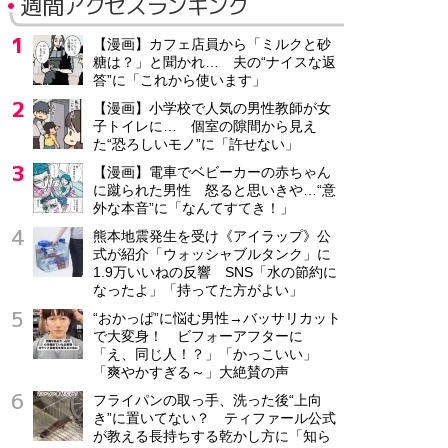
週間アクセスランキング
【漫画】カフェ店員から「ミルクと砂
糖は？」と聞かれ… 夫の“ナイスな返
答”に「これから使います」
【漫画】小学校で人気の男性教師が女
子トイレに… 個室の隙間から見え
た“恐ろしいモノ”に「許せない」
【漫画】電車でベビーカーの赤ちゃん
に蹴られた男性 怒ると思いきや…“意
外な本音”に「なんてすてき！」
熊本地震発生を受け《アイラップ》公
式が紹介「ウォッシャブルタンク」に
1.9万いいねの反響 SNS「水の節約に
なったよ」「持ってた方がよい」
“おかっぱ”に悩む男性→バッサリカット
で大変身！ ビフォーアフターに
「え、同じ人！？」「かっこいい」
「爽やかすぎる～」大絶賛の声
フライパンの取っ手、洗った後“上向
き”に置いてない？ ティファール公式
が教える長持ちする乾かし方に「知ら