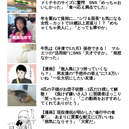
ァミチキのサイズに驚愕 SNS「めっちゃお
いしかった」「食べ応え満点でした」
年を重ねて貧相に…“シワ＆面長”も気になる
女性→カットで10歳以上若返り！？「めち
ゃくちゃ美人に」「とっても華やか」
牛乳は《冷凍で1カ月》保存できる！ マル
エツの“活用術”にSNS「天才ですか」「発想
なかった」
【漫画】「無人島に1つ持っていくな
ら？」 男友達の“予想外の答え”に7.6万い
いね「一生大切にしたい友達」
4匹の子猫がお団子状態→1匹だけ残して解
散！ 《負けず嫌いさん》に視聴者ほっこり
「笑っちゃった！」「この動画をおすすめし
てくれてありがとう」
【漫画】現役僧侶が明かした“修行中の食
事”… あまりに質素な献立に1万いいね
「病気になりそう」「大変だ」