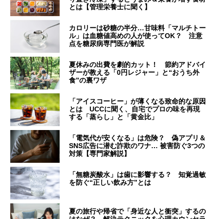
とは【管理栄養士に聞く】
カロリーは砂糖の半分…甘味料「マルチトー
ル」は血糖値高めの人が使ってOK？ 注意
点を糖尿病専門医が解説
夏休みの出費を劇的カット！ 節約アドバイ
ザーが教える「0円レジャー」と“おうち外
食”の裏ワザ
「アイスコーヒー」が薄くなる致命的な原因
とは UCCに聞く、自宅でプロの味を再現
する「蒸らし」と「黄金比」
「電気代が安くなる」は危険？ 偽アプリ＆
SNS広告に潜む詐欺のワナ… 被害防ぐ3つの
対策【専門家解説】
「無糖炭酸水」は歯に影響する？ 知覚過敏
を防ぐ“正しい飲み方”とは
夏の旅行や帰省で「身近な人と衝突」するの
はなぜ？ 解決テクニックを心理カウンセラ