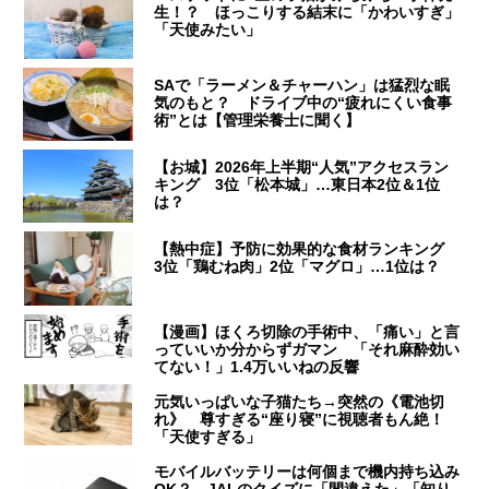
生！？ ほっこりする結末に「かわいすぎ」
「天使みたい」
SAで「ラーメン＆チャーハン」は猛烈な眠
気のもと？ ドライブ中の“疲れにくい食事
術”とは【管理栄養士に聞く】
【お城】2026年上半期“人気”アクセスラン
キング 3位「松本城」…東日本2位＆1位
は？
【熱中症】予防に効果的な食材ランキング
3位「鶏むね肉」2位「マグロ」…1位は？
【漫画】ほくろ切除の手術中、「痛い」と言
っていいか分からずガマン 「それ麻酔効い
てない！」1.4万いいねの反響
元気いっぱいな子猫たち→突然の《電池切
れ》 尊すぎる“座り寝”に視聴者もん絶！
「天使すぎる」
モバイルバッテリーは何個まで機内持ち込み
OK？ JALのクイズに「間違えた」「知り