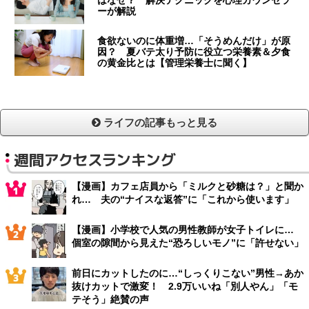
ーが解説
食欲ないのに体重増…「そうめんだけ」が原
因？ 夏バテ太り予防に役立つ栄養素＆夕食
の黄金比とは【管理栄養士に聞く】
ライフの記事もっと見る
週間アクセスランキング
【漫画】カフェ店員から「ミルクと砂糖は？」と聞か
れ… 夫の“ナイスな返答”に「これから使います」
【漫画】小学校で人気の男性教師が女子トイレに…
個室の隙間から見えた“恐ろしいモノ”に「許せない」
前日にカットしたのに…“しっくりこない”男性→あか
抜けカットで激変！ 2.9万いいね「別人やん」「モ
テそう」絶賛の声