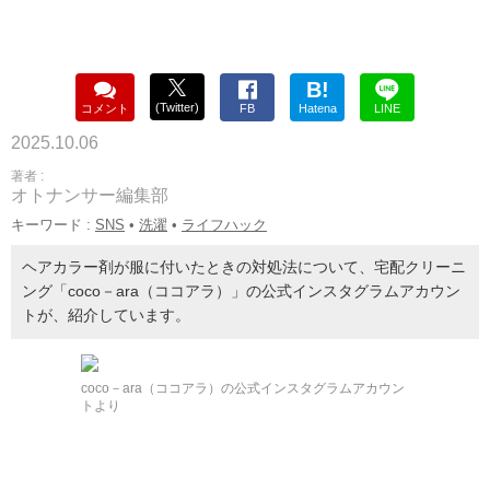
B!
(Twitter)
コメント
FB
Hatena
LINE
2025.10.06
著者 :
オトナンサー編集部
キーワード :
SNS
•
洗濯
•
ライフハック
ヘアカラー剤が服に付いたときの対処法について、宅配クリーニ
ング「coco－ara（ココアラ）」の公式インスタグラムアカウン
トが、紹介しています。
coco－ara（ココアラ）の公式インスタグラムアカウン
トより