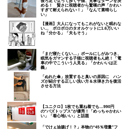
後ろ足で立って歩く子猫、見事なターンを決
める！ 賢さに視聴者から驚嘆の声「かわい
すぎて耐えられない！」「なんて素晴らし
い」
【漫画】大人になってもこれがないと眠れな
い… ボロボロのタオルケットに1.6万いい
ね「分かる」「夫もそう」
「まだ寝たくない…」ポールにしがみつき、
眠気をガマンする子猫に視聴者もん絶！「電
車の中でこういう人見る」「かわいいは正
義」
「ぬれた傘」放置すると臭いの原因に ハン
ズが紹介する正しい洗い方＆水弾き力を復活
させる方法
【ユニクロ】1枚でも重ね着でも…990円
の“バズトップス”が優秀！「めっちゃかわい
い」「着心地いい」と話題
「でけぇ油揚げ！？」本物の“45％増量”フ