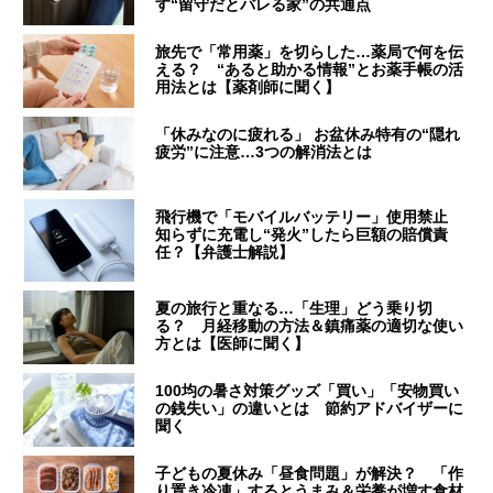
す“留守だとバレる家”の共通点
旅先で「常用薬」を切らした…薬局で何を伝
える？ “あると助かる情報”とお薬手帳の活
用法とは【薬剤師に聞く】
「休みなのに疲れる」 お盆休み特有の“隠れ
疲労”に注意…3つの解消法とは
飛行機で「モバイルバッテリー」使用禁止
知らずに充電し“発火”したら巨額の賠償責
任？【弁護士解説】
夏の旅行と重なる…「生理」どう乗り切
る？ 月経移動の方法＆鎮痛薬の適切な使い
方とは【医師に聞く】
100均の暑さ対策グッズ「買い」「安物買い
の銭失い」の違いとは 節約アドバイザーに
聞く
子どもの夏休み「昼食問題」が解決？ 「作
り置き冷凍」するとうまみ＆栄養が増す食材