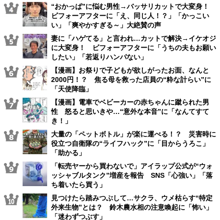
“おかっぱ”に悩む男性→バッサリカットで大変身！
ビフォーアフターに「え、同じ人！？」「かっこい
い」「爽やかすぎる～」大絶賛の声
妻に「ハゲてる」と言われ…カットで解決→イケオジ
に大変身！ ビフォーアフターに「うちの夫もお願い
したい」「若返りハンパない」
【漫画】お祭りで子どもが欲しがったお面、なんと
2000円！？ 焦る母を救った店員の“粋な計らい”に
「天使降臨」
【漫画】電車でベビーカーの赤ちゃんに蹴られた男
性 怒ると思いきや…“意外な本音”に「なんてすて
き！」
大量の「ペットボトル」が楽に運べる！？ 災害時に
役立つ自衛隊の“ライフハック”に「目からうろこ」
「助かる」
「転売ヤーから買わないで」アイラップ公式が“ウォ
ッシャブルタンク”増産を報告 SNS「心強い」「落
ち着いたら買う」
見つけたら踏みつぶして…サクラ、ウメ枯らす“特定
外来生物”とは？ 鈴木農水相の注意喚起に「怖い」
「迷わずつぶす」