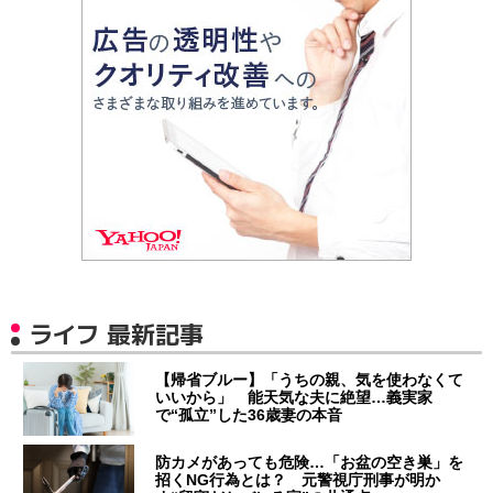
ライフ 最新記事
【帰省ブルー】「うちの親、気を使わなくて
いいから」 能天気な夫に絶望…義実家
で“孤立”した36歳妻の本音
防カメがあっても危険…「お盆の空き巣」を
招くNG行為とは？ 元警視庁刑事が明か