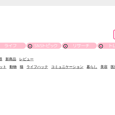
ライフ
SNSトピック
リサーチ
ト
題
新商品
レビュー
ット
動物
猫
ライフハック
コミュニケーション
暮らし
美容
医