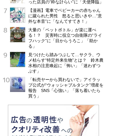
った店員の“粋な計らい”に「天使降臨」
【漫画】電車でベビーカーの赤ちゃん
に蹴られた男性 怒ると思いきや…“意
外な本音”に「なんてすてき！」
大量の「ペットボトル」が楽に運べ
る！？ 災害時に役立つ自衛隊の“ライ
フハック”に「目からうろこ」「助か
る」
見つけたら踏みつぶして…サクラ、ウ
メ枯らす“特定外来生物”とは？ 鈴木農
水相の注意喚起に「怖い」「迷わずつ
ぶす」
「転売ヤーから買わないで」アイラッ
プ公式が“ウォッシャブルタンク”増産を
報告 SNS「心強い」「落ち着いたら
買う」