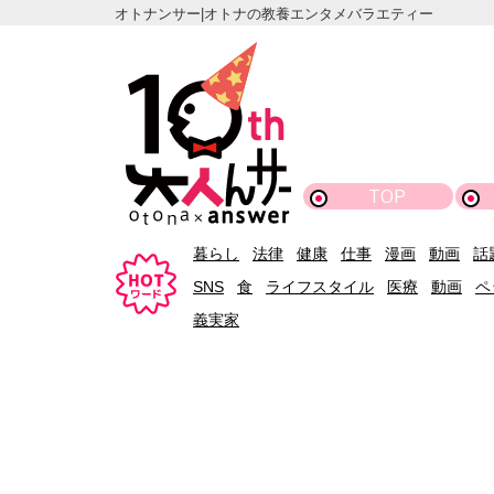
オトナンサー|オトナの教養エンタメバラエティー
TOP
暮らし
法律
健康
仕事
漫画
動画
話
SNS
食
ライフスタイル
医療
動画
ペ
義実家