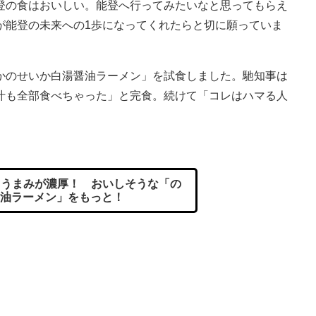
の食はおいしい。能登へ行ってみたいなと思ってもらえ
が能登の未来への1歩になってくれたらと切に願っていま
のせいか白湯醤油ラーメン」を試食しました。馳知事は
汁も全部食べちゃった」と完食。続けて「コレはハマる人
。
うまみが濃厚！ おいしそうな「の
油ラーメン」をもっと！