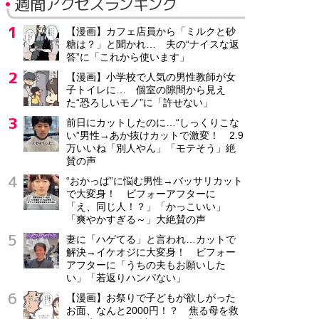
週間アクセスランキング
【漫画】カフェ店員から「ミルクと砂
糖は？」と聞かれ… 夫の“ナイスな返
答”に「これから使います」
【漫画】小学校で人気の男性教師が女
子トイレに… 個室の隙間から見え
た“恐ろしいモノ”に「許せない」
前日にカットしたのに…“しっくりこな
い”男性→あか抜けカットで激変！ 2.9
万いいね「別人やん」「モテそう」絶
賛の声
“おかっぱ”に悩む男性→バッサリカット
で大変身！ ビフォーアフターに
「え、同じ人！？」「かっこいい」
「爽やかすぎる～」大絶賛の声
妻に「ハゲてる」と言われ…カットで
解決→イケオジに大変身！ ビフォー
アフターに「うちの夫もお願いした
い」「若返りハンパない」
【漫画】お祭りで子どもが欲しがった
お面、なんと2000円！？ 焦る母を救