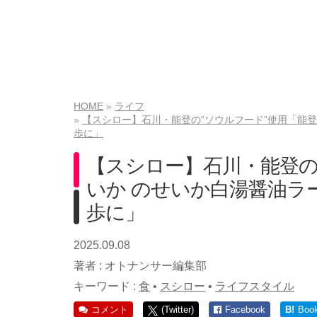
HOME
ライフ
【スシロー】石川・能登の“ソウルフード”使用「能
歩に」
【スシロー】石川・能登の
いか のせいか白湯醤油ラ
歩に」
2025.09.08
著者 :
オトナンサー編集部
キーワード :
食
•
スシロー
•
ライフスタイル
コメント
(Twitter)
Facebook
B!
Boo