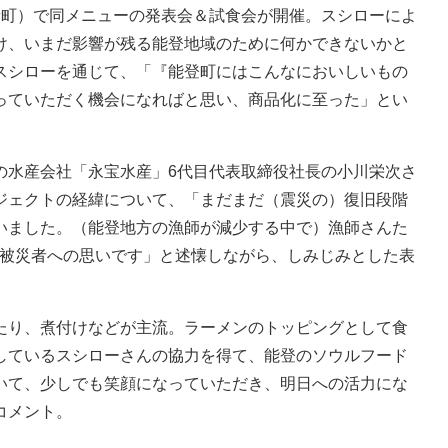
町）で同メニューの発表会＆試食会が開催。スシローによ
け、いまだ影響が残る能登地域のために何かできないかと
スシローを通じて、「『能登町にはこんなにおいしいもの
っていただく機会になればと思い、商品化に至った」とい
水産会社「永宝水産」6代目代表取締役社長の小川栄次さ
ジェクトの経緯について、「まだまだ（震災の）復旧段階
いました。（能登地方の漁師が減少する中で）漁師さんた
て被災者への思いです」と述懐しながら、しみじみとした表
り、煮付けなどが主流。ラーメンのトッピングとして食
しているスシローさんの協力を得て、能登のソウルフード
いて、少しでも笑顔になっていただき、明日への活力にな
コメント。