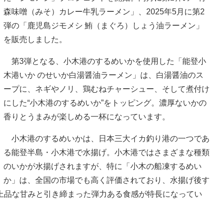
森味噌（みそ）カレー牛乳ラーメン」、2025年5月に第2
弾の「鹿児島ジモメシ 鮪（まぐろ）しょう油ラーメン」
を販売しました。
第3弾となる、小木港のするめいかを使用した「能登小
木港いか のせいか白湯醤油ラーメン」は、白湯醤油のス
ープに、ネギやノリ、鶏むねチャーシュー、そして煮付け
にした“小木港のするめいか”をトッピング。濃厚ないかの
香りとうまみが楽しめる一杯になっています。
小木港のするめいかは、日本三大イカ釣り港の一つであ
る能登半島・小木港で水揚げ。小木港ではさまざまな種類
のいかが水揚げされますが、特に「小木の船凍するめい
か」は、全国の市場でも高く評価されており、水揚げ後す
上品な甘みと引き締まった弾力ある食感が特長になってい