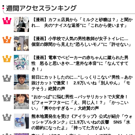
週間アクセスランキング
【漫画】カフェ店員から「ミルクと砂糖は？」と聞か
れ… 夫の“ナイスな返答”に「これから使います」
【漫画】小学校で人気の男性教師が女子トイレに…
個室の隙間から見えた“恐ろしいモノ”に「許せない」
【漫画】電車でベビーカーの赤ちゃんに蹴られた男
性 怒ると思いきや…“意外な本音”に「なんてすて
き！」
前日にカットしたのに…“しっくりこない”男性→あか
抜けカットで激変！ 2.9万いいね「別人やん」「モ
テそう」絶賛の声
“おかっぱ”に悩む男性→バッサリカットで大変身！
ビフォーアフターに「え、同じ人！？」「かっこい
い」「爽やかすぎる～」大絶賛の声
熊本地震発生を受け《アイラップ》公式が紹介「ウォ
ッシャブルタンク」に1.9万いいねの反響 SNS「水
の節約になったよ」「持ってた方がよい」