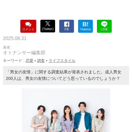
B!
(Twitter)
コメント
FB
Hatena
LINE
2025.08.31
著者 :
オトナンサー編集部
キーワード :
恋愛
•
調査
•
ライフスタイル
「男女の友情」に関する調査結果が発表されました。成人男女
200人は、男女の友情についてどう思っているのでしょうか？