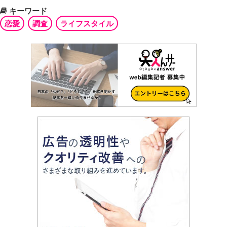
キーワード
恋愛
調査
ライフスタイル