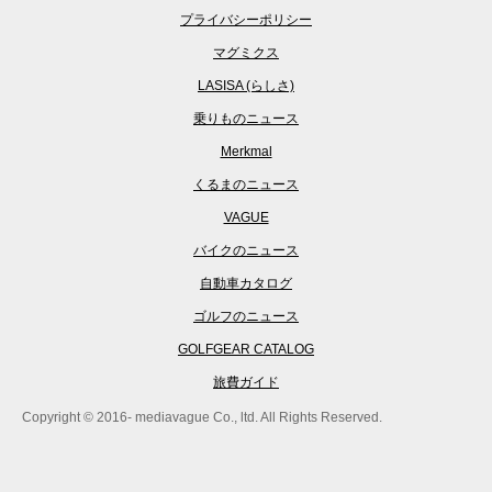
プライバシーポリシー
マグミクス
LASISA (らしさ)
乗りものニュース
Merkmal
くるまのニュース
VAGUE
バイクのニュース
自動車カタログ
ゴルフのニュース
GOLFGEAR CATALOG
旅費ガイド
Copyright © 2016- mediavague Co., ltd. All Rights Reserved.