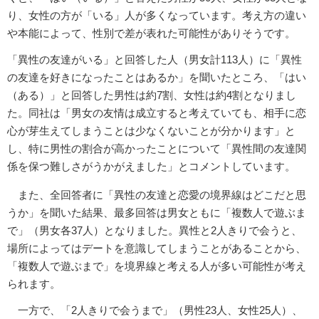
り、女性の方が「いる」人が多くなっています。考え方の違い
や本能によって、性別で差が表れた可能性がありそうです。
「異性の友達がいる」と回答した人（男女計113人）に「異性
の友達を好きになったことはあるか」を聞いたところ、「はい
（ある）」と回答した男性は約7割、女性は約4割となりまし
た。同社は「男女の友情は成立すると考えていても、相手に恋
心が芽生えてしまうことは少なくないことが分かります」と
し、特に男性の割合が高かったことについて「異性間の友達関
係を保つ難しさがうかがえました」とコメントしています。
また、全回答者に「異性の友達と恋愛の境界線はどこだと思
うか」を聞いた結果、最多回答は男女ともに「複数人で遊ぶま
で」（男女各37人）となりました。異性と2人きりで会うと、
場所によってはデートを意識してしまうことがあることから、
「複数人で遊ぶまで」を境界線と考える人が多い可能性が考え
られます。
一方で、「2人きりで会うまで」（男性23人、女性25人）、