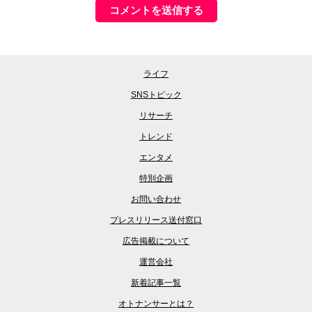
ライフ
SNSトピック
リサーチ
トレンド
エンタメ
特別企画
お問い合わせ
プレスリリース送付窓口
広告掲載について
運営会社
新着記事一覧
オトナンサーとは？