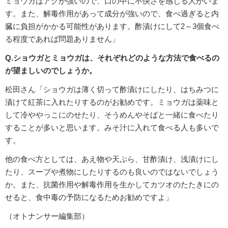
ミョウガはアクが強いので、口の中に不快さを感じる人がいま
す。また、解毒作用があって成分が強いので、食べ過ぎると内
臓に負担がかかる可能性があります。酢漬けにして2～3個食べ
る程度であれば問題ありません」
Q.ショウガとミョウガは、それぞれどのような方法で食べるの
が望ましいのでしょうか。
松田さん「ショウガは薄く切って酢漬けにしたり、はちみつに
漬けて紅茶に入れたりするのがお勧めです。ミョウガは薬味と
して冷ややっこにのせたり、そうめんやそばと一緒に食べたり
することが多いと思います。みそ汁に入れて食べる人も多いで
す。
他の食べ方としては、あえ物や天ぷら、甘酢漬け、浅漬けにし
たり、スープや煮物にしたりするのも良いのではないでしょう
か。また、抗菌作用や解毒作用を生かしてカツオのたたきにの
せると、食中毒の予防になるためお勧めですよ」
（オトナンサー編集部）