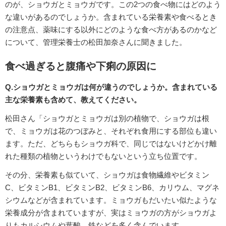
のが、ショウガとミョウガです。この2つの食べ物にはどのよう
な違いがあるのでしょうか。含まれている栄養素や食べるとき
の注意点、薬味にする以外にどのような食べ方があるのかなど
について、管理栄養士の松田加奈さんに聞きました。
食べ過ぎると腹痛や下痢の原因に
Q.ショウガとミョウガは何が違うのでしょうか。含まれている
主な栄養素も含めて、教えてください。
松田さん「ショウガとミョウガは別の植物で、ショウガは根
で、ミョウガは花のつぼみと、それぞれ食用にする部位も違い
ます。ただ、どちらもショウガ科で、同じではないけどかけ離
れた種類の植物というわけでもないという立ち位置です。
その分、栄養素も似ていて、ショウガは食物繊維やビタミン
C、ビタミンB1、ビタミンB2、ビタミンB6、カリウム、マグネ
シウムなどが含まれています。ミョウガもだいたい似たような
栄養成分が含まれていますが、実はミョウガの方がショウガよ
りもカルシウムや葉酸、鉄などを多く含んでいます。