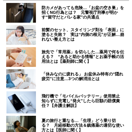
防カメがあっても危険…「お盆の空き巣」を
招くNG行為とは？ 元警視庁刑事が明か
す“留守だとバレる家”の共通点
前髪のセット、スタイリング剤を「表面」に
塗ると失敗？ 実は“内側の根元”が正解…崩
れない整え方とは
旅先で「常用薬」を切らした…薬局で何を伝
える？ “あると助かる情報”とお薬手帳の活
用法とは【薬剤師に聞く】
「休みなのに疲れる」 お盆休み特有の“隠れ
疲労”に注意…3つの解消法とは
飛行機で「モバイルバッテリー」使用禁止
知らずに充電し“発火”したら巨額の賠償責
任？【弁護士解説】
夏の旅行と重なる…「生理」どう乗り切
る？ 月経移動の方法＆鎮痛薬の適切な使い
方とは【医師に聞く】