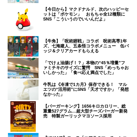
【今日から】マクドナルド、次のハッピーセ
ットは「ポケモン」 おもちゃ全12種類に
SNS「こういうのでいいんだよ」
【牛角】「呪術廻戦」コラボ 呪術高専1年
ズ、七海建人、五条悟コラボメニュー 缶バ
ッジ＆クリアカードもらえる
「でけぇ油揚げ！？」本物の“45％増量”フ
ァミチキのサイズに驚愕 SNS「めっちゃお
いしかった」「食べ応え満点でした」
牛乳は《冷凍で1カ月》保存できる！ マル
エツの“活用術”にSNS「天才ですか」「発想
なかった」
【バーガーキング】1656キロカロリー、総
重量527グラム…超大型チーズバーガー新発
売 特製ガーリックマヨソース採用