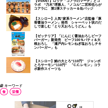
【VIVANT】ロッテ「コアラのマーチ」とコ
ラボ “乃木”堺雅人、“ノコル”二宮和也らが
コアラに 第1弾ステッカー＆缶バッジ
【スシロー】人気“家系ラーメン”店監修「豚
骨醤油ラーメン」発売 シャーベット状のだ
しで楽しむ「とり天おろしうどん」も
【ゼッテリア】「にんにく醤油おろしビーフ
バーガー」新発売 ビーフ100％パティ＆大
根おろし 「瀬戸内レモンねぎ塩おろしチキ
ンバーガー」も
【スシロー】鮪の大とろ“110円” ジャンボ
とろサーモン“110円” 「C.C.レモン」コラ
ボ新作スイーツも
キーワード
食
栄養