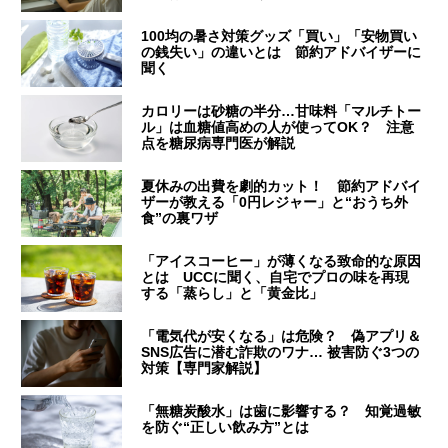
100均の暑さ対策グッズ「買い」「安物買い
の銭失い」の違いとは 節約アドバイザーに
聞く
カロリーは砂糖の半分…甘味料「マルチトー
ル」は血糖値高めの人が使ってOK？ 注意
点を糖尿病専門医が解説
夏休みの出費を劇的カット！ 節約アドバイ
ザーが教える「0円レジャー」と“おうち外
食”の裏ワザ
「アイスコーヒー」が薄くなる致命的な原因
とは UCCに聞く、自宅でプロの味を再現
する「蒸らし」と「黄金比」
「電気代が安くなる」は危険？ 偽アプリ＆
SNS広告に潜む詐欺のワナ… 被害防ぐ3つの
対策【専門家解説】
「無糖炭酸水」は歯に影響する？ 知覚過敏
を防ぐ“正しい飲み方”とは