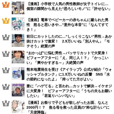
【漫画】小学校で人気の男性教師が女子トイレに…
個室の隙間から見えた“恐ろしいモノ”に「許せない」
【漫画】電車でベビーカーの赤ちゃんに蹴られた男
性 怒ると思いきや…“意外な本音”に「なんてすて
き！」
前日にカットしたのに…“しっくりこない”男性→あか
抜けカットで激変！ 2.9万いいね「別人やん」「モ
テそう」絶賛の声
“おかっぱ”に悩む男性→バッサリカットで大変身！
ビフォーアフターに「え、同じ人！？」「かっこい
い」「爽やかすぎる～」大絶賛の声
熊本地震発生を受け《アイラップ》公式が紹介「ウォ
ッシャブルタンク」に1.9万いいねの反響 SNS「水
の節約になったよ」「持ってた方がよい」
妻に「ハゲてる」と言われ…カットで解決→イケオジ
に大変身！ ビフォーアフターに「うちの夫もお願い
したい」「若返りハンパない」
【漫画】お祭りで子どもが欲しがったお面、なんと
2000円！？ 焦る母を救った店員の“粋な計らい”に
「天使降臨」