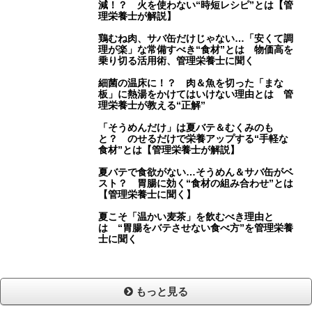
減！？ 火を使わない“時短レシピ”とは【管
理栄養士が解説】
鶏むね肉、サバ缶だけじゃない…「安くて調
理が楽」な常備すべき“食材”とは 物価高を
乗り切る活用術、管理栄養士に聞く
細菌の温床に！？ 肉＆魚を切った「まな
板」に熱湯をかけてはいけない理由とは 管
理栄養士が教える“正解”
「そうめんだけ」は夏バテ＆むくみのも
と？ のせるだけで栄養アップする“手軽な
食材”とは【管理栄養士が解説】
夏バテで食欲がない…そうめん＆サバ缶がベ
スト？ 胃腸に効く“食材の組み合わせ”とは
【管理栄養士に聞く】
夏こそ「温かい麦茶」を飲むべき理由と
は “胃腸をバテさせない食べ方”を管理栄養
士に聞く
もっと見る