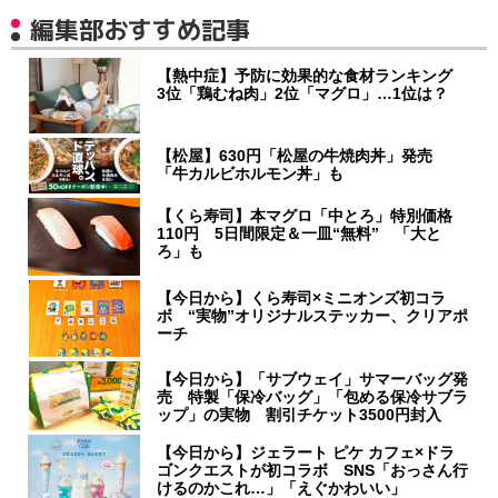
編集部おすすめ記事
【熱中症】予防に効果的な食材ランキング
3位「鶏むね肉」2位「マグロ」…1位は？
【松屋】630円「松屋の牛焼肉丼」発売
「牛カルビホルモン丼」も
【くら寿司】本マグロ「中とろ」特別価格
110円 5日間限定＆一皿“無料” 「大と
ろ」も
【今日から】くら寿司×ミニオンズ初コラ
ボ “実物”オリジナルステッカー、クリアポ
ーチ
【今日から】「サブウェイ」サマーバッグ発
売 特製「保冷バッグ」「包める保冷サブラ
ップ」の実物 割引チケット3500円封入
【今日から】ジェラート ピケ カフェ×ドラ
ゴンクエストが初コラボ SNS「おっさん行
けるのかこれ…」「えぐかわいい」