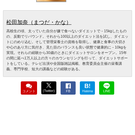
松田加奈（まつだ・かな）
高校生の頃、太っていた自分が嫌で食べないダイエットで－15kgしたもの
の、反動でリバウンド。それから100以上のダイエット法を試し、ダイエッ
トにのめり込む。そして管理栄養士の資格を取得し、健康と食事の大切さ
や心のあり方に気付き、見た目のバランスも良い状態で健康的に－10kgを
実現。それらの経験から30歳のときにダイエットサロンをオープン。15年
の間に延べ1万人以上の方々のカウンセリングを行って、ダイエットサポー
トをしている。テレビ出演や全国版雑誌掲載、教育委員会主催の栄養講
義、専門学校、短大の講義などの経験がある。
B!
(Twitter)
コメント
FB
Hatena
LINE