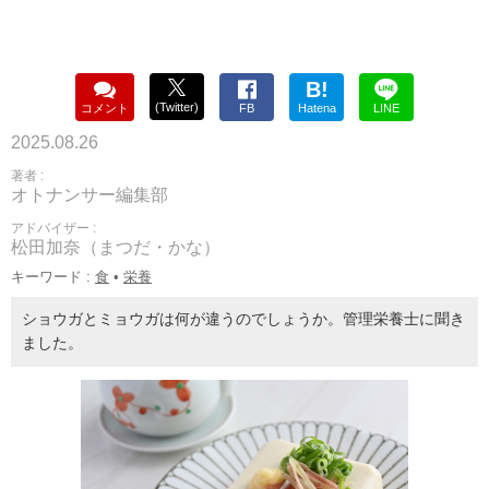
B!
(Twitter)
コメント
FB
Hatena
LINE
2025.08.26
著者 :
オトナンサー編集部
アドバイザー :
松田加奈（まつだ・かな）
キーワード :
食
•
栄養
ショウガとミョウガは何が違うのでしょうか。管理栄養士に聞き
ました。