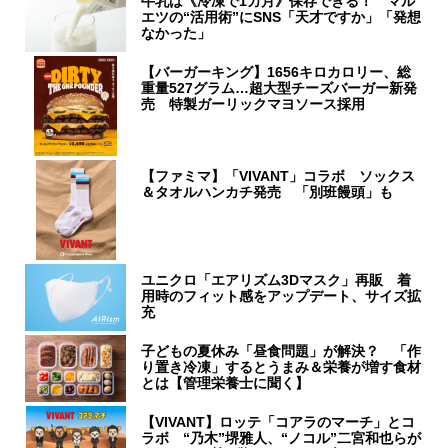
牛乳は《冷凍で1カ月》保存できる！ マル
エツの“活用術”にSNS「天才ですか」「発想
なかった」
【バーガーキング】1656キロカロリー、総
重量527グラム…超大型チーズバーガー新発
売 特製ガーリックマヨソース採用
【ファミマ】「VIVANT」コラボ ソックス
＆タオルハンカチ発売 「別班饅頭」も
ユニクロ「エアリズム3Dマスク」再販 着
用時のフィット感をアップデート、サイズ拡
充
子どもの夏休み「昼食問題」が解決？ 「作
り置き冷凍」するとうまみ＆栄養が増す食材
とは【管理栄養士に聞く】
【VIVANT】ロッテ「コアラのマーチ」とコ
ラボ “乃木”堺雅人、“ノコル”二宮和也らが