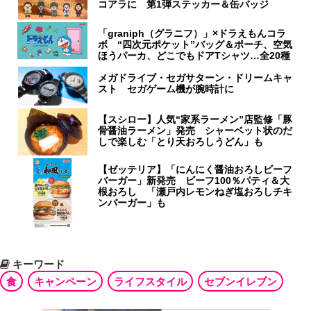
コアラに 第1弾ステッカー＆缶バッジ
「graniph（グラニフ）」×ドラえもんコラ
ボ “四次元ポケット”バッグ＆ポーチ、空気
ほうパーカ、どこでもドアTシャツ…全20種
メガドライブ・セガサターン・ドリームキャ
スト セガゲーム機が腕時計に
【スシロー】人気“家系ラーメン”店監修「豚
骨醤油ラーメン」発売 シャーベット状のだ
しで楽しむ「とり天おろしうどん」も
【ゼッテリア】「にんにく醤油おろしビーフ
バーガー」新発売 ビーフ100％パティ＆大
根おろし 「瀬戸内レモンねぎ塩おろしチキ
ンバーガー」も
キーワード
食
キャンペーン
ライフスタイル
セブンイレブン