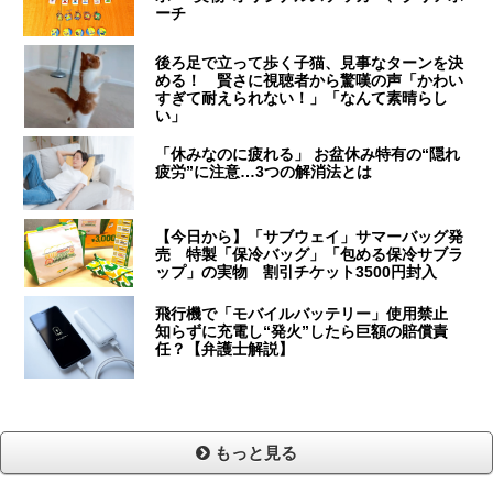
ーチ
後ろ足で立って歩く子猫、見事なターンを決
める！ 賢さに視聴者から驚嘆の声「かわい
すぎて耐えられない！」「なんて素晴らし
い」
「休みなのに疲れる」 お盆休み特有の“隠れ
疲労”に注意…3つの解消法とは
【今日から】「サブウェイ」サマーバッグ発
売 特製「保冷バッグ」「包める保冷サブラ
ップ」の実物 割引チケット3500円封入
飛行機で「モバイルバッテリー」使用禁止
知らずに充電し“発火”したら巨額の賠償責
任？【弁護士解説】
もっと見る