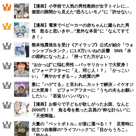
【漫画】小学校で人気の男性教師が女子トイレに…
個室の隙間から見えた“恐ろしいモノ”に「許せない」
【漫画】電車でベビーカーの赤ちゃんに蹴られた男
性 怒ると思いきや…“意外な本音”に「なんてすて
き！」
熊本地震発生を受け《アイラップ》公式が紹介「ウォ
ッシャブルタンク」に1.9万いいねの反響 SNS「水
の節約になったよ」「持ってた方がよい」
“おかっぱ”に悩む男性→バッサリカットで大変身！
ビフォーアフターに「え、同じ人！？」「かっこい
い」「爽やかすぎる～」大絶賛の声
妻に「ハゲてる」と言われ…カットで解決→イケオジ
に大変身！ ビフォーアフターに「うちの夫もお願い
したい」「若返りハンパない」
【漫画】お祭りで子どもが欲しがったお面、なんと
2000円！？ 焦る母を救った店員の“粋な計らい”に
「天使降臨」
大量の「ペットボトル」が楽に運べる！？ 災害時に
役立つ自衛隊の“ライフハック”に「目からうろこ」
「助かる」