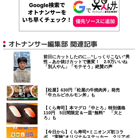
オトナンサー編集部 関連記事
前日にカットしたのに…“しっくりこない”男
性→あか抜けカットで激変！ 2.9万いいね
「別人やん」「モテそう」絶賛の声
【松屋】630円「松屋の牛焼肉丼」発売
「牛カルビホルモン丼」も
【くら寿司】本マグロ「中とろ」特別価格
110円 5日間限定＆一皿“無料” 「大と
ろ」も
【今日から】くら寿司×ミニオンズ初コラ
ボ “実物”オリジナルステッカー、クリアポ