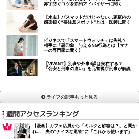
赤字防ぐコツを節約アドバイザーに聞く
【水虫】バスマットだけじゃない…家庭内の
感染招く“要注意スポット”とは 医師に聞く
ビジネスで「スマートウォッチ」は失礼？
相手に「悪印象」与えるNG行為とは【マナ
ーの専門家に聞く】
【VIVANT】別班や外事4課は実在する？
「公安と刑事の違い」を元警視庁刑事が解説
ライフの記事もっと見る
週間アクセスランキング
【漫画】カフェ店員から「ミルクと砂糖は？」と聞か
れ… 夫の“ナイスな返答”に「これから使います」