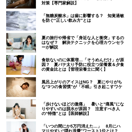
対策【専門家解説】
「無糖炭酸水」は歯に影響する？ 知覚過敏
を防ぐ“正しい飲み方”とは
夏の旅行や帰省で「身近な人と衝突」するの
はなぜ？ 解決テクニックを心理カウンセラ
ーが解説
食欲ないのに体重増…「そうめんだけ」が原
因？ 夏バテ太り予防に役立つ栄養素＆夕食
の黄金比とは【管理栄養士に聞く】
風呂上がりのアイスはNG？ 夏にやりがち
な“3つの食習慣”が「不眠」引き起こすワケ
「歩けないほどの激痛」 暑いと“痛風”にな
りやすいのは脱水が原因？ 注意すべき人
の“特徴”とは【医師解説】
「いつの間にか5万円消えた…」 8月にハ
マりやすい“隠れ浪費”ワースト1位とは？