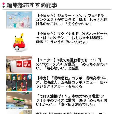
編集部おすすめ記事
【今日から】ジェラート ピケ カフェ×ドラ
ゴンクエストが初コラボ SNS「おっさん行
けるのかこれ…」「えぐかわいい」
【今日から】マクドナルド、次のハッピーセ
ットは「ポケモン」 おもちゃ全12種類に
SNS「こういうのでいいんだよ」
【ユニクロ】1枚でも重ね着でも…990円
の“バズトップス”が優秀！「めっちゃかわい
い」「着心地いい」と話題
【牛角】「呪術廻戦」コラボ 呪術高専1年
ズ、七海建人、五条悟コラボメニュー 缶バ
ッジ＆クリアカードもらえる
「でけぇ油揚げ！？」本物の“45％増量”フ
ァミチキのサイズに驚愕 SNS「めっちゃお
いしかった」「食べ応え満点でした」