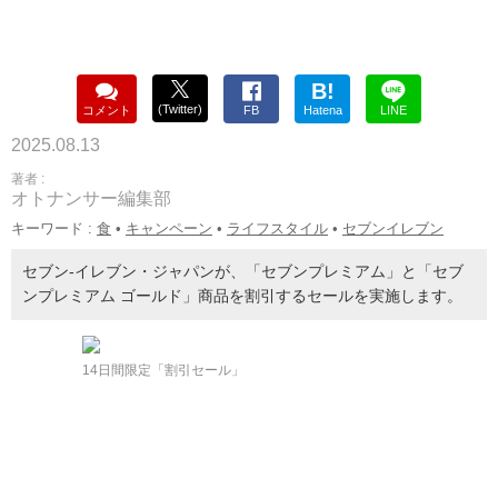
B!
(Twitter)
コメント
FB
Hatena
LINE
2025.08.13
著者 :
オトナンサー編集部
キーワード :
食
•
キャンペーン
•
ライフスタイル
•
セブンイレブン
セブン-イレブン・ジャパンが、「セブンプレミアム」と「セブ
ンプレミアム ゴールド」商品を割引するセールを実施します。
14日間限定「割引セール」