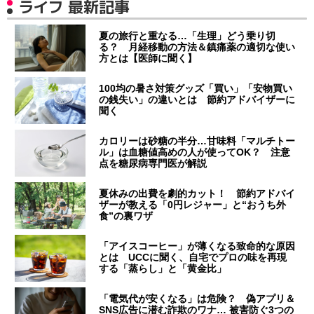
ライフ 最新記事
夏の旅行と重なる…「生理」どう乗り切
る？ 月経移動の方法＆鎮痛薬の適切な使い
方とは【医師に聞く】
100均の暑さ対策グッズ「買い」「安物買い
の銭失い」の違いとは 節約アドバイザーに
聞く
カロリーは砂糖の半分…甘味料「マルチトー
ル」は血糖値高めの人が使ってOK？ 注意
点を糖尿病専門医が解説
夏休みの出費を劇的カット！ 節約アドバイ
ザーが教える「0円レジャー」と“おうち外
食”の裏ワザ
「アイスコーヒー」が薄くなる致命的な原因
とは UCCに聞く、自宅でプロの味を再現
する「蒸らし」と「黄金比」
「電気代が安くなる」は危険？ 偽アプリ＆
SNS広告に潜む詐欺のワナ… 被害防ぐ3つの