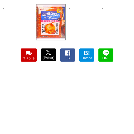
B!
(Twitter)
コメント
FB
Hatena
LINE