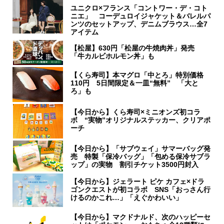
ユニクロ×フランス「コントワー・デ・コト
ニエ」 コーデュロイジャケット＆バレルパ
ンツのセットアップ、デニムブラウス…全7
アイテム
【松屋】630円「松屋の牛焼肉丼」発売
「牛カルビホルモン丼」も
【くら寿司】本マグロ「中とろ」特別価格
110円 5日間限定＆一皿“無料” 「大と
ろ」も
【今日から】くら寿司×ミニオンズ初コラ
ボ “実物”オリジナルステッカー、クリアポ
ーチ
【今日から】「サブウェイ」サマーバッグ発
売 特製「保冷バッグ」「包める保冷サブラ
ップ」の実物 割引チケット3500円封入
【今日から】ジェラート ピケ カフェ×ドラ
ゴンクエストが初コラボ SNS「おっさん行
けるのかこれ…」「えぐかわいい」
【今日から】マクドナルド、次のハッピーセ