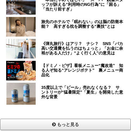
ッフが訴える“利用時のNG行為”に「困る」
「当たり前すぎ」
旅先のホテルで「眠れない」のは脳の防衛本
能？ 高すぎる枕を調整する“裏技”とは
《弾丸旅行》はアリ？ ナシ？ SNS「バカ
高い交通費を払うのはちょっと」「お金に余
裕がある人だけ」“よく行く人”の意見は
【ドミノ・ピザ】看板メニュー“魔改造” 知
る人ぞ知る“アレンジポテト” 裏メニュー商
品化
35度以上で「ビール」売れなくなる？ サ
ントリーが“猛暑限定”「夏生」を開発した意
外な背景
もっと見る