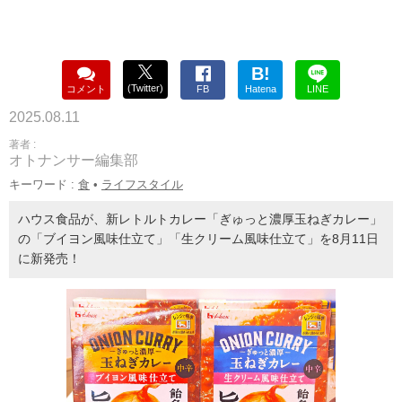
B!
(Twitter)
コメント
FB
Hatena
LINE
2025.08.11
著者 :
オトナンサー編集部
キーワード :
食
•
ライフスタイル
ハウス食品が、新レトルトカレー「ぎゅっと濃厚玉ねぎカレー」
の「ブイヨン風味仕立て」「生クリーム風味仕立て」を8月11日
に新発売！