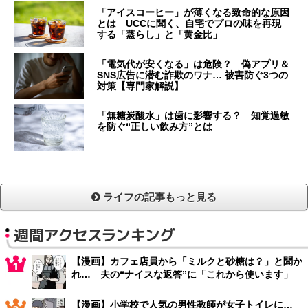
「アイスコーヒー」が薄くなる致命的な原因
とは UCCに聞く、自宅でプロの味を再現
する「蒸らし」と「黄金比」
「電気代が安くなる」は危険？ 偽アプリ＆
SNS広告に潜む詐欺のワナ… 被害防ぐ3つの
対策【専門家解説】
「無糖炭酸水」は歯に影響する？ 知覚過敏
を防ぐ“正しい飲み方”とは
ライフの記事もっと見る
週間アクセスランキング
【漫画】カフェ店員から「ミルクと砂糖は？」と聞か
れ… 夫の“ナイスな返答”に「これから使います」
【漫画】小学校で人気の男性教師が女子トイレに…