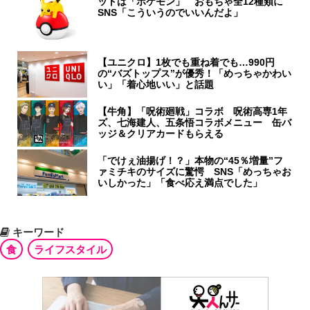
ットは「ポケモン」 おもちゃ全12種類に
SNS「こういうのでいいんだよ」
【ユニクロ】1枚でも重ね着でも…990円
の“バズトップス”が優秀！「めっちゃかわい
い」「着心地いい」と話題
【牛角】「呪術廻戦」コラボ 呪術高専1年
ズ、七海建人、五条悟コラボメニュー 缶バ
ッジ＆クリアカードもらえる
「でけぇ油揚げ！？」本物の“45％増量”フ
ァミチキのサイズに驚愕 SNS「めっちゃお
いしかった」「食べ応え満点でした」
キーワード
食
ライフスタイル