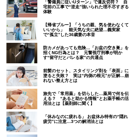
「警備員に従いUターン」で違反切符？ 自
宅前の工事で“逆走”強いられた理不尽すぎる
体験
【帰省ブルー】「うちの親、気を使わなくて
いいから」 能天気な夫に絶望…義実家
で“孤立”した36歳妻の本音
防カメがあっても危険…「お盆の空き巣」を
招くNG行為とは？ 元警視庁刑事が明か
す“留守だとバレる家”の共通点
前髪のセット、スタイリング剤を「表面」に
塗ると失敗？ 実は“内側の根元”が正解…崩
れない整え方とは
旅先で「常用薬」を切らした…薬局で何を伝
える？ “あると助かる情報”とお薬手帳の活
用法とは【薬剤師に聞く】
「休みなのに疲れる」 お盆休み特有の“隠れ
疲労”に注意…3つの解消法とは