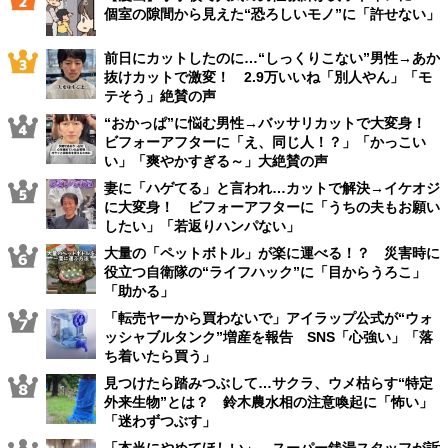
個室の隙間から見えた“恐ろしいモノ”に「許せない」
前日にカットしたのに…“しっくりこない”男性→あか
抜けカットで激変！ 2.9万いいね「別人やん」「モ
テそう」絶賛の声
“おかっぱ”に悩む男性→バッサリカットで大変身！
ビフォーアフターに「え、同じ人！？」「かっこい
い」「爽やかすぎる～」大絶賛の声
妻に「ハゲてる」と言われ…カットで解決→イケオジ
に大変身！ ビフォーアフターに「うちの夫もお願い
したい」「若返りハンパない」
大量の「ペットボトル」が楽に運べる！？ 災害時に
役立つ自衛隊の“ライフハック”に「目からうろこ」
「助かる」
「転売ヤーから買わないで」アイラップ公式が“ウォ
ッシャブルタンク”増産を報告 SNS「心強い」「落
ち着いたら買う」
見つけたら踏みつぶして…サクラ、ウメ枯らす“特定
外来生物”とは？ 鈴木農水相の注意喚起に「怖い」
「迷わずつぶす」
「本当にやめてほしい」 スーパー銭湯スタッフが訴