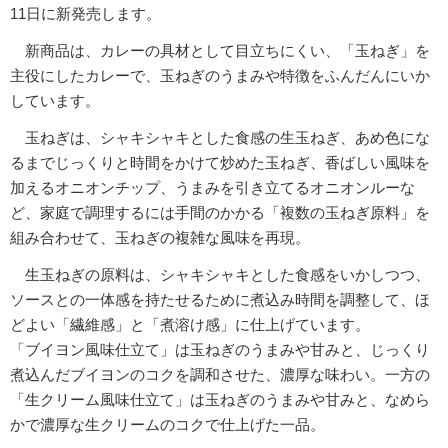
11日に新発売します。
新商品は、カレーの具材として目立ちにくい、「玉ねぎ」を
主役にしたカレーで、玉ねぎのうまみや特徴をふんだんにいか
しています。
玉ねぎは、シャキシャキとした食感の生玉ねぎ、あめ色にな
るまでじっくりと時間をかけて炒めた玉ねぎ、香ばしい風味を
加えるオニオンチップ、うまみを引き立てるオニオンルーな
ど、家庭で調理するには手間のかかる「複数の玉ねぎ原料」を
組み合わせて、玉ねぎの複雑な風味を再現。
生玉ねぎの原料は、シャキシャキとした食感をいかしつつ、
ソースとの一体感を持たせるために煮込み時間を調整して、ほ
どよい「繊維感」と「煮溶け感」に仕上げています。
「ブイヨン風味仕立て」は玉ねぎのうまみや甘みと、じっくり
煮込んだブイヨンのコクを調和させた、濃厚な味わい。一方の
「生クリーム風味仕立て」は玉ねぎのうまみや甘みと、なめら
かで濃厚な生クリームのコクで仕上げた一品。