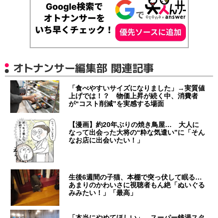
オトナンサー編集部 関連記事
「食べやすいサイズになりました」→実質値
上げでは！？ 物価上昇が続く中、消費者
が“コスト削減”を実感する場面
【漫画】約20年ぶりの焼き鳥屋… 大人に
なって出会った大将の“粋な気遣い”に「そん
なお店に出会いたい！」
生後6週間の子猫、本棚で突っ伏して眠る…
あまりのかわいさに視聴者もん絶「ぬいぐる
みみたい！」「最高」
「本当にやめてほしい」 スーパー銭湯スタ