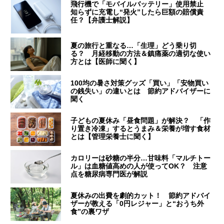
飛行機で「モバイルバッテリー」使用禁止
知らずに充電し“発火”したら巨額の賠償責
任？【弁護士解説】
夏の旅行と重なる…「生理」どう乗り切
る？ 月経移動の方法＆鎮痛薬の適切な使い
方とは【医師に聞く】
100均の暑さ対策グッズ「買い」「安物買い
の銭失い」の違いとは 節約アドバイザーに
聞く
子どもの夏休み「昼食問題」が解決？ 「作
り置き冷凍」するとうまみ＆栄養が増す食材
とは【管理栄養士に聞く】
カロリーは砂糖の半分…甘味料「マルチトー
ル」は血糖値高めの人が使ってOK？ 注意
点を糖尿病専門医が解説
夏休みの出費を劇的カット！ 節約アドバイ
ザーが教える「0円レジャー」と“おうち外
食”の裏ワザ