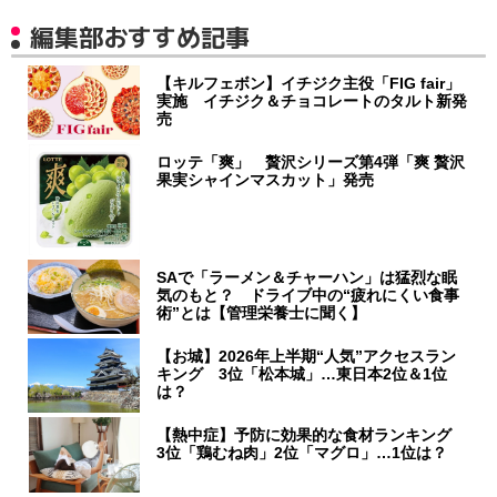
編集部おすすめ記事
【キルフェボン】イチジク主役「FIG fair」
実施 イチジク＆チョコレートのタルト新発
売
ロッテ「爽」 贅沢シリーズ第4弾「爽 贅沢
果実シャインマスカット」発売
SAで「ラーメン＆チャーハン」は猛烈な眠
気のもと？ ドライブ中の“疲れにくい食事
術”とは【管理栄養士に聞く】
【お城】2026年上半期“人気”アクセスラン
キング 3位「松本城」…東日本2位＆1位
は？
【熱中症】予防に効果的な食材ランキング
3位「鶏むね肉」2位「マグロ」…1位は？