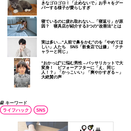
きなゴロゴロ！「止めないで」お手々をグー
パーする様子が愛らしすぎ
寝ているのに疲れ取れない…「寝返り」が原
因？ 寝具店が紹介する3つの“改善法”とは
実は多い…“人前で鼻をかむ”のを「やめてほ
しい」人たち SNS「飲食店では嫌」「クチ
ャラーと同じ」
“おかっぱ”に悩む男性→バッサリカットで大
変身！ ビフォーアフターに「え、同じ
人！？」「かっこいい」「爽やかすぎる～」
大絶賛の声
キーワード
ライフハック
SNS