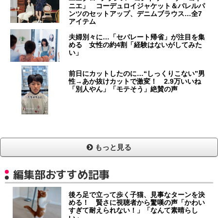
ニエ」 コーデュロイジャケット＆バレルパ
ンツのセットアップ、デニムブラウス…全7
アイテム
夫婦別々に…「セパレート帰省」が注目を集
める 女性の約4割「経験はないがしてみた
い」
前日にカットしたのに…“しっくりこない”男
性→あか抜けカットで激変！ 2.9万いいね
「別人やん」「モテそう」絶賛の声
もっと見る
編集部おすすめ記事
後ろ足で立って歩く子猫、見事なターンを決
める！ 賢さに視聴者から驚嘆の声「かわい
すぎて耐えられない！」「なんて素晴らし