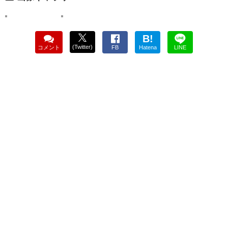
B!
(Twitter)
コメント
FB
Hatena
LINE