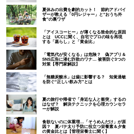
夏休みの出費を劇的カット！ 節約アドバイ
ザーが教える「0円レジャー」と“おうち外
食”の裏ワザ
「アイスコーヒー」が薄くなる致命的な原因
とは UCCに聞く、自宅でプロの味を再現
する「蒸らし」と「黄金比」
「電気代が安くなる」は危険？ 偽アプリ＆
SNS広告に潜む詐欺のワナ… 被害防ぐ3つの
対策【専門家解説】
「無糖炭酸水」は歯に影響する？ 知覚過敏
を防ぐ“正しい飲み方”とは
夏の旅行や帰省で「身近な人と衝突」するの
はなぜ？ 解決テクニックを心理カウンセラ
ーが解説
食欲ないのに体重増…「そうめんだけ」が原
因？ 夏バテ太り予防に役立つ栄養素＆夕食
の黄金比とは【管理栄養士に聞く】