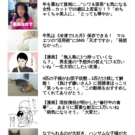
年を重ねて貧相に…“シワ＆面長”も気になる
女性→カットで10歳以上若返り！？「めち
ゃくちゃ美人に」「とっても華やか」
牛乳は《冷凍で1カ月》保存できる！ マル
エツの“活用術”にSNS「天才ですか」「発想
なかった」
【漫画】「無人島に1つ持っていくな
ら？」 男友達の“予想外の答え”に7.6万い
いね「一生大切にしたい友達」
4匹の子猫がお団子状態→1匹だけ残して解
散！ 《負けず嫌いさん》に視聴者ほっこり
「笑っちゃった！」「この動画をおすすめし
てくれてありがとう」
【漫画】現役僧侶が明かした“修行中の食
事”… あまりに質素な献立に1万いいね
「病気になりそう」「大変だ」
なでられるのが大好き、ハンサムな子猫が大