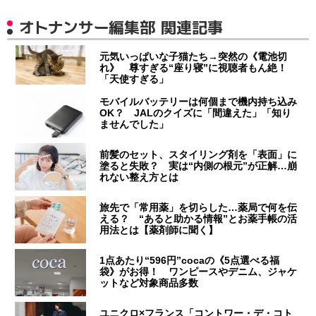
オトナンサー編集部 関連記事
元気いっぱいな子猫たち→突然の《電池切
れ》 尊すぎる“座り寝”に視聴者もん絶！
「天使すぎる」
モバイルバッテリーは何個まで機内持ち込み
OK？ JALのクイズに「間違えた」「知り
ませんでした」
前髪のセット、スタイリング剤を「表面」に
塗ると失敗？ 実は“内側の根元”が正解…崩
れない整え方とは
旅先で「常用薬」を切らした…薬局で何を伝
える？ “あると助かる情報”とお薬手帳の活
用法とは【薬剤師に聞く】
1点あたり“596円”cocaの《5点選べる福
袋》がお得！ ワンピースやデニム、ジャケ
ットなど対象商品多数
ユニクロ×フランス「コントワー・デ・コト