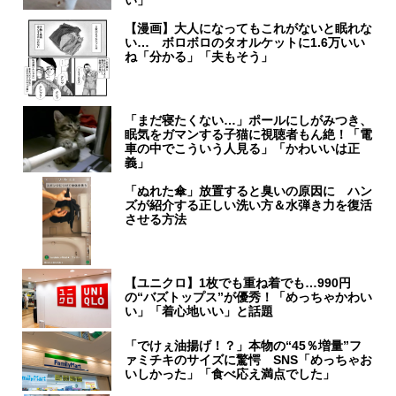
い」
【漫画】大人になってもこれがないと眠れな
い… ボロボロのタオルケットに1.6万いい
ね「分かる」「夫もそう」
「まだ寝たくない…」ポールにしがみつき、
眠気をガマンする子猫に視聴者もん絶！「電
車の中でこういう人見る」「かわいいは正
義」
「ぬれた傘」放置すると臭いの原因に ハン
ズが紹介する正しい洗い方＆水弾き力を復活
させる方法
【ユニクロ】1枚でも重ね着でも…990円
の“バズトップス”が優秀！「めっちゃかわい
い」「着心地いい」と話題
「でけぇ油揚げ！？」本物の“45％増量”フ
ァミチキのサイズに驚愕 SNS「めっちゃお
いしかった」「食べ応え満点でした」