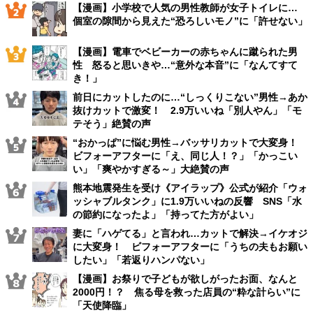
【漫画】小学校で人気の男性教師が女子トイレに…
個室の隙間から見えた“恐ろしいモノ”に「許せない」
【漫画】電車でベビーカーの赤ちゃんに蹴られた男
性 怒ると思いきや…“意外な本音”に「なんてすて
き！」
前日にカットしたのに…“しっくりこない”男性→あか
抜けカットで激変！ 2.9万いいね「別人やん」「モ
テそう」絶賛の声
“おかっぱ”に悩む男性→バッサリカットで大変身！
ビフォーアフターに「え、同じ人！？」「かっこい
い」「爽やかすぎる～」大絶賛の声
熊本地震発生を受け《アイラップ》公式が紹介「ウォ
ッシャブルタンク」に1.9万いいねの反響 SNS「水
の節約になったよ」「持ってた方がよい」
妻に「ハゲてる」と言われ…カットで解決→イケオジ
に大変身！ ビフォーアフターに「うちの夫もお願い
したい」「若返りハンパない」
【漫画】お祭りで子どもが欲しがったお面、なんと
2000円！？ 焦る母を救った店員の“粋な計らい”に
「天使降臨」