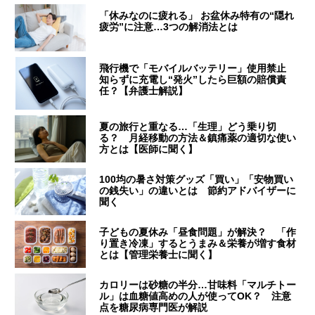
「休みなのに疲れる」 お盆休み特有の“隠れ
疲労”に注意…3つの解消法とは
飛行機で「モバイルバッテリー」使用禁止
知らずに充電し“発火”したら巨額の賠償責
任？【弁護士解説】
夏の旅行と重なる…「生理」どう乗り切
る？ 月経移動の方法＆鎮痛薬の適切な使い
方とは【医師に聞く】
100均の暑さ対策グッズ「買い」「安物買い
の銭失い」の違いとは 節約アドバイザーに
聞く
子どもの夏休み「昼食問題」が解決？ 「作
り置き冷凍」するとうまみ＆栄養が増す食材
とは【管理栄養士に聞く】
カロリーは砂糖の半分…甘味料「マルチトー
ル」は血糖値高めの人が使ってOK？ 注意
点を糖尿病専門医が解説