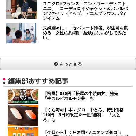
ユニクロ×フランス「コントワー・デ・コト
ニエ」 コーデュロイジャケット＆バレルパ
ンツのセットアップ、デニムブラウス…全7
アイテム
夫婦別々に…「セパレート帰省」が注目を集
める 女性の約4割「経験はないがしてみた
い」
もっと見る
編集部おすすめ記事
【松屋】630円「松屋の牛焼肉丼」発売
「牛カルビホルモン丼」も
【くら寿司】本マグロ「中とろ」特別価格
110円 5日間限定＆一皿“無料” 「大と
ろ」も
【今日から】くら寿司×ミニオンズ初コラ