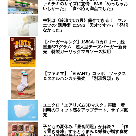
ァミチキのサイズに驚愕 SNS「めっちゃお
いしかった」「食べ応え満点でした」
牛乳は《冷凍で1カ月》保存できる！ マル
エツの“活用術”にSNS「天才ですか」「発想
なかった」
【バーガーキング】1656キロカロリー、総
重量527グラム…超大型チーズバーガー新発
売 特製ガーリックマヨソース採用
【ファミマ】「VIVANT」コラボ ソックス
＆タオルハンカチ発売 「別班饅頭」も
ユニクロ「エアリズム3Dマスク」再販 着
用時のフィット感をアップデート、サイズ拡
充
子どもの夏休み「昼食問題」が解決？ 「作
り置き冷凍」するとうまみ＆栄養が増す食材