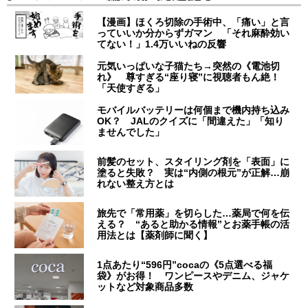
【漫画】ほくろ切除の手術中、「痛い」と言
っていいか分からずガマン 「それ麻酔効い
てない！」1.4万いいねの反響
元気いっぱいな子猫たち→突然の《電池切
れ》 尊すぎる“座り寝”に視聴者もん絶！
「天使すぎる」
モバイルバッテリーは何個まで機内持ち込み
OK？ JALのクイズに「間違えた」「知り
ませんでした」
前髪のセット、スタイリング剤を「表面」に
塗ると失敗？ 実は“内側の根元”が正解…崩
れない整え方とは
旅先で「常用薬」を切らした…薬局で何を伝
える？ “あると助かる情報”とお薬手帳の活
用法とは【薬剤師に聞く】
1点あたり“596円”cocaの《5点選べる福
袋》がお得！ ワンピースやデニム、ジャケ
ットなど対象商品多数