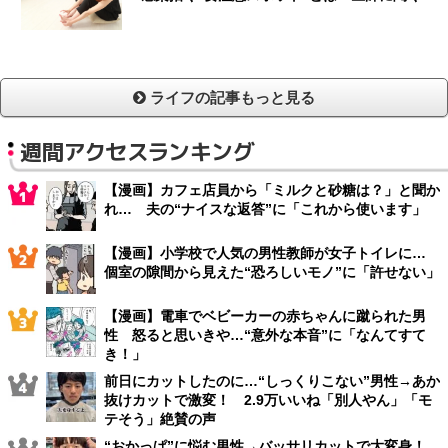
ライフの記事もっと見る
週間アクセスランキング
【漫画】カフェ店員から「ミルクと砂糖は？」と聞か
れ… 夫の“ナイスな返答”に「これから使います」
【漫画】小学校で人気の男性教師が女子トイレに…
個室の隙間から見えた“恐ろしいモノ”に「許せない」
【漫画】電車でベビーカーの赤ちゃんに蹴られた男
性 怒ると思いきや…“意外な本音”に「なんてすて
き！」
前日にカットしたのに…“しっくりこない”男性→あか
抜けカットで激変！ 2.9万いいね「別人やん」「モ
テそう」絶賛の声
“おかっぱ”に悩む男性→バッサリカットで大変身！