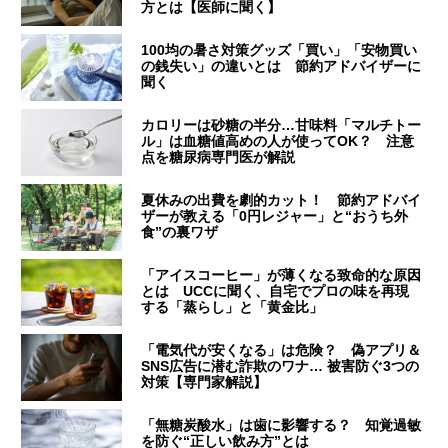
方とは【医師に聞く】
100均の暑さ対策グッズ「買い」「安物買い
の銭失い」の違いとは 節約アドバイザーに
聞く
カロリーは砂糖の半分…甘味料「マルチトー
ル」は血糖値高めの人が使ってOK？ 注意
点を糖尿病専門医が解説
夏休みの出費を劇的カット！ 節約アドバイ
ザーが教える「0円レジャー」と“おうち外
食”の裏ワザ
「アイスコーヒー」が薄くなる致命的な原因
とは UCCに聞く、自宅でプロの味を再現
する「蒸らし」と「黄金比」
「電気代が安くなる」は危険？ 偽アプリ＆
SNS広告に潜む詐欺のワナ… 被害防ぐ3つの
対策【専門家解説】
「無糖炭酸水」は歯に影響する？ 知覚過敏
を防ぐ“正しい飲み方”とは