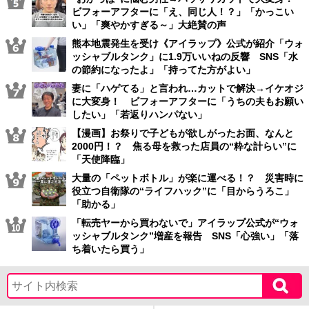
ビフォーアフターに「え、同じ人！？」「かっこい
い」「爽やかすぎる～」大絶賛の声
熊本地震発生を受け《アイラップ》公式が紹介「ウォ
ッシャブルタンク」に1.9万いいねの反響 SNS「水
の節約になったよ」「持ってた方がよい」
妻に「ハゲてる」と言われ…カットで解決→イケオジ
に大変身！ ビフォーアフターに「うちの夫もお願い
したい」「若返りハンパない」
【漫画】お祭りで子どもが欲しがったお面、なんと
2000円！？ 焦る母を救った店員の“粋な計らい”に
「天使降臨」
大量の「ペットボトル」が楽に運べる！？ 災害時に
役立つ自衛隊の“ライフハック”に「目からうろこ」
「助かる」
「転売ヤーから買わないで」アイラップ公式が“ウォ
ッシャブルタンク”増産を報告 SNS「心強い」「落
ち着いたら買う」