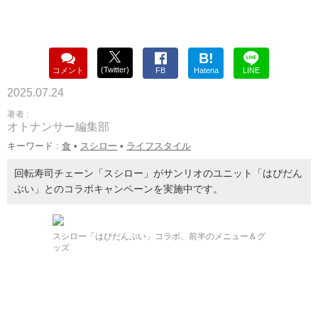
B!
(Twitter)
コメント
FB
Hatena
LINE
2025.07.24
著者 :
オトナンサー編集部
キーワード :
食
•
スシロー
•
ライフスタイル
回転寿司チェーン「スシロー」がサンリオのユニット「はぴだん
ぶい」とのコラボキャンペーンを実施中です。
スシロー「はぴだんぶい」コラボ、前半のメニュー＆グ
ッズ