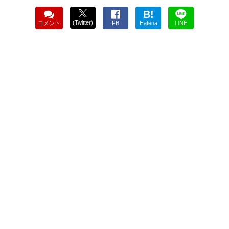
B!
(Twitter)
コメント
FB
Hatena
LINE