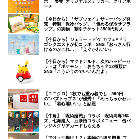
ボ “実物”オリジナルステッカー、クリアポ
ーチ
【今日から】「サブウェイ」サマーバッグ発
売 特製「保冷バッグ」「包める保冷サブラ
ップ」の実物 割引チケット3500円封入
【今日から】ジェラート ピケ カフェ×ドラ
ゴンクエストが初コラボ SNS「おっさん行
けるのかこれ…」「えぐかわいい」
【今日から】マクドナルド、次のハッピーセ
ットは「ポケモン」 おもちゃ全12種類に
SNS「こういうのでいいんだよ」
【ユニクロ】1枚でも重ね着でも…990円
の“バズトップス”が優秀！「めっちゃかわい
い」「着心地いい」と話題
【牛角】「呪術廻戦」コラボ 呪術高専1年
ズ、七海建人、五条悟コラボメニュー 缶バ
ッジ＆クリアカードもらえる
「でけぇ油揚げ！？」本物の“45％増量”フ