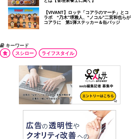
とは【管理栄養士に聞く】
【VIVANT】ロッテ「コアラのマーチ」とコ
ラボ “乃木”堺雅人、“ノコル”二宮和也らが
コアラに 第1弾ステッカー＆缶バッジ
キーワード
食
スシロー
ライフスタイル