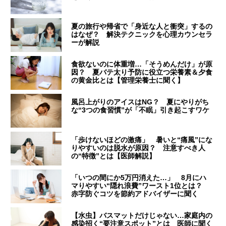
夏の旅行や帰省で「身近な人と衝突」するの
はなぜ？ 解決テクニックを心理カウンセラ
ーが解説
食欲ないのに体重増…「そうめんだけ」が原
因？ 夏バテ太り予防に役立つ栄養素＆夕食
の黄金比とは【管理栄養士に聞く】
風呂上がりのアイスはNG？ 夏にやりがち
な“3つの食習慣”が「不眠」引き起こすワケ
「歩けないほどの激痛」 暑いと“痛風”にな
りやすいのは脱水が原因？ 注意すべき人
の“特徴”とは【医師解説】
「いつの間にか5万円消えた…」 8月にハ
マりやすい“隠れ浪費”ワースト1位とは？
赤字防ぐコツを節約アドバイザーに聞く
【水虫】バスマットだけじゃない…家庭内の
感染招く“要注意スポット”とは 医師に聞く