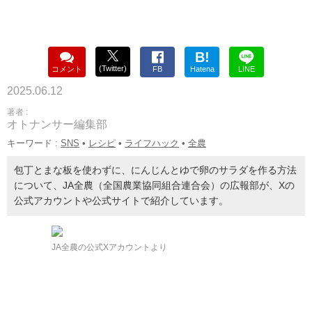
B!
(Twitter)
コメント
FB
Hatena
LINE
2025.06.12
著者 :
オトナンサー編集部
キーワード :
SNS
•
レシピ
•
ライフハック
•
全農
包丁とまな板を使わずに、にんじんとゆで卵のサラダを作る方法
について、JA全農（全国農業協同組合連合会）の広報部が、Xの
公式アカウントや公式サイトで紹介しています。
JA全農の公式Xアカウントより