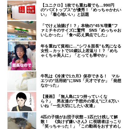
【ユニクロ】1枚でも重ね着でも…990円
の“バズトップス”が優秀！「めっちゃかわい
い」「着心地いい」と話題
「でけぇ油揚げ！？」本物の“45％増量”フ
ァミチキのサイズに驚愕 SNS「めっちゃお
いしかった」「食べ応え満点でした」
年を重ねて貧相に…“シワ＆面長”も気になる
女性→カットで10歳以上若返り！？「めち
ゃくちゃ美人に」「とっても華やか」
牛乳は《冷凍で1カ月》保存できる！ マル
エツの“活用術”にSNS「天才ですか」「発想
なかった」
【漫画】「無人島に1つ持っていくな
ら？」 男友達の“予想外の答え”に7.6万い
いね「一生大切にしたい友達」
4匹の子猫がお団子状態→1匹だけ残して解
散！ 《負けず嫌いさん》に視聴者ほっこり
「笑っちゃった！」「この動画をおすすめし