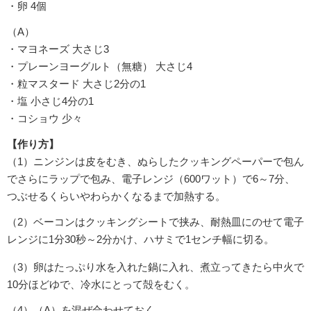
・卵 4個
（A）
・マヨネーズ 大さじ3
・プレーンヨーグルト（無糖） 大さじ4
・粒マスタード 大さじ2分の1
・塩 小さじ4分の1
・コショウ 少々
【作り方】
（1）ニンジンは皮をむき、ぬらしたクッキングペーパーで包ん
でさらにラップで包み、電子レンジ（600ワット）で6～7分、
つぶせるくらいやわらかくなるまで加熱する。
（2）ベーコンはクッキングシートで挟み、耐熱皿にのせて電子
レンジに1分30秒～2分かけ、ハサミで1センチ幅に切る。
（3）卵はたっぷり水を入れた鍋に入れ、煮立ってきたら中火で
10分ほどゆで、冷水にとって殻をむく。
（4）（A）を混ぜ合わせておく。