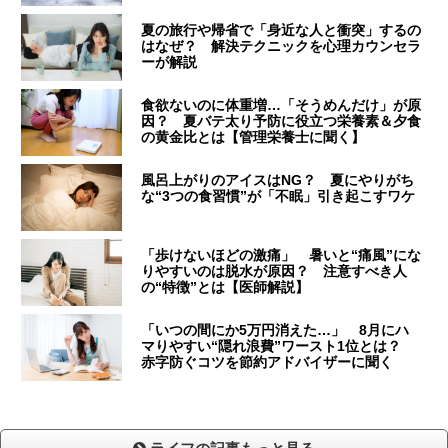
夏の旅行や帰省で「身近な人と衝突」するの
はなぜ？ 解決テクニックを心理カウンセラ
ーが解説
食欲ないのに体重増…「そうめんだけ」が原
因？ 夏バテ太り予防に役立つ栄養素＆夕食
の黄金比とは【管理栄養士に聞く】
風呂上がりのアイスはNG？ 夏にやりがち
な“3つの食習慣”が「不眠」引き起こすワケ
「歩けないほどの激痛」 暑いと“痛風”にな
りやすいのは脱水が原因？ 注意すべき人
の“特徴”とは【医師解説】
「いつの間にか5万円消えた…」 8月にハ
マりやすい“隠れ浪費”ワースト1位とは？
赤字防ぐコツを節約アドバイザーに聞く