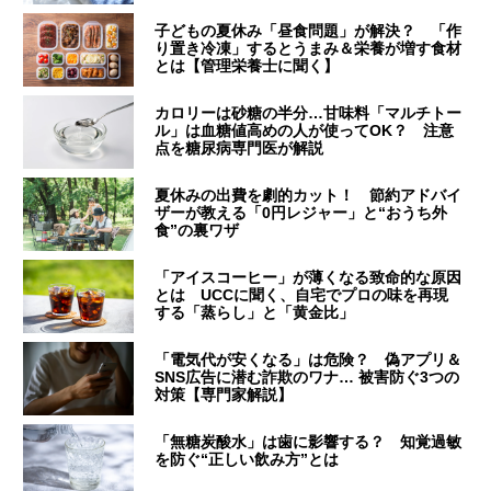
子どもの夏休み「昼食問題」が解決？ 「作
り置き冷凍」するとうまみ＆栄養が増す食材
とは【管理栄養士に聞く】
カロリーは砂糖の半分…甘味料「マルチトー
ル」は血糖値高めの人が使ってOK？ 注意
点を糖尿病専門医が解説
夏休みの出費を劇的カット！ 節約アドバイ
ザーが教える「0円レジャー」と“おうち外
食”の裏ワザ
「アイスコーヒー」が薄くなる致命的な原因
とは UCCに聞く、自宅でプロの味を再現
する「蒸らし」と「黄金比」
「電気代が安くなる」は危険？ 偽アプリ＆
SNS広告に潜む詐欺のワナ… 被害防ぐ3つの
対策【専門家解説】
「無糖炭酸水」は歯に影響する？ 知覚過敏
を防ぐ“正しい飲み方”とは