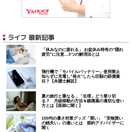
ライフ 最新記事
「休みなのに疲れる」 お盆休み特有の“隠れ
疲労”に注意…3つの解消法とは
飛行機で「モバイルバッテリー」使用禁止
知らずに充電し“発火”したら巨額の賠償責
任？【弁護士解説】
夏の旅行と重なる…「生理」どう乗り切
る？ 月経移動の方法＆鎮痛薬の適切な使い
方とは【医師に聞く】
100均の暑さ対策グッズ「買い」「安物買い
の銭失い」の違いとは 節約アドバイザーに
聞く