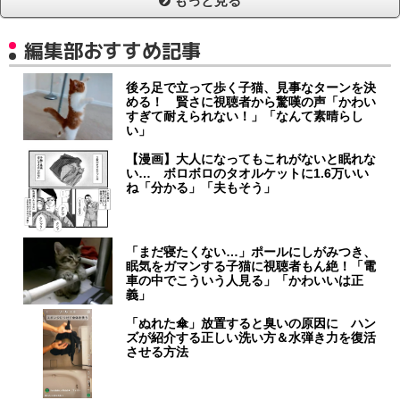
もっと見る
編集部おすすめ記事
後ろ足で立って歩く子猫、見事なターンを決
める！ 賢さに視聴者から驚嘆の声「かわい
すぎて耐えられない！」「なんて素晴らし
い」
【漫画】大人になってもこれがないと眠れな
い… ボロボロのタオルケットに1.6万いい
ね「分かる」「夫もそう」
「まだ寝たくない…」ポールにしがみつき、
眠気をガマンする子猫に視聴者もん絶！「電
車の中でこういう人見る」「かわいいは正
義」
「ぬれた傘」放置すると臭いの原因に ハン
ズが紹介する正しい洗い方＆水弾き力を復活
させる方法