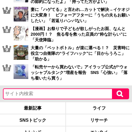
の節約になったよ」「持ってた方がよい」
妻に「ハゲてる」と言われ…カットで解決→イケオジ
に大変身！ ビフォーアフターに「うちの夫もお願い
したい」「若返りハンパない」
【漫画】お祭りで子どもが欲しがったお面、なんと
2000円！？ 焦る母を救った店員の“粋な計らい”に
「天使降臨」
大量の「ペットボトル」が楽に運べる！？ 災害時に
役立つ自衛隊の“ライフハック”に「目からうろこ」
「助かる」
「転売ヤーから買わないで」アイラップ公式が“ウォ
ッシャブルタンク”増産を報告 SNS「心強い」「落
ち着いたら買う」
最新記事
ライフ
SNSトピック
リサーチ