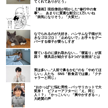
てくれてありがとう」
【漫画】現役僧侶が明かした“修行中の食
事”… あまりに質素な献立に1万いいね
「病気になりそう」「大変だ」
なでられるのが大好き、ハンサムな子猫が大
きなゴロゴロ！「止めないで」お手々をグー
パーする様子が愛らしすぎ
寝ているのに疲れ取れない…「寝返り」が原
因？ 寝具店が紹介する3つの“改善法”とは
実は多い…“人前で鼻をかむ”のを「やめてほ
しい」人たち SNS「飲食店では嫌」「クチ
ャラーと同じ」
“おかっぱ”に悩む男性→バッサリカットで大
変身！ ビフォーアフターに「え、同じ
人！？」「かっこいい」「爽やかすぎる～」
大絶賛の声