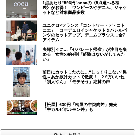
1点あたり“596円”cocaの《5点選べる福
袋》がお得！ ワンピースやデニム、ジャケ
ットなど対象商品多数
ユニクロ×フランス「コントワー・デ・コト
ニエ」 コーデュロイジャケット＆バレルパ
ンツのセットアップ、デニムブラウス…全7
アイテム
夫婦別々に…「セパレート帰省」が注目を集
める 女性の約4割「経験はないがしてみた
い」
前日にカットしたのに…“しっくりこない”男
性→あか抜けカットで激変！ 2.9万いいね
「別人やん」「モテそう」絶賛の声
【松屋】630円「松屋の牛焼肉丼」発売
「牛カルビホルモン丼」も