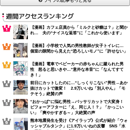
ライフの記事もっと見る
週間アクセスランキング
【漫画】カフェ店員から「ミルクと砂糖は？」と聞か
れ… 夫の“ナイスな返答”に「これから使います」
【漫画】小学校で人気の男性教師が女子トイレに…
個室の隙間から見えた“恐ろしいモノ”に「許せない」
【漫画】電車でベビーカーの赤ちゃんに蹴られた男
性 怒ると思いきや…“意外な本音”に「なんてすて
き！」
前日にカットしたのに…“しっくりこない”男性→あか
抜けカットで激変！ 2.9万いいね「別人やん」「モ
テそう」絶賛の声
“おかっぱ”に悩む男性→バッサリカットで大変身！
ビフォーアフターに「え、同じ人！？」「かっこい
い」「爽やかすぎる～」大絶賛の声
熊本地震発生を受け《アイラップ》公式が紹介「ウォ
ッシャブルタンク」に1.9万いいねの反響 SNS「水