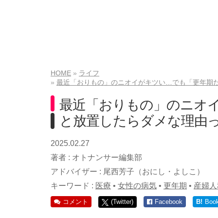
HOME
ライフ
最近「おりもの」のニオイがキツい…でも「更年期
最近「おりもの」のニオ
と放置したらダメな理由
2025.02.27
著者 :
オトナンサー編集部
アドバイザー :
尾西芳子（おにし・よしこ）
キーワード :
医療
•
女性の病気
•
更年期
•
産婦人
コメント
(Twitter)
Facebook
B!
Boo