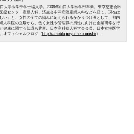
山口大学医学部学士編入学。2009年山口大学医学部卒業。東京慈恵会医
医療センター産婦人科、済生会中津病院産婦人科などを経て、現在は
しい」と、女性の全ての悩みに応えられるかかりつけ医として、都内
婦人科医の立場から、働く女性や管理職の男性に向けた企業研修を行
と健康に関する知識も豊富。日本産科婦人科学会会員、日本女性医学
。オフィシャルブログ（
http://ameblo.jp/yoshiko-onishi/
）。