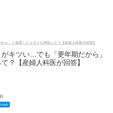
だから」と放置したらダメな理由って？【産婦人科医が回答】
イがキツい…でも「更年期だから」
って？【産婦人科医が回答】
科
kmark