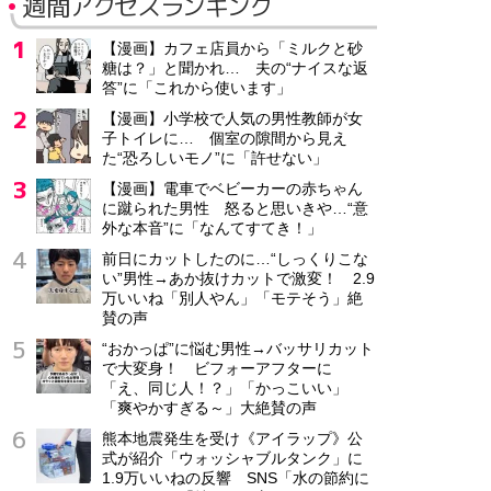
週間アクセスランキング
【漫画】カフェ店員から「ミルクと砂
糖は？」と聞かれ… 夫の“ナイスな返
答”に「これから使います」
【漫画】小学校で人気の男性教師が女
子トイレに… 個室の隙間から見え
た“恐ろしいモノ”に「許せない」
【漫画】電車でベビーカーの赤ちゃん
に蹴られた男性 怒ると思いきや…“意
外な本音”に「なんてすてき！」
前日にカットしたのに…“しっくりこな
い”男性→あか抜けカットで激変！ 2.9
万いいね「別人やん」「モテそう」絶
賛の声
“おかっぱ”に悩む男性→バッサリカット
で大変身！ ビフォーアフターに
「え、同じ人！？」「かっこいい」
「爽やかすぎる～」大絶賛の声
熊本地震発生を受け《アイラップ》公
式が紹介「ウォッシャブルタンク」に
1.9万いいねの反響 SNS「水の節約に