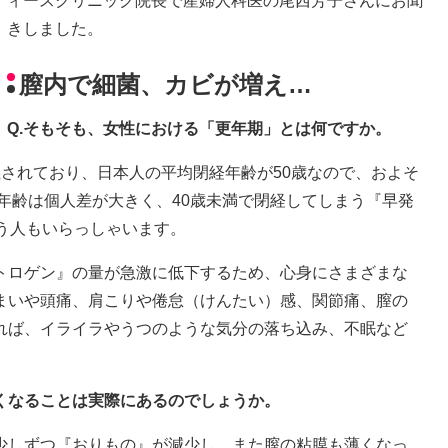
ィースクリニック院長で産婦人科医の尾西芳子さんにお聞
きしました。
膣内で細菌、カビが増え…
Q.そもそも、女性における「更年期」とは何ですか。
されており、日本人の平均閉経年齢が50歳なので、およそ
経年齢は個人差が大きく、40歳未満で閉経してしまう『早発
う人もいらっしゃいます。
トロゲン』の量が急激に低下するため、心身にさまざまな
まいや頭痛、肩こりや倦怠（けんたい）感、関節痛、膣の
れば、イライラやうつのような気分の落ち込み、不眠など
くなることは実際にあるのでしょうか。
少しずつ『おりもの』が減少し、また膣の粘膜も薄くなっ