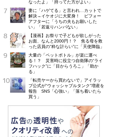
なったよ」「持ってた方がよい」
妻に「ハゲてる」と言われ…カットで
解決→イケオジに大変身！ ビフォー
アフターに「うちの夫もお願いした
い」「若返りハンパない」
【漫画】お祭りで子どもが欲しがった
お面、なんと2000円！？ 焦る母を救
った店員の“粋な計らい”に「天使降臨」
大量の「ペットボトル」が楽に運べ
る！？ 災害時に役立つ自衛隊の“ライ
フハック”に「目からうろこ」「助か
る」
「転売ヤーから買わないで」アイラッ
プ公式が“ウォッシャブルタンク”増産を
報告 SNS「心強い」「落ち着いたら
買う」