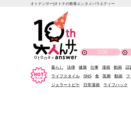
オトナンサー|オトナの教養エンタメバラエティー
TOP
暮らし
法律
健康
仕事
漫画
動画
話
ライフスタイル
SNS
食
医療
動画
フ
ジェラートピケ
日常漫画
ライフハック