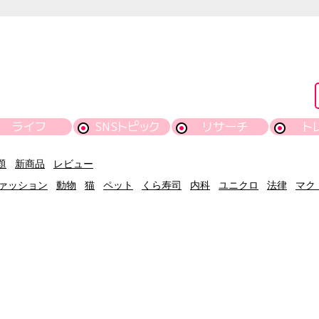
ライフ
SNSトピック
リサーチ
ト
題
新商品
レビュー
ァッション
動物
猫
ペット
くら寿司
内科
ユニクロ
法律
マク