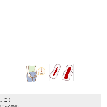
しこ）
リニック院長）