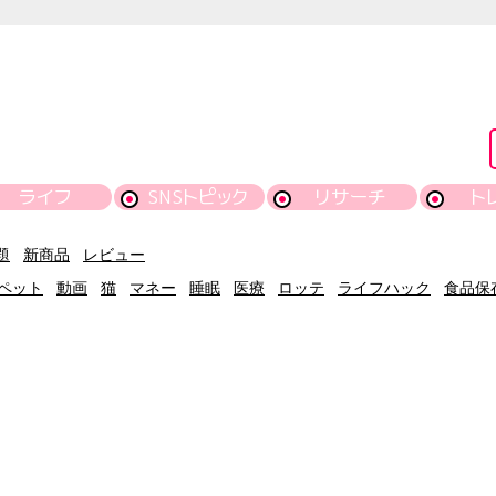
ライフ
SNSトピック
リサーチ
ト
題
新商品
レビュー
ペット
動画
猫
マネー
睡眠
医療
ロッテ
ライフハック
食品保