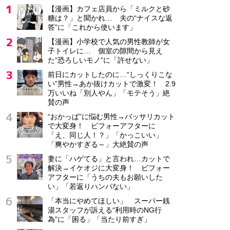
【漫画】カフェ店員から「ミルクと砂
糖は？」と聞かれ… 夫の“ナイスな返
答”に「これから使います」
【漫画】小学校で人気の男性教師が女
子トイレに… 個室の隙間から見え
た“恐ろしいモノ”に「許せない」
前日にカットしたのに…“しっくりこな
い”男性→あか抜けカットで激変！ 2.9
万いいね「別人やん」「モテそう」絶
賛の声
“おかっぱ”に悩む男性→バッサリカット
で大変身！ ビフォーアフターに
「え、同じ人！？」「かっこいい」
「爽やかすぎる～」大絶賛の声
妻に「ハゲてる」と言われ…カットで
解決→イケオジに大変身！ ビフォー
アフターに「うちの夫もお願いした
い」「若返りハンパない」
「本当にやめてほしい」 スーパー銭
湯スタッフが訴える“利用時のNG行
為”に「困る」「当たり前すぎ」