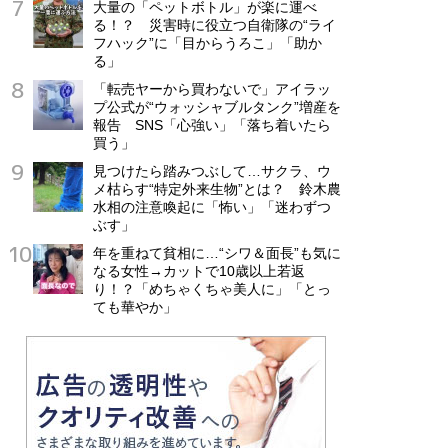
大量の「ペットボトル」が楽に運べ
る！？ 災害時に役立つ自衛隊の“ライ
フハック”に「目からうろこ」「助か
る」
「転売ヤーから買わないで」アイラッ
プ公式が“ウォッシャブルタンク”増産を
報告 SNS「心強い」「落ち着いたら
買う」
見つけたら踏みつぶして…サクラ、ウ
メ枯らす“特定外来生物”とは？ 鈴木農
水相の注意喚起に「怖い」「迷わずつ
ぶす」
年を重ねて貧相に…“シワ＆面長”も気に
なる女性→カットで10歳以上若返
り！？「めちゃくちゃ美人に」「とっ
ても華やか」