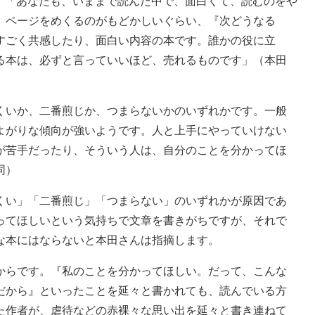
「あなたも、いままで読んだ中で、面白くて、読むのをや
。ページをめくるのがもどかしいぐらい、『次どうなる
すごく共感したり、面白い内容の本です。誰かの役に立
る本は、必ずと言っていいほど、売れるものです」（本田
くいか、二番煎じか、つまらないかのいずれかです。一般
よがりな傾向が強いようです。人と上手にやっていけない
が苦手だったり、そういう人は、自分のことを分かってほ
同）
い」「二番煎じ」「つまらない」のいずれかが原因であ
ってほしいという気持ちで文章を書きがちですが、それで
な本にはならないと本田さんは指摘します。
からです。『私のことを分かってほしい。だって、こんな
だから』といったことを延々と書かれても、読んでいる方
た作者が、虐待などの赤裸々な思い出を延々と書き連ねて