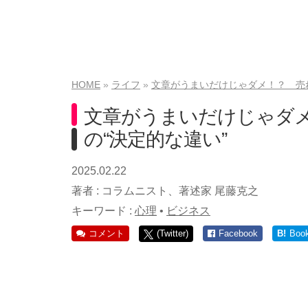
HOME
ライフ
文章がうまいだけじゃダメ！？ 売
文章がうまいだけじゃダ
の“決定的な違い”
2025.02.22
著者 :
コラムニスト、著述家 尾藤克之
キーワード :
心理
•
ビジネス
コメント
(Twitter)
Facebook
B!
Boo