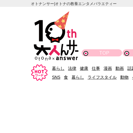
オトナンサー|オトナの教養エンタメバラエティー
TOP
暮らし
法律
健康
仕事
漫画
動画
話
SNS
食
暮らし
ライフスタイル
動物