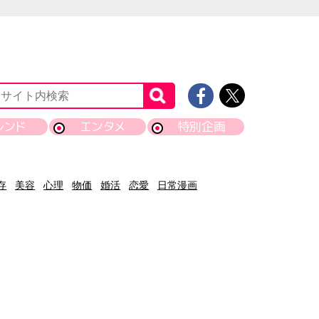
レンド
エンタメ
特別企画
存
美容
心理
物価
婚活
恋愛
日常漫画