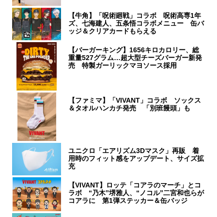
【牛角】「呪術廻戦」コラボ 呪術高専1年
ズ、七海建人、五条悟コラボメニュー 缶バ
ッジ＆クリアカードもらえる
【バーガーキング】1656キロカロリー、総
重量527グラム…超大型チーズバーガー新発
売 特製ガーリックマヨソース採用
【ファミマ】「VIVANT」コラボ ソックス
＆タオルハンカチ発売 「別班饅頭」も
ユニクロ「エアリズム3Dマスク」再販 着
用時のフィット感をアップデート、サイズ拡
充
【VIVANT】ロッテ「コアラのマーチ」とコ
ラボ “乃木”堺雅人、“ノコル”二宮和也らが
コアラに 第1弾ステッカー＆缶バッジ