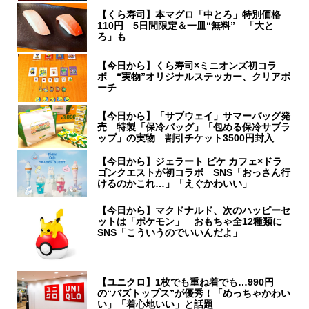
【くら寿司】本マグロ「中とろ」特別価格
110円 5日間限定＆一皿“無料” 「大と
ろ」も
【今日から】くら寿司×ミニオンズ初コラ
ボ “実物”オリジナルステッカー、クリアポ
ーチ
【今日から】「サブウェイ」サマーバッグ発
売 特製「保冷バッグ」「包める保冷サブラ
ップ」の実物 割引チケット3500円封入
【今日から】ジェラート ピケ カフェ×ドラ
ゴンクエストが初コラボ SNS「おっさん行
けるのかこれ…」「えぐかわいい」
【今日から】マクドナルド、次のハッピーセ
ットは「ポケモン」 おもちゃ全12種類に
SNS「こういうのでいいんだよ」
【ユニクロ】1枚でも重ね着でも…990円
の“バズトップス”が優秀！「めっちゃかわい
い」「着心地いい」と話題