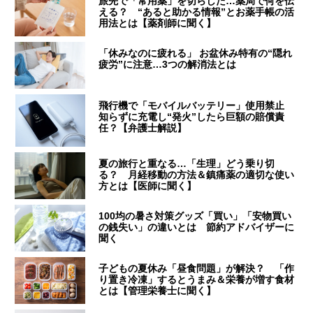
旅先で「常用薬」を切らした…薬局で何を伝
える？ “あると助かる情報”とお薬手帳の活
用法とは【薬剤師に聞く】
「休みなのに疲れる」 お盆休み特有の“隠れ
疲労”に注意…3つの解消法とは
飛行機で「モバイルバッテリー」使用禁止
知らずに充電し“発火”したら巨額の賠償責
任？【弁護士解説】
夏の旅行と重なる…「生理」どう乗り切
る？ 月経移動の方法＆鎮痛薬の適切な使い
方とは【医師に聞く】
100均の暑さ対策グッズ「買い」「安物買い
の銭失い」の違いとは 節約アドバイザーに
聞く
子どもの夏休み「昼食問題」が解決？ 「作
り置き冷凍」するとうまみ＆栄養が増す食材
とは【管理栄養士に聞く】