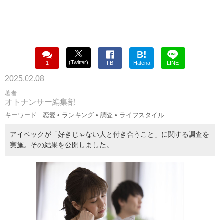
B!
(Twitter)
1
FB
Hatena
LINE
2025.02.08
著者 :
オトナンサー編集部
キーワード :
恋愛
•
ランキング
•
調査
•
ライフスタイル
アイベックが「好きじゃない人と付き合うこと」に関する調査を
実施。その結果を公開しました。