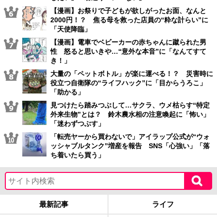
【漫画】お祭りで子どもが欲しがったお面、なんと
2000円！？ 焦る母を救った店員の“粋な計らい”に
「天使降臨」
【漫画】電車でベビーカーの赤ちゃんに蹴られた男
性 怒ると思いきや…“意外な本音”に「なんてすて
き！」
大量の「ペットボトル」が楽に運べる！？ 災害時に
役立つ自衛隊の“ライフハック”に「目からうろこ」
「助かる」
見つけたら踏みつぶして…サクラ、ウメ枯らす“特定
外来生物”とは？ 鈴木農水相の注意喚起に「怖い」
「迷わずつぶす」
「転売ヤーから買わないで」アイラップ公式が“ウォ
ッシャブルタンク”増産を報告 SNS「心強い」「落
ち着いたら買う」
最新記事
ライフ