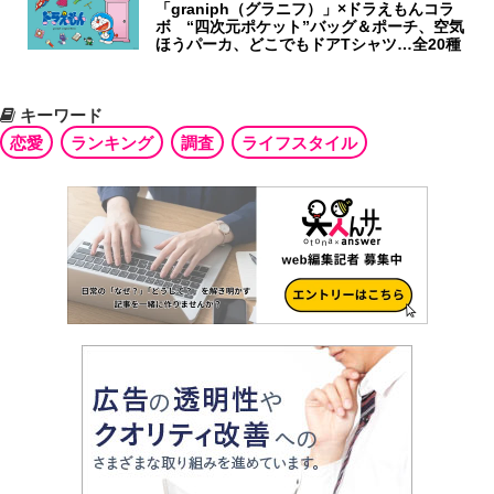
「graniph（グラニフ）」×ドラえもんコラ
ボ “四次元ポケット”バッグ＆ポーチ、空気
ほうパーカ、どこでもドアTシャツ…全20種
キーワード
恋愛
ランキング
調査
ライフスタイル