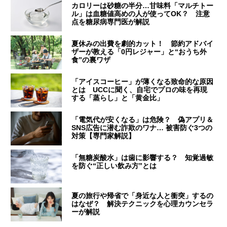
カロリーは砂糖の半分…甘味料「マルチトー
ル」は血糖値高めの人が使ってOK？ 注意
点を糖尿病専門医が解説
夏休みの出費を劇的カット！ 節約アドバイ
ザーが教える「0円レジャー」と“おうち外
食”の裏ワザ
「アイスコーヒー」が薄くなる致命的な原因
とは UCCに聞く、自宅でプロの味を再現
する「蒸らし」と「黄金比」
「電気代が安くなる」は危険？ 偽アプリ＆
SNS広告に潜む詐欺のワナ… 被害防ぐ3つの
対策【専門家解説】
「無糖炭酸水」は歯に影響する？ 知覚過敏
を防ぐ“正しい飲み方”とは
夏の旅行や帰省で「身近な人と衝突」するの
はなぜ？ 解決テクニックを心理カウンセラ
ーが解説