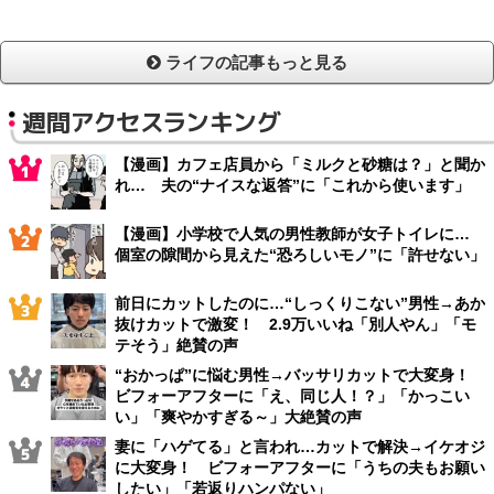
ライフの記事もっと見る
週間アクセスランキング
【漫画】カフェ店員から「ミルクと砂糖は？」と聞か
れ… 夫の“ナイスな返答”に「これから使います」
【漫画】小学校で人気の男性教師が女子トイレに…
個室の隙間から見えた“恐ろしいモノ”に「許せない」
前日にカットしたのに…“しっくりこない”男性→あか
抜けカットで激変！ 2.9万いいね「別人やん」「モ
テそう」絶賛の声
“おかっぱ”に悩む男性→バッサリカットで大変身！
ビフォーアフターに「え、同じ人！？」「かっこい
い」「爽やかすぎる～」大絶賛の声
妻に「ハゲてる」と言われ…カットで解決→イケオジ
に大変身！ ビフォーアフターに「うちの夫もお願い
したい」「若返りハンパない」