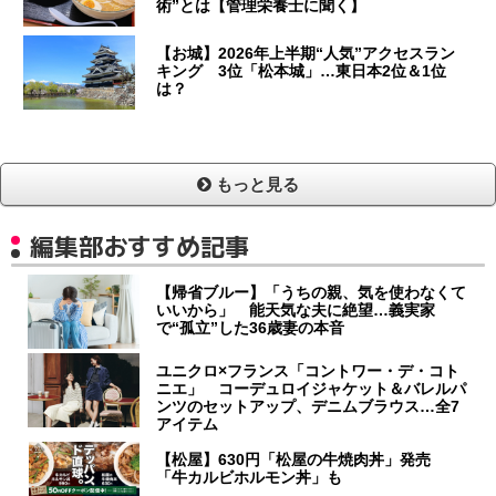
術”とは【管理栄養士に聞く】
【お城】2026年上半期“人気”アクセスラン
キング 3位「松本城」…東日本2位＆1位
は？
もっと見る
編集部おすすめ記事
【帰省ブルー】「うちの親、気を使わなくて
いいから」 能天気な夫に絶望…義実家
で“孤立”した36歳妻の本音
ユニクロ×フランス「コントワー・デ・コト
ニエ」 コーデュロイジャケット＆バレルパ
ンツのセットアップ、デニムブラウス…全7
アイテム
【松屋】630円「松屋の牛焼肉丼」発売
「牛カルビホルモン丼」も