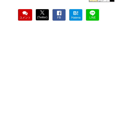
B!
(Twitter)
コメント
FB
Hatena
LINE