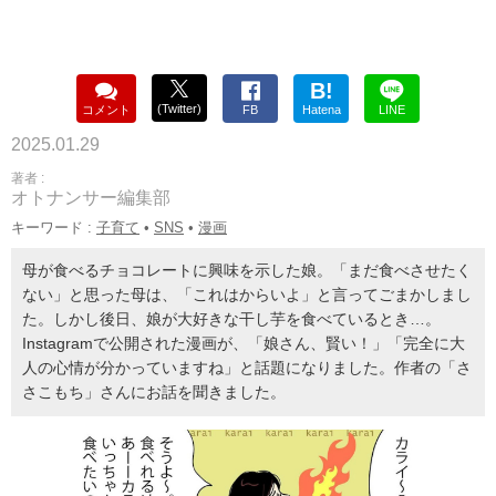
B!
(Twitter)
コメント
FB
Hatena
LINE
2025.01.29
著者 :
オトナンサー編集部
キーワード :
子育て
•
SNS
•
漫画
母が食べるチョコレートに興味を示した娘。「まだ食べさせたく
ない」と思った母は、「これはからいよ」と言ってごまかしまし
た。しかし後日、娘が大好きな干し芋を食べているとき…。
Instagramで公開された漫画が、「娘さん、賢い！」「完全に大
人の心情が分かっていますね」と話題になりました。作者の「さ
さこもち」さんにお話を聞きました。