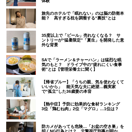
体験
旅先のホテルで「眠れない」のは脳の防衛本
能？ 高すぎる枕を調整する“裏技”とは
35度以上で「ビール」売れなくなる？ サ
ントリーが“猛暑限定”「夏生」を開発した意
外な背景
SAで「ラーメン＆チャーハン」は猛烈な眠
気のもと？ ドライブ中の“疲れにくい食事
術”とは【管理栄養士に聞く】
【帰省ブルー】「うちの親、気を使わなくて
いいから」 能天気な夫に絶望…義実家
で“孤立”した36歳妻の本音
【熱中症】予防に効果的な食材ランキング
3位「鶏むね肉」2位「マグロ」…1位は？
防カメがあっても危険…「お盆の空き巣」を
招くNG行為とは？ 元警視庁刑事が明か