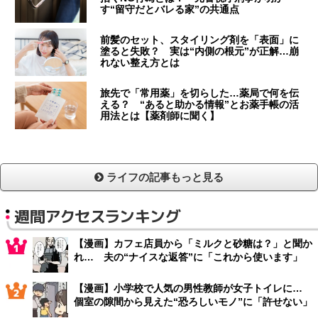
す“留守だとバレる家”の共通点
前髪のセット、スタイリング剤を「表面」に
塗ると失敗？ 実は“内側の根元”が正解…崩
れない整え方とは
旅先で「常用薬」を切らした…薬局で何を伝
える？ “あると助かる情報”とお薬手帳の活
用法とは【薬剤師に聞く】
ライフの記事もっと見る
週間アクセスランキング
【漫画】カフェ店員から「ミルクと砂糖は？」と聞か
れ… 夫の“ナイスな返答”に「これから使います」
【漫画】小学校で人気の男性教師が女子トイレに…
個室の隙間から見えた“恐ろしいモノ”に「許せない」