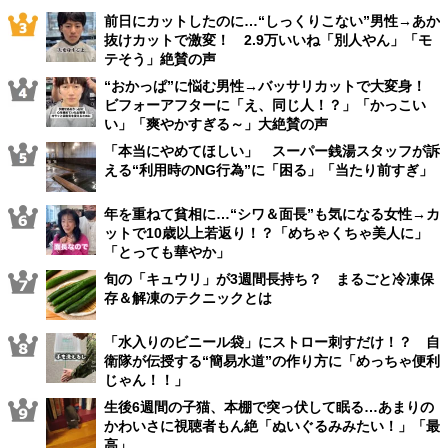
前日にカットしたのに…“しっくりこない”男性→あか
抜けカットで激変！ 2.9万いいね「別人やん」「モ
テそう」絶賛の声
“おかっぱ”に悩む男性→バッサリカットで大変身！
ビフォーアフターに「え、同じ人！？」「かっこい
い」「爽やかすぎる～」大絶賛の声
「本当にやめてほしい」 スーパー銭湯スタッフが訴
える“利用時のNG行為”に「困る」「当たり前すぎ」
年を重ねて貧相に…“シワ＆面長”も気になる女性→カ
ットで10歳以上若返り！？「めちゃくちゃ美人に」
「とっても華やか」
旬の「キュウリ」が3週間長持ち？ まるごと冷凍保
存＆解凍のテクニックとは
「水入りのビニール袋」にストロー刺すだけ！？ 自
衛隊が伝授する“簡易水道”の作り方に「めっちゃ便利
じゃん！！」
生後6週間の子猫、本棚で突っ伏して眠る…あまりの
かわいさに視聴者もん絶「ぬいぐるみみたい！」「最
高」