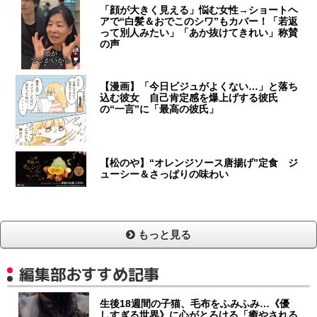
「顔が大きく見える」悩む女性→ショートヘ
アで“白髪＆おでこのシワ”もカバー！「若返
って別人みたい」「あか抜けてきれい」称賛
の声
【漫画】「今日ビジュがよくない…」と落ち
込む彼女 自己肯定感を爆上げする彼氏
の“一言”に「最高の彼氏」
【松のや】“オレンジソース唐揚げ”定食 ジ
ューシー＆さっぱりの味わい
もっと見る
編集部おすすめ記事
生後18週間の子猫、毛布をふみふみ…《優
しすぎる世界》に心がとろける「癒やされる