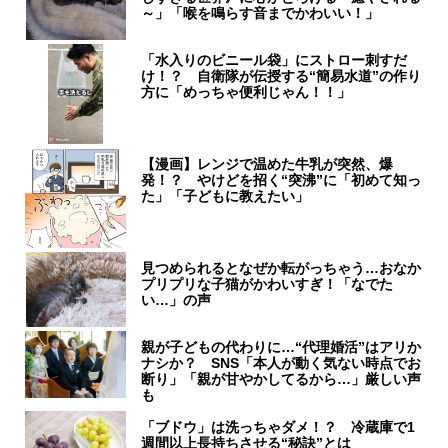
～」「喉を鳴らす音までかわいい！」
「水入りのビニール袋」にストロー刺すだ
け！？ 自衛隊が伝授する“簡易水道”の作り
方に「めっちゃ便利じゃん！！」
【漫画】レンジで温めた牛乳が突然、爆
発！？ やけどを招く“突沸”に「初めて知っ
た」「子どもに教えたい」
見つめられるとなぜか転がっちゃう…おなか
プリプリな子猫がかわいすぎ！「なでた
い…」の声
親が子どもの代わりに…“代理婚活”はアリか
ナシか？ SNS「本人が動く気ない時点でお
断り」「親が甘やかしてるから…」厳しい声
も
「ブドウ」は洗っちゃダメ！？ 冷蔵庫で1
週間以上長持ちさせる“秘訣”とは