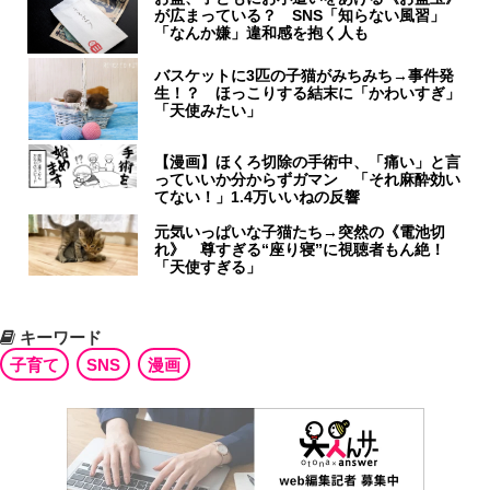
が広まっている？ SNS「知らない風習」
「なんか嫌」違和感を抱く人も
バスケットに3匹の子猫がみちみち→事件発
生！？ ほっこりする結末に「かわいすぎ」
「天使みたい」
【漫画】ほくろ切除の手術中、「痛い」と言
っていいか分からずガマン 「それ麻酔効い
てない！」1.4万いいねの反響
元気いっぱいな子猫たち→突然の《電池切
れ》 尊すぎる“座り寝”に視聴者もん絶！
「天使すぎる」
キーワード
子育て
SNS
漫画