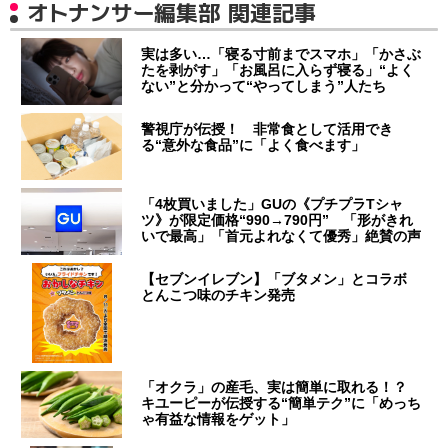
オトナンサー編集部 関連記事
実は多い…「寝る寸前までスマホ」「かさぶ
たを剥がす」「お風呂に入らず寝る」“よく
ない”と分かって“やってしまう”人たち
警視庁が伝授！ 非常食として活用でき
る“意外な食品”に「よく食べます」
「4枚買いました」GUの《プチプラTシャ
ツ》が限定価格“990→790円” 「形がきれ
いで最高」「首元よれなくて優秀」絶賛の声
【セブンイレブン】「ブタメン」とコラボ
とんこつ味のチキン発売
「オクラ」の産毛、実は簡単に取れる！？
キユーピーが伝授する“簡単テク”に「めっち
ゃ有益な情報をゲット」