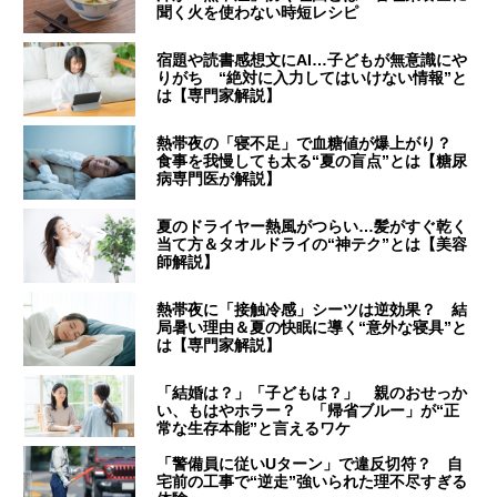
聞く火を使わない時短レシピ
宿題や読書感想文にAI…子どもが無意識にや
りがち “絶対に入力してはいけない情報”と
は【専門家解説】
熱帯夜の「寝不足」で血糖値が爆上がり？
食事を我慢しても太る“夏の盲点”とは【糖尿
病専門医が解説】
夏のドライヤー熱風がつらい…髪がすぐ乾く
当て方＆タオルドライの“神テク”とは【美容
師解説】
熱帯夜に「接触冷感」シーツは逆効果？ 結
局暑い理由＆夏の快眠に導く“意外な寝具”と
は【専門家解説】
「結婚は？」「子どもは？」 親のおせっか
い、もはやホラー？ 「帰省ブルー」が“正
常な生存本能”と言えるワケ
「警備員に従いUターン」で違反切符？ 自
宅前の工事で“逆走”強いられた理不尽すぎる