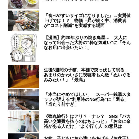
「食べやすいサイズになりました」→実質値
上げでは！？ 物価上昇が続く中、消費者
が“コスト削減”を実感する場面
【漫画】約20年ぶりの焼き鳥屋… 大人に
なって出会った大将の“粋な気遣い”に「そん
なお店に出会いたい！」
生後6週間の子猫、本棚で突っ伏して眠る…
あまりのかわいさに視聴者もん絶「ぬいぐる
みみたい！」「最高」
「本当にやめてほしい」 スーパー銭湯スタ
ッフが訴える“利用時のNG行為”に「困る」
「当たり前すぎ」
《弾丸旅行》はアリ？ ナシ？ SNS「バカ
高い交通費を払うのはちょっと」「お金に余
裕がある人だけ」“よく行く人”の意見は
お盆、子どもにお小遣いをあげる《お盆玉》