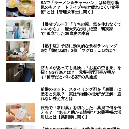
SAで「ラーメン＆チャーハン」は猛烈な眠
気のもと？ ドライブ中の“疲れにくい食事
術”とは【管理栄養士に聞く】
【帰省ブルー】「うちの親、気を使わなくて
いいから」 能天気な夫に絶望…義実家
で“孤立”した36歳妻の本音
【熱中症】予防に効果的な食材ランキング
3位「鶏むね肉」2位「マグロ」…1位は？
防カメがあっても危険…「お盆の空き巣」を
招くNG行為とは？ 元警視庁刑事が明か
す“留守だとバレる家”の共通点
前髪のセット、スタイリング剤を「表面」に
塗ると失敗？ 実は“内側の根元”が正解…崩
れない整え方とは
旅先で「常用薬」を切らした…薬局で何を伝
える？ “あると助かる情報”とお薬手帳の活
用法とは【薬剤師に聞く】