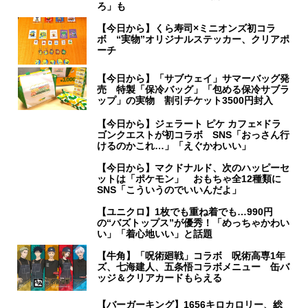
ろ」も
【今日から】くら寿司×ミニオンズ初コラ
ボ “実物”オリジナルステッカー、クリアポ
ーチ
【今日から】「サブウェイ」サマーバッグ発
売 特製「保冷バッグ」「包める保冷サブラ
ップ」の実物 割引チケット3500円封入
【今日から】ジェラート ピケ カフェ×ドラ
ゴンクエストが初コラボ SNS「おっさん行
けるのかこれ…」「えぐかわいい」
【今日から】マクドナルド、次のハッピーセ
ットは「ポケモン」 おもちゃ全12種類に
SNS「こういうのでいいんだよ」
【ユニクロ】1枚でも重ね着でも…990円
の“バズトップス”が優秀！「めっちゃかわい
い」「着心地いい」と話題
【牛角】「呪術廻戦」コラボ 呪術高専1年
ズ、七海建人、五条悟コラボメニュー 缶バ
ッジ＆クリアカードもらえる
【バーガーキング】1656キロカロリー、総