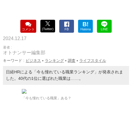
B!
(Twitter)
コメント
FB
Hatena
LINE
2024.12.17
著者 :
オトナンサー編集部
キーワード :
ビジネス
•
ランキング
•
調査
•
ライフスタイル
日経HRによる「今も憧れている職業ランキング」が発表されま
した。40代の1位に選ばれた職業は……。
「今も憧れている職業」ある？