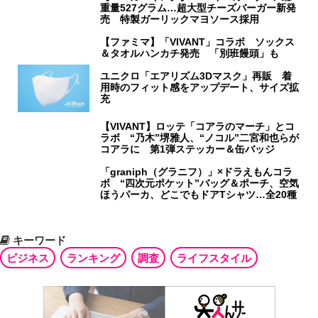
重量527グラム…超大型チーズバーガー新発
売 特製ガーリックマヨソース採用
【ファミマ】「VIVANT」コラボ ソックス
＆タオルハンカチ発売 「別班饅頭」も
ユニクロ「エアリズム3Dマスク」再販 着
用時のフィット感をアップデート、サイズ拡
充
【VIVANT】ロッテ「コアラのマーチ」とコ
ラボ “乃木”堺雅人、“ノコル”二宮和也らが
コアラに 第1弾ステッカー＆缶バッジ
「graniph（グラニフ）」×ドラえもんコラ
ボ “四次元ポケット”バッグ＆ポーチ、空気
ほうパーカ、どこでもドアTシャツ…全20種
キーワード
ビジネス
ランキング
調査
ライフスタイル