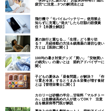
「休みなのに疲れる」 お盆休み特有の“隠れ
疲労”に注意…3つの解消法とは
飛行機で「モバイルバッテリー」使用禁止
知らずに充電し“発火”したら巨額の賠償責
任？【弁護士解説】
夏の旅行と重なる…「生理」どう乗り切
る？ 月経移動の方法＆鎮痛薬の適切な使い
方とは【医師に聞く】
100均の暑さ対策グッズ「買い」「安物買い
の銭失い」の違いとは 節約アドバイザーに
聞く
子どもの夏休み「昼食問題」が解決？ 「作
り置き冷凍」するとうまみ＆栄養が増す食材
とは【管理栄養士に聞く】
カロリーは砂糖の半分…甘味料「マルチトー
ル」は血糖値高めの人が使ってOK？ 注意
点を糖尿病専門医が解説