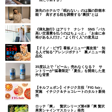
旅先のホテルで「眠れない」のは脳の防衛本
能？ 高すぎる枕を調整する“裏技”とは
《弾丸旅行》はアリ？ ナシ？ SNS「バカ
高い交通費を払うのはちょっと」「お金に余
裕がある人だけ」“よく行く人”の意見は
【ドミノ・ピザ】看板メニュー“魔改造” 知
る人ぞ知る“アレンジポテト” 裏メニュー商
品化
35度以上で「ビール」売れなくなる？ サ
ントリーが“猛暑限定”「夏生」を開発した意
外な背景
【キルフェボン】イチジク主役「FIG fair」
実施 イチジク＆チョコレートのタルト新発
売
ロッテ「爽」 贅沢シリーズ第4弾「爽 贅沢
果実シャインマスカット」発売