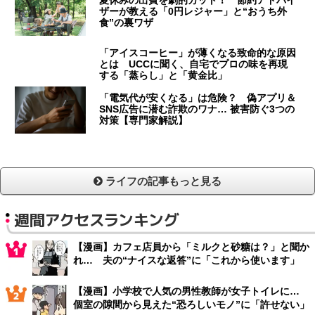
夏休みの出費を劇的カット！ 節約アドバイ
ザーが教える「0円レジャー」と“おうち外
食”の裏ワザ
「アイスコーヒー」が薄くなる致命的な原因
とは UCCに聞く、自宅でプロの味を再現
する「蒸らし」と「黄金比」
「電気代が安くなる」は危険？ 偽アプリ＆
SNS広告に潜む詐欺のワナ… 被害防ぐ3つの
対策【専門家解説】
ライフの記事もっと見る
週間アクセスランキング
【漫画】カフェ店員から「ミルクと砂糖は？」と聞か
れ… 夫の“ナイスな返答”に「これから使います」
【漫画】小学校で人気の男性教師が女子トイレに…
個室の隙間から見えた“恐ろしいモノ”に「許せない」