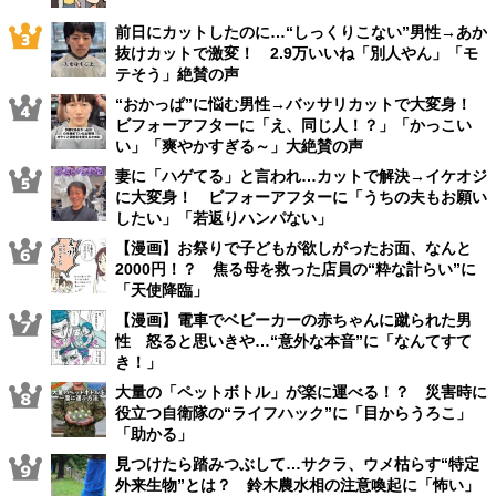
前日にカットしたのに…“しっくりこない”男性→あか
抜けカットで激変！ 2.9万いいね「別人やん」「モ
テそう」絶賛の声
“おかっぱ”に悩む男性→バッサリカットで大変身！
ビフォーアフターに「え、同じ人！？」「かっこい
い」「爽やかすぎる～」大絶賛の声
妻に「ハゲてる」と言われ…カットで解決→イケオジ
に大変身！ ビフォーアフターに「うちの夫もお願い
したい」「若返りハンパない」
【漫画】お祭りで子どもが欲しがったお面、なんと
2000円！？ 焦る母を救った店員の“粋な計らい”に
「天使降臨」
【漫画】電車でベビーカーの赤ちゃんに蹴られた男
性 怒ると思いきや…“意外な本音”に「なんてすて
き！」
大量の「ペットボトル」が楽に運べる！？ 災害時に
役立つ自衛隊の“ライフハック”に「目からうろこ」
「助かる」
見つけたら踏みつぶして…サクラ、ウメ枯らす“特定
外来生物”とは？ 鈴木農水相の注意喚起に「怖い」