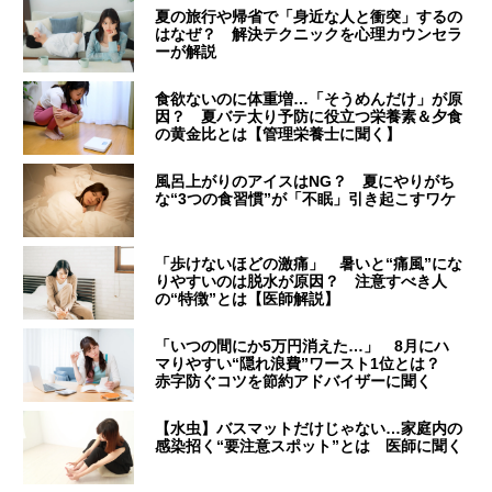
夏の旅行や帰省で「身近な人と衝突」するの
はなぜ？ 解決テクニックを心理カウンセラ
ーが解説
食欲ないのに体重増…「そうめんだけ」が原
因？ 夏バテ太り予防に役立つ栄養素＆夕食
の黄金比とは【管理栄養士に聞く】
風呂上がりのアイスはNG？ 夏にやりがち
な“3つの食習慣”が「不眠」引き起こすワケ
「歩けないほどの激痛」 暑いと“痛風”にな
りやすいのは脱水が原因？ 注意すべき人
の“特徴”とは【医師解説】
「いつの間にか5万円消えた…」 8月にハ
マりやすい“隠れ浪費”ワースト1位とは？
赤字防ぐコツを節約アドバイザーに聞く
【水虫】バスマットだけじゃない…家庭内の
感染招く“要注意スポット”とは 医師に聞く