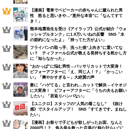
【漫画】電車でベビーカーの赤ちゃんに蹴られた男
性 怒ると思いきや…“意外な本音”に「なんてすて
き！」
熊本地震発生を受け《アイラップ》公式が紹介「ウォ
ッシャブルタンク」に1.9万いいねの反響 SNS「水
の節約になったよ」「持ってた方がよい」
フライパンの取っ手、洗った後“上向き”に置いてな
い？ ティファール公式が教える長持ちする乾かし方
に「知らなかった」
“おかっぱ”に悩む男性→バッサリカットで大変身！
ビフォーアフターに「え、同じ人！？」「かっこい
い」「爽やかすぎる～」大絶賛の声
妻に「ハゲてる」と言われ…カットで解決→イケオジ
に大変身！ ビフォーアフターに「うちの夫もお願い
したい」「若返りハンパない」
【ユニクロ】スタッフの“人気の着こなし” 《抜け
感》でスタイルアップ！ SNS「すてきです。まねし
たい」
【漫画】お祭りで子どもが欲しがったお面、なんと
2000円！？ 焦る母を救った店員の“粋な計らい”に