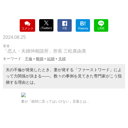
B!
(Twitter)
コメント
FB
Hatena
LINE
2024.08.25
著者 :
「恋人・夫婦仲相談所」所長 三松真由美
キーワード :
不倫
•
離婚
•
結婚
•
夫婦
夫の不倫が発覚したとき、妻が発する「ファーストワード」によ
って力関係が決まる――。数々の事例を見てきた専門家がこう指
摘する理由とは。
妻が「絶対に言ってはいけない」言葉とは…