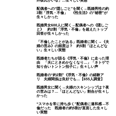
外彼氏がいる」…生々しい実態
配偶者への“隠しごと”を聞く→既婚男性の約
3割「浮気・不倫」 《性生活》の“秘密”が
生々しかった
既婚男女600人に聞く→配偶者への《隠しご
と》 約2割「浮気・不倫」を超えたトップ
回答が生々しかった
「不倫したことがある」既婚者に聞く→《夫
婦の営み》の頻度は？ 約5割「ほとんどな
い」生々しい実態
既婚者たちが語る《浮気・不倫》に走った理
由 「夫にときめかなくなり…」「ネトゲで
知り合いトントン拍子に」生々しい声
既婚者の“約2割”《浮気・不倫》の経験ア
リ 夫婦関係は良好でも…【655人調査】
既婚男女に聞く→夫婦のスキンシップは？夜
の営みは？…「ほとんどない」割合が生々し
かった
“スマホを常に持ち歩く”配偶者に違和感→不
倫だった 既婚者の約5割が直面した生々し
い実態