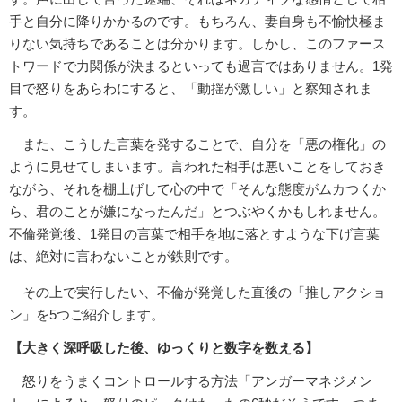
手と自分に降りかかるのです。もちろん、妻自身も不愉快極ま
りない気持ちであることは分かります。しかし、このファース
トワードで力関係が決まるといっても過言ではありません。1発
目で怒りをあらわにすると、「動揺が激しい」と察知されま
す。
また、こうした言葉を発することで、自分を「悪の権化」の
ように見せてしまいます。言われた相手は悪いことをしておき
ながら、それを棚上げして心の中で「そんな態度がムカつくか
ら、君のことが嫌になったんだ」とつぶやくかもしれません。
不倫発覚後、1発目の言葉で相手を地に落とすような下げ言葉
は、絶対に言わないことが鉄則です。
その上で実行したい、不倫が発覚した直後の「推しアクショ
ン」を5つご紹介します。
【大きく深呼吸した後、ゆっくりと数字を数える】
怒りをうまくコントロールする方法「アンガーマネジメン