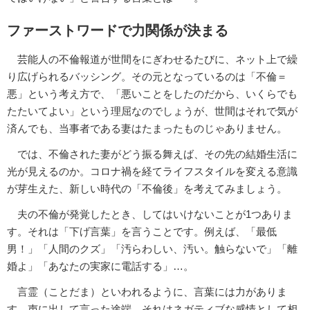
ファーストワードで力関係が決まる
芸能人の不倫報道が世間をにぎわせるたびに、ネット上で繰
り広げられるバッシング。その元となっているのは「不倫＝
悪」という考え方で、「悪いことをしたのだから、いくらでも
たたいてよい」という理屈なのでしょうが、世間はそれで気が
済んでも、当事者である妻はたまったものじゃありません。
では、不倫された妻がどう振る舞えば、その先の結婚生活に
光が見えるのか。コロナ禍を経てライフスタイルを変える意識
が芽生えた、新しい時代の「不倫後」を考えてみましょう。
夫の不倫が発覚したとき、してはいけないことが1つありま
す。それは「下げ言葉」を言うことです。例えば、「最低
男！」「人間のクズ」「汚らわしい、汚い。触らないで」「離
婚よ」「あなたの実家に電話する」…。
言霊（ことだま）といわれるように、言葉には力がありま
す。声に出して言った途端、それはネガティブな感情として相