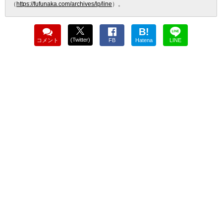
（
https://fufunaka.com/archives/lp/line
）。
B!
(Twitter)
コメント
FB
Hatena
LINE