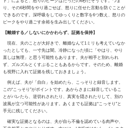
ト」によると、怒りのピークはたったの6秒だそうです。つま
り、その6秒間をやり過ごせば、怒りに任せた言動を防ぐことが
できるのです。深呼吸をしてゆっくりと数字を6つ数え、怒りの
ピークをやり過ごす余裕を生み出してください。
【離婚する／しないにかかわらず、証拠を保持】
現在、夫のことが大好きで、離婚なんて1ミリも考えていなか
ったとしても、一寸先は闇。冷静になった頃に「やはり、やり
直しは無理」と思う可能性もあります。夫が相手と別れられ
ず、ズルズルとくすぶることもあるからです。そのため、離婚
も視野に入れて証拠を残しておきましょう。
例えば、夫が「自白」を始めたら、こっそりと録音します。
この“こっそり”がポイントです。あからさまに録音しているこ
とがバレたら、逆切れされたり、真実を隠されたりして、別の
波風が立つ可能性があります。あくまでも証拠は“こっそり”と
手元に残してください。
確実な証拠となるのは、夫が自ら不倫を認めている肉声や、