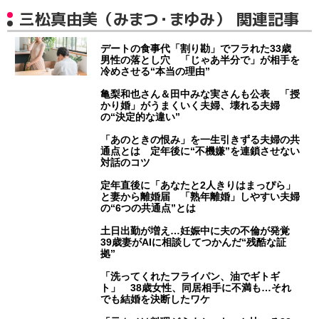
三松真由美（みまつ・まゆみ） 関連記事
デートの食事代「割り勘」でフラれた33歳
男性の落とし穴 「じゃあ半分で」が相手を
冷めさせる“本当の理由”
亀梨和也さん＆田中みな実さんも公表 「授
かり婚」がうまくいく夫婦、壊れる夫婦
の“決定的な違い”
「あのときの恨み」を一生引きずる夫婦の共
通点とは 定年後に“不機嫌”を連鎖させない
対話のコツ
定年直後に「あなたと2人きりはまっぴら」
と妻から離婚届 「熟年離婚」しやすい夫婦
の“6つの共通点”とは
土日出勤が増え…妊娠中に夫の不倫が発覚
39歳妻がAIに相談してつかんだ“残酷な証
拠”
「洗ってくれたフライパン、油でギトギ
ト」 38歳女性、同居相手に不満も…それ
でも結婚を決断したワケ