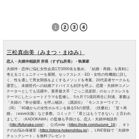
1
2
3
4
三松真由美（みまつ・まゆみ）
恋人・夫婦仲相談所 所長（すずね所長）・執筆家
夫婦仲・恋仲に悩む女性会員1万3000名を集め、「結婚・再婚」を真剣に
考えるコミュニティーを展開。セックスレス・ED・女性の性機能に詳し
く、性を通して男女関係をよくするメソッドを考案。20代若者サークルも
運営し、未婚世代への結婚アドバイスも好評を呼ぶ。恋愛・夫婦仲コメン
テーターとしても活躍中。業界最大手「ごっこ倶楽部」のセックスレスを
テーマにしたショートドラマを監修し、5カ月で1億回再生に到達。著書は
「夫婦の『幸せ循環』を呼ぶ秘訣」（講談社）「モンスターワイフ」
（同）「40歳からの女性ホルモンを操る53の習慣」（扶桑社）「堂々再
婚」（wave出版）など多数。コミック「『君とはもうできない』と言われ
まして」（KADOKAWA）の監修も手掛ける。恋人・夫婦仲相談所
（
http://fufunaka.com/
）、公式note（
https://note.com/suzune_16
）、オト
ナのお悩み保健室（
https://otona-hokenshitsu.jp/
）。LINE登録で「夫婦仲
チェックシート」を無料プレゼント