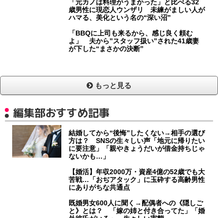
「元カノは料理がうまかった」と比べる32
歳男性に現恋人ウンザリ 未練がましい人が
ハマる、美化という名の“深い沼”
「BBQに上司も来るから、感じ良く頼む
よ」 夫から”スタッフ扱い”された41歳妻
が下した“まさかの決断”
もっと見る
編集部おすすめ記事
結婚してから“後悔”したくない→相手の選び
方は？ SNSの生々しい声「地元に帰りたい
に要注意」「親やきょうだいが借金持ちじゃ
ないかも…」
【婚活】年収2000万・資産4億の52歳でも大
苦戦…「おぢアタック」に玉砕する高齢男性
にありがちな共通点
既婚男女600人に聞く→配偶者への《隠しご
と》とは？ 「嫁の姉と付き合ってた」「婚