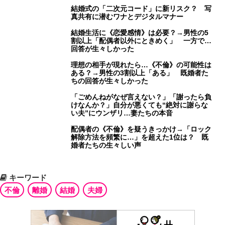
結婚式の「二次元コード」に新リスク？ 写
真共有に潜むワナとデジタルマナー
結婚生活に《恋愛感情》は必要？→男性の5
割以上「配偶者以外にときめく」 一方で…
回答が生々しかった
理想の相手が現れたら…《不倫》の可能性は
ある？→男性の3割以上「ある」 既婚者た
ちの回答が生々しかった
「ごめんねがなぜ言えない？」「謝ったら負
けなんか？」自分が悪くても“絶対に謝らな
い夫”にウンザリ…妻たちの本音
配偶者の《不倫》を疑うきっかけ→「ロック
解除方法を頻繁に…」を超えた1位は？ 既
婚者たちの生々しい声
キーワード
不倫
離婚
結婚
夫婦