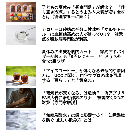
子どもの夏休み「昼食問題」が解決？ 「作
り置き冷凍」するとうまみ＆栄養が増す食材
とは【管理栄養士に聞く】
カロリーは砂糖の半分…甘味料「マルチトー
ル」は血糖値高めの人が使ってOK？ 注意
点を糖尿病専門医が解説
夏休みの出費を劇的カット！ 節約アドバイ
ザーが教える「0円レジャー」と“おうち外
食”の裏ワザ
「アイスコーヒー」が薄くなる致命的な原因
とは UCCに聞く、自宅でプロの味を再現
する「蒸らし」と「黄金比」
「電気代が安くなる」は危険？ 偽アプリ＆
SNS広告に潜む詐欺のワナ… 被害防ぐ3つの
対策【専門家解説】
「無糖炭酸水」は歯に影響する？ 知覚過敏
を防ぐ“正しい飲み方”とは