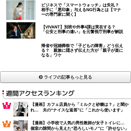
ビジネスで「スマートウォッチ」は失礼？
相手に「悪印象」与えるNG行為とは【マナ
ーの専門家に聞く】
【VIVANT】別班や外事4課は実在する？
「公安と刑事の違い」を元警視庁刑事が解説
帰省や冠婚葬祭で「子どもの障害」どう伝え
る？ 親族に隠さず伝えた方が「親子が楽に
なる」ワケ
ライフの記事もっと見る
週間アクセスランキング
【漫画】カフェ店員から「ミルクと砂糖は？」と聞か
れ… 夫の“ナイスな返答”に「これから使います」
【漫画】小学校で人気の男性教師が女子トイレに…
個室の隙間から見えた“恐ろしいモノ”に「許せない」