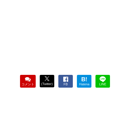
B!
(Twitter)
コメント
FB
Hatena
LINE