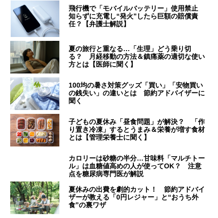
飛行機で「モバイルバッテリー」使用禁止
知らずに充電し“発火”したら巨額の賠償責
任？【弁護士解説】
夏の旅行と重なる…「生理」どう乗り切
る？ 月経移動の方法＆鎮痛薬の適切な使い
方とは【医師に聞く】
100均の暑さ対策グッズ「買い」「安物買い
の銭失い」の違いとは 節約アドバイザーに
聞く
子どもの夏休み「昼食問題」が解決？ 「作
り置き冷凍」するとうまみ＆栄養が増す食材
とは【管理栄養士に聞く】
カロリーは砂糖の半分…甘味料「マルチトー
ル」は血糖値高めの人が使ってOK？ 注意
点を糖尿病専門医が解説
夏休みの出費を劇的カット！ 節約アドバイ
ザーが教える「0円レジャー」と“おうち外
食”の裏ワザ