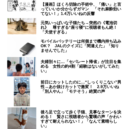
【漫画】ほくろ切除の手術中、「痛い」と言
っていいか分からずガマン 「それ麻酔効い
てない！」1.4万いいねの反響
元気いっぱいな子猫たち→突然の《電池切
れ》 尊すぎる“座り寝”に視聴者もん絶！
「天使すぎる」
モバイルバッテリーは何個まで機内持ち込み
OK？ JALのクイズに「間違えた」「知り
ませんでした」
夫婦別々に…「セパレート帰省」が注目を集
める 女性の約4割「経験はないがしてみた
い」
前日にカットしたのに…“しっくりこない”男
性→あか抜けカットで激変！ 2.9万いいね
「別人やん」「モテそう」絶賛の声
後ろ足で立って歩く子猫、見事なターンを決
める！ 賢さに視聴者から驚嘆の声「かわい
すぎて耐えられない！」「なんて素晴らし
い」