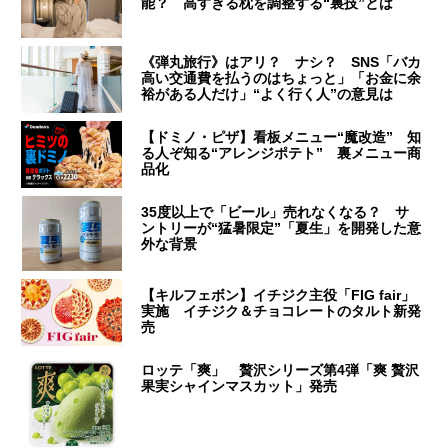
能？ 高すぎる枕を調整する“裏技”とは
《弾丸旅行》はアリ？ ナシ？ SNS「バカ
高い交通費を払うのはちょっと」「お金に余
裕がある人だけ」“よく行く人”の意見は
【ドミノ・ピザ】看板メニュー“魔改造” 知
る人ぞ知る“アレンジポテト” 裏メニュー商
品化
35度以上で「ビール」売れなくなる？ サ
ントリーが“猛暑限定”「夏生」を開発した意
外な背景
【キルフェボン】イチジク主役「FIG fair」
実施 イチジク＆チョコレートのタルト新発
売
ロッテ「爽」 贅沢シリーズ第4弾「爽 贅沢
果実シャインマスカット」発売