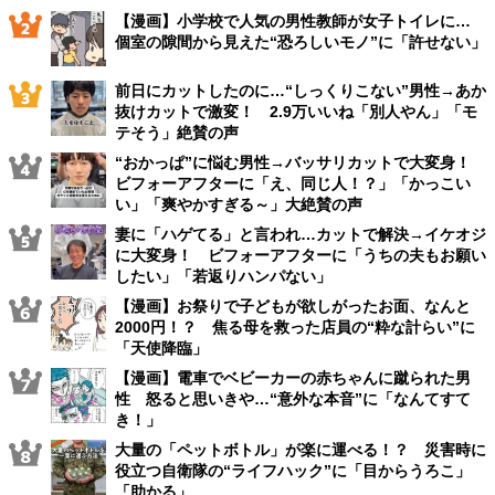
【漫画】小学校で人気の男性教師が女子トイレに…
個室の隙間から見えた“恐ろしいモノ”に「許せない」
前日にカットしたのに…“しっくりこない”男性→あか
抜けカットで激変！ 2.9万いいね「別人やん」「モ
テそう」絶賛の声
“おかっぱ”に悩む男性→バッサリカットで大変身！
ビフォーアフターに「え、同じ人！？」「かっこい
い」「爽やかすぎる～」大絶賛の声
妻に「ハゲてる」と言われ…カットで解決→イケオジ
に大変身！ ビフォーアフターに「うちの夫もお願い
したい」「若返りハンパない」
【漫画】お祭りで子どもが欲しがったお面、なんと
2000円！？ 焦る母を救った店員の“粋な計らい”に
「天使降臨」
【漫画】電車でベビーカーの赤ちゃんに蹴られた男
性 怒ると思いきや…“意外な本音”に「なんてすて
き！」
大量の「ペットボトル」が楽に運べる！？ 災害時に
役立つ自衛隊の“ライフハック”に「目からうろこ」
「助かる」