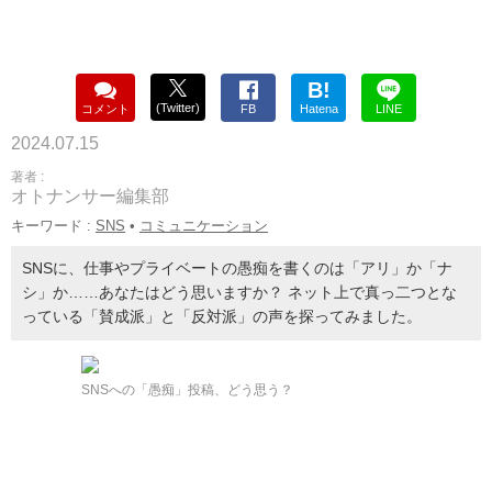
B!
(Twitter)
コメント
FB
Hatena
LINE
2024.07.15
著者 :
オトナンサー編集部
キーワード :
SNS
•
コミュニケーション
SNSに、仕事やプライベートの愚痴を書くのは「アリ」か「ナ
シ」か……あなたはどう思いますか？ ネット上で真っ二つとな
っている「賛成派」と「反対派」の声を探ってみました。
SNSへの「愚痴」投稿、どう思う？