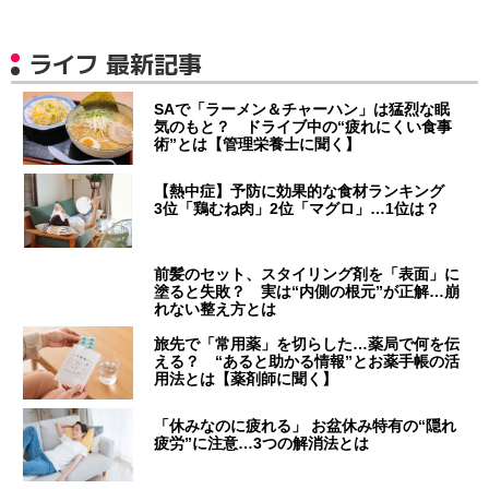
ライフ 最新記事
SAで「ラーメン＆チャーハン」は猛烈な眠
気のもと？ ドライブ中の“疲れにくい食事
術”とは【管理栄養士に聞く】
【熱中症】予防に効果的な食材ランキング
3位「鶏むね肉」2位「マグロ」…1位は？
前髪のセット、スタイリング剤を「表面」に
塗ると失敗？ 実は“内側の根元”が正解…崩
れない整え方とは
旅先で「常用薬」を切らした…薬局で何を伝
える？ “あると助かる情報”とお薬手帳の活
用法とは【薬剤師に聞く】
「休みなのに疲れる」 お盆休み特有の“隠れ
疲労”に注意…3つの解消法とは