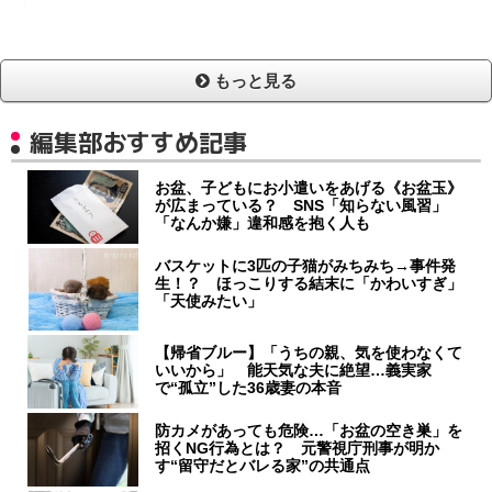
もっと見る
編集部おすすめ記事
お盆、子どもにお小遣いをあげる《お盆玉》
が広まっている？ SNS「知らない風習」
「なんか嫌」違和感を抱く人も
バスケットに3匹の子猫がみちみち→事件発
生！？ ほっこりする結末に「かわいすぎ」
「天使みたい」
【帰省ブルー】「うちの親、気を使わなくて
いいから」 能天気な夫に絶望…義実家
で“孤立”した36歳妻の本音
防カメがあっても危険…「お盆の空き巣」を
招くNG行為とは？ 元警視庁刑事が明か
す“留守だとバレる家”の共通点