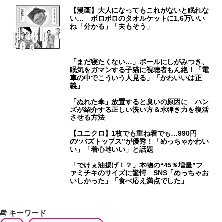
【漫画】大人になってもこれがないと眠れな
い… ボロボロのタオルケットに1.6万いい
ね「分かる」「夫もそう」
「まだ寝たくない…」ポールにしがみつき、
眠気をガマンする子猫に視聴者もん絶！「電
車の中でこういう人見る」「かわいいは正
義」
「ぬれた傘」放置すると臭いの原因に ハン
ズが紹介する正しい洗い方＆水弾き力を復活
させる方法
【ユニクロ】1枚でも重ね着でも…990円
の“バズトップス”が優秀！「めっちゃかわい
い」「着心地いい」と話題
「でけぇ油揚げ！？」本物の“45％増量”フ
ァミチキのサイズに驚愕 SNS「めっちゃお
いしかった」「食べ応え満点でした」
キーワード