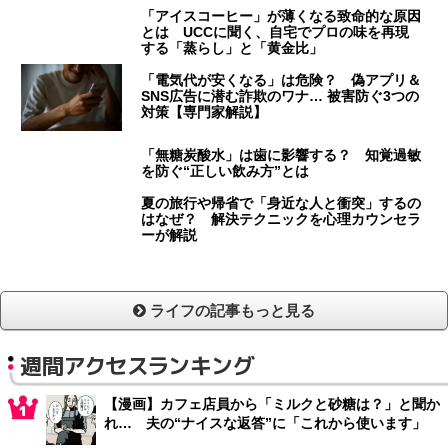
「アイスコーヒー」が薄くなる致命的な原因
とは UCCに聞く、自宅でプロの味を再現
する「蒸らし」と「黄金比」
「電気代が安くなる」は危険？ 偽アプリ＆
SNS広告に潜む詐欺のワナ… 被害防ぐ3つの
対策【専門家解説】
「無糖炭酸水」は歯に影響する？ 知覚過敏
を防ぐ“正しい飲み方”とは
夏の旅行や帰省で「身近な人と衝突」するの
はなぜ？ 解決テクニックを心理カウンセラ
ーが解説
ライフの記事もっと見る
週間アクセスランキング
【漫画】カフェ店員から「ミルクと砂糖は？」と聞か
れ… 夫の“ナイスな返答”に「これから使います」