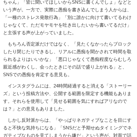
ちゃん」「皆に聞いてほしいからSNSに書くんでしょ」などと
いう声が。一方で、実際に愚痴を書き込んでしまう人からは、
「一種のストレス発散行為」「別に誰かに向けて書いてるわけ
じゃなくて、ただモヤモヤを吐き出したいから書いてるだけ」
と主張する声が上がっていました。
もちろん否定派だけではなく、「見たくなかったらブロック
したり閉じたりできるし、リアルに愚痴を聞かされて時間を取
られるよりはいいかな」「悪口じゃなくて愚痴程度ならむしろ
親近感がわくし、会ったときにその話で盛り上がれる」と、
SNSでの愚痴を肯定する意見も。
インスタグラムには、24時間経過すると消える「ストーリー
ズ」という投稿方法や、公開する範囲を限定する機能もありま
す。それらを使用して「見せる範囲を気にすればアリなので
は？」との意見もありました。
しかし反対派からは、「やっぱりネガティブなことを目にす
ると不快な気持ちになる」「SNSだと予期せぬタイミングでネ
ガティブなものを見てしまうから嫌だ」という声が。対面で話