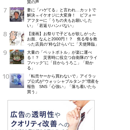
賛の声
妻に「ハゲてる」と言われ…カットで
解決→イケオジに大変身！ ビフォー
アフターに「うちの夫もお願いした
い」「若返りハンパない」
【漫画】お祭りで子どもが欲しがった
お面、なんと2000円！？ 焦る母を救
った店員の“粋な計らい”に「天使降臨」
大量の「ペットボトル」が楽に運べ
る！？ 災害時に役立つ自衛隊の“ライ
フハック”に「目からうろこ」「助か
る」
「転売ヤーから買わないで」アイラッ
プ公式が“ウォッシャブルタンク”増産を
報告 SNS「心強い」「落ち着いたら
買う」