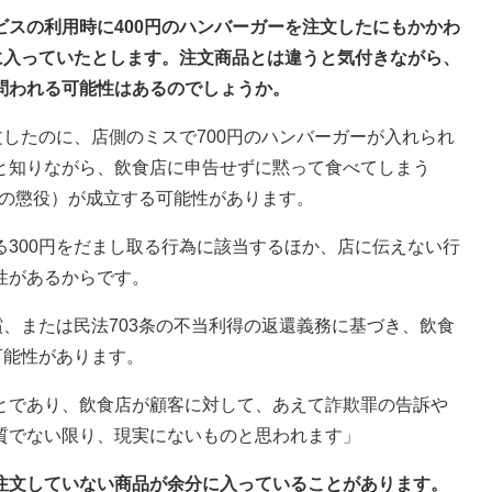
ビスの利用時に400円のハンバーガーを注文したにもかかわ
に入っていたとします。注文商品とは違うと気付きながら、
問われる可能性はあるのでしょうか。
文したのに、店側のミスで700円のハンバーガーが入れられ
と知りながら、飲食店に申告せずに黙って食べてしまう
以下の懲役）が成立する可能性があります。
300円をだまし取る行為に該当するほか、店に伝えない行
性があるからです。
償、または民法703条の不当利得の返還義務に基づき、飲食
可能性があります。
とであり、飲食店が顧客に対して、あえて詐欺罪の告訴や
質でない限り、現実にないものと思われます」
、注文していない商品が余分に入っていることがあります。