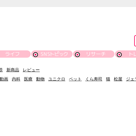
ライフ
SNSトピック
リサーチ
ト
題
新商品
レビュー
動画
内科
医療
動物
ユニクロ
ペット
くら寿司
猫
松屋
ジェ