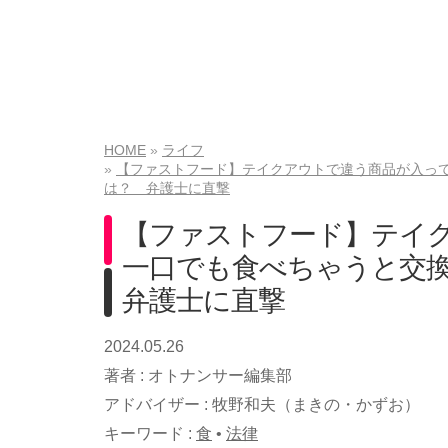
HOME
ライフ
【ファストフード】テイクアウトで違う商品が入っ
は？ 弁護士に直撃
【ファストフード】テイ
一口でも食べちゃうと交
弁護士に直撃
2024.05.26
著者 :
オトナンサー編集部
アドバイザー :
牧野和夫（まきの・かずお）
キーワード :
食
•
法律