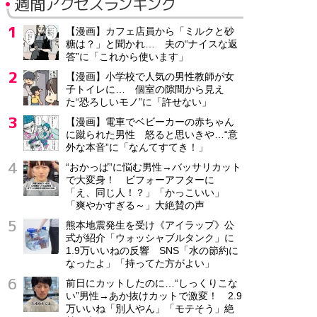
週間アクセスランキング
【漫画】カフェ店員から「ミルクと砂
糖は？」と聞かれ… 夫の“ナイスな返
答”に「これから使います」
【漫画】小学校で人気の男性教師が女
子トイレに… 個室の隙間から見え
た“恐ろしいモノ”に「許せない」
【漫画】電車でベビーカーの赤ちゃん
に蹴られた男性 怒ると思いきや…“意
外な本音”に「なんてすてき！」
“おかっぱ”に悩む男性→バッサリカット
で大変身！ ビフォーアフターに
「え、同じ人！？」「かっこいい」
「爽やかすぎる～」大絶賛の声
熊本地震発生を受け《アイラップ》公
式が紹介「ウォッシャブルタンク」に
1.9万いいねの反響 SNS「水の節約に
なったよ」「持ってた方がよい」
前日にカットしたのに…“しっくりこな
い”男性→あか抜けカットで激変！ 2.9
万いいね「別人やん」「モテそう」絶