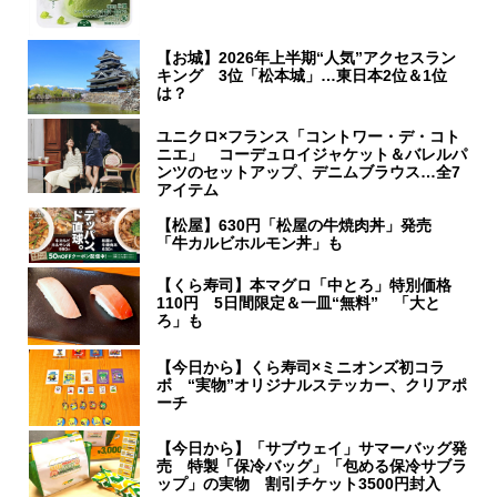
【お城】2026年上半期“人気”アクセスラン
キング 3位「松本城」…東日本2位＆1位
は？
ユニクロ×フランス「コントワー・デ・コト
ニエ」 コーデュロイジャケット＆バレルパ
ンツのセットアップ、デニムブラウス…全7
アイテム
【松屋】630円「松屋の牛焼肉丼」発売
「牛カルビホルモン丼」も
【くら寿司】本マグロ「中とろ」特別価格
110円 5日間限定＆一皿“無料” 「大と
ろ」も
【今日から】くら寿司×ミニオンズ初コラ
ボ “実物”オリジナルステッカー、クリアポ
ーチ
【今日から】「サブウェイ」サマーバッグ発
売 特製「保冷バッグ」「包める保冷サブラ
ップ」の実物 割引チケット3500円封入