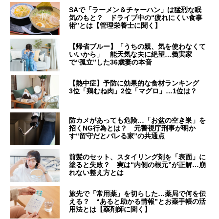
SAで「ラーメン＆チャーハン」は猛烈な眠
気のもと？ ドライブ中の“疲れにくい食事
術”とは【管理栄養士に聞く】
【帰省ブルー】「うちの親、気を使わなくて
いいから」 能天気な夫に絶望…義実家
で“孤立”した36歳妻の本音
【熱中症】予防に効果的な食材ランキング
3位「鶏むね肉」2位「マグロ」…1位は？
防カメがあっても危険…「お盆の空き巣」を
招くNG行為とは？ 元警視庁刑事が明か
す“留守だとバレる家”の共通点
前髪のセット、スタイリング剤を「表面」に
塗ると失敗？ 実は“内側の根元”が正解…崩
れない整え方とは
旅先で「常用薬」を切らした…薬局で何を伝
える？ “あると助かる情報”とお薬手帳の活
用法とは【薬剤師に聞く】