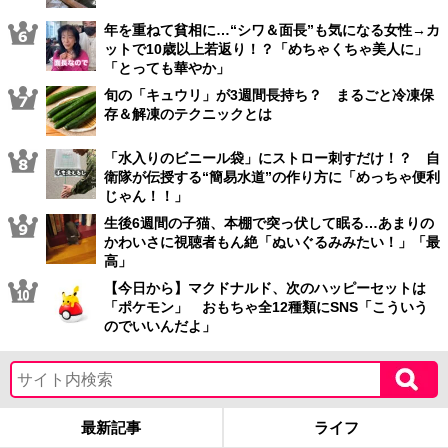
年を重ねて貧相に…“シワ＆面長”も気になる女性→カ
ットで10歳以上若返り！？「めちゃくちゃ美人に」
「とっても華やか」
旬の「キュウリ」が3週間長持ち？ まるごと冷凍保
存＆解凍のテクニックとは
「水入りのビニール袋」にストロー刺すだけ！？ 自
衛隊が伝授する“簡易水道”の作り方に「めっちゃ便利
じゃん！！」
生後6週間の子猫、本棚で突っ伏して眠る…あまりの
かわいさに視聴者もん絶「ぬいぐるみみたい！」「最
高」
【今日から】マクドナルド、次のハッピーセットは
「ポケモン」 おもちゃ全12種類にSNS「こういう
のでいいんだよ」
最新記事
ライフ