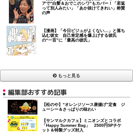
アで“白髪＆おでこのシワ”もカバー！「若返
って別人みたい」「あか抜けてきれい」称賛
の声
【漫画】「今日ビジュがよくない…」と落ち
込む彼女 自己肯定感を爆上げする彼氏
の“一言”に「最高の彼氏」
もっと見る
編集部おすすめ記事
【松のや】“オレンジソース唐揚げ”定食 ジ
ューシー＆さっぱりの味わい
【サンマルクカフェ】ミニオンズとコラボ
「Happy Summer Bag」 2500円SPチケ
ット＆特製グッズ封入