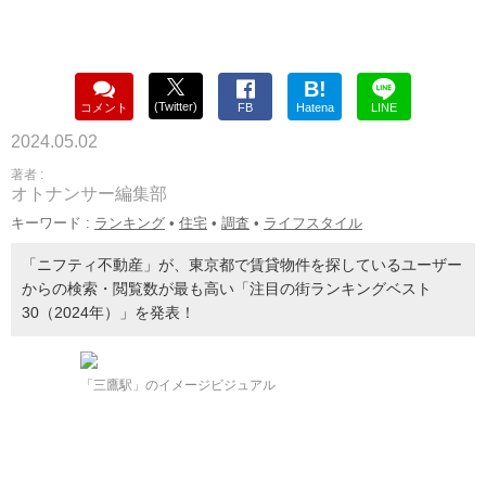
B!
(Twitter)
コメント
FB
Hatena
LINE
2024.05.02
著者 :
オトナンサー編集部
キーワード :
ランキング
•
住宅
•
調査
•
ライフスタイル
「ニフティ不動産」が、東京都で賃貸物件を探しているユーザー
からの検索・閲覧数が最も高い「注目の街ランキングベスト
30（2024年）」を発表！
「三鷹駅」のイメージビジュアル