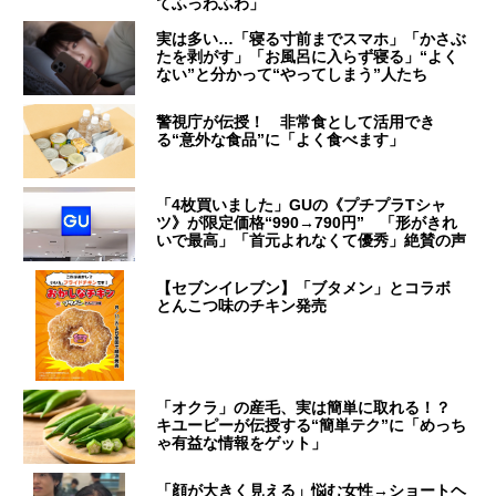
てふっわふわ」
実は多い…「寝る寸前までスマホ」「かさぶ
たを剥がす」「お風呂に入らず寝る」“よく
ない”と分かって“やってしまう”人たち
警視庁が伝授！ 非常食として活用でき
る“意外な食品”に「よく食べます」
「4枚買いました」GUの《プチプラTシャ
ツ》が限定価格“990→790円” 「形がきれ
いで最高」「首元よれなくて優秀」絶賛の声
【セブンイレブン】「ブタメン」とコラボ
とんこつ味のチキン発売
「オクラ」の産毛、実は簡単に取れる！？
キユーピーが伝授する“簡単テク”に「めっち
ゃ有益な情報をゲット」
「顔が大きく見える」悩む女性→ショートヘ