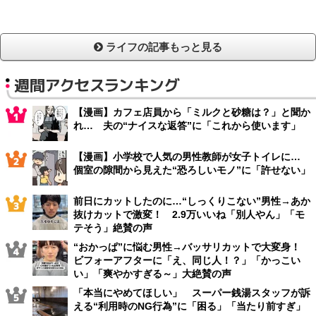
ライフの記事もっと見る
週間アクセスランキング
【漫画】カフェ店員から「ミルクと砂糖は？」と聞か
れ… 夫の“ナイスな返答”に「これから使います」
【漫画】小学校で人気の男性教師が女子トイレに…
個室の隙間から見えた“恐ろしいモノ”に「許せない」
前日にカットしたのに…“しっくりこない”男性→あか
抜けカットで激変！ 2.9万いいね「別人やん」「モ
テそう」絶賛の声
“おかっぱ”に悩む男性→バッサリカットで大変身！
ビフォーアフターに「え、同じ人！？」「かっこい
い」「爽やかすぎる～」大絶賛の声
「本当にやめてほしい」 スーパー銭湯スタッフが訴
える“利用時のNG行為”に「困る」「当たり前すぎ」