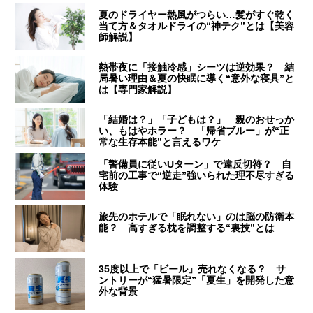
夏のドライヤー熱風がつらい…髪がすぐ乾く
当て方＆タオルドライの“神テク”とは【美容
師解説】
熱帯夜に「接触冷感」シーツは逆効果？ 結
局暑い理由＆夏の快眠に導く“意外な寝具”と
は【専門家解説】
「結婚は？」「子どもは？」 親のおせっか
い、もはやホラー？ 「帰省ブルー」が“正
常な生存本能”と言えるワケ
「警備員に従いUターン」で違反切符？ 自
宅前の工事で“逆走”強いられた理不尽すぎる
体験
旅先のホテルで「眠れない」のは脳の防衛本
能？ 高すぎる枕を調整する“裏技”とは
35度以上で「ビール」売れなくなる？ サ
ントリーが“猛暑限定”「夏生」を開発した意
外な背景