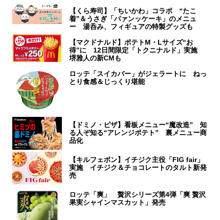
【くら寿司】「ちいかわ」コラボ “たこ
着”＆うさぎ「パァンッケーキ」のメニュ
ー 湯呑み、フィギュアの特製グッズも
【マクドナルド】ポテトM・Lサイズ“お
得”に 12日間限定「トクニナルド」実施
堺雅人の新CMも
ロッテ「スイカバー」がジェラートに ねっ
とり食感＆じっくり堪能
【ドミノ・ピザ】看板メニュー“魔改造” 知
る人ぞ知る“アレンジポテト” 裏メニュー商
品化
【キルフェボン】イチジク主役「FIG fair」
実施 イチジク＆チョコレートのタルト新発
売
ロッテ「爽」 贅沢シリーズ第4弾「爽 贅沢
果実シャインマスカット」発売