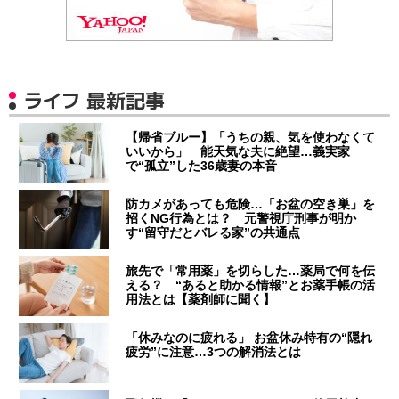
ライフ 最新記事
【帰省ブルー】「うちの親、気を使わなくて
いいから」 能天気な夫に絶望…義実家
で“孤立”した36歳妻の本音
防カメがあっても危険…「お盆の空き巣」を
招くNG行為とは？ 元警視庁刑事が明か
す“留守だとバレる家”の共通点
旅先で「常用薬」を切らした…薬局で何を伝
える？ “あると助かる情報”とお薬手帳の活
用法とは【薬剤師に聞く】
「休みなのに疲れる」 お盆休み特有の“隠れ
疲労”に注意…3つの解消法とは