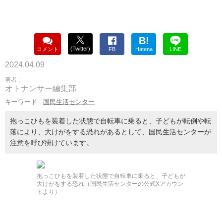
B!
(Twitter)
コメント
FB
Hatena
LINE
2024.04.09
著者 :
オトナンサー編集部
キーワード :
国民生活センター
抱っこひもを装着した状態で自転車に乗ると、子どもが転倒や転
落により、大けがをする恐れがあるとして、国民生活センターが
注意を呼び掛けています。
抱っこひもを装着した状態で自転車に乗ると、子どもが
大けがをする恐れ（国民生活センターの公式Xアカウン
トより）