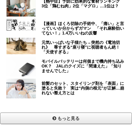
【熱中症】予防に効果的な食材ランキング
3位「鶏むね肉」2位「マグロ」…1位は？
【漫画】ほくろ切除の手術中、「痛い」と言
っていいか分からずガマン 「それ麻酔効い
てない！」1.4万いいねの反響
元気いっぱいな子猫たち→突然の《電池切
れ》 尊すぎる“座り寝”に視聴者もん絶！
「天使すぎる」
モバイルバッテリーは何個まで機内持ち込み
OK？ JALのクイズに「間違えた」「知り
ませんでした」
前髪のセット、スタイリング剤を「表面」に
塗ると失敗？ 実は“内側の根元”が正解…崩
れない整え方とは
もっと見る