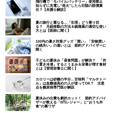
飛行機で「モバイルバッテリー」使用禁止
知らずに充電し“発火”したら巨額の賠償責
任？【弁護士解説】
夏の旅行と重なる…「生理」どう乗り切
る？ 月経移動の方法＆鎮痛薬の適切な使い
方とは【医師に聞く】
100均の暑さ対策グッズ「買い」「安物買い
の銭失い」の違いとは 節約アドバイザーに
聞く
子どもの夏休み「昼食問題」が解決？ 「作
り置き冷凍」するとうまみ＆栄養が増す食材
とは【管理栄養士に聞く】
カロリーは砂糖の半分…甘味料「マルチトー
ル」は血糖値高めの人が使ってOK？ 注意
点を糖尿病専門医が解説
夏休みの出費を劇的カット！ 節約アドバイ
ザーが教える「0円レジャー」と“おうち外
食”の裏ワザ