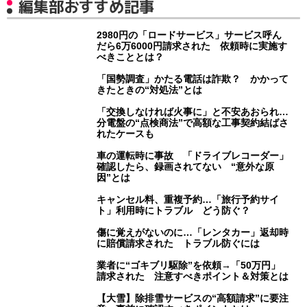
編集部おすすめ記事
2980円の「ロードサービス」サービス呼ん
だら6万6000円請求された 依頼時に実施す
べきこととは？
「国勢調査」かたる電話は詐欺？ かかって
きたときの“対処法”とは
「交換しなければ火事に」と不安あおられ…
分電盤の“点検商法”で高額な工事契約結ばさ
れたケースも
車の運転時に事故 「ドライブレコーダー」
確認したら、録画されてない “意外な原
因”とは
キャンセル料、重複予約…「旅行予約サイ
ト」利用時にトラブル どう防ぐ？
傷に覚えがないのに…「レンタカー」返却時
に賠償請求された トラブル防ぐには
業者に“ゴキブリ駆除”を依頼→「50万円」
請求された 注意すべきポイント＆対策とは
【大雪】除排雪サービスの“高額請求”に要注