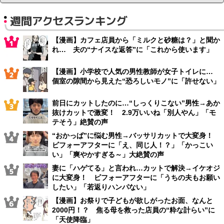
週間アクセスランキング
【漫画】カフェ店員から「ミルクと砂糖は？」と聞か
れ… 夫の“ナイスな返答”に「これから使います」
【漫画】小学校で人気の男性教師が女子トイレに…
個室の隙間から見えた“恐ろしいモノ”に「許せない」
前日にカットしたのに…“しっくりこない”男性→あか
抜けカットで激変！ 2.9万いいね「別人やん」「モ
テそう」絶賛の声
“おかっぱ”に悩む男性→バッサリカットで大変身！
ビフォーアフターに「え、同じ人！？」「かっこい
い」「爽やかすぎる～」大絶賛の声
妻に「ハゲてる」と言われ…カットで解決→イケオジ
に大変身！ ビフォーアフターに「うちの夫もお願い
したい」「若返りハンパない」
【漫画】お祭りで子どもが欲しがったお面、なんと
2000円！？ 焦る母を救った店員の“粋な計らい”に
「天使降臨」