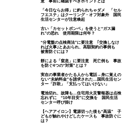
意 事前に確認すべきポイントとは
「今日ならお得」に釣られちゃダメ 「セル
フエステ」はクーリング・オフ対象外 国民
生活センターが注意喚起
古い「カセットボンベ」を使うと“ガス漏
れ”の恐れ 使用期限は何年？
“分電盤の点検商法”に要注意 ｢交換しなけ
れば火事｣とあおられ、高額契約の事例も
被害防ぐには？
餅による「窒息」に要注意 死亡例も 事故
を防ぐ4つの“対策”とは？
実在の事業者かたる人から電話→身に覚えの
ない“未納料金”を請求された…国民生活セン
ター「詐欺」「支払ってはいけない」
電池切れ、故障も…住宅用火災警報器は点検
忘れずに “10年目安”に交換を 国民生活
センター呼び掛け
【ヘアアイロン】電源切った後も“高温” 子
どもが触れやけどしたケースも 事故防ぐに
は？