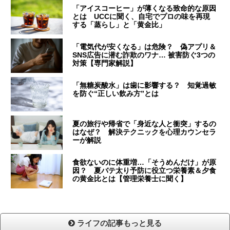
「アイスコーヒー」が薄くなる致命的な原因
とは UCCに聞く、自宅でプロの味を再現
する「蒸らし」と「黄金比」
「電気代が安くなる」は危険？ 偽アプリ＆
SNS広告に潜む詐欺のワナ… 被害防ぐ3つの
対策【専門家解説】
「無糖炭酸水」は歯に影響する？ 知覚過敏
を防ぐ“正しい飲み方”とは
夏の旅行や帰省で「身近な人と衝突」するの
はなぜ？ 解決テクニックを心理カウンセラ
ーが解説
食欲ないのに体重増…「そうめんだけ」が原
因？ 夏バテ太り予防に役立つ栄養素＆夕食
の黄金比とは【管理栄養士に聞く】
ライフの記事もっと見る