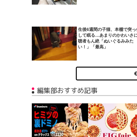
生後6週間の子猫、本棚で突っ
して眠る…あまりのかわいさ
聴者もん絶「ぬいぐるみみた
い！」「最高」
編集部おすすめ記事