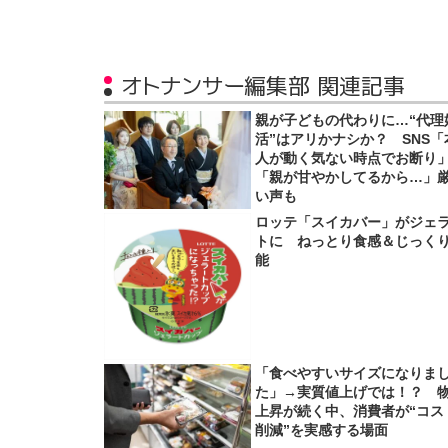
オトナンサー編集部 関連記事
親が子どもの代わりに…“代理
活”はアリかナシか？ SNS「
人が動く気ない時点でお断り
「親が甘やかしてるから…」
い声も
ロッテ「スイカバー」がジェ
トに ねっとり食感＆じっく
能
「食べやすいサイズになりま
た」→実質値上げでは！？ 
上昇が続く中、消費者が“コス
削減”を実感する場面