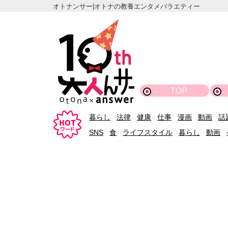
オトナンサー|オトナの教養エンタメバラエティー
TOP
暮らし
法律
健康
仕事
漫画
動画
話
SNS
食
ライフスタイル
暮らし
動画