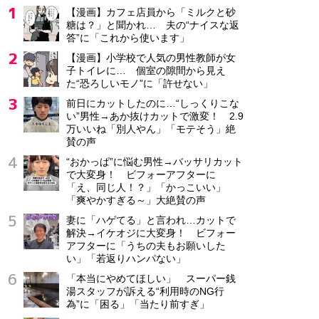
【漫画】カフェ店員から「ミルクと砂
糖は？」と聞かれ… 夫の“ナイスな返
答”に「これから使います」
【漫画】小学校で人気の男性教師が女
子トイレに… 個室の隙間から見え
た“恐ろしいモノ”に「許せない」
前日にカットしたのに…“しっくりこな
い”男性→あか抜けカットで激変！ 2.9
万いいね「別人やん」「モテそう」絶
賛の声
“おかっぱ”に悩む男性→バッサリカット
で大変身！ ビフォーアフターに
「え、同じ人！？」「かっこいい」
「爽やかすぎる～」大絶賛の声
妻に「ハゲてる」と言われ…カットで
解決→イケオジに大変身！ ビフォー
アフターに「うちの夫もお願いした
い」「若返りハンパない」
「本当にやめてほしい」 スーパー銭
湯スタッフが訴える“利用時のNG行
為”に「困る」「当たり前すぎ」