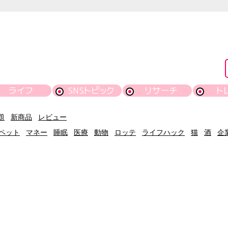
ライフ
SNSトピック
リサーチ
ト
題
新商品
レビュー
ペット
マネー
睡眠
医療
動物
ロッテ
ライフハック
猫
酒
企