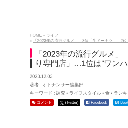
HOME
ライフ
「2023年の流行グルメ」 3位「生ドーナツ」、2
「2023年の流行グルメ」
り専門店」…1位は“ワン
2023.12.03
著者 :
オトナンサー編集部
キーワード :
調査
•
ライフスタイル
•
食
•
ランキ
コメント
(Twitter)
Facebook
B!
Boo