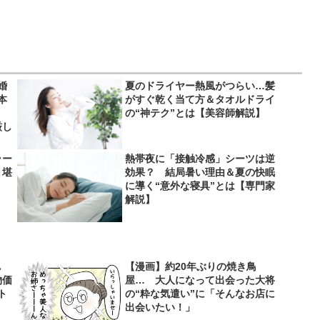
婚
夏のドライヤー熱風がつらい…髪
本
がすぐ乾く当て方＆タオルドライ
」
の“神テク”とは【美容師解説】
厳し
ラー
熱帯夜に「接触冷感」シーツは逆
り堪
効果？ 結局暑い理由＆夏の快眠
に導く“意外な寝具”とは【専門家
解説】
し
【漫画】約20年ぶりの焼き鳥
物価
屋… 大人になって出会った大将
ト
の“粋な気遣い”に「そんなお店に
出会いたい！」