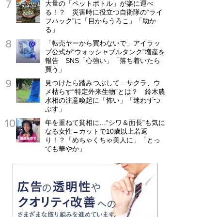
大量の「ペットボトル」が楽に運べ
る！？ 災害時に役立つ自衛隊の“ライ
フハック”に「目からうろこ」「助か
る」
「転売ヤーから買わないで」アイラッ
プ公式が“ウォッシャブルタンク”増産を
報告 SNS「心強い」「落ち着いたら
買う」
見つけたら踏みつぶして…サクラ、ウ
メ枯らす“特定外来生物”とは？ 鈴木農
水相の注意喚起に「怖い」「迷わずつ
ぶす」
年を重ねて貧相に…“シワ＆面長”も気に
なる女性→カットで10歳以上若返
り！？「めちゃくちゃ美人に」「とっ
ても華やか」