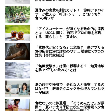
夏休みの出費を劇的カット！ 節約アドバイ
ザーが教える「0円レジャー」と“おうち外
食”の裏ワザ
「アイスコーヒー」が薄くなる致命的な原因
とは UCCに聞く、自宅でプロの味を再現
する「蒸らし」と「黄金比」
「電気代が安くなる」は危険？ 偽アプリ＆
SNS広告に潜む詐欺のワナ… 被害防ぐ3つの
対策【専門家解説】
「無糖炭酸水」は歯に影響する？ 知覚過敏
を防ぐ“正しい飲み方”とは
夏の旅行や帰省で「身近な人と衝突」するの
はなぜ？ 解決テクニックを心理カウンセラ
ーが解説
食欲ないのに体重増…「そうめんだけ」が原
因？ 夏バテ太り予防に役立つ栄養素＆夕食
の黄金比とは【管理栄養士に聞く】