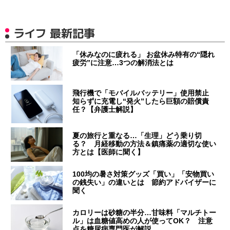
ライフ 最新記事
「休みなのに疲れる」 お盆休み特有の“隠れ
疲労”に注意…3つの解消法とは
飛行機で「モバイルバッテリー」使用禁止
知らずに充電し“発火”したら巨額の賠償責
任？【弁護士解説】
夏の旅行と重なる…「生理」どう乗り切
る？ 月経移動の方法＆鎮痛薬の適切な使い
方とは【医師に聞く】
100均の暑さ対策グッズ「買い」「安物買い
の銭失い」の違いとは 節約アドバイザーに
聞く
カロリーは砂糖の半分…甘味料「マルチトー
ル」は血糖値高めの人が使ってOK？ 注意
点を糖尿病専門医が解説