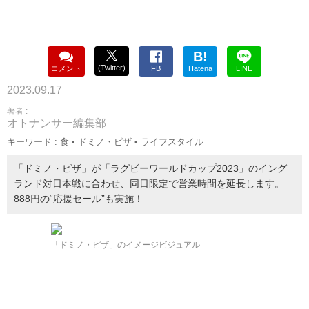
B!
(Twitter)
コメント
FB
Hatena
LINE
2023.09.17
著者 :
オトナンサー編集部
キーワード :
食
•
ドミノ・ピザ
•
ライフスタイル
「ドミノ・ピザ」が「ラグビーワールドカップ2023」のイング
ランド対日本戦に合わせ、同日限定で営業時間を延長します。
888円の“応援セール”も実施！
「ドミノ・ピザ」のイメージビジュアル