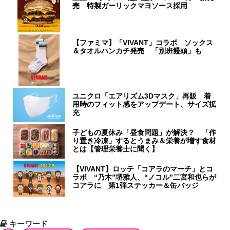
売 特製ガーリックマヨソース採用
【ファミマ】「VIVANT」コラボ ソックス
＆タオルハンカチ発売 「別班饅頭」も
ユニクロ「エアリズム3Dマスク」再販 着
用時のフィット感をアップデート、サイズ拡
充
子どもの夏休み「昼食問題」が解決？ 「作
り置き冷凍」するとうまみ＆栄養が増す食材
とは【管理栄養士に聞く】
【VIVANT】ロッテ「コアラのマーチ」とコ
ラボ “乃木”堺雅人、“ノコル”二宮和也らが
コアラに 第1弾ステッカー＆缶バッジ
キーワード