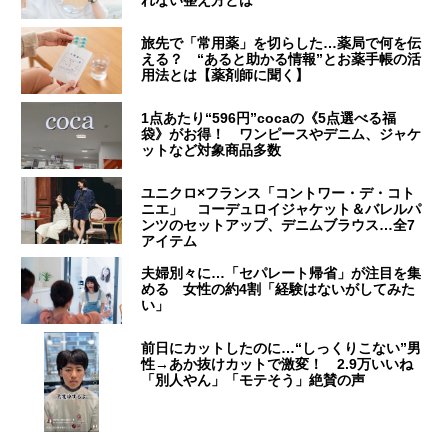
旅先で「常用薬」を切らした…薬局で何を伝
える？ “あると助かる情報”とお薬手帳の活
用法とは【薬剤師に聞く】
1点あたり“596円”cocaの《5点選べる福
袋》がお得！ ワンピースやデニム、ジャケ
ットなど対象商品多数
ユニクロ×フランス「コントワー・デ・コト
ニエ」 コーデュロイジャケット＆バレルパ
ンツのセットアップ、デニムブラウス…全7
アイテム
夫婦別々に…「セパレート帰省」が注目を集
める 女性の約4割「経験はないがしてみた
い」
前日にカットしたのに…“しっくりこない”男
性→あか抜けカットで激変！ 2.9万いいね
「別人やん」「モテそう」絶賛の声