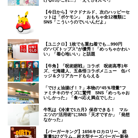
【今日から】マクドナルド、次のハッピーセ
ットは「ポケモン」 おもちゃ全12種類に
SNS「こういうのでいいんだよ」
【ユニクロ】1枚でも重ね着でも…990円
の“バズトップス”が優秀！「めっちゃかわい
い」「着心地いい」と話題
【牛角】「呪術廻戦」コラボ 呪術高専1年
ズ、七海建人、五条悟コラボメニュー 缶バ
ッジ＆クリアカードもらえる
「でけぇ油揚げ！？」本物の“45％増量”フ
ァミチキのサイズに驚愕 SNS「めっちゃお
いしかった」「食べ応え満点でした」
牛乳は《冷凍で1カ月》保存できる！ マル
エツの“活用術”にSNS「天才ですか」「発想
なかった」
【バーガーキング】1656キロカロリー、総
重量527グラム…超大型チーズバーガー新発