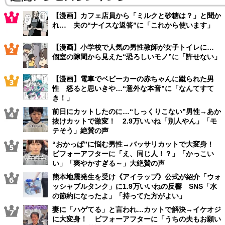
【漫画】カフェ店員から「ミルクと砂糖は？」と聞か
れ… 夫の“ナイスな返答”に「これから使います」
【漫画】小学校で人気の男性教師が女子トイレに…
個室の隙間から見えた“恐ろしいモノ”に「許せない」
【漫画】電車でベビーカーの赤ちゃんに蹴られた男
性 怒ると思いきや…“意外な本音”に「なんてすて
き！」
前日にカットしたのに…“しっくりこない”男性→あか
抜けカットで激変！ 2.9万いいね「別人やん」「モ
テそう」絶賛の声
“おかっぱ”に悩む男性→バッサリカットで大変身！
ビフォーアフターに「え、同じ人！？」「かっこい
い」「爽やかすぎる～」大絶賛の声
熊本地震発生を受け《アイラップ》公式が紹介「ウォ
ッシャブルタンク」に1.9万いいねの反響 SNS「水
の節約になったよ」「持ってた方がよい」
妻に「ハゲてる」と言われ…カットで解決→イケオジ
に大変身！ ビフォーアフターに「うちの夫もお願い