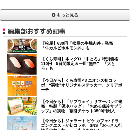
もっと見る
編集部おすすめ記事
【松屋】630円「松屋の牛焼肉丼」発売
「牛カルビホルモン丼」も
【くら寿司】本マグロ「中とろ」特別価格
110円 5日間限定＆一皿“無料” 「大と
ろ」も
【今日から】くら寿司×ミニオンズ初コラ
ボ “実物”オリジナルステッカー、クリアポ
ーチ
【今日から】「サブウェイ」サマーバッグ発
売 特製「保冷バッグ」「包める保冷サブラ
ップ」の実物 割引チケット3500円封入
【今日から】ジェラート ピケ カフェ×ドラ
ゴンクエストが初コラボ SNS「おっさん行
けるのかこれ…」「えぐかわいい」