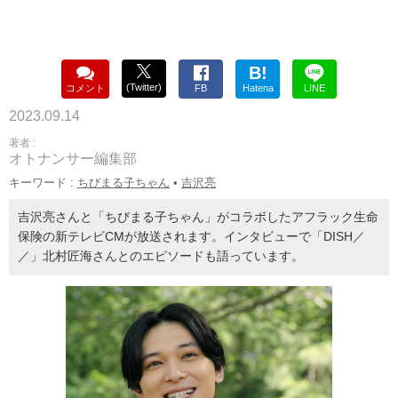
B!
(Twitter)
コメント
FB
Hatena
LINE
2023.09.14
著者 :
オトナンサー編集部
キーワード :
ちびまる子ちゃん
•
吉沢亮
吉沢亮さんと「ちびまる子ちゃん」がコラボしたアフラック生命
保険の新テレビCMが放送されます。インタビューで「DISH／
／」北村匠海さんとのエピソードも語っています。