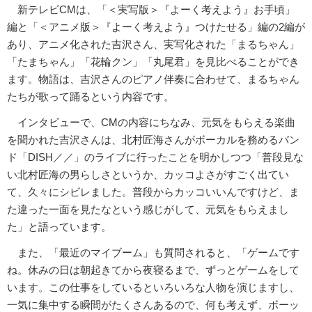
新テレビCMは、「＜実写版＞『よーく考えよう』お手頃」
編と「＜アニメ版＞『よーく考えよう』つけたせる」編の2編が
あり、アニメ化された吉沢さん、実写化された「まるちゃん」
「たまちゃん」「花輪クン」「丸尾君」を見比べることができ
ます。物語は、吉沢さんのピアノ伴奏に合わせて、まるちゃん
たちが歌って踊るという内容です。
インタビューで、CMの内容にちなみ、元気をもらえる楽曲
を聞かれた吉沢さんは、北村匠海さんがボーカルを務めるバン
ド「DISH／／」のライブに行ったことを明かしつつ「普段見な
い北村匠海の男らしさというか、カッコよさがすごく出てい
て、久々にシビレました。普段からカッコいいんですけど、ま
た違った一面を見たなという感じがして、元気をもらえまし
た」と語っています。
また、「最近のマイブーム」も質問されると、「ゲームです
ね。休みの日は朝起きてから夜寝るまで、ずっとゲームをして
います。この仕事をしているといろいろな人物を演じますし、
一気に集中する瞬間がたくさんあるので、何も考えず、ボーッ