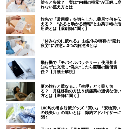
塗ると失敗？ 実は“内側の根元”が正解…崩
れない整え方とは
旅先で「常用薬」を切らした…薬局で何を伝
える？ “あると助かる情報”とお薬手帳の活
用法とは【薬剤師に聞く】
「休みなのに疲れる」 お盆休み特有の“隠れ
疲労”に注意…3つの解消法とは
飛行機で「モバイルバッテリー」使用禁止
知らずに充電し“発火”したら巨額の賠償責
任？【弁護士解説】
夏の旅行と重なる…「生理」どう乗り切
る？ 月経移動の方法＆鎮痛薬の適切な使い
方とは【医師に聞く】
100均の暑さ対策グッズ「買い」「安物買い
の銭失い」の違いとは 節約アドバイザーに
聞く