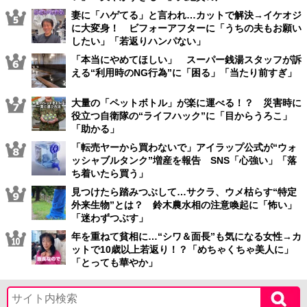
妻に「ハゲてる」と言われ…カットで解決→イケオジ
に大変身！ ビフォーアフターに「うちの夫もお願い
したい」「若返りハンパない」
「本当にやめてほしい」 スーパー銭湯スタッフが訴
える“利用時のNG行為”に「困る」「当たり前すぎ」
大量の「ペットボトル」が楽に運べる！？ 災害時に
役立つ自衛隊の“ライフハック”に「目からうろこ」
「助かる」
「転売ヤーから買わないで」アイラップ公式が“ウォ
ッシャブルタンク”増産を報告 SNS「心強い」「落
ち着いたら買う」
見つけたら踏みつぶして…サクラ、ウメ枯らす“特定
外来生物”とは？ 鈴木農水相の注意喚起に「怖い」
「迷わずつぶす」
年を重ねて貧相に…“シワ＆面長”も気になる女性→カ
ットで10歳以上若返り！？「めちゃくちゃ美人に」
「とっても華やか」