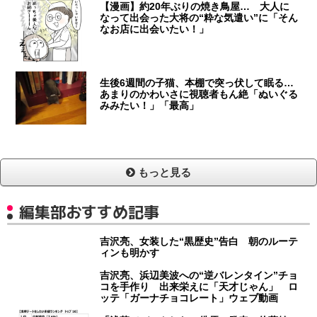
【漫画】約20年ぶりの焼き鳥屋… 大人に
なって出会った大将の“粋な気遣い”に「そん
なお店に出会いたい！」
生後6週間の子猫、本棚で突っ伏して眠る…
あまりのかわいさに視聴者もん絶「ぬいぐる
みみたい！」「最高」
もっと見る
編集部おすすめ記事
吉沢亮、女装した“黒歴史”告白 朝のルーテ
ィンも明かす
吉沢亮、浜辺美波への“逆バレンタイン”チョ
コを手作り 出来栄えに「天才じゃん」 ロ
ッテ「ガーナチョコレート」ウェブ動画