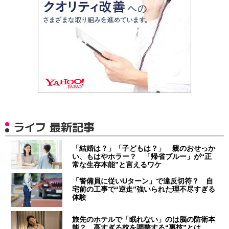
ライフ 最新記事
「結婚は？」「子どもは？」 親のおせっか
い、もはやホラー？ 「帰省ブルー」が“正
常な生存本能”と言えるワケ
「警備員に従いUターン」で違反切符？ 自
宅前の工事で“逆走”強いられた理不尽すぎる
体験
旅先のホテルで「眠れない」のは脳の防衛本
能？ 高すぎる枕を調整する“裏技”とは