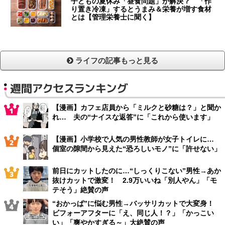
子どもの夏休み「昼食問題」が解決？ 「作
り置き冷凍」するとうまみ＆栄養が増す食材
とは【管理栄養士に聞く】
ライフの記事もっと見る
週間アクセスランキング
【漫画】カフェ店員から「ミルクと砂糖は？」と聞か
れ… 夫の“ナイスな返答”に「これから使います」
【漫画】小学校で人気の男性教師が女子トイレに…
個室の隙間から見えた“恐ろしいモノ”に「許せない」
前日にカットしたのに…“しっくりこない”男性→あか
抜けカットで激変！ 2.9万いいね「別人やん」「モ
テそう」絶賛の声
“おかっぱ”に悩む男性→バッサリカットで大変身！
ビフォーアフターに「え、同じ人！？」「かっこい
い」「爽やかすぎる～」大絶賛の声