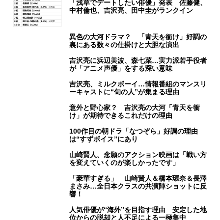
「浅草でデートしたい俳優」発表 佐藤健、
中村倫也、吉沢亮、田中圭がランクイン
異色の大河ドラマ？ 「青天を衝け」好調の
裏にある数々の仕掛けと大胆な演出
吉沢亮に浜辺美波、森七菜…実力派若手役者
が「アニメ声優」をする深い意味
吉沢亮、ミルクボーイ…情報番組のマンスリ
ーキャストに“旬の人”が集まる理由
意外と野心家？ 吉沢亮の大河「青天を衝
け」が期待できるこれだけの理由
100作目の朝ドラ「なつぞら」好調の理由
は“すずボイス”にあり
山崎賢人、念願のアクション映画は「戦い方
を変えていくのが楽しかったです」
「豪華すぎる」 山崎賢人＆橋本環奈＆長澤
まさみ…全日本クラスの共演陣ショットに反
響！
人気俳優が“海外”を目指す理由 安定した地
位からの脱却と人不足による一極集中