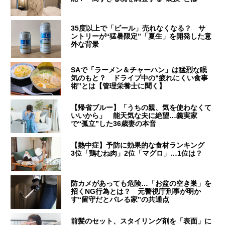
35度以上で「ビール」売れなくなる？ サ
ントリーが“猛暑限定”「夏生」を開発した意
外な背景
SAで「ラーメン＆チャーハン」は猛烈な眠
気のもと？ ドライブ中の“疲れにくい食事
術”とは【管理栄養士に聞く】
【帰省ブルー】「うちの親、気を使わなくて
いいから」 能天気な夫に絶望…義実家
で“孤立”した36歳妻の本音
【熱中症】予防に効果的な食材ランキング
3位「鶏むね肉」2位「マグロ」…1位は？
防カメがあっても危険…「お盆の空き巣」を
招くNG行為とは？ 元警視庁刑事が明か
す“留守だとバレる家”の共通点
前髪のセット、スタイリング剤を「表面」に