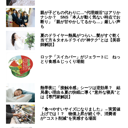
親が子どもの代わりに…“代理婚活”はアリか
ナシか？ SNS「本人が動く気ない時点でお
断り」「親が甘やかしてるから…」厳しい声
も
夏のドライヤー熱風がつらい…髪がすぐ乾く
当て方＆タオルドライの“神テク”とは【美容
師解説】
ロッテ「スイカバー」がジェラートに ねっ
とり食感＆じっくり堪能
熱帯夜に「接触冷感」シーツは逆効果？ 結
局暑い理由＆夏の快眠に導く“意外な寝具”と
は【専門家解説】
「食べやすいサイズになりました」→実質値
上げでは！？ 物価上昇が続く中、消費者
が“コスト削減”を実感する場面