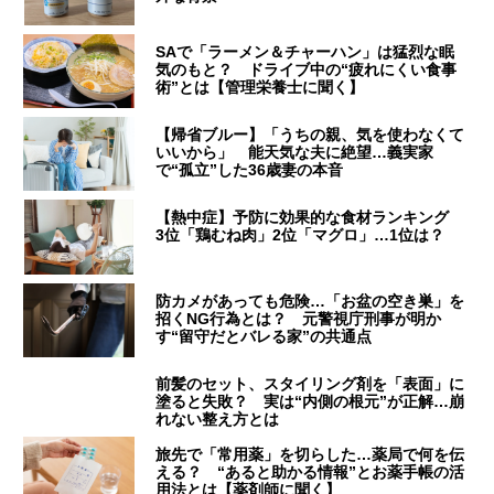
SAで「ラーメン＆チャーハン」は猛烈な眠
気のもと？ ドライブ中の“疲れにくい食事
術”とは【管理栄養士に聞く】
【帰省ブルー】「うちの親、気を使わなくて
いいから」 能天気な夫に絶望…義実家
で“孤立”した36歳妻の本音
【熱中症】予防に効果的な食材ランキング
3位「鶏むね肉」2位「マグロ」…1位は？
防カメがあっても危険…「お盆の空き巣」を
招くNG行為とは？ 元警視庁刑事が明か
す“留守だとバレる家”の共通点
前髪のセット、スタイリング剤を「表面」に
塗ると失敗？ 実は“内側の根元”が正解…崩
れない整え方とは
旅先で「常用薬」を切らした…薬局で何を伝
える？ “あると助かる情報”とお薬手帳の活
用法とは【薬剤師に聞く】