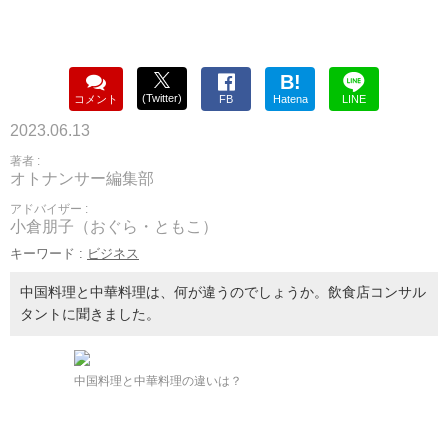
B!
(Twitter)
コメント
FB
Hatena
LINE
2023.06.13
著者 :
オトナンサー編集部
アドバイザー :
小倉朋子（おぐら・ともこ）
キーワード :
ビジネス
中国料理と中華料理は、何が違うのでしょうか。飲食店コンサル
タントに聞きました。
中国料理と中華料理の違いは？