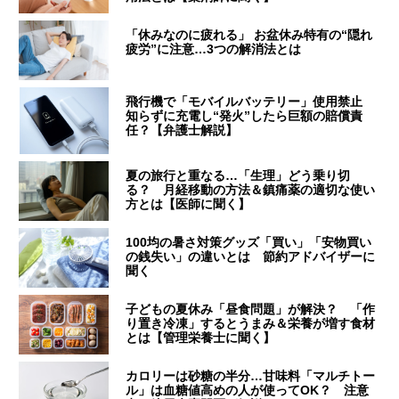
「休みなのに疲れる」 お盆休み特有の“隠れ
疲労”に注意…3つの解消法とは
飛行機で「モバイルバッテリー」使用禁止
知らずに充電し“発火”したら巨額の賠償責
任？【弁護士解説】
夏の旅行と重なる…「生理」どう乗り切
る？ 月経移動の方法＆鎮痛薬の適切な使い
方とは【医師に聞く】
100均の暑さ対策グッズ「買い」「安物買い
の銭失い」の違いとは 節約アドバイザーに
聞く
子どもの夏休み「昼食問題」が解決？ 「作
り置き冷凍」するとうまみ＆栄養が増す食材
とは【管理栄養士に聞く】
カロリーは砂糖の半分…甘味料「マルチトー
ル」は血糖値高めの人が使ってOK？ 注意