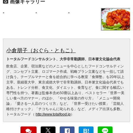
画像ギャラリー
小倉朋子（おぐら・ともこ）
トータルフードコンサルタント、大学非常勤講師、日本箸文化協会代表
飲食店、企業、宿泊業などのメニューを中心としたフードコンサルティン
グ、コンセプト立案、ロゴマーク作成、戦略プラン立案などを一括して請
け負う。テーブルマナーと食を総合的に学べる教室「食輝塾」を20年以上
主宰。亜細亜大学、東京成徳大学で非常勤講師。日本箸文化協会代表でも
ある。トレンド分析、食文化、ダイエット、食育など、食に関する幅広い
専門性を持つ。著書は監修本含め50冊以上あり、ベストセラー「世界一美
しい食べ方のマナー」のほか、「やせる味覚の作り方」「メニュー開発
論」「愛さる一人店のつくり方」など。「世界一受けたい授業」「芸能人
格付けチェック」「チコちゃんに叱られる」など、メディア出演も多数。
トータルフード（
http://www.totalfood.jp
）
B!