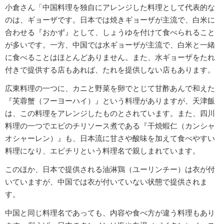
小倉さん「中国料理を独自にアレンジした料理として代表的な
のは、ギョーザです。日本では焼きギョーザが主流で、白米に
合わせる『おかず』として、しょうゆを付けて食べられること
が多いです。一方、中国では水ギョーザが主流で、白米と一緒
に食べることはほとんどありません。また、水ギョーザをたれ
付きで提供する店もあれば、たれを提供しない店もあります。
広東料理の一つに、カニと野菜を卵でとじて甘酢あんで和えた
『芙蓉蟹（フーヨーハイ）』という料理がありますが、天津飯
は、この料理をアレンジしたものとされています。また、四川
料理の一つでエビのチリソース煮である『干焼蝦仁（カンシャ
オシャーレン）』も、日本流に甘さや酸味を加えて食べやすい
料理になり、エビチリという料理名で親しまれています。
このほか、日本で提供される油淋鶏（ユーリンチー）は衣が付
いていますが、中国では衣が付いていない状態で提供されま
す。
中国と同じ料理名であっても、内容や食べ方が違う料理もあり