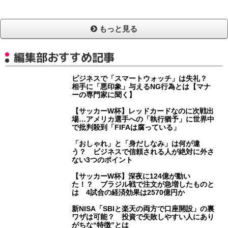
もっと見る
編集部おすすめ記事
ビジネスで「スマートウォッチ」は失礼？
相手に「悪印象」与えるNG行為とは【マナ
ーの専門家に聞く】
【サッカーW杯】レッドカードなのに次戦出
場…アメリカ選手への「執行猶予」に世界中
で批判殺到「FIFAは腐っている」
「おしゃれ」と「身だしなみ」は何が違
う？ ビジネスで信頼される人が絶対に外さ
ない3つのポイント
【サッカーW杯】深夜に124億が動い
た！？ ブラジル戦で注文が急増したものと
は 4試合の経済効果は2570億円か
新NISA「SBIと楽天の両方で口座開設」の裏
ワザは可能？ 投資で失敗しやすい人にあり
がちな“特徴”とは