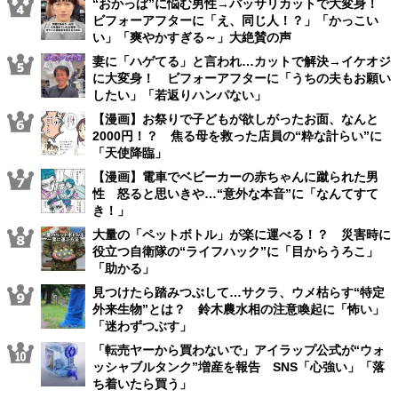
“おかっぱ”に悩む男性→バッサリカットで大変身！
ビフォーアフターに「え、同じ人！？」「かっこい
い」「爽やかすぎる～」大絶賛の声
妻に「ハゲてる」と言われ…カットで解決→イケオジ
に大変身！ ビフォーアフターに「うちの夫もお願い
したい」「若返りハンパない」
【漫画】お祭りで子どもが欲しがったお面、なんと
2000円！？ 焦る母を救った店員の“粋な計らい”に
「天使降臨」
【漫画】電車でベビーカーの赤ちゃんに蹴られた男
性 怒ると思いきや…“意外な本音”に「なんてすて
き！」
大量の「ペットボトル」が楽に運べる！？ 災害時に
役立つ自衛隊の“ライフハック”に「目からうろこ」
「助かる」
見つけたら踏みつぶして…サクラ、ウメ枯らす“特定
外来生物”とは？ 鈴木農水相の注意喚起に「怖い」
「迷わずつぶす」
「転売ヤーから買わないで」アイラップ公式が“ウォ
ッシャブルタンク”増産を報告 SNS「心強い」「落
ち着いたら買う」