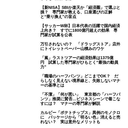
【新NISA】SBIか楽天か「経済圏」で選ぶと
損？ 専門家が教える、口座選びの正解
と“乗り換え”の盲点
【サッカーW杯】日本代表の活躍で国内経済
上向き？ すでに1800億円超えの効果 専
門家が試算を公表
万引されないの？ 「ドラッグストア」店外
にトイレットペーパー山積みのワケ
「嵐」ラストツアーの経済効果は1375億
円 試算した専門家がひもとく“最強の動員
力”
「職場のハーフパンツ」どこまでOK？ だ
らしなく見えない境界線と、失敗しないマナ
ーの基準とは
「不潔」「何が悪い」 東京都の「ハーフパ
ンツ」推奨に賛否…ビジネスシーンで着こな
すには？ マナーの専門家が解説
カルビー「ポテトチップス」異例のモノクロ
に パッケージから「明るい色」消えると売
れない？ 実は意外なメリットも