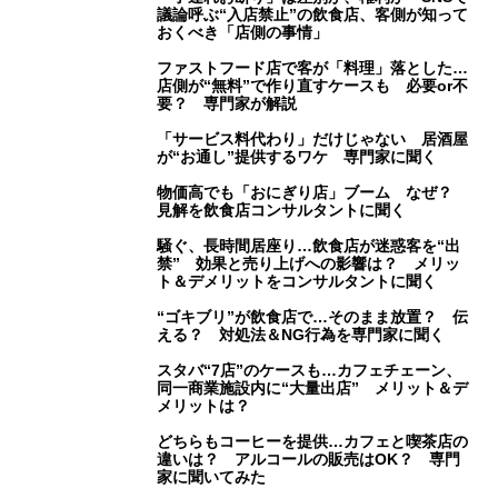
議論呼ぶ“入店禁止”の飲食店、客側が知って
おくべき「店側の事情」
ファストフード店で客が「料理」落とした…
店側が“無料”で作り直すケースも 必要or不
要？ 専門家が解説
「サービス料代わり」だけじゃない 居酒屋
が“お通し”提供するワケ 専門家に聞く
物価高でも「おにぎり店」ブーム なぜ？
見解を飲食店コンサルタントに聞く
騒ぐ、長時間居座り…飲食店が迷惑客を“出
禁” 効果と売り上げへの影響は？ メリッ
ト＆デメリットをコンサルタントに聞く
“ゴキブリ”が飲食店で…そのまま放置？ 伝
える？ 対処法＆NG行為を専門家に聞く
スタバ“7店”のケースも…カフェチェーン、
同一商業施設内に“大量出店” メリット＆デ
メリットは？
どちらもコーヒーを提供…カフェと喫茶店の
違いは？ アルコールの販売はOK？ 専門
家に聞いてみた