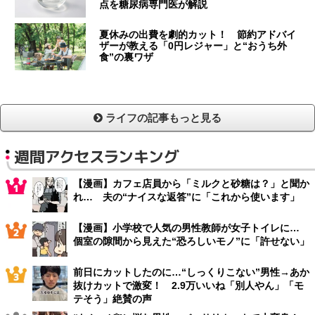
点を糖尿病専門医が解説
夏休みの出費を劇的カット！ 節約アドバイ
ザーが教える「0円レジャー」と“おうち外
食”の裏ワザ
ライフの記事もっと見る
週間アクセスランキング
【漫画】カフェ店員から「ミルクと砂糖は？」と聞か
れ… 夫の“ナイスな返答”に「これから使います」
【漫画】小学校で人気の男性教師が女子トイレに…
個室の隙間から見えた“恐ろしいモノ”に「許せない」
前日にカットしたのに…“しっくりこない”男性→あか
抜けカットで激変！ 2.9万いいね「別人やん」「モ
テそう」絶賛の声