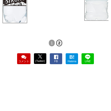
1
2
B!
(Twitter)
コメント
FB
Hatena
LINE