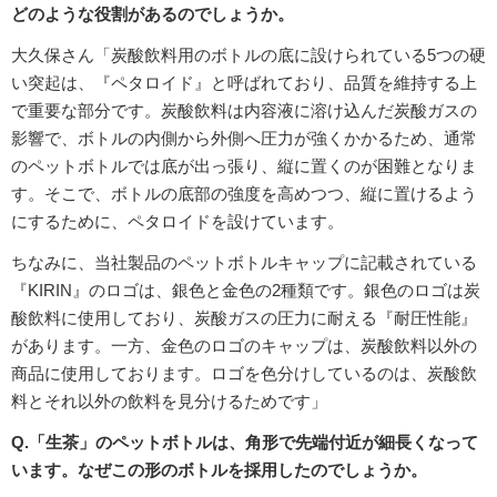
どのような役割があるのでしょうか。
大久保さん「炭酸飲料用のボトルの底に設けられている5つの硬
い突起は、『ペタロイド』と呼ばれており、品質を維持する上
で重要な部分です。炭酸飲料は内容液に溶け込んだ炭酸ガスの
影響で、ボトルの内側から外側へ圧力が強くかかるため、通常
のペットボトルでは底が出っ張り、縦に置くのが困難となりま
す。そこで、ボトルの底部の強度を高めつつ、縦に置けるよう
にするために、ペタロイドを設けています。
ちなみに、当社製品のペットボトルキャップに記載されている
『KIRIN』のロゴは、銀色と金色の2種類です。銀色のロゴは炭
酸飲料に使用しており、炭酸ガスの圧力に耐える『耐圧性能』
があります。一方、金色のロゴのキャップは、炭酸飲料以外の
商品に使用しております。ロゴを色分けしているのは、炭酸飲
料とそれ以外の飲料を見分けるためです」
Q.「生茶」のペットボトルは、角形で先端付近が細長くなって
います。なぜこの形のボトルを採用したのでしょうか。