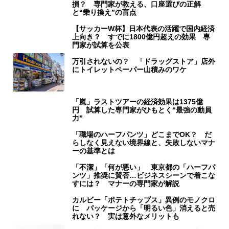
損？ 専門家が教える、口座選びの正解
と“乗り換え”の盲点
【サッカーW杯】日本代表の活躍で国内経済
上向き？ すでに1800億円超えの効果 専
門家が試算を公表
万引されないの？ 「ドラッグストア」店外
にトイレットペーパー山積みのワケ
「嵐」ラストツアーの経済効果は1375億
円 試算した専門家がひもとく“最強の動員
力”
「職場のハーフパンツ」どこまでOK？ だ
らしなく見えない境界線と、失敗しないマナ
ーの基準とは
「不潔」「何が悪い」 東京都の「ハーフパ
ンツ」推奨に賛否…ビジネスシーンで着こな
すには？ マナーの専門家が解説
カルビー「ポテトチップス」異例のモノクロ
に パッケージから「明るい色」消えると売
れない？ 実は意外なメリットも