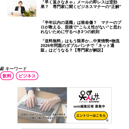
「早く返さなきゃ」メールの即レスは逆効
果？ 専門家に聞くビジネスマナーの“正解”
「半年以内の退職」は致命傷？ マナーのプ
ロが教える、面接で“こらえ性がない”と思わ
れないために守るべき3つの鉄則
「送料無料」はもう限界か…中東情勢×物流
2026年問題のダブルパンチで「ネット通
販」はどうなる？【専門家が解説】
キーワード
飲料
ビジネス