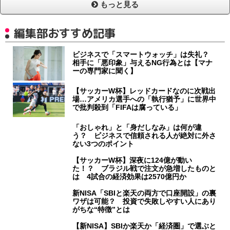
もっと見る
編集部おすすめ記事
ビジネスで「スマートウォッチ」は失礼？
相手に「悪印象」与えるNG行為とは【マナ
ーの専門家に聞く】
【サッカーW杯】レッドカードなのに次戦出
場…アメリカ選手への「執行猶予」に世界中
で批判殺到「FIFAは腐っている」
「おしゃれ」と「身だしなみ」は何が違
う？ ビジネスで信頼される人が絶対に外さ
ない3つのポイント
【サッカーW杯】深夜に124億が動い
た！？ ブラジル戦で注文が急増したものと
は 4試合の経済効果は2570億円か
新NISA「SBIと楽天の両方で口座開設」の裏
ワザは可能？ 投資で失敗しやすい人にあり
がちな“特徴”とは
【新NISA】SBIか楽天か「経済圏」で選ぶと