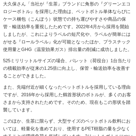
大久保さん「当社が『生茶』ブランドに角形の『グリーンエコ
ロジーボトル』を採用した理由は、ペットボトル単体ならびに
ケース梱包（こんぽう）状態での持ち運びやすさや商品の保
管・輸送効率を重視したためです。2022年4月から採用を開始
しましたが、これによりラベルの短尺化や、ラベルが簡単には
がせる『ロールラベル』化が可能となったほか、プラスチック
使用量とGHG（温室効果ガス）排出量の削減に成功しました。
525ミリリットルサイズの場合、パレット（荷役台）1台当たり
の積載効率が従来の1.25倍に向上し、保管・輸送効率を改善す
ることができました。
また、先端付近が細くなったペットボトルを採用している理由
ですが、2016年から採用した鶴首形状のボトルが、多くのお客
さまから支持されたためです。そのため、現在もこの形状を踏
襲しています。
このほか、生茶に限らず、大型サイズのペットボトル飲料にお
いては、軽量化を進めており、使用するPET樹脂の量を少なく