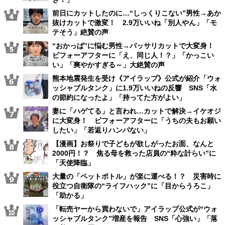
前日にカットしたのに…“しっくりこない”男性→あか
抜けカットで激変！ 2.9万いいね「別人やん」「モ
テそう」絶賛の声
“おかっぱ”に悩む男性→バッサリカットで大変身！
ビフォーアフターに「え、同じ人！？」「かっこい
い」「爽やかすぎる～」大絶賛の声
熊本地震発生を受け《アイラップ》公式が紹介「ウォ
ッシャブルタンク」に1.9万いいねの反響 SNS「水
の節約になったよ」「持ってた方がよい」
妻に「ハゲてる」と言われ…カットで解決→イケオジ
に大変身！ ビフォーアフターに「うちの夫もお願い
したい」「若返りハンパない」
【漫画】お祭りで子どもが欲しがったお面、なんと
2000円！？ 焦る母を救った店員の“粋な計らい”に
「天使降臨」
大量の「ペットボトル」が楽に運べる！？ 災害時に
役立つ自衛隊の“ライフハック”に「目からうろこ」
「助かる」
「転売ヤーから買わないで」アイラップ公式が“ウォ
ッシャブルタンク”増産を報告 SNS「心強い」「落