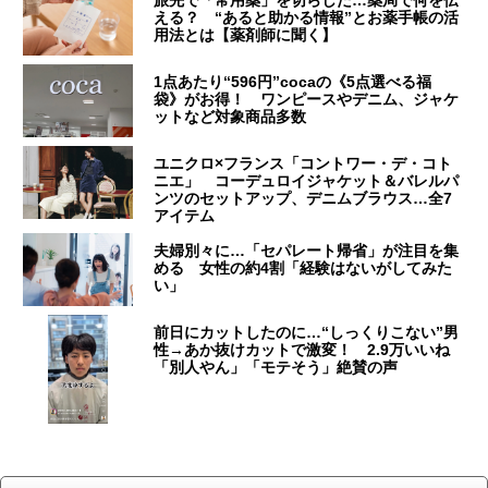
旅先で「常用薬」を切らした…薬局で何を伝
える？ “あると助かる情報”とお薬手帳の活
用法とは【薬剤師に聞く】
1点あたり“596円”cocaの《5点選べる福
袋》がお得！ ワンピースやデニム、ジャケ
ットなど対象商品多数
ユニクロ×フランス「コントワー・デ・コト
ニエ」 コーデュロイジャケット＆バレルパ
ンツのセットアップ、デニムブラウス…全7
アイテム
夫婦別々に…「セパレート帰省」が注目を集
める 女性の約4割「経験はないがしてみた
い」
前日にカットしたのに…“しっくりこない”男
性→あか抜けカットで激変！ 2.9万いいね
「別人やん」「モテそう」絶賛の声