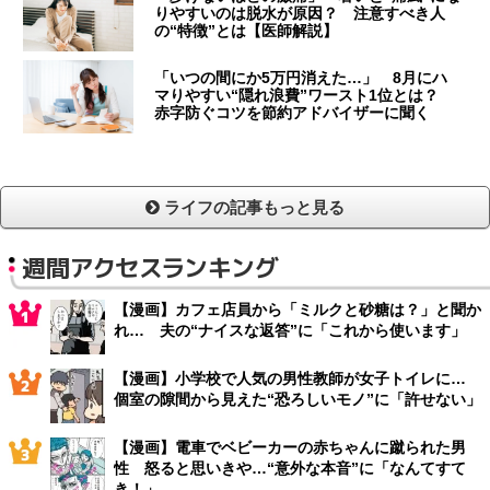
りやすいのは脱水が原因？ 注意すべき人
の“特徴”とは【医師解説】
「いつの間にか5万円消えた…」 8月にハ
マりやすい“隠れ浪費”ワースト1位とは？
赤字防ぐコツを節約アドバイザーに聞く
ライフの記事もっと見る
週間アクセスランキング
【漫画】カフェ店員から「ミルクと砂糖は？」と聞か
れ… 夫の“ナイスな返答”に「これから使います」
【漫画】小学校で人気の男性教師が女子トイレに…
個室の隙間から見えた“恐ろしいモノ”に「許せない」
【漫画】電車でベビーカーの赤ちゃんに蹴られた男
性 怒ると思いきや…“意外な本音”に「なんてすて
き！」