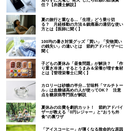
知らずに充電し“発火”したら巨額の賠償責
任？【弁護士解説】
夏の旅行と重なる…「生理」どう乗り切
る？ 月経移動の方法＆鎮痛薬の適切な使い
方とは【医師に聞く】
100均の暑さ対策グッズ「買い」「安物買い
の銭失い」の違いとは 節約アドバイザーに
聞く
子どもの夏休み「昼食問題」が解決？ 「作
り置き冷凍」するとうまみ＆栄養が増す食材
とは【管理栄養士に聞く】
カロリーは砂糖の半分…甘味料「マルチトー
ル」は血糖値高めの人が使ってOK？ 注意
点を糖尿病専門医が解説
夏休みの出費を劇的カット！ 節約アドバイ
ザーが教える「0円レジャー」と“おうち外
食”の裏ワザ
「アイスコーヒー」が薄くなる致命的な原因