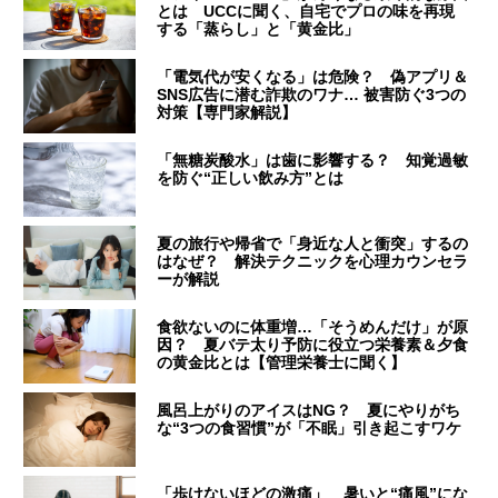
とは UCCに聞く、自宅でプロの味を再現
する「蒸らし」と「黄金比」
「電気代が安くなる」は危険？ 偽アプリ＆
SNS広告に潜む詐欺のワナ… 被害防ぐ3つの
対策【専門家解説】
「無糖炭酸水」は歯に影響する？ 知覚過敏
を防ぐ“正しい飲み方”とは
夏の旅行や帰省で「身近な人と衝突」するの
はなぜ？ 解決テクニックを心理カウンセラ
ーが解説
食欲ないのに体重増…「そうめんだけ」が原
因？ 夏バテ太り予防に役立つ栄養素＆夕食
の黄金比とは【管理栄養士に聞く】
風呂上がりのアイスはNG？ 夏にやりがち
な“3つの食習慣”が「不眠」引き起こすワケ
「歩けないほどの激痛」 暑いと“痛風”にな