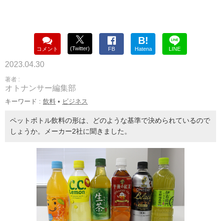
B!
(Twitter)
コメント
FB
Hatena
LINE
2023.04.30
著者 :
オトナンサー編集部
キーワード :
飲料
•
ビジネス
ペットボトル飲料の形は、どのような基準で決められているので
しょうか。メーカー2社に聞きました。