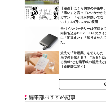
【漫画】ほくろ切除の手術中
「痛い」と言っていいか分か
ガマン 「それ麻酔効いてな
い！」1.4万いいねの反響
モバイルバッテリーは何個ま
内持ち込みOK？ JALのクイ
に「間違えた」「知りません
た」
旅先で「常用薬」を切らした
局で何を伝える？ “あると助
る情報”とお薬手帳の活用法と
【薬剤師に聞く】
編集部おすすめ記事