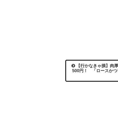
【行かなきゃ損】肉厚
500円！ 「ロースか