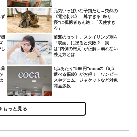
、
元気いっぱいな子猫たち→突然の
らず
《電池切れ》 尊すぎる“座り
寝”に視聴者もん絶！「天使すぎ
る」
で機
前髪のセット、スタイリング剤を
ズ
「表面」に塗ると失敗？ 実
でし
は“内側の根元”が正解…崩れない
整え方とは
…薬
1点あたり“596円”cocaの《5点
か
選べる福袋》がお得！ ワンピー
は
スやデニム、ジャケットなど対象
商品多数
もっと見る