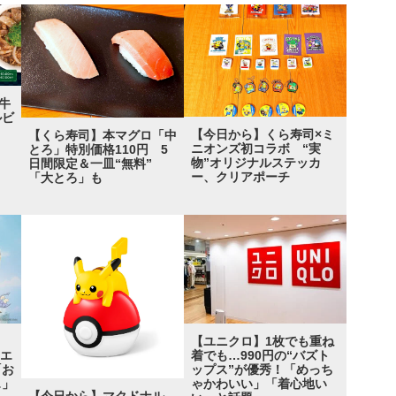
牛
ルビ
【今日から】くら寿司×ミ
【くら寿司】本マグロ「中
ニオンズ初コラボ “実
とろ」特別価格110円 5
物”オリジナルステッカ
日間限定＆一皿“無料”
ー、クリアポーチ
「大とろ」も
ト
【ユニクロ】1枚でも重ね
クエ
着でも…990円の“バズト
「お
ップス”が優秀！「めっち
…」
ゃかわいい」「着心地い
【今日から】マクドナル