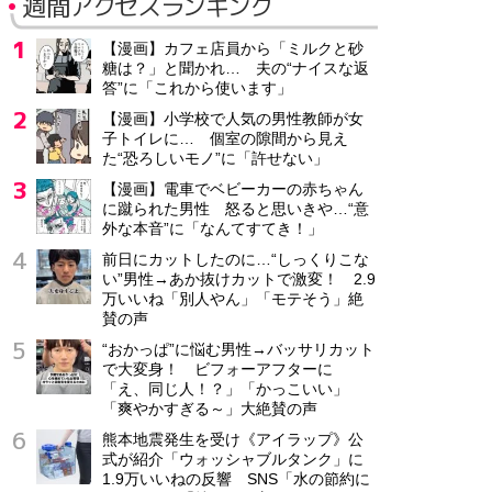
週間アクセスランキング
【漫画】カフェ店員から「ミルクと砂
糖は？」と聞かれ… 夫の“ナイスな返
答”に「これから使います」
【漫画】小学校で人気の男性教師が女
子トイレに… 個室の隙間から見え
た“恐ろしいモノ”に「許せない」
【漫画】電車でベビーカーの赤ちゃん
に蹴られた男性 怒ると思いきや…“意
外な本音”に「なんてすてき！」
前日にカットしたのに…“しっくりこな
い”男性→あか抜けカットで激変！ 2.9
万いいね「別人やん」「モテそう」絶
賛の声
“おかっぱ”に悩む男性→バッサリカット
で大変身！ ビフォーアフターに
「え、同じ人！？」「かっこいい」
「爽やかすぎる～」大絶賛の声
熊本地震発生を受け《アイラップ》公
式が紹介「ウォッシャブルタンク」に
1.9万いいねの反響 SNS「水の節約に