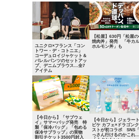
【松屋】630円「松屋の
焼肉丼」発売 「牛カ
ユニクロ×フランス「コン
ホルモン丼」も
トワー・デ・コトニエ」
コーデュロイジャケット＆
バレルパンツのセットアッ
プ、デニムブラウス…全7
アイテム
【今日から】「サブウェ
【今日から】ジェラー
イ」サマーバッグ発売 特
ピケ カフェ×ドラゴン
製「保冷バッグ」「包める
ストが初コラボ SNS
保冷サブラップ」の実物
っさん行けるのかこれ
割引チケット3500円封入