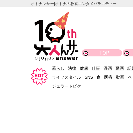
オトナンサー|オトナの教養エンタメバラエティー
TOP
暮らし
法律
健康
仕事
漫画
動画
話
ライフスタイル
SNS
食
医療
動画
ペ
ジェラートピケ