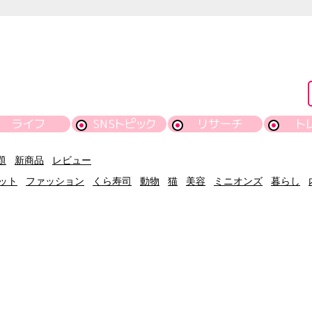
ライフ
SNSトピック
リサーチ
ト
題
新商品
レビュー
ット
ファッション
くら寿司
動物
猫
美容
ミニオンズ
暮らし