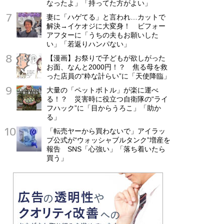
なったよ」「持ってた方がよい」
妻に「ハゲてる」と言われ…カットで
解決→イケオジに大変身！ ビフォー
アフターに「うちの夫もお願いした
い」「若返りハンパない」
【漫画】お祭りで子どもが欲しがった
お面、なんと2000円！？ 焦る母を救
った店員の“粋な計らい”に「天使降臨」
大量の「ペットボトル」が楽に運べ
る！？ 災害時に役立つ自衛隊の“ライ
フハック”に「目からうろこ」「助か
る」
「転売ヤーから買わないで」アイラッ
プ公式が“ウォッシャブルタンク”増産を
報告 SNS「心強い」「落ち着いたら
買う」