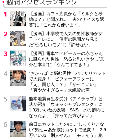
週間アクセスランキング
【漫画】カフェ店員から「ミルクと砂
糖は？」と聞かれ… 夫の“ナイスな返
答”に「これから使います」
【漫画】小学校で人気の男性教師が女
子トイレに… 個室の隙間から見え
た“恐ろしいモノ”に「許せない」
【漫画】電車でベビーカーの赤ちゃん
に蹴られた男性 怒ると思いきや…“意
外な本音”に「なんてすてき！」
“おかっぱ”に悩む男性→バッサリカット
で大変身！ ビフォーアフターに
「え、同じ人！？」「かっこいい」
「爽やかすぎる～」大絶賛の声
熊本地震発生を受け《アイラップ》公
式が紹介「ウォッシャブルタンク」に
1.9万いいねの反響 SNS「水の節約に
なったよ」「持ってた方がよい」
前日にカットしたのに…“しっくりこな
い”男性→あか抜けカットで激変！ 2.9
万いいね「別人やん」「モテそう」絶