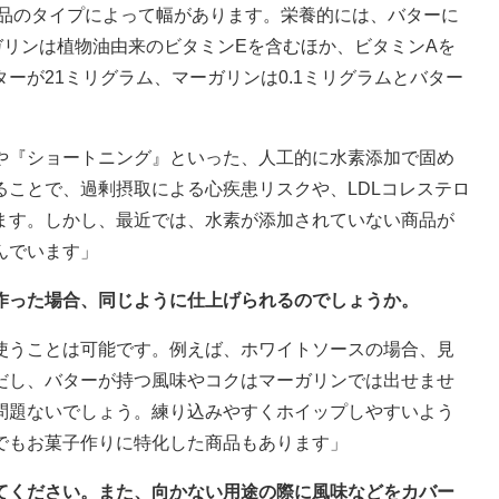
商品のタイプによって幅があります。栄養的には、バターに
ガリンは植物油由来のビタミンEを含むほか、ビタミンAを
ーが21ミリグラム、マーガリンは0.1ミリグラムとバター
や『ショートニング』といった、人工的に水素添加で固め
ことで、過剰摂取による心疾患リスクや、LDLコレステロ
ます。しかし、最近では、水素が添加されていない商品が
んでいます」
を作った場合、同じように仕上げられるのでしょうか。
使うことは可能です。例えば、ホワイトソースの場合、見
だし、バターが持つ風味やコクはマーガリンでは出せませ
問題ないでしょう。練り込みやすくホイップしやすいよう
でもお菓子作りに特化した商品もあります」
えてください。また、向かない用途の際に風味などをカバー