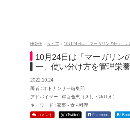
HOME
ライフ
10月24日は「マーガリンの日」
10月24日は「マーガリ
ー、使い分け方を管理栄
2022.10.24
著者 :
オトナンサー編集部
アドバイザー :
岸百合恵（きし・ゆりえ）
キーワード :
家事
•
食
•
料理
コメント
(Twitter)
Facebook
B!
Boo