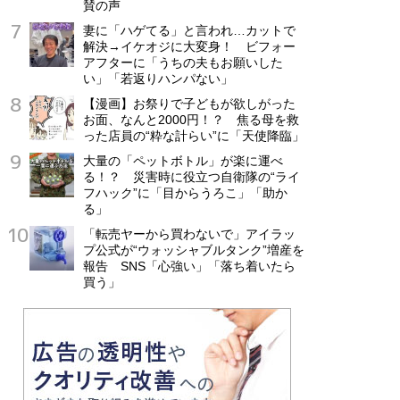
賛の声
妻に「ハゲてる」と言われ…カットで
解決→イケオジに大変身！ ビフォー
アフターに「うちの夫もお願いした
い」「若返りハンパない」
【漫画】お祭りで子どもが欲しがった
お面、なんと2000円！？ 焦る母を救
った店員の“粋な計らい”に「天使降臨」
大量の「ペットボトル」が楽に運べ
る！？ 災害時に役立つ自衛隊の“ライ
フハック”に「目からうろこ」「助か
る」
「転売ヤーから買わないで」アイラッ
プ公式が“ウォッシャブルタンク”増産を
報告 SNS「心強い」「落ち着いたら
買う」