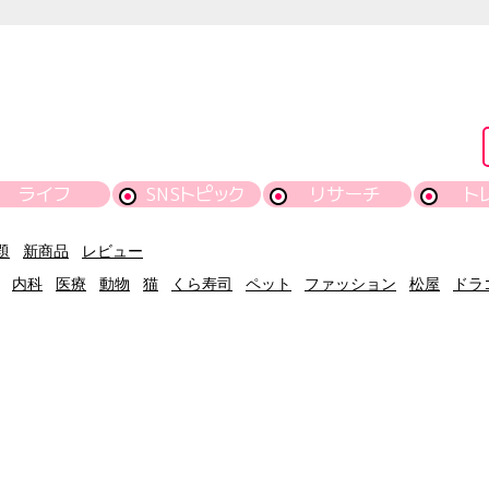
ライフ
SNSトピック
リサーチ
ト
題
新商品
レビュー
内科
医療
動物
猫
くら寿司
ペット
ファッション
松屋
ドラ