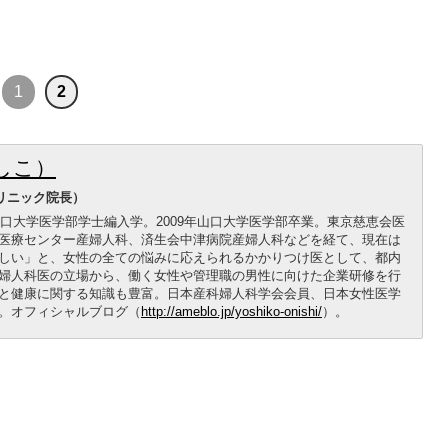
1
2
しこ）
リニック院長）
山口大学医学部学士編入学。2009年山口大学医学部卒業。東京慈恵会医
医療センター産婦人科、済生会中津病院産婦人科などを経て、現在は
しい」と、女性の全ての悩みに応えられるかかりつけ医として、都内
婦人科医の立場から、働く女性や管理職の男性に向けた企業研修を行
と健康に関する知識も豊富。日本産科婦人科学会会員、日本女性医学
。オフィシャルブログ（
http://ameblo.jp/yoshiko-onishi/
）。