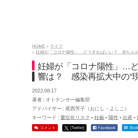
HOME
ライフ
妊婦が「コロナ陽性」…どうすればいい？ 赤ちゃん
妊婦が「コロナ陽性」…
響は？ 感染再拡大中の“
2022.08.17
著者 :
オトナンサー編集部
アドバイザー :
尾西芳子（おにし・よしこ）
キーワード :
重症化リスク
•
妊娠
•
陽性
•
出産
•
コメント
(Twitter)
Facebook
B!
Boo