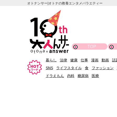
オトナンサー|オトナの教養エンタメバラエティー
TOP
暮らし
法律
健康
仕事
漫画
動画
話
SNS
ライフスタイル
食
ファッション
ドラえもん
内科
糖尿病
医療