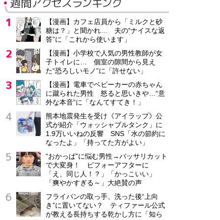
週間アクセスランキング
【漫画】カフェ店員から「ミルクと砂
糖は？」と聞かれ… 夫の“ナイスな返
答”に「これから使います」
【漫画】小学校で人気の男性教師が女
子トイレに… 個室の隙間から見え
た“恐ろしいモノ”に「許せない」
【漫画】電車でベビーカーの赤ちゃん
に蹴られた男性 怒ると思いきや…“意
外な本音”に「なんてすてき！」
熊本地震発生を受け《アイラップ》公
式が紹介「ウォッシャブルタンク」に
1.9万いいねの反響 SNS「水の節約に
なったよ」「持ってた方がよい」
“おかっぱ”に悩む男性→バッサリカット
で大変身！ ビフォーアフターに
「え、同じ人！？」「かっこいい」
「爽やかすぎる～」大絶賛の声
フライパンの取っ手、洗った後“上向
き”に置いてない？ ティファール公式
が教える長持ちする乾かし方に「知ら