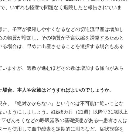
例で、いずれも軽症で問題なく退院したと報告されていま
様に、子宮が収縮しやすくなるなどの切迫流早産は増加し
めの物質が増加し、その物質が子宮収縮を誘発するためと
いる場合は、早めに出産させることを選択する場合もある
ていますが、週数が進むほどその数は増加する傾向がみら
った場合、本人や家族はどうすればよいのでしょうか。
現在、『絶対かからない』というのは不可能に近いことな
いようにしましょう。妊娠6カ月（21週）以降▽31歳以上
0以上▽ぜんそくなどの呼吸器系の基礎疾患がある―患者さんは
ターを使用して血中酸素を定期的に測るなど、症状観察を