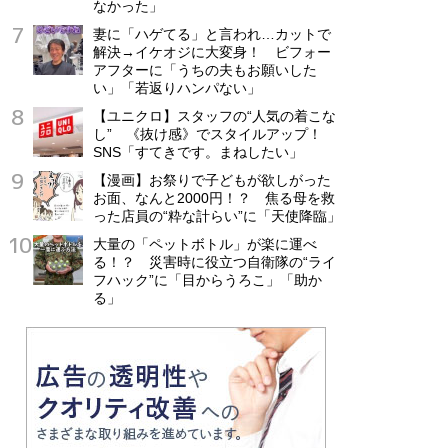
なかった」
妻に「ハゲてる」と言われ…カットで
解決→イケオジに大変身！ ビフォー
アフターに「うちの夫もお願いした
い」「若返りハンパない」
【ユニクロ】スタッフの“人気の着こな
し” 《抜け感》でスタイルアップ！
SNS「すてきです。まねしたい」
【漫画】お祭りで子どもが欲しがった
お面、なんと2000円！？ 焦る母を救
った店員の“粋な計らい”に「天使降臨」
大量の「ペットボトル」が楽に運べ
る！？ 災害時に役立つ自衛隊の“ライ
フハック”に「目からうろこ」「助か
る」