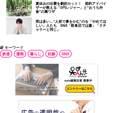
夏休みの出費を劇的カット！ 節約アドバイ
ザーが教える「0円レジャー」と“おうち外
食”の裏ワザ
実は多い…“人前で鼻をかむ”のを「やめてほ
しい」人たち SNS「飲食店では嫌」「クチ
ャラーと同じ」
キーワード
鉄道
漫画
暮らし
妊娠
SNS