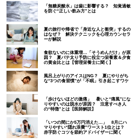
「無糖炭酸水」は歯に影響する？ 知覚過敏
を防ぐ“正しい飲み方”とは
夏の旅行や帰省で「身近な人と衝突」するの
はなぜ？ 解決テクニックを心理カウンセラ
ーが解説
食欲ないのに体重増…「そうめんだけ」が原
因？ 夏バテ太り予防に役立つ栄養素＆夕食
の黄金比とは【管理栄養士に聞く】
風呂上がりのアイスはNG？ 夏にやりがち
な“3つの食習慣”が「不眠」引き起こすワケ
「歩けないほどの激痛」 暑いと“痛風”にな
りやすいのは脱水が原因？ 注意すべき人
の“特徴”とは【医師解説】
「いつの間にか5万円消えた…」 8月にハ
マりやすい“隠れ浪費”ワースト1位とは？
赤字防ぐコツを節約アドバイザーに聞く