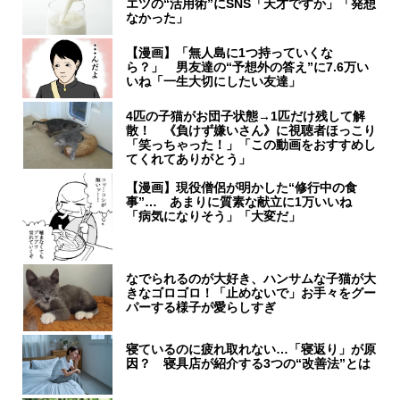
エツの“活用術”にSNS「天才ですか」「発想
なかった」
【漫画】「無人島に1つ持っていくな
ら？」 男友達の“予想外の答え”に7.6万い
いね「一生大切にしたい友達」
4匹の子猫がお団子状態→1匹だけ残して解
散！ 《負けず嫌いさん》に視聴者ほっこり
「笑っちゃった！」「この動画をおすすめし
てくれてありがとう」
【漫画】現役僧侶が明かした“修行中の食
事”… あまりに質素な献立に1万いいね
「病気になりそう」「大変だ」
なでられるのが大好き、ハンサムな子猫が大
きなゴロゴロ！「止めないで」お手々をグー
パーする様子が愛らしすぎ
寝ているのに疲れ取れない…「寝返り」が原
因？ 寝具店が紹介する3つの“改善法”とは