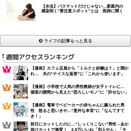
【水虫】バスマットだけじゃない…家庭内の
感染招く“要注意スポット”とは 医師に聞く
ライフの記事もっと見る
週間アクセスランキング
【漫画】カフェ店員から「ミルクと砂糖は？」と聞か
れ… 夫の“ナイスな返答”に「これから使います」
【漫画】小学校で人気の男性教師が女子トイレに…
個室の隙間から見えた“恐ろしいモノ”に「許せない」
【漫画】電車でベビーカーの赤ちゃんに蹴られた男
性 怒ると思いきや…“意外な本音”に「なんてすて
き！」
前日にカットしたのに…“しっくりこない”男性→あか
抜けカットで激変！ 2.9万いいね「別人やん」「モ