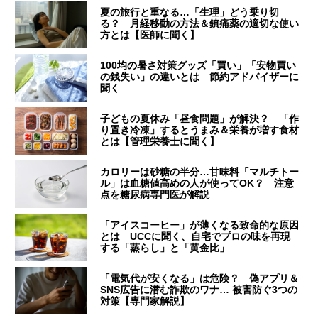
夏の旅行と重なる…「生理」どう乗り切
る？ 月経移動の方法＆鎮痛薬の適切な使い
方とは【医師に聞く】
100均の暑さ対策グッズ「買い」「安物買い
の銭失い」の違いとは 節約アドバイザーに
聞く
子どもの夏休み「昼食問題」が解決？ 「作
り置き冷凍」するとうまみ＆栄養が増す食材
とは【管理栄養士に聞く】
カロリーは砂糖の半分…甘味料「マルチトー
ル」は血糖値高めの人が使ってOK？ 注意
点を糖尿病専門医が解説
「アイスコーヒー」が薄くなる致命的な原因
とは UCCに聞く、自宅でプロの味を再現
する「蒸らし」と「黄金比」
「電気代が安くなる」は危険？ 偽アプリ＆
SNS広告に潜む詐欺のワナ… 被害防ぐ3つの
対策【専門家解説】