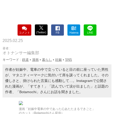
B!
(Twitter)
コメント
FB
Hatena
LINE
2025.02.25
著者 :
オトナンサー編集部
キーワード :
鉄道
•
漫画
•
暮らし
•
妊娠
•
SNS
作者が妊娠中、電車の中で立っていると目の前に座っていた男性
が、マタニティーマークに気付いて席を譲ってくれました。その
優しさと、掛けられた言葉にも感動して…。Instagramで公開さ
れた漫画が、「すてき！」「読んでいて涙が出ました」と話題の
作者、「Botamochi」さんにお話を聞きました。
漫画「妊娠中電車の中であった心あたたまるできごと」
のカット（Botamochiさん提供）