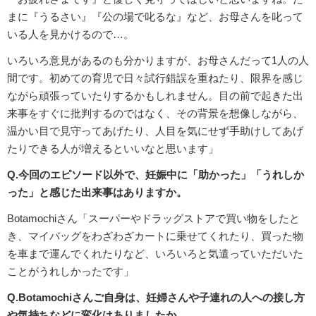
まに『うるさい』『公の場で叱るな』など、お母さんを叱って
いる人を見かけるので…。
いろいろ意見があるのも分かりますが、お母さんだって1人の人
間です。初めての育児で日々試行錯誤を重ねたり、限界を感じ
ながら頑張っていたりするかもしれません。目の前で起きた出
来事をすぐに批判するのではなく、その背景を想像しながら、
温かい目で見守ってあげたり、人目を気にせず手助けしてあげ
たりできる人が増えるといいなと思います」
Q.今回のエピソード以外で、妊娠中に「助かった」「うれしか
った」と感じた出来事はありますか。
Botamochiさん「スーパーやドラッグストアで買い物をしたと
き、マイバッグをわざわざカートに乗せてくれたり、買った物
を車まで運んでくれたりなど、いろいろと気遣っていただいた
ことがうれしかったです」
Q.Botamochiさんご自身は、妊婦さんや子連れの人への接し方
や気持ちなどに変化はありましたか。