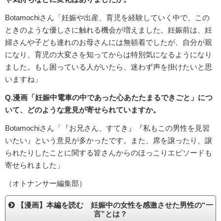
Botamochiさん「妊娠や出産、育児を経験していく中で、この
ときのような優しさに触れる機会が増えました。妊娠前は、妊
婦さんや子ども連れのお母さんには無頓着でしたが、自分が親
になり、育児の大変さを知ってからは特別気になるようになり
ました。もし困っている人がいたら、迷わず声を掛けたいと思
いますね」
Q.漫画「妊娠中電車の中であった心あたたまるできごと」につ
いて、どのような意見が寄せられていますか。
Botamochiさん「『お兄さん、すてき』『私もこの男性を見習
いたい』という意見が多かったです。また、席を譲ったり、譲
られたりしたことに関する皆さんからのほっこりエピソードも
寄せられました」
（オトナンサー編集部）
【漫画】本編を読む 妊娠中の女性を感激させた男性の“一
言”とは？