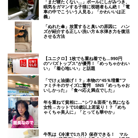
「まだ寝たくない…」ポールにしがみつき、
眠気をガマンする子猫に視聴者もん絶！「電
車の中でこういう人見る」「かわいいは正
義」
「ぬれた傘」放置すると臭いの原因に ハン
ズが紹介する正しい洗い方＆水弾き力を復活
させる方法
【ユニクロ】1枚でも重ね着でも…990円
の“バズトップス”が優秀！「めっちゃかわい
い」「着心地いい」と話題
「でけぇ油揚げ！？」本物の“45％増量”フ
ァミチキのサイズに驚愕 SNS「めっちゃお
いしかった」「食べ応え満点でした」
年を重ねて貧相に…“シワ＆面長”も気になる
女性→カットで10歳以上若返り！？「めち
ゃくちゃ美人に」「とっても華やか」
牛乳は《冷凍で1カ月》保存できる！ マル