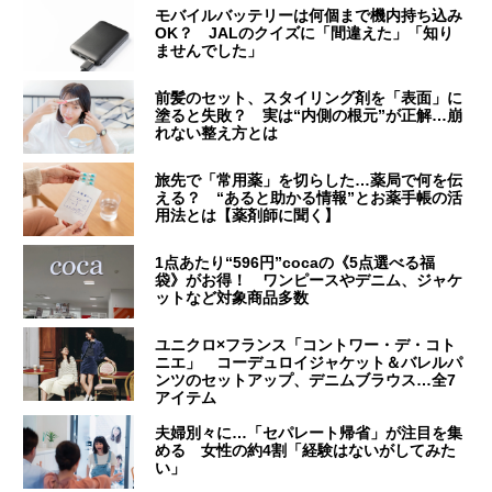
モバイルバッテリーは何個まで機内持ち込み
OK？ JALのクイズに「間違えた」「知り
ませんでした」
前髪のセット、スタイリング剤を「表面」に
塗ると失敗？ 実は“内側の根元”が正解…崩
れない整え方とは
旅先で「常用薬」を切らした…薬局で何を伝
える？ “あると助かる情報”とお薬手帳の活
用法とは【薬剤師に聞く】
1点あたり“596円”cocaの《5点選べる福
袋》がお得！ ワンピースやデニム、ジャケ
ットなど対象商品多数
ユニクロ×フランス「コントワー・デ・コト
ニエ」 コーデュロイジャケット＆バレルパ
ンツのセットアップ、デニムブラウス…全7
アイテム
夫婦別々に…「セパレート帰省」が注目を集
める 女性の約4割「経験はないがしてみた
い」