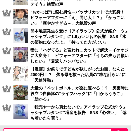
テそう」絶賛の声
“おかっぱ”に悩む男性→バッサリカットで大変身！
ビフォーアフターに「え、同じ人！？」「かっこい
い」「爽やかすぎる～」大絶賛の声
熊本地震発生を受け《アイラップ》公式が紹介「ウォ
ッシャブルタンク」に1.9万いいねの反響 SNS「水
の節約になったよ」「持ってた方がよい」
妻に「ハゲてる」と言われ…カットで解決→イケオジ
に大変身！ ビフォーアフターに「うちの夫もお願い
したい」「若返りハンパない」
【漫画】お祭りで子どもが欲しがったお面、なんと
2000円！？ 焦る母を救った店員の“粋な計らい”に
「天使降臨」
大量の「ペットボトル」が楽に運べる！？ 災害時に
役立つ自衛隊の“ライフハック”に「目からうろこ」
「助かる」
「転売ヤーから買わないで」アイラップ公式が“ウォ
ッシャブルタンク”増産を報告 SNS「心強い」「落
ち着いたら買う」