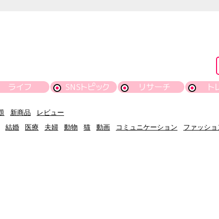
ライフ
SNSトピック
リサーチ
ト
題
新商品
レビュー
結婚
医療
夫婦
動物
猫
動画
コミュニケーション
ファッショ