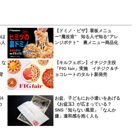
シ？
【ドミノ・ピザ】看板メニュ
のは
ー“魔改造” 知る人ぞ知る“アレ
る人
ンジポテト” 裏メニュー商品化
くな
【キルフェボン】イチジク主役
「FIG fair」実施 イチジク＆チ
背
ョコレートのタルト新発売
4
お盆、子どもにお小遣いをあげる
カ
《お盆玉》が広まっている？
SNS「知らない風習」「なんか
嫌」違和感を抱く人も