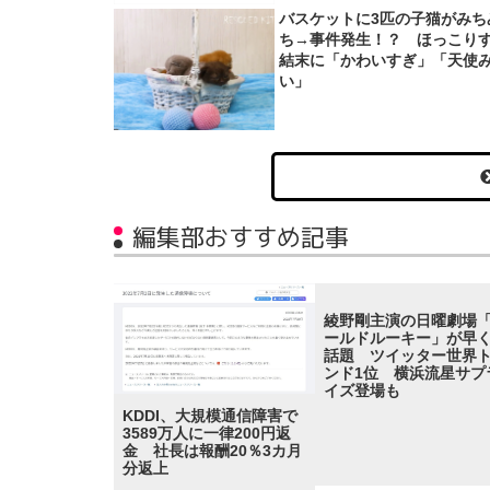
バスケットに3匹の子猫がみち
ち→事件発生！？ ほっこり
結末に「かわいすぎ」「天使
い」
編集部おすすめ記事
綾野剛主演の日曜劇場
ールドルーキー」が早
話題 ツイッター世界
ンド1位 横浜流星サプ
イズ登場も
KDDI、大規模通信障害で
3589万人に一律200円返
金 社長は報酬20％3カ月
分返上