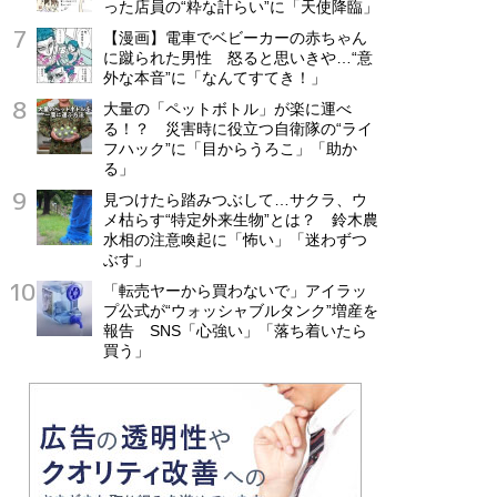
った店員の“粋な計らい”に「天使降臨」
【漫画】電車でベビーカーの赤ちゃん
に蹴られた男性 怒ると思いきや…“意
外な本音”に「なんてすてき！」
大量の「ペットボトル」が楽に運べ
る！？ 災害時に役立つ自衛隊の“ライ
フハック”に「目からうろこ」「助か
る」
見つけたら踏みつぶして…サクラ、ウ
メ枯らす“特定外来生物”とは？ 鈴木農
水相の注意喚起に「怖い」「迷わずつ
ぶす」
「転売ヤーから買わないで」アイラッ
プ公式が“ウォッシャブルタンク”増産を
報告 SNS「心強い」「落ち着いたら
買う」