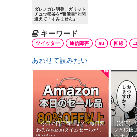
ダレノガレ明美、ガリット
チュウ熊谷を“警備員”と間
違えて「すみません」
キーワード
ツイッター
通信障害
au
回線
あわせて読みたい
「今日の目玉商品は？」毎日変
【漫画】
わるAmazonタイムセールが見
クと砂糖は
逃せない
の“ナイスな