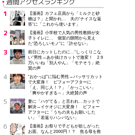
週間アクセスランキング
【漫画】カフェ店員から「ミルクと砂
糖は？」と聞かれ… 夫の“ナイスな返
答”に「これから使います」
【漫画】小学校で人気の男性教師が女
子トイレに… 個室の隙間から見え
た“恐ろしいモノ”に「許せない」
前日にカットしたのに…“しっくりこな
い”男性→あか抜けカットで激変！ 2.9
万いいね「別人やん」「モテそう」絶
賛の声
“おかっぱ”に悩む男性→バッサリカット
で大変身！ ビフォーアフターに
「え、同じ人！？」「かっこいい」
「爽やかすぎる～」大絶賛の声
妻に「ハゲてる」と言われ…カットで
解決→イケオジに大変身！ ビフォー
アフターに「うちの夫もお願いした
い」「若返りハンパない」
【漫画】お祭りで子どもが欲しがった
お面、なんと2000円！？ 焦る母を救