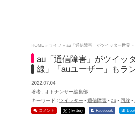
HOME
ライフ
au「通信障害」がツイッター世界ト
au「通信障害」がツイッ
線」「auユーザー」もラ
2022.07.04
著者 :
オトナンサー編集部
キーワード :
ツイッター
•
通信障害
•
au
•
回線
•
コメント
(Twitter)
Facebook
B!
Boo