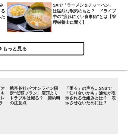
み
SAで「ラーメン＆チャーハン」
する
は猛烈な眠気のもと？ ドライブ
みた
中の“疲れにくい食事術”とは【管
理栄養士に聞く】
もっと見る
「オ
携帯各社が“オンライン限
「困る」の声も…SNSで
くも
定”低額プラン、店頭より
「知り合いかも」通知が表
トレ
トラブルは減る？ 契約時
示される仕組みとは？ 表
ラ
の注意点
示させないためには？