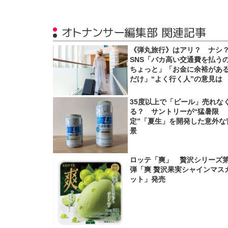
オトナンサー編集部 関連記事
《弾丸旅行》はアリ？ ナ
SNS「バカ高い交通費を払う
ちょっと」「お金に余裕があ
だけ」“よく行く人”の意見は
35度以上で「ビール」売れな
る？ サントリーが“猛暑限
定”「夏生」を開発した意外な
景
ロッテ「爽」 贅沢シリーズ第
弾「爽 贅沢果実シャインマス
ット」発売