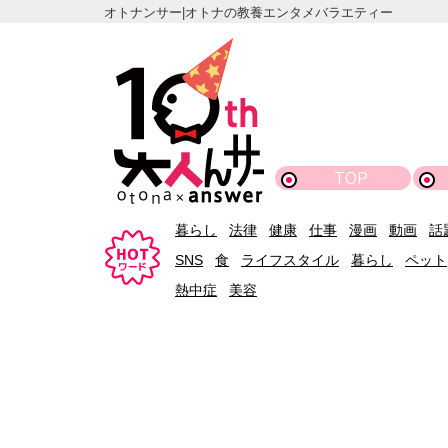
オトナンサー|オトナの教養エンタメバラエティー
TOP
暮らし
法律
健康
仕事
漫画
動画
話
SNS
食
ライフスタイル
暮らし
ペット
熱中症
美容