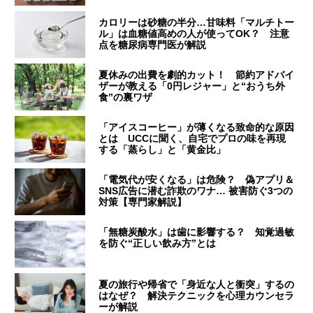
カロリーは砂糖の半分…甘味料「マルチトー
ル」は血糖値高めの人が使ってOK？ 注意
点を糖尿病専門医が解説
夏休みの出費を劇的カット！ 節約アドバイ
ザーが教える「0円レジャー」と“おうち外
食”の裏ワザ
「アイスコーヒー」が薄くなる致命的な原因
とは UCCに聞く、自宅でプロの味を再現
する「蒸らし」と「黄金比」
「電気代が安くなる」は危険？ 偽アプリ＆
SNS広告に潜む詐欺のワナ… 被害防ぐ3つの
対策【専門家解説】
「無糖炭酸水」は歯に影響する？ 知覚過敏
を防ぐ“正しい飲み方”とは
夏の旅行や帰省で「身近な人と衝突」するの
はなぜ？ 解決テクニックを心理カウンセラ
ーが解説