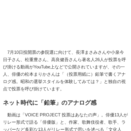
7月10日投開票の参院選に向けて、長澤まさみさんや小泉今
日子さん、松重豊さん、高良健吾さんら著名人26人が投票を呼
び掛ける動画がYouTube上などで公開されていますが、その一
人、俳優の松本まりかさんは「（投票用紙に）鉛筆で書くアナ
ログ感。昭和の選挙スタイルを体験してみては？」と独自の視
点で投票を呼び掛けています。
ネット時代に「鉛筆」のアナログ感
動画は「VOICE PROJECT 投票はあなたの声」。俳優13人が
リレー形式で語る「俳優版」と、作家、歌舞伎役者、歌手、ラ
ッパーなど多彩な13人がリレー形式で思いを述べる「文化人