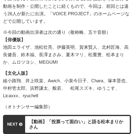
動画を制作・公開したことに続くもので、今回は、前回とは違
う26人が新たに出演。「VOICE PROJECT」のホームページな
どで公開しています。
※今回の動画出演者は次の通り（敬称略、五十音順）
【俳優版】
池田エライザ、池松壮亮、伊藤英明、賀来賢人、北村匠海、高
良健吾、鈴木福、長澤まさみ、夏木マリ、松重豊、松本まり
か、ムロツヨシ、MEGUMI
【文化人版】
綾小路翔、井上咲楽、Awich、小泉今日子、Chara、塚本晋也、
中村壱太郎、浜野謙太、般若、 松尾スズキ、ゆうこす、
Licaxxx、ryuchell
（オトナンサー編集部）
【動画】「投票って面白い」と語る松本まりか
NEXT
さん