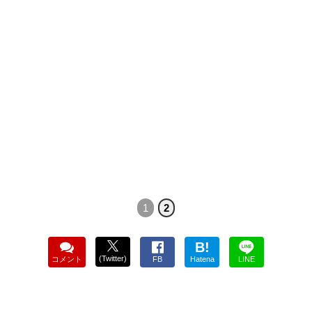
1
2
B!
(Twitter)
コメント
FB
Hatena
LINE