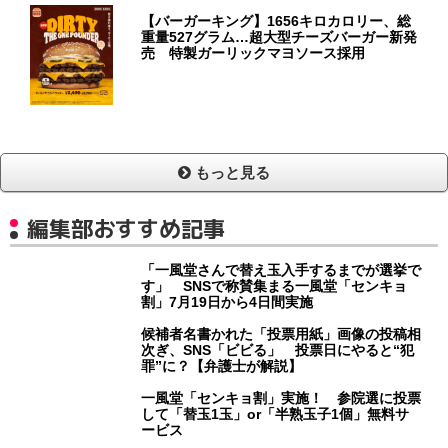
【バーガーキング】1656キロカロリー、総
重量527グラム…超大型チーズバーガー新発
売 特製ガーリックマヨソース採用
もっと見る
編集部おすすめ記事
「一風堂さんで替え玉入手するまでが選挙で
す」 SNSで称賛集まる一風堂「センキョ
割」7月19日から4日間実施
候補者名書かれた「投票用紙」画像の投稿相
次ぎ、SNS「ビビる」 投票日にやると“犯
罪”に？【弁護士が解説】
一風堂「センキョ割」実施！ 参院選に投票
して「替玉1玉」or「半熟玉子1個」無料サ
ービス