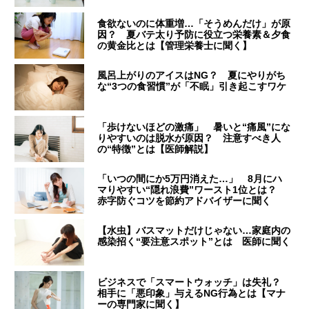
食欲ないのに体重増…「そうめんだけ」が原
因？ 夏バテ太り予防に役立つ栄養素＆夕食
の黄金比とは【管理栄養士に聞く】
風呂上がりのアイスはNG？ 夏にやりがち
な“3つの食習慣”が「不眠」引き起こすワケ
「歩けないほどの激痛」 暑いと“痛風”にな
りやすいのは脱水が原因？ 注意すべき人
の“特徴”とは【医師解説】
「いつの間にか5万円消えた…」 8月にハ
マりやすい“隠れ浪費”ワースト1位とは？
赤字防ぐコツを節約アドバイザーに聞く
【水虫】バスマットだけじゃない…家庭内の
感染招く“要注意スポット”とは 医師に聞く
ビジネスで「スマートウォッチ」は失礼？
相手に「悪印象」与えるNG行為とは【マナ
ーの専門家に聞く】