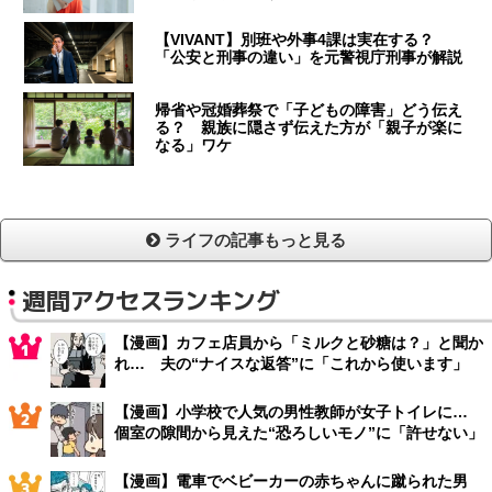
【VIVANT】別班や外事4課は実在する？
「公安と刑事の違い」を元警視庁刑事が解説
帰省や冠婚葬祭で「子どもの障害」どう伝え
る？ 親族に隠さず伝えた方が「親子が楽に
なる」ワケ
ライフの記事もっと見る
週間アクセスランキング
【漫画】カフェ店員から「ミルクと砂糖は？」と聞か
れ… 夫の“ナイスな返答”に「これから使います」
【漫画】小学校で人気の男性教師が女子トイレに…
個室の隙間から見えた“恐ろしいモノ”に「許せない」
【漫画】電車でベビーカーの赤ちゃんに蹴られた男