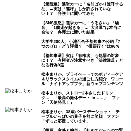
【衆院選】選挙カーに「名前ばかり連呼する
な」→実は「連呼」しか許されていな
い！？ 弁護士に聞いてみた
【SNS激怒】選挙カーに「うるさい」「騒
音」「1歳児が起きる」…“大音量”は本当に
合法？ 弁護士に聞いた結果
大学生200人、小池百合子都知事の公約「7
つのゼロ」どう評価？ “投票行く”は66％
【都知事選】実は「有権者」も処罰の対象
に！？ 有権者が注意すべき「法律違反」と
なる行為9選
松本まりか、プライベートでのボディーケア
＆リラックスタイムの過ごし方紹介 ワコー
ル「ナイトアップブラ」新ウェブコンテンツ
松本まりか、ストロー2本さしたドリン
ク… 「最高の撮休デート in……」 ファ
ン「天使発見！」
松本まりか、38歳バースデーショット テ
ーブルいっぱいの菓子を前に笑顔 ファン
「ずっと応援しています」
「投票、意外と簡単」「初めてだったので緊