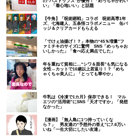
の“バズトップス”が優秀！「めっちゃかわい
い」「着心地いい」と話題
【牛角】「呪術廻戦」コラボ 呪術高専1年
ズ、七海建人、五条悟コラボメニュー 缶バ
ッジ＆クリアカードもらえる
「でけぇ油揚げ！？」本物の“45％増量”フ
ァミチキのサイズに驚愕 SNS「めっちゃお
いしかった」「食べ応え満点でした」
年を重ねて貧相に…“シワ＆面長”も気になる
女性→カットで10歳以上若返り！？「めち
ゃくちゃ美人に」「とっても華やか」
牛乳は《冷凍で1カ月》保存できる！ マル
エツの“活用術”にSNS「天才ですか」「発想
なかった」
【漫画】「無人島に1つ持っていくな
ら？」 男友達の“予想外の答え”に7.6万い
いね「一生大切にしたい友達」