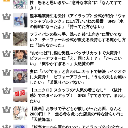
性 怒ると思いきや…“意外な本音”に「なんてすて
き！」
熊本地震発生を受け《アイラップ》公式が紹介「ウォ
ッシャブルタンク」に1.9万いいねの反響 SNS「水
の節約になったよ」「持ってた方がよい」
フライパンの取っ手、洗った後“上向き”に置いてな
い？ ティファール公式が教える長持ちする乾かし方
に「知らなかった」
“おかっぱ”に悩む男性→バッサリカットで大変身！
ビフォーアフターに「え、同じ人！？」「かっこい
い」「爽やかすぎる～」大絶賛の声
妻に「ハゲてる」と言われ…カットで解決→イケオジ
に大変身！ ビフォーアフターに「うちの夫もお願い
したい」「若返りハンパない」
【ユニクロ】スタッフの“人気の着こなし” 《抜け
感》でスタイルアップ！ SNS「すてきです。まねし
たい」
【漫画】お祭りで子どもが欲しがったお面、なんと
2000円！？ 焦る母を救った店員の“粋な計らい”に
「天使降臨」
「転売ヤーから買わないで」アイラップ公式が“ウォ