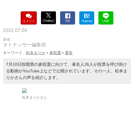
B!
(Twitter)
コメント
FB
Hatena
LINE
2022.07.04
著者 :
オトナンサー編集部
キーワード :
松本まりか
•
参院選
•
選挙
7月10日投開票の参院選に向けて、著名人26人が投票を呼び掛け
る動画がYouTube上などで公開されています。その一人、松本ま
りかさんの声を紹介します。
松本まりかさん