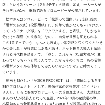
版」という2パターン（各約5分半）の映像に加え、一人一人が
それぞれ約1分、単独で語るソロムービーが公開されています。
松本さんはソロムービーで「投票って面白い」と話し始め、
「選挙のあの紙（投票用紙）に、鉛筆で書かなくちゃいけない
っていうアナログ感」を「ワクワクする」と表現。「しかも自
分だけの秘密（の投票先）なのに、自分が世界を変えられる、
この1票でっていう、なんとも言えない緊張感とワクワクとひそ
かな楽しみ」が投票にはあると語り、ネット投票の導入も議論
される時代性を踏まえて、「多分、これから（投票方法が）変
わっていっちゃうと思うんです。だから今のうちに、あの昭和
の選挙スタイルを体験してみたらいかがですか」と締めくくっ
ています。
動画を制作した「VOICE PROJECT」は、「市民による自主
制作プロジェクト」として、映像作家の関根光才（こうさい）
さんと、ともに映像プロデューサーの菅原直太さん、大越毅彦
さんの3人が発起人となって企画。2021年10月の衆院選の際、
小栗旬さんや菅田将暉さんら14人の著名人が投票を呼び掛ける