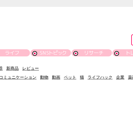
ライフ
SNSトピック
リサーチ
ト
題
新商品
レビュー
コミュニケーション
動物
動画
ペット
猫
ライフハック
企業
薬