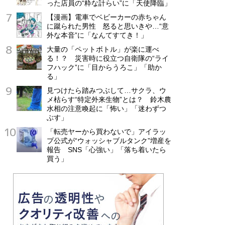
った店員の“粋な計らい”に「天使降臨」
【漫画】電車でベビーカーの赤ちゃん
に蹴られた男性 怒ると思いきや…“意
外な本音”に「なんてすてき！」
大量の「ペットボトル」が楽に運べ
る！？ 災害時に役立つ自衛隊の“ライ
フハック”に「目からうろこ」「助か
る」
見つけたら踏みつぶして…サクラ、ウ
メ枯らす“特定外来生物”とは？ 鈴木農
水相の注意喚起に「怖い」「迷わずつ
ぶす」
「転売ヤーから買わないで」アイラッ
プ公式が“ウォッシャブルタンク”増産を
報告 SNS「心強い」「落ち着いたら
買う」