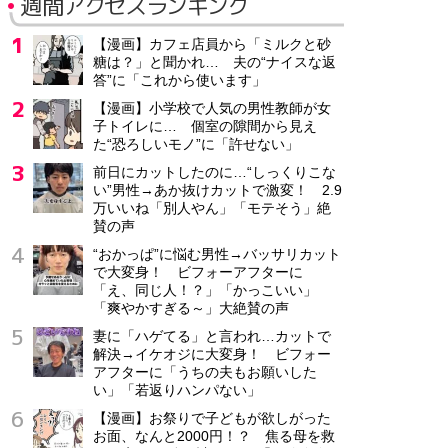
週間アクセスランキング
【漫画】カフェ店員から「ミルクと砂
糖は？」と聞かれ… 夫の“ナイスな返
答”に「これから使います」
【漫画】小学校で人気の男性教師が女
子トイレに… 個室の隙間から見え
た“恐ろしいモノ”に「許せない」
前日にカットしたのに…“しっくりこな
い”男性→あか抜けカットで激変！ 2.9
万いいね「別人やん」「モテそう」絶
賛の声
“おかっぱ”に悩む男性→バッサリカット
で大変身！ ビフォーアフターに
「え、同じ人！？」「かっこいい」
「爽やかすぎる～」大絶賛の声
妻に「ハゲてる」と言われ…カットで
解決→イケオジに大変身！ ビフォー
アフターに「うちの夫もお願いした
い」「若返りハンパない」
【漫画】お祭りで子どもが欲しがった
お面、なんと2000円！？ 焦る母を救