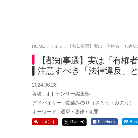
HOME
ライフ
【都知事選】実は「有権者」も処罰
【都知事選】実は「有権
注意すべき「法律違反」と
2024.06.28
著者 :
オトナンサー編集部
アドバイザー :
佐藤みのり（さとう・みのり）
キーワード :
選挙
•
法律
•
犯罪
コメント
(Twitter)
Facebook
B!
Boo