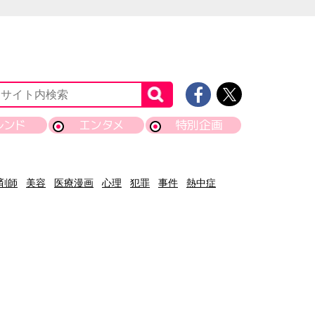
レンド
エンタメ
特別企画
剤師
美容
医療漫画
心理
犯罪
事件
熱中症