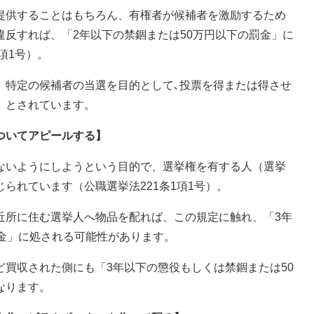
提供することはもちろん、有権者が候補者を激励するため
反すれば、「2年以下の禁錮または50万円以下の罰金」に
項1号）。
、特定の候補者の当選を目的として､投票を得または得させ
」とされています。
ついてアピールする】
ないようにしようという目的で、選挙権を有する人（選挙
られています（公職選挙法221条1項1号）。
近所に住む選挙人へ物品を配れば、この規定に触れ、「3年
金」に処される可能性があります。
買収された側にも「3年以下の懲役もしくは禁錮または50
なります。