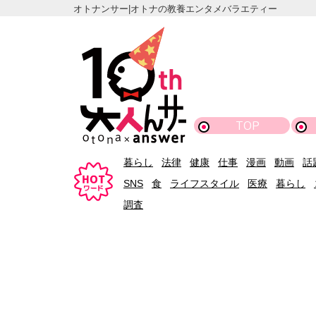
オトナンサー|オトナの教養エンタメバラエティー
TOP
暮らし
法律
健康
仕事
漫画
動画
話
SNS
食
ライフスタイル
医療
暮らし
調査