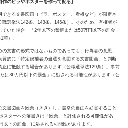
自作のビラやポスターを作って配る】
用できる文書図画（ビラ、ポスター、看板など）が限定さ
選挙法142条、143条、146条）。そのため、有権者が
ていた場合、「2年以下の禁錮または50万円以下の罰金」
条1項）。
めの文書の形式ではないものであっても、行為者の意思、
実質的に「特定候補者の当選を意図する文書図画」と判断
止に抵触する場合があります（公職選挙法129条）。事前
たは30万円以下の罰金」に処される可能性があります（公
の文書図画を毀棄（きき）し、選挙の自由を妨害すること
挙ポスターへの落書きは「毀棄」と評価される可能性があ
万円以下の罰金」に処される可能性があります。