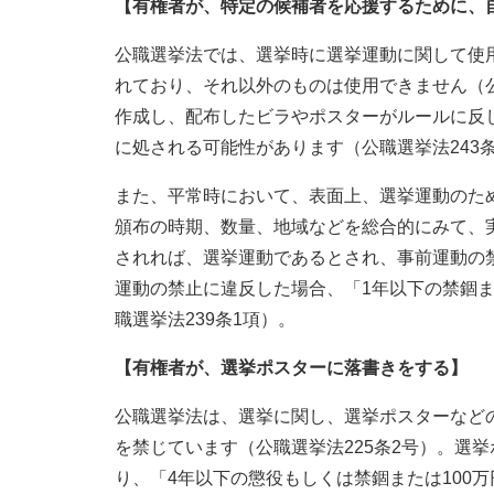
【有権者が、特定の候補者を応援するために、
公職選挙法では、選挙時に選挙運動に関して使
れており、それ以外のものは使用できません（公職
作成し、配布したビラやポスターがルールに反し
に処される可能性があります（公職選挙法243
また、平常時において、表面上、選挙運動のた
頒布の時期、数量、地域などを総合的にみて、
されれば、選挙運動であるとされ、事前運動の禁
運動の禁止に違反した場合、「1年以下の禁錮ま
職選挙法239条1項）。
【有権者が、選挙ポスターに落書きをする】
公職選挙法は、選挙に関し、選挙ポスターなど
を禁じています（公職選挙法225条2号）。選
り、「4年以下の懲役もしくは禁錮または100