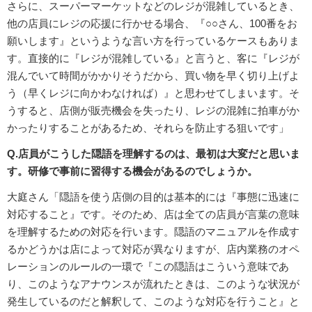
さらに、スーパーマーケットなどのレジが混雑しているとき、
他の店員にレジの応援に行かせる場合、『○○さん、100番をお
願いします』というような言い方を行っているケースもありま
す。直接的に『レジが混雑している』と言うと、客に『レジが
混んでいて時間がかかりそうだから、買い物を早く切り上げよ
う（早くレジに向かわなければ）』と思わせてしまいます。そ
うすると、店側が販売機会を失ったり、レジの混雑に拍車がか
かったりすることがあるため、それらを防止する狙いです」
Q.店員がこうした隠語を理解するのは、最初は大変だと思いま
す。研修で事前に習得する機会があるのでしょうか。
大庭さん「隠語を使う店側の目的は基本的には『事態に迅速に
対応すること』です。そのため、店は全ての店員が言葉の意味
を理解するための対応を行います。隠語のマニュアルを作成す
るかどうかは店によって対応が異なりますが、店内業務のオペ
レーションのルールの一環で『この隠語はこういう意味であ
り、このようなアナウンスが流れたときは、このような状況が
発生しているのだと解釈して、このような対応を行うこと』と