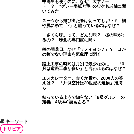
中高生も使うのに、なぜ「大学ノー
ト」？ ”グレー表紙と毛”のワケも老舗に聞
いてみた
スーツから飛び出た糸は切ってもよい？ 裾
や尻に糸で「×」と縫っているのはなぜ？
「さくら味」って、どんな味？ 桜の味がす
るの？ 味覚の専門家に聞く
桜の開花日、なぜ「ソメイヨシノ」？ ほか
の桜でない理由を気象庁に聞く
路上工事の時間は月別で最少なのに… 「3
月は道路工事が多い」と言われるのはなぜ？
エスカレーター、歩くか否か、2000人の答
えは？ 「片側空けは20世紀の遺物」指摘
も
知っているようで知らない「B級グルメ」の
定義…A級やC級もある？
キーワード
トリビア