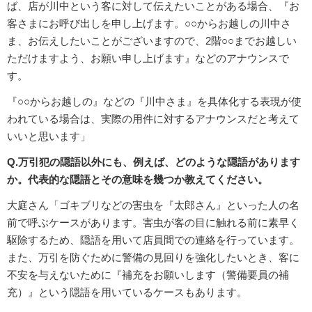
ば、店が川中という客に対して伝えたいことがある場合、『お
客さまにお呼び出しを申し上げます。○○からお越しの川中さ
ま、お伝えしたいことがございますので、2階○○までお越しい
ただけますよう、お願い申し上げます』などのアナウンスで
す。
『○○からお越しの』などの『川中さま』を具体化する表現が使
われている場合は、実際の用件に対するアナウンスだと考えて
いいと思います」
Q.万引犯の隠語以外にも、例えば、どのような隠語があります
か。代表的な隠語とその意味を幾つか教えてください。
大庭さん「ゴキブリなどの害虫を『太郎さん』といった人の名
前で呼ぶケースがあります。害虫が客の目に触れる前に素早く
駆除するため、隠語を用いて店員間での連絡を行っています。
また、万引を防ぐために警備の見回りを強化したいとき、客に
不安を与えないために『補充をお願いします（警備要員の補
充）』という隠語を用いているケースもあります。