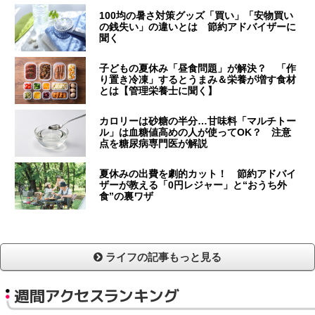
100均の暑さ対策グッズ「買い」「安物買い
の銭失い」の違いとは 節約アドバイザーに
聞く
子どもの夏休み「昼食問題」が解決？ 「作
り置き冷凍」するとうまみ＆栄養が増す食材
とは【管理栄養士に聞く】
カロリーは砂糖の半分…甘味料「マルチトー
ル」は血糖値高めの人が使ってOK？ 注意
点を糖尿病専門医が解説
夏休みの出費を劇的カット！ 節約アドバイ
ザーが教える「0円レジャー」と“おうち外
食”の裏ワザ
ライフの記事もっと見る
週間アクセスランキング