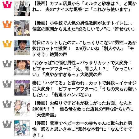
【漫画】カフェ店員から「ミルクと砂糖は？」と聞か
れ… 夫の“ナイスな返答”に「これから使います」
【漫画】小学校で人気の男性教師が女子トイレに…
個室の隙間から見えた“恐ろしいモノ”に「許せない」
前日にカットしたのに…“しっくりこない”男性→あか
抜けカットで激変！ 2.9万いいね「別人やん」「モ
テそう」絶賛の声
“おかっぱ”に悩む男性→バッサリカットで大変身！
ビフォーアフターに「え、同じ人！？」「かっこい
い」「爽やかすぎる～」大絶賛の声
妻に「ハゲてる」と言われ…カットで解決→イケオジ
に大変身！ ビフォーアフターに「うちの夫もお願い
したい」「若返りハンパない」
【漫画】お祭りで子どもが欲しがったお面、なんと
2000円！？ 焦る母を救った店員の“粋な計らい”に
「天使降臨」
【漫画】電車でベビーカーの赤ちゃんに蹴られた男
性 怒ると思いきや…“意外な本音”に「なんてすて
き！」