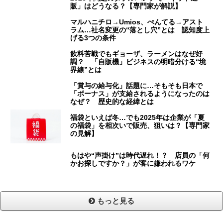
販」はどうなる？【専門家が解説】
マルハニチロ→Umios、ぺんてる→アスト
ラム…社名変更の“落とし穴”とは 認知度上
げる3つの条件
飲料苦戦でもギョーザ、ラーメンはなぜ好
調？ 「自販機」ビジネスの明暗分ける“境
界線”とは
「賞与の給与化」話題に…そもそも日本で
「ボーナス」が支給されるようになったのは
なぜ？ 歴史的な経緯とは
福袋といえば冬…でも2025年は企業が「夏
の福袋」を相次いで販売、狙いは？【専門家
の見解】
もはや“声掛け”は時代遅れ！？ 店員の「何
かお探しですか？」が客に嫌われるワケ
もっと見る