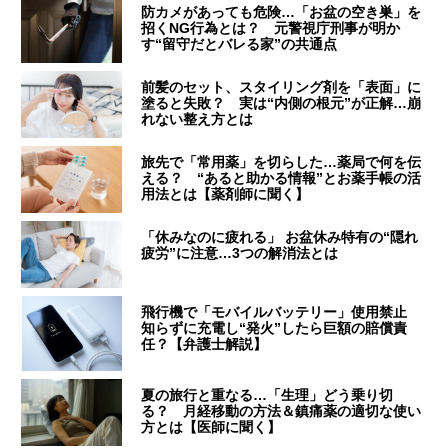
防カメがあっても危険…「お盆の空き巣」を
招くNG行為とは？ 元警視庁刑事が明か
す“留守だとバレる家”の共通点
前髪のセット、スタイリング剤を「表面」に
塗ると失敗？ 実は“内側の根元”が正解…崩
れない整え方とは
旅先で「常用薬」を切らした…薬局で何を伝
える？ “あると助かる情報”とお薬手帳の活
用法とは【薬剤師に聞く】
「休みなのに疲れる」 お盆休み特有の“隠れ
疲労”に注意…3つの解消法とは
飛行機で「モバイルバッテリー」使用禁止
知らずに充電し“発火”したら巨額の賠償責
任？【弁護士解説】
夏の旅行と重なる…「生理」どう乗り切
る？ 月経移動の方法＆鎮痛薬の適切な使い
方とは【医師に聞く】