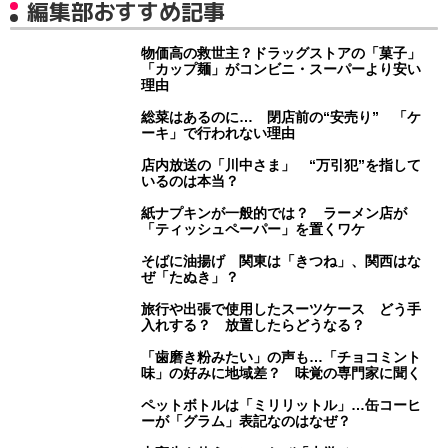
編集部おすすめ記事
物価高の救世主？ドラッグストアの「菓子」
「カップ麺」がコンビニ・スーパーより安い
理由
総菜はあるのに… 閉店前の“安売り” 「ケ
ーキ」で行われない理由
店内放送の「川中さま」 “万引犯”を指して
いるのは本当？
紙ナプキンが一般的では？ ラーメン店が
「ティッシュペーパー」を置くワケ
そばに油揚げ 関東は「きつね」、関西はな
ぜ「たぬき」？
旅行や出張で使用したスーツケース どう手
入れする？ 放置したらどうなる？
「歯磨き粉みたい」の声も…「チョコミント
味」の好みに地域差？ 味覚の専門家に聞く
ペットボトルは「ミリリットル」…缶コーヒ
ーが「グラム」表記なのはなぜ？