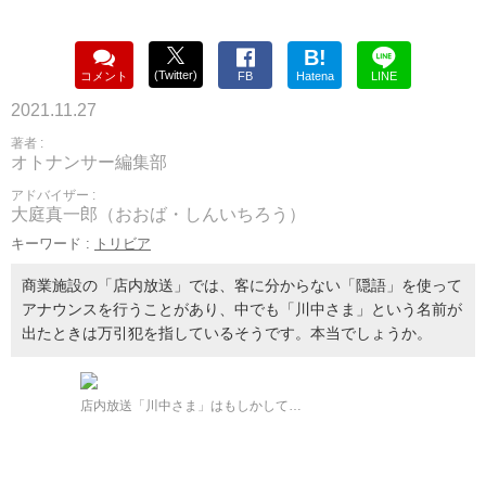
B!
(Twitter)
コメント
FB
Hatena
LINE
2021.11.27
著者 :
オトナンサー編集部
アドバイザー :
大庭真一郎（おおば・しんいちろう）
キーワード :
トリビア
商業施設の「店内放送」では、客に分からない「隠語」を使って
アナウンスを行うことがあり、中でも「川中さま」という名前が
出たときは万引犯を指しているそうです。本当でしょうか。
店内放送「川中さま」はもしかして…