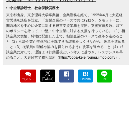
中小企業診断士、社会保険労務士
東京都出身。東京理科大学卒業後、企業勤務を経て、1995年4月に大庭経
営労務相談所を設立。「支援企業のペースで共に行動を」をモットーに、
関西地区を中心に企業に対する経営支援業務を展開。支援実績多数。以下
のポリシーを持って、中堅・中小企業に対する支援を行っている。（1）相
談企業の実情、特性に配慮した上で、相談企業のペースで改革を進めるこ
と（2）相談企業が主体的に実践できる環境をつくりながら、改革を進める
こと（3）従業員の理解や協力を得られるように改革を進めること（4）相
談企業に対して、理論より行動重視という考えに基づき、レスポンスを早
めること。大庭経営労務相談所（
https://ooba-keieiroumu.jimdo.com/
）。
B!
(Twitter)
コメント
FB
Hatena
LINE