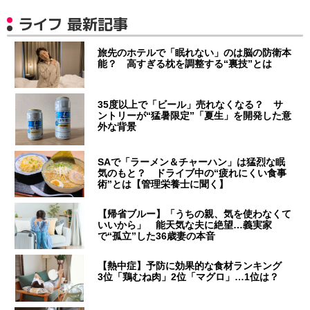
ライフ 最新記事
旅先のホテルで「眠れない」のは脳の防衛本
能？ 高すぎる枕を調整する“裏技”とは
35度以上で「ビール」売れなくなる？ サ
ントリーが“猛暑限定”「夏生」を開発した意
外な背景
SAで「ラーメン＆チャーハン」は猛烈な眠
気のもと？ ドライブ中の“疲れにくい食事
術”とは【管理栄養士に聞く】
【帰省ブルー】「うちの親、気を使わなくて
いいから」 能天気な夫に絶望…義実家
で“孤立”した36歳妻の本音
【熱中症】予防に効果的な食材ランキング
3位「鶏むね肉」2位「マグロ」…1位は？