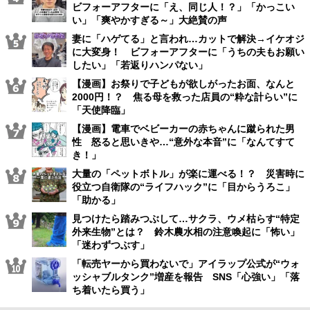
ビフォーアフターに「え、同じ人！？」「かっこい
い」「爽やかすぎる～」大絶賛の声
妻に「ハゲてる」と言われ…カットで解決→イケオジ
に大変身！ ビフォーアフターに「うちの夫もお願い
したい」「若返りハンパない」
【漫画】お祭りで子どもが欲しがったお面、なんと
2000円！？ 焦る母を救った店員の“粋な計らい”に
「天使降臨」
【漫画】電車でベビーカーの赤ちゃんに蹴られた男
性 怒ると思いきや…“意外な本音”に「なんてすて
き！」
大量の「ペットボトル」が楽に運べる！？ 災害時に
役立つ自衛隊の“ライフハック”に「目からうろこ」
「助かる」
見つけたら踏みつぶして…サクラ、ウメ枯らす“特定
外来生物”とは？ 鈴木農水相の注意喚起に「怖い」
「迷わずつぶす」
「転売ヤーから買わないで」アイラップ公式が“ウォ
ッシャブルタンク”増産を報告 SNS「心強い」「落
ち着いたら買う」