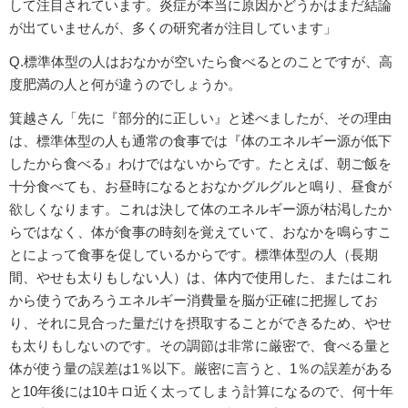
して注目されています。炎症が本当に原因かどうかはまだ結論
が出ていませんが、多くの研究者が注目しています」
Q.標準体型の人はおなかが空いたら食べるとのことですが、高
度肥満の人と何が違うのでしょうか。
箕越さん「先に『部分的に正しい』と述べましたが、その理由
は、標準体型の人も通常の食事では『体のエネルギー源が低下
したから食べる』わけではないからです。たとえば、朝ご飯を
十分食べても、お昼時になるとおなかグルグルと鳴り、昼食が
欲しくなります。これは決して体のエネルギー源が枯渇したか
らではなく、体が食事の時刻を覚えていて、おなかを鳴らすこ
とによって食事を促しているからです。標準体型の人（長期
間、やせも太りもしない人）は、体内で使用した、またはこれ
から使うであろうエネルギー消費量を脳が正確に把握してお
り、それに見合った量だけを摂取することができるため、やせ
も太りもしないのです。その調節は非常に厳密で、食べる量と
体が使う量の誤差は1％以下。厳密に言うと、1％の誤差がある
と10年後には10キロ近く太ってしまう計算になるので、何十年