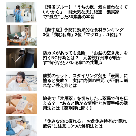
【帰省ブルー】「うちの親、気を使わなくて
いいから」 能天気な夫に絶望…義実家
で“孤立”した36歳妻の本音
【熱中症】予防に効果的な食材ランキング
3位「鶏むね肉」2位「マグロ」…1位は？
防カメがあっても危険…「お盆の空き巣」を
招くNG行為とは？ 元警視庁刑事が明か
す“留守だとバレる家”の共通点
前髪のセット、スタイリング剤を「表面」に
塗ると失敗？ 実は“内側の根元”が正解…崩
れない整え方とは
旅先で「常用薬」を切らした…薬局で何を伝
える？ “あると助かる情報”とお薬手帳の活
用法とは【薬剤師に聞く】
「休みなのに疲れる」 お盆休み特有の“隠れ
疲労”に注意…3つの解消法とは