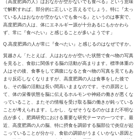
（高度肥満の人）はおなかが空かないでも食べる』という意味
で解釈すれば、部分的に正しいと言えるでしょう。特に『太っ
ている人はおなかが空かないでも食べる』というのは事実で、
高度肥満の人は、体にエネルギー源が十分あるにもかかわら
ず、常に『食べたい』と感じることが多いようです」
Q.高度肥満の人が常に『食べたい』と感じるのはなぜですか。
箕越さん「たとえば、人はおなかが空いた状態で食べ物の写真
を見ると、食欲に関係する脳の活動が高まります。標準体重の
人はその後、食事をして満腹になると食べ物の写真を見てもあ
まり反応しなくなりますが、高度肥満の人は食事をした後で
も、その脳の活動は長い間高いままなのです。その原因とし
て、体の栄養状態を脳に伝えるホルモンや神経の働きが悪くな
っていること、またその情報を受け取る脳の働きが鈍っている
ことが考えられます。しかし、なぜそうなるのかはまだ不明な
点が多く、肥満研究における重要な研究テーマの一つです。最
近、高度肥満の人の脳、特に摂食を調節する脳部位で炎症が起
こっていることが分かり、食欲の調節がうまくいかない原因と