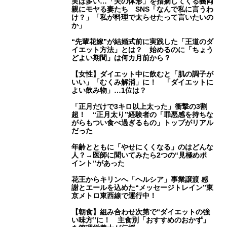
実は多い…「夫の体形」を指摘してくる義両
親にモヤる妻たち SNS「なんで私に言うわ
け？」「私が料理で太らせたって言いたいの
か」
“先輩花嫁”が結婚式前に実践した「王道のダ
イエット方法」とは？ 始めるのに「ちょう
どよい期間」は何カ月前から？
【女性】ダイエット中に飲むと「肌の調子が
いい」「むくみ解消」に！ 「ダイエットに
よい飲み物」…1位は？
「正月だけで3キロ以上太った」衝撃の3割
超！ “正月太り”経験者の「罪悪感を持ちな
がらもつい食べ過ぎるもの」トップがリアル
だった
年齢とともに「やせにくくなる」のはどんな
人？→医師に聞いてみたら2つの“見極めポ
イント”があった
花王からキリンへ「ヘルシア」事業譲渡 感
謝とエールを込めた“メッセージトレイン”東
京メトロ東西線で運行中！
【朝食】組み合わせ次第で“ダイエットの強
い味方”に！ 主食別「おすすめのおかず」