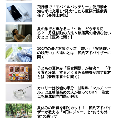
飛行機で「モバイルバッテリー」使用禁止
知らずに充電し“発火”したら巨額の賠償責
任？【弁護士解説】
夏の旅行と重なる…「生理」どう乗り切
る？ 月経移動の方法＆鎮痛薬の適切な使い
方とは【医師に聞く】
100均の暑さ対策グッズ「買い」「安物買い
の銭失い」の違いとは 節約アドバイザーに
聞く
子どもの夏休み「昼食問題」が解決？ 「作
り置き冷凍」するとうまみ＆栄養が増す食材
とは【管理栄養士に聞く】
カロリーは砂糖の半分…甘味料「マルチトー
ル」は血糖値高めの人が使ってOK？ 注意
点を糖尿病専門医が解説
夏休みの出費を劇的カット！ 節約アドバイ
ザーが教える「0円レジャー」と“おうち外
食”の裏ワザ