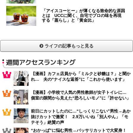
「アイスコーヒー」が薄くなる致命的な原因
とは UCCに聞く、自宅でプロの味を再現
する「蒸らし」と「黄金比」
ライフの記事もっと見る
週間アクセスランキング
【漫画】カフェ店員から「ミルクと砂糖は？」と聞か
れ… 夫の“ナイスな返答”に「これから使います」
【漫画】小学校で人気の男性教師が女子トイレに…
個室の隙間から見えた“恐ろしいモノ”に「許せない」
前日にカットしたのに…“しっくりこない”男性→あか
抜けカットで激変！ 2.9万いいね「別人やん」「モ
テそう」絶賛の声
“おかっぱ”に悩む男性→バッサリカットで大変身！