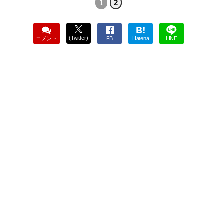
1
2
B!
(Twitter)
コメント
FB
Hatena
LINE