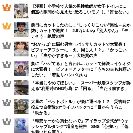
【漫画】小学校で人気の男性教師が女子トイレに…
個室の隙間から見えた“恐ろしいモノ”に「許せない」
前日にカットしたのに…“しっくりこない”男性→あか
抜けカットで激変！ 2.9万いいね「別人やん」「モ
テそう」絶賛の声
“おかっぱ”に悩む男性→バッサリカットで大変身！
ビフォーアフターに「え、同じ人！？」「かっこい
い」「爽やかすぎる～」大絶賛の声
妻に「ハゲてる」と言われ…カットで解決→イケオジ
に大変身！ ビフォーアフターに「うちの夫もお願い
したい」「若返りハンパない」
「本当にやめてほしい」 スーパー銭湯スタッフが訴
える“利用時のNG行為”に「困る」「当たり前すぎ」
大量の「ペットボトル」が楽に運べる！？ 災害時に
役立つ自衛隊の“ライフハック”に「目からうろこ」
「助かる」
「転売ヤーから買わないで」アイラップ公式が“ウォ
ッシャブルタンク”増産を報告 SNS「心強い」「落
ち着いたら買う」