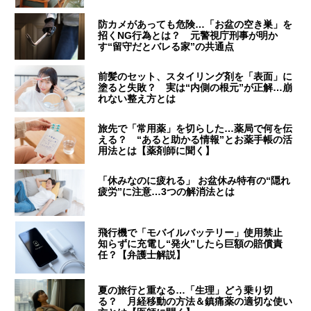
防カメがあっても危険…「お盆の空き巣」を
招くNG行為とは？ 元警視庁刑事が明か
す“留守だとバレる家”の共通点
前髪のセット、スタイリング剤を「表面」に
塗ると失敗？ 実は“内側の根元”が正解…崩
れない整え方とは
旅先で「常用薬」を切らした…薬局で何を伝
える？ “あると助かる情報”とお薬手帳の活
用法とは【薬剤師に聞く】
「休みなのに疲れる」 お盆休み特有の“隠れ
疲労”に注意…3つの解消法とは
飛行機で「モバイルバッテリー」使用禁止
知らずに充電し“発火”したら巨額の賠償責
任？【弁護士解説】
夏の旅行と重なる…「生理」どう乗り切
る？ 月経移動の方法＆鎮痛薬の適切な使い