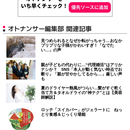
オトナンサー編集部 関連記事
見つめられるとなぜか転がっちゃう…おなか
プリプリな子猫がかわいすぎ！「なでた
い…」の声
親が子どもの代わりに…“代理婚活”はアリか
ナシか？ SNS「本人が動く気ない時点でお
断り」「親が甘やかしてるから…」厳しい声
も
夏のドライヤー熱風がつらい…髪がすぐ乾く
当て方＆タオルドライの“神テク”とは【美容
師解説】
ロッテ「スイカバー」がジェラートに ねっ
とり食感＆じっくり堪能