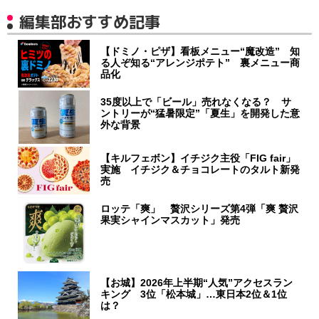
編集部おすすめ記事
【ドミノ・ピザ】看板メニュー“魔改造” 知
る人ぞ知る“アレンジポテト” 裏メニュー商
品化
35度以上で「ビール」売れなくなる？ サ
ントリーが“猛暑限定”「夏生」を開発した意
外な背景
【キルフェボン】イチジク主役「FIG fair」
実施 イチジク＆チョコレートのタルト新発
売
ロッテ「爽」 贅沢シリーズ第4弾「爽 贅沢
果実シャインマスカット」発売
【お城】2026年上半期“人気”アクセスラン
キング 3位「松本城」…東日本2位＆1位
は？