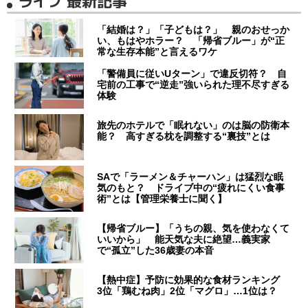
ライフ 最新記事
「結婚は？」「子どもは？」 親のおせっか
い、もはやホラー？ 「帰省ブルー」が“正
常な生存本能”と言えるワケ
「警備員に従いUターン」で違反切符？ 自
宅前の工事で“逆走”強いられた理不尽すぎる
体験
旅先のホテルで「眠れない」のは脳の防衛本
能？ 高すぎる枕を調整する“裏技”とは
SAで「ラーメン＆チャーハン」は猛烈な眠
気のもと？ ドライブ中の“疲れにくい食事
術”とは【管理栄養士に聞く】
【帰省ブルー】「うちの親、気を使わなくて
いいから」 能天気な夫に絶望…義実家
で“孤立”した36歳妻の本音
【熱中症】予防に効果的な食材ランキング
3位「鶏むね肉」2位「マグロ」…1位は？