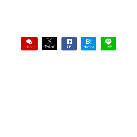
B!
(Twitter)
コメント
FB
Hatena
LINE