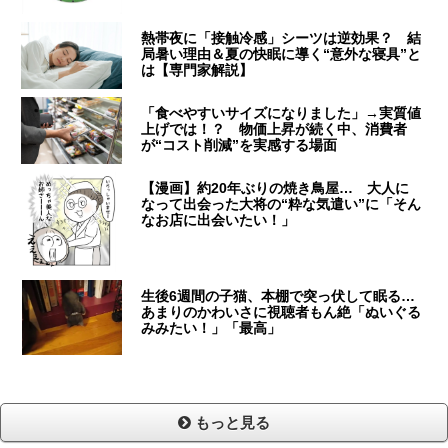
熱帯夜に「接触冷感」シーツは逆効果？ 結
局暑い理由＆夏の快眠に導く“意外な寝具”と
は【専門家解説】
「食べやすいサイズになりました」→実質値
上げでは！？ 物価上昇が続く中、消費者
が“コスト削減”を実感する場面
【漫画】約20年ぶりの焼き鳥屋… 大人に
なって出会った大将の“粋な気遣い”に「そん
なお店に出会いたい！」
生後6週間の子猫、本棚で突っ伏して眠る…
あまりのかわいさに視聴者もん絶「ぬいぐる
みみたい！」「最高」
もっと見る