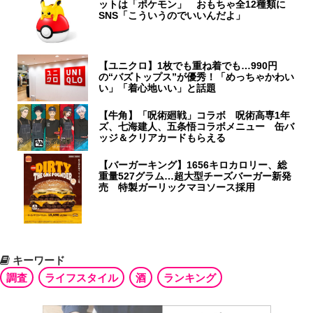
ットは「ポケモン」 おもちゃ全12種類に
SNS「こういうのでいいんだよ」
【ユニクロ】1枚でも重ね着でも…990円
の“バズトップス”が優秀！「めっちゃかわい
い」「着心地いい」と話題
【牛角】「呪術廻戦」コラボ 呪術高専1年
ズ、七海建人、五条悟コラボメニュー 缶バ
ッジ＆クリアカードもらえる
【バーガーキング】1656キロカロリー、総
重量527グラム…超大型チーズバーガー新発
売 特製ガーリックマヨソース採用
キーワード
調査
ライフスタイル
酒
ランキング