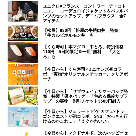
ユニクロ×フランス「コントワー・デ・コト
ニエ」 コーデュロイジャケット＆バレルパ
ンツのセットアップ、デニムブラウス…全7
アイテム
【松屋】630円「松屋の牛焼肉丼」発売
「牛カルビホルモン丼」も
【くら寿司】本マグロ「中とろ」特別価格
110円 5日間限定＆一皿“無料” 「大と
ろ」も
【今日から】くら寿司×ミニオンズ初コラ
ボ “実物”オリジナルステッカー、クリアポ
ーチ
【今日から】「サブウェイ」サマーバッグ発
売 特製「保冷バッグ」「包める保冷サブラ
ップ」の実物 割引チケット3500円封入
【今日から】ジェラート ピケ カフェ×ドラ
ゴンクエストが初コラボ SNS「おっさん行
けるのかこれ…」「えぐかわいい」
【今日から】マクドナルド、次のハッピーセ