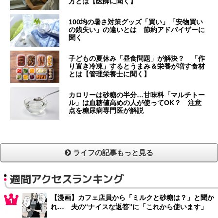
方とは【医師に聞く】
100均の暑さ対策グッズ「買い」「安物買い
の銭失い」の違いとは 節約アドバイザーに
聞く
子どもの夏休み「昼食問題」が解決？ 「作
り置き冷凍」するとうまみ＆栄養が増す食材
とは【管理栄養士に聞く】
カロリーは砂糖の半分…甘味料「マルチトー
ル」は血糖値高めの人が使ってOK？ 注意
点を糖尿病専門医が解説
ライフの記事もっと見る
週間アクセスランキング
【漫画】カフェ店員から「ミルクと砂糖は？」と聞か
れ… 夫の“ナイスな返答”に「これから使います」