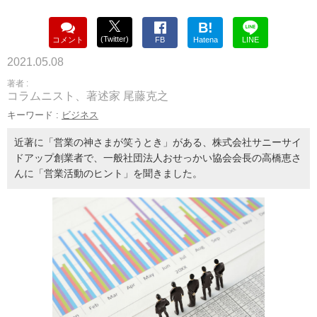
B!
(Twitter)
コメント
FB
Hatena
LINE
2021.05.08
著者 :
コラムニスト、著述家 尾藤克之
キーワード :
ビジネス
近著に「営業の神さまが笑うとき」がある、株式会社サニーサイ
ドアップ創業者で、一般社団法人おせっかい協会会長の高橋恵さ
んに「営業活動のヒント」を聞きました。