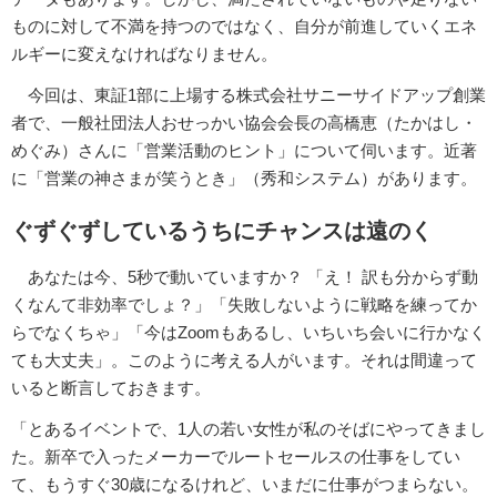
ものに対して不満を持つのではなく、自分が前進していくエネ
ルギーに変えなければなりません。
今回は、東証1部に上場する株式会社サニーサイドアップ創業
者で、一般社団法人おせっかい協会会長の高橋恵（たかはし・
めぐみ）さんに「営業活動のヒント」について伺います。近著
に「営業の神さまが笑うとき」（秀和システム）があります。
ぐずぐずしているうちにチャンスは遠のく
あなたは今、5秒で動いていますか？ 「え！ 訳も分からず動
くなんて非効率でしょ？」「失敗しないように戦略を練ってか
らでなくちゃ」「今はZoomもあるし、いちいち会いに行かなく
ても大丈夫」。このように考える人がいます。それは間違って
いると断言しておきます。
「とあるイベントで、1人の若い女性が私のそばにやってきまし
た。新卒で入ったメーカーでルートセールスの仕事をしてい
て、もうすぐ30歳になるけれど、いまだに仕事がつまらない。