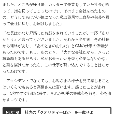
ました。ところが帰り際、カッターで作業をしていた社長が誤
って、指を切ってしまったのです。そのまま会社を出たもの
の、どうしてもけがが気になった私は薬局で止血剤や包帯を買
って会社に戻り、お届けしました」
「社長はかなり戸惑ったお顔をされていましたが、一応『あり
がとう』と言ってくださいました。それから半年後、その社長
から連絡があり、『あのときのお礼だ』とCMの仕事の依頼が
あったのです。もし、あのとき、『大きな会社だから、きっと
救急箱もあるだろう。私がおせっかいを焼く必要はないかな』
と薬を届けなかったら、この仕事が舞い込んでくることはなか
ったわけです」
アクシデントでなくても、お客さまの様子を見て感じること
はいくらでもあると高橋さんは言います。感じたことがあれ
ば、5秒ですぐ行動に移す。それが相手の警戒心を解き、心を溶
かすコツです。
社内の「クオリティーばか」を一蹴せよ
NEXT