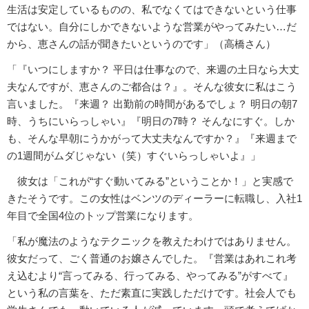
生活は安定しているものの、私でなくてはできないという仕事
ではない。自分にしかできないような営業がやってみたい…だ
から、恵さんの話が聞きたいというのです」（高橋さん）
「『いつにしますか？ 平日は仕事なので、来週の土日なら大丈
夫なんですが、恵さんのご都合は？』。そんな彼女に私はこう
言いました。『来週？ 出勤前の時間があるでしょ？ 明日の朝7
時、うちにいらっしゃい』『明日の7時？ そんなにすぐ。しか
も、そんな早朝にうかがって大丈夫なんですか？』『来週まで
の1週間がムダじゃない（笑）すぐいらっしゃいよ』」
彼女は「これが“すぐ動いてみる”ということか！」と実感で
きたそうです。この女性はベンツのディーラーに転職し、入社1
年目で全国4位のトップ営業になります。
「私が魔法のようなテクニックを教えたわけではありません。
彼女だって、ごく普通のお嬢さんでした。『営業はあれこれ考
え込むより“言ってみる、行ってみる、やってみる”がすべて』
という私の言葉を、ただ素直に実践しただけです。社会人でも