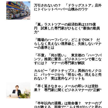
万引されないの？ 「ドラッグストア」店外
にトイレットペーパー山積みのワケ
「嵐」ラストツアーの経済効果は1375億
円 試算した専門家がひもとく“最強の動員
力”
「職場のハーフパンツ」どこまでOK？ だ
らしなく見えない境界線と、失敗しないマナ
ーの基準とは
「不潔」「何が悪い」 東京都の「ハーフパ
ンツ」推奨に賛否…ビジネスシーンで着こな
すには？ マナーの専門家が解説
カルビー「ポテトチップス」異例のモノクロ
に パッケージから「明るい色」消えると売
れない？ 実は意外なメリットも
「早く返さなきゃ」メールの即レスは逆効
果？ 専門家に聞くビジネスマナーの“正解”
「半年以内の退職」は致命傷？ マナーのプ
ロが教える、面接で“こらえ性がない”と思わ