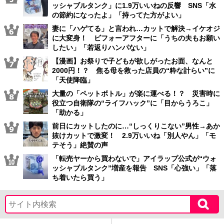
ッシャブルタンク」に1.9万いいねの反響 SNS「水
の節約になったよ」「持ってた方がよい」
妻に「ハゲてる」と言われ…カットで解決→イケオジ
に大変身！ ビフォーアフターに「うちの夫もお願い
したい」「若返りハンパない」
【漫画】お祭りで子どもが欲しがったお面、なんと
2000円！？ 焦る母を救った店員の“粋な計らい”に
「天使降臨」
大量の「ペットボトル」が楽に運べる！？ 災害時に
役立つ自衛隊の“ライフハック”に「目からうろこ」
「助かる」
前日にカットしたのに…“しっくりこない”男性→あか
抜けカットで激変！ 2.9万いいね「別人やん」「モ
テそう」絶賛の声
「転売ヤーから買わないで」アイラップ公式が“ウォ
ッシャブルタンク”増産を報告 SNS「心強い」「落
ち着いたら買う」