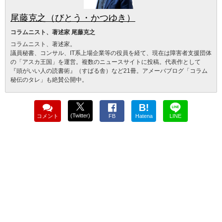
尾藤克之（びとう・かつゆき）
コラムニスト、著述家 尾藤克之
コラムニスト、著述家。
議員秘書、コンサル、IT系上場企業等の役員を経て、現在は障害者支援団体
の「アスカ王国」を運営。複数のニュースサイトに投稿。代表作として
『頭がいい人の読書術』（すばる舎）など21冊。アメーバブログ「コラム
秘伝のタレ」も絶賛公開中。
B!
(Twitter)
コメント
FB
Hatena
LINE