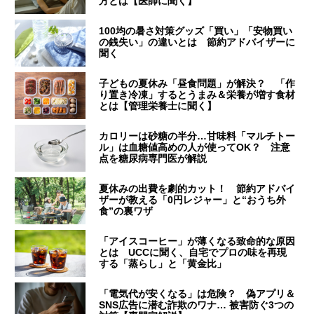
方とは【医師に聞く】
100均の暑さ対策グッズ「買い」「安物買い
の銭失い」の違いとは 節約アドバイザーに
聞く
子どもの夏休み「昼食問題」が解決？ 「作
り置き冷凍」するとうまみ＆栄養が増す食材
とは【管理栄養士に聞く】
カロリーは砂糖の半分…甘味料「マルチトー
ル」は血糖値高めの人が使ってOK？ 注意
点を糖尿病専門医が解説
夏休みの出費を劇的カット！ 節約アドバイ
ザーが教える「0円レジャー」と“おうち外
食”の裏ワザ
「アイスコーヒー」が薄くなる致命的な原因
とは UCCに聞く、自宅でプロの味を再現
する「蒸らし」と「黄金比」
「電気代が安くなる」は危険？ 偽アプリ＆
SNS広告に潜む詐欺のワナ… 被害防ぐ3つの