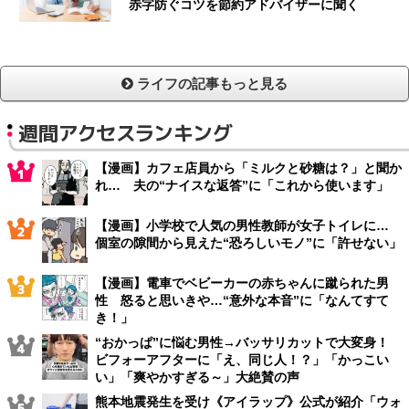
赤字防ぐコツを節約アドバイザーに聞く
ライフの記事もっと見る
週間アクセスランキング
【漫画】カフェ店員から「ミルクと砂糖は？」と聞か
れ… 夫の“ナイスな返答”に「これから使います」
【漫画】小学校で人気の男性教師が女子トイレに…
個室の隙間から見えた“恐ろしいモノ”に「許せない」
【漫画】電車でベビーカーの赤ちゃんに蹴られた男
性 怒ると思いきや…“意外な本音”に「なんてすて
き！」
“おかっぱ”に悩む男性→バッサリカットで大変身！
ビフォーアフターに「え、同じ人！？」「かっこい
い」「爽やかすぎる～」大絶賛の声
熊本地震発生を受け《アイラップ》公式が紹介「ウォ