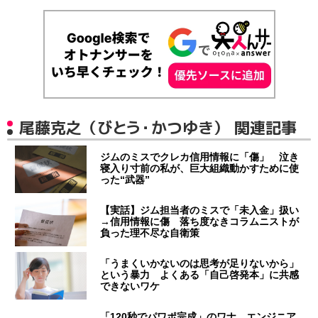
尾藤克之（びとう・かつゆき） 関連記事
ジムのミスでクレカ信用情報に「傷」 泣き
寝入り寸前の私が、巨大組織動かすために使
った“武器”
【実話】ジム担当者のミスで「未入金」扱い
→信用情報に傷 落ち度なきコラムニストが
負った理不尽な自衛策
「うまくいかないのは思考が足りないから」
という暴力 よくある「自己啓発本」に共感
できないワケ
「120秒でパワポ完成」のワナ エンジニア