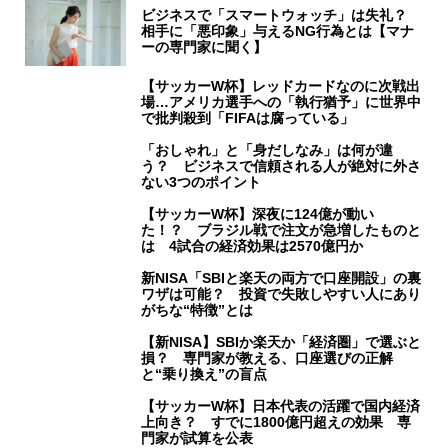
ビジネスで「スマートウォッチ」は失礼？
相手に「悪印象」与えるNG行為とは【マナ
ーの専門家に聞く】
【サッカーW杯】レッドカードなのに次戦出
場…アメリカ選手への「執行猶予」に世界中
で批判殺到「FIFAは腐っている」
「おしゃれ」と「身だしなみ」は何が違
う？ ビジネスで信頼される人が絶対に外さ
ない3つのポイント
【サッカーW杯】深夜に124億が動い
た！？ ブラジル戦で注文が急増したものと
は 4試合の経済効果は2570億円か
新NISA「SBIと楽天の両方で口座開設」の裏
ワザは可能？ 投資で失敗しやすい人にあり
がちな“特徴”とは
【新NISA】SBIか楽天か「経済圏」で選ぶと
損？ 専門家が教える、口座選びの正解
と“乗り換え”の盲点
【サッカーW杯】日本代表の活躍で国内経済
上向き？ すでに1800億円超えの効果 専
門家が試算を公表