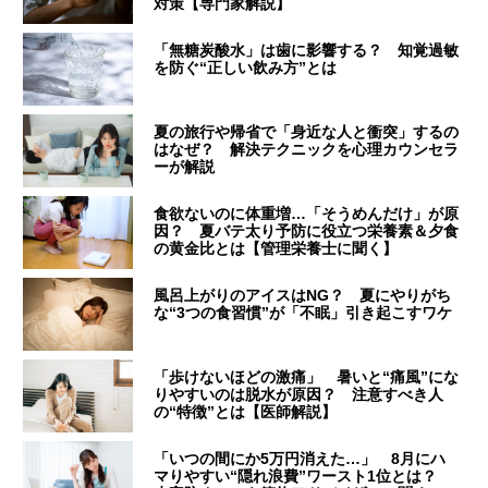
対策【専門家解説】
「無糖炭酸水」は歯に影響する？ 知覚過敏
を防ぐ“正しい飲み方”とは
夏の旅行や帰省で「身近な人と衝突」するの
はなぜ？ 解決テクニックを心理カウンセラ
ーが解説
食欲ないのに体重増…「そうめんだけ」が原
因？ 夏バテ太り予防に役立つ栄養素＆夕食
の黄金比とは【管理栄養士に聞く】
風呂上がりのアイスはNG？ 夏にやりがち
な“3つの食習慣”が「不眠」引き起こすワケ
「歩けないほどの激痛」 暑いと“痛風”にな
りやすいのは脱水が原因？ 注意すべき人
の“特徴”とは【医師解説】
「いつの間にか5万円消えた…」 8月にハ
マりやすい“隠れ浪費”ワースト1位とは？