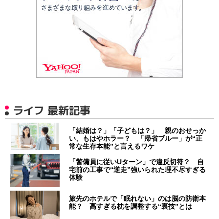
ライフ 最新記事
「結婚は？」「子どもは？」 親のおせっか
い、もはやホラー？ 「帰省ブルー」が“正
常な生存本能”と言えるワケ
「警備員に従いUターン」で違反切符？ 自
宅前の工事で“逆走”強いられた理不尽すぎる
体験
旅先のホテルで「眠れない」のは脳の防衛本
能？ 高すぎる枕を調整する“裏技”とは