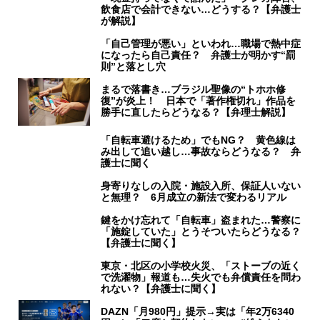
飲食店で会計できない…どうする？【弁護士
が解説】
「自己管理が悪い」といわれ…職場で熱中症
になったら自己責任？ 弁護士が明かす“罰
則”と落とし穴
まるで落書き…ブラジル聖像の“トホホ修
復”が炎上！ 日本で「著作権切れ」作品を
勝手に直したらどうなる？【弁理士解説】
「自転車避けるため」でもNG？ 黄色線は
み出して追い越し…事故ならどうなる？ 弁
護士に聞く
身寄りなしの入院・施設入所、保証人いない
と無理？ 6月成立の新法で変わるリアル
鍵をかけ忘れて「自転車」盗まれた…警察に
「施錠していた」とうそついたらどうなる？
【弁護士に聞く】
東京・北区の小学校火災、「ストーブの近く
で洗濯物」報道も…失火でも弁償責任を問わ
れない？【弁護士に聞く】
DAZN「月980円」提示→実は「年2万6340