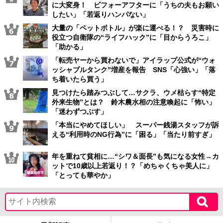
に大変身！ ビフォーアフターに「うちの夫もお願い
したい」「若返りハンパない」
大量の「ペットボトル」が楽に運べる！？ 災害時に
役立つ自衛隊の“ライフハック”に「目からうろこ」
「助かる」
「転売ヤーから買わないで」アイラップ公式が“ウォ
ッシャブルタンク”増産を報告 SNS「心強い」「落
ち着いたら買う」
見つけたら踏みつぶして…サクラ、ウメ枯らす“特定
外来生物”とは？ 鈴木農水相の注意喚起に「怖い」
「迷わずつぶす」
「本当にやめてほしい」 スーパー銭湯スタッフが訴
える“利用時のNG行為”に「困る」「当たり前すぎ」
年を重ねて貧相に…“シワ＆面長”も気になる女性→カ
ットで10歳以上若返り！？「めちゃくちゃ美人に」
「とっても華やか」