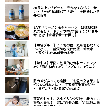
35度以上で「ビール」売れなくなる？ サ
ントリーが“猛暑限定”「夏生」を開発した意
外な背景
SAで「ラーメン＆チャーハン」は猛烈な眠
気のもと？ ドライブ中の“疲れにくい食事
術”とは【管理栄養士に聞く】
【帰省ブルー】「うちの親、気を使わなくて
いいから」 能天気な夫に絶望…義実家
で“孤立”した36歳妻の本音
【熱中症】予防に効果的な食材ランキング
3位「鶏むね肉」2位「マグロ」…1位は？
防カメがあっても危険…「お盆の空き巣」を
招くNG行為とは？ 元警視庁刑事が明か
す“留守だとバレる家”の共通点
前髪のセット、スタイリング剤を「表面」に
塗ると失敗？ 実は“内側の根元”が正解…崩