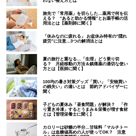
れない整え方とは
旅先で「常用薬」を切らした…薬局で何を伝
える？ “あると助かる情報”とお薬手帳の活
用法とは【薬剤師に聞く】
「休みなのに疲れる」 お盆休み特有の“隠れ
疲労”に注意…3つの解消法とは
夏の旅行と重なる…「生理」どう乗り切
る？ 月経移動の方法＆鎮痛薬の適切な使い
方とは【医師に聞く】
100均の暑さ対策グッズ「買い」「安物買い
の銭失い」の違いとは 節約アドバイザーに
聞く
子どもの夏休み「昼食問題」が解決？ 「作
り置き冷凍」するとうまみ＆栄養が増す食材
とは【管理栄養士に聞く】
カロリーは砂糖の半分…甘味料「マルチトー
ル」は血糖値高めの人が使ってOK？ 注意