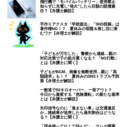
飛行機で「モバイルバッテリー」使用禁止
知らずに充電し“発火”したら巨額の賠償責
任？【弁護士解説】
手作りアクスタ「学校提出」「SNS投稿」は
著作権NG！？ 夏休みの宿題＆推し活に潜
むワナ【弁理士が解説】
「子どもが万引した」 警察から連絡…親の
対応次第で子の処分重くなる？ 「NG行動」
とは【弁護士に聞く】
子どもがBGM、画像を無断使用…親に「高
額請求」も！？ 夏休みのSNSトラブル予防
策【弁理士が解説】
一般道で50キロオーバー、一発アウト？
今日から激変する「危険運転」の新たな基準
とは【弁護士が解説】
矢印信号なのに「進まない車」は交通違反
か…後続車が追突したら過失割合はどうな
る？【弁護士に聞く】
「現金持ってなくて詰んだ」 クレカ障害、