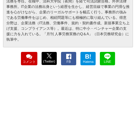
法務を専任。在職中、法科大学院（夜間）を経て司法試験合格。外井法律
事務所。IT企業の法務出身という経歴を生かし、経営目線で事業の円滑な推
進を心がけながら、企業のリーガルサポートを幅広く行う。事務所の強み
である労働事件をはじめ、相続問題等にも積極的に取り組んでいる。得意
分野は、企業法務（IT法務、労働事件、規約・契約書作成、新規事業立ち上
げ支援、コンプライアンス等）。最近は、特に中小・ベンチャー企業の支
援に力を入れている。「月刊 人事労務実務のQ＆A」（日本労務研究会）に
執筆中。
B!
(Twitter)
コメント
FB
Hatena
LINE