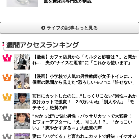
点を糖尿病専門医が解説
ライフの記事もっと見る
週間アクセスランキング
【漫画】カフェ店員から「ミルクと砂糖は？」と聞か
れ… 夫の“ナイスな返答”に「これから使います」
【漫画】小学校で人気の男性教師が女子トイレに…
個室の隙間から見えた“恐ろしいモノ”に「許せない」
前日にカットしたのに…“しっくりこない”男性→あか
抜けカットで激変！ 2.9万いいね「別人やん」「モ
テそう」絶賛の声
“おかっぱ”に悩む男性→バッサリカットで大変身！
ビフォーアフターに「え、同じ人！？」「かっこい
い」「爽やかすぎる～」大絶賛の声
妻に「ハゲてる」と言われ…カットで解決→イケオジ