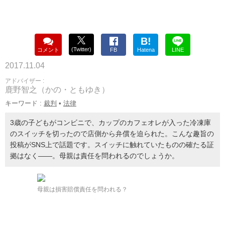
B!
(Twitter)
コメント
FB
Hatena
LINE
2017.11.04
アドバイザー :
鹿野智之（かの・ともゆき）
キーワード :
裁判
•
法律
3歳の子どもがコンビニで、カップのカフェオレが入った冷凍庫
のスイッチを切ったので店側から弁償を迫られた。こんな趣旨の
投稿がSNS上で話題です。スイッチに触れていたものの確たる証
拠はなく――。母親は責任を問われるのでしょうか。
母親は損害賠償責任を問われる？