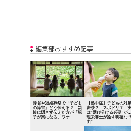
編集部おすすめ記事
帰省や冠婚葬祭で「子ども
【熱中症】子どもの対
の障害」どう伝える？ 親
麦茶？ スポドリ？ 
族に隠さず伝えた方が「親
は“選び分ける必要”が
子が楽になる」ワケ
理栄養士が諭す明確な“
由”