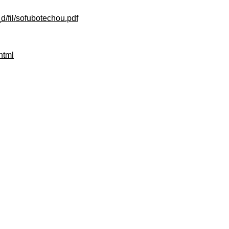
d/fil/sofubotechou.pdf
html