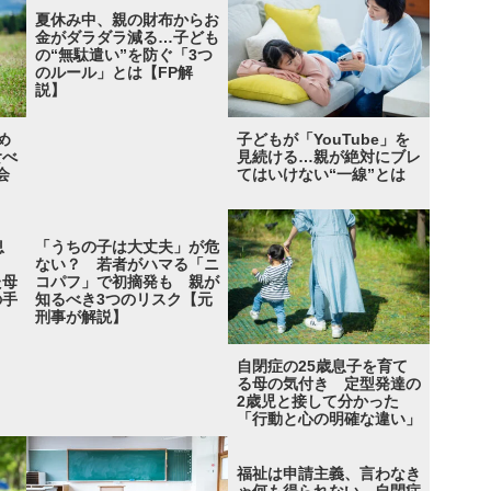
夏休み中、親の財布からお
金がダラダラ減る…子ども
の“無駄遣い”を防ぐ「3つ
のルール」とは【FP解
説】
め
子どもが「YouTube」を
食べ
見続ける…親が絶対にブレ
会
てはいけない“一線”とは
息
「うちの子は大丈夫」が危
」
ない？ 若者がハマる「ニ
た母
コパフ」で初摘発も 親が
の手
知るべき3つのリスク【元
刑事が解説】
自閉症の25歳息子を育て
る母の気付き 定型発達の
2歳児と接して分かった
「行動と心の明確な違い」
福祉は申請主義、言わなき
ゃ何も得られない…自閉症