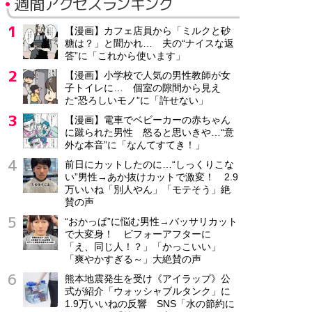
週間アクセスランキング
【漫画】カフェ店員から「ミルクと砂
糖は？」と聞かれ… 夫の“ナイスな返
答”に「これから使います」
【漫画】小学校で人気の男性教師が女
子トイレに… 個室の隙間から見え
た“恐ろしいモノ”に「許せない」
【漫画】電車でベビーカーの赤ちゃん
に蹴られた男性 怒ると思いきや…“意
外な本音”に「なんてすてき！」
前日にカットしたのに…“しっくりこな
い”男性→あか抜けカットで激変！ 2.9
万いいね「別人やん」「モテそう」絶
賛の声
“おかっぱ”に悩む男性→バッサリカット
で大変身！ ビフォーアフターに
「え、同じ人！？」「かっこいい」
「爽やかすぎる～」大絶賛の声
熊本地震発生を受け《アイラップ》公
式が紹介「ウォッシャブルタンク」に
1.9万いいねの反響 SNS「水の節約に