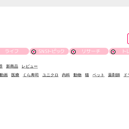
ライフ
SNSトピック
リサーチ
ト
題
新商品
レビュー
動画
医療
くら寿司
ユニクロ
内科
動物
猫
ペット
薬剤師
ド