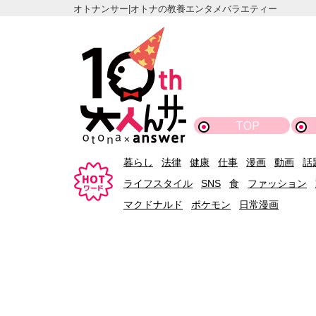
オトナンサー|オトナの教養エンタメバラエティー
TOP
暮らし
法律
健康
仕事
漫画
動画
話
ライフスタイル
SNS
食
ファッション
マクドナルド
ポケモン
日常漫画