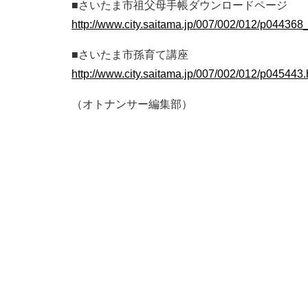
■さいたま市祖父母手帳ダウンロードページ
http://www.city.saitama.jp/007/002/012/p044368_
■さいたま市孫育て講座
http://www.city.saitama.jp/007/002/012/p045443.
（オトナンサー編集部）