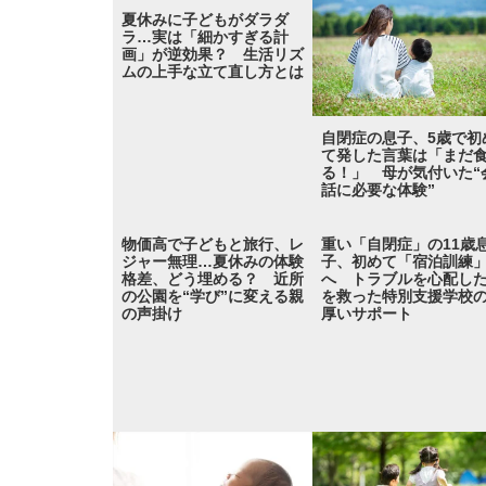
夏休みに子どもがダラダ
ラ…実は「細かすぎる計
画」が逆効果？ 生活リズ
ムの上手な立て直し方とは
自閉症の息子、5歳で初
て発した言葉は「まだ
る！」 母が気付いた“
話に必要な体験”
物価高で子どもと旅行、レ
重い「自閉症」の11歳
ジャー無理…夏休みの体験
子、初めて「宿泊訓練
格差、どう埋める？ 近所
へ トラブルを心配し
の公園を“学び”に変える親
を救った特別支援学校
の声掛け
厚いサポート