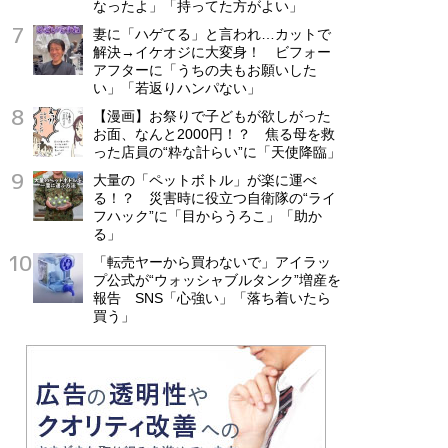
なったよ」「持ってた方がよい」
妻に「ハゲてる」と言われ…カットで
解決→イケオジに大変身！ ビフォー
アフターに「うちの夫もお願いした
い」「若返りハンパない」
【漫画】お祭りで子どもが欲しがった
お面、なんと2000円！？ 焦る母を救
った店員の“粋な計らい”に「天使降臨」
大量の「ペットボトル」が楽に運べ
る！？ 災害時に役立つ自衛隊の“ライ
フハック”に「目からうろこ」「助か
る」
「転売ヤーから買わないで」アイラッ
プ公式が“ウォッシャブルタンク”増産を
報告 SNS「心強い」「落ち着いたら
買う」