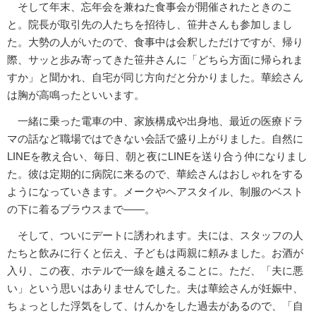
そして年末、忘年会を兼ねた食事会が開催されたときのこ
と。院長が取引先の人たちを招待し、笹井さんも参加しまし
た。大勢の人がいたので、食事中は会釈しただけですが、帰り
際、サッと歩み寄ってきた笹井さんに「どちら方面に帰られま
すか」と聞かれ、自宅が同じ方向だと分かりました。華絵さん
は胸が高鳴ったといいます。
一緒に乗った電車の中、家族構成や出身地、最近の医療ドラ
マの話など職場ではできない会話で盛り上がりました。自然に
LINEを教え合い、毎日、朝と夜にLINEを送り合う仲になりまし
た。彼は定期的に病院に来るので、華絵さんはおしゃれをする
ようになっていきます。メークやヘアスタイル、制服のベスト
の下に着るブラウスまで――。
そして、ついにデートに誘われます。夫には、スタッフの人
たちと飲みに行くと伝え、子どもは両親に頼みました。お酒が
入り、この夜、ホテルで一線を越えることに。ただ、「夫に悪
い」という思いはありませんでした。夫は華絵さんが妊娠中、
ちょっとした浮気をして、けんかをした過去があるので、「自