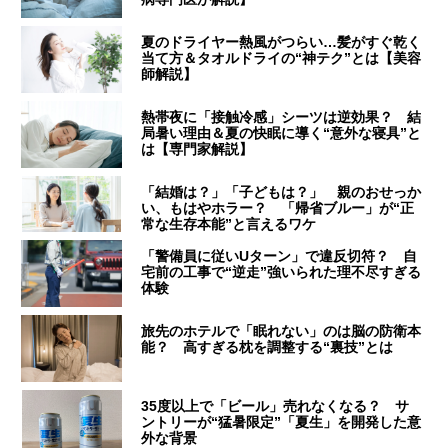
夏のドライヤー熱風がつらい…髪がすぐ乾く
当て方＆タオルドライの“神テク”とは【美容
師解説】
熱帯夜に「接触冷感」シーツは逆効果？ 結
局暑い理由＆夏の快眠に導く“意外な寝具”と
は【専門家解説】
「結婚は？」「子どもは？」 親のおせっか
い、もはやホラー？ 「帰省ブルー」が“正
常な生存本能”と言えるワケ
「警備員に従いUターン」で違反切符？ 自
宅前の工事で“逆走”強いられた理不尽すぎる
体験
旅先のホテルで「眠れない」のは脳の防衛本
能？ 高すぎる枕を調整する“裏技”とは
35度以上で「ビール」売れなくなる？ サ
ントリーが“猛暑限定”「夏生」を開発した意
外な背景