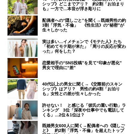
シップ》どこまでアリ？ 約2割「お泊まり
も」一方で…本音が浮き彫りに
配偶者への“隠しごと”を聞く→既婚男性の約
3割「浮気・不倫」 《性生活》の“秘密”が
生々しかった
実は多い…イメチェンで《モテた人》たち
「初めてモテ期が来た」「周りの反応が変わ
った」何をした？
恋愛相手の“SNS投稿”を見て“印象が悪化”
男女で理由に“差”
40代以上の男女に聞く→《交際前のスキン
シップ》はアリ？ 男性の約4割「お泊り
も」女性との差が生々しかった
許せない！ と感じる「彼氏の重い行動」ラ
ンキング 3位「深夜や仕事中でも電話して
くる」…2位＆1位は？
既婚男女600人に聞く→配偶者への《隠しご
と》 約2割「浮気・不倫」を超えたトップ