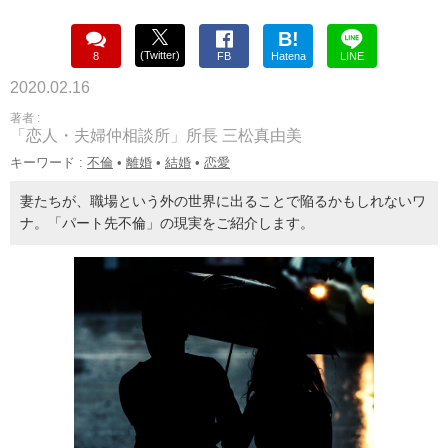
B!
(Twitter)
8
FB
Hatena
LINE
2020.02.16
著者 :
「恋人・夫婦仲相談所」所長 三松真由美
キーワード :
不倫
•
離婚
•
結婚
•
恋愛
妻たちが、職場という外の世界に出ることで陥るかもしれないワ
ナ。「パート先不倫」の現実をご紹介します。