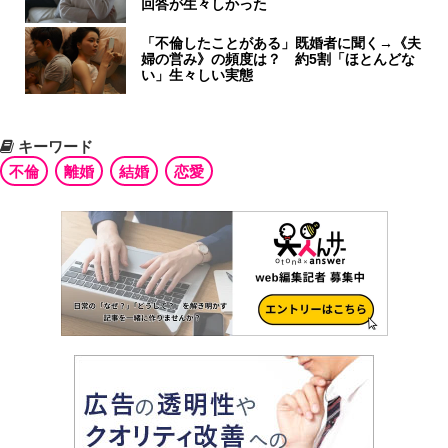
回答が生々しかった
「不倫したことがある」既婚者に聞く→《夫
婦の営み》の頻度は？ 約5割「ほとんどな
い」生々しい実態
キーワード
不倫
離婚
結婚
恋愛