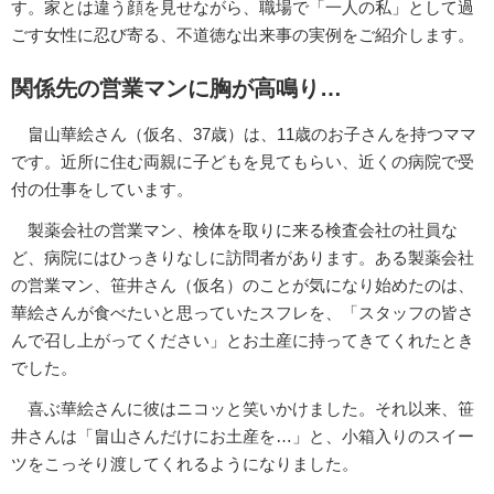
す。家とは違う顔を見せながら、職場で「一人の私」として過
ごす女性に忍び寄る、不道徳な出来事の実例をご紹介します。
関係先の営業マンに胸が高鳴り…
畠山華絵さん（仮名、37歳）は、11歳のお子さんを持つママ
です。近所に住む両親に子どもを見てもらい、近くの病院で受
付の仕事をしています。
製薬会社の営業マン、検体を取りに来る検査会社の社員な
ど、病院にはひっきりなしに訪問者があります。ある製薬会社
の営業マン、笹井さん（仮名）のことが気になり始めたのは、
華絵さんが食べたいと思っていたスフレを、「スタッフの皆さ
んで召し上がってください」とお土産に持ってきてくれたとき
でした。
喜ぶ華絵さんに彼はニコッと笑いかけました。それ以来、笹
井さんは「畠山さんだけにお土産を…」と、小箱入りのスイー
ツをこっそり渡してくれるようになりました。