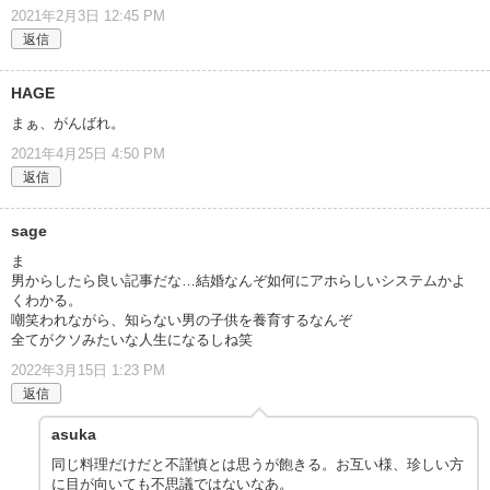
2021年2月3日 12:45 PM
返信
HAGE
まぁ、がんばれ。
2021年4月25日 4:50 PM
返信
sage
ま
男からしたら良い記事だな…結婚なんぞ如何にアホらしいシステムかよ
くわかる。
嘲笑われながら、知らない男の子供を養育するなんぞ
全てがクソみたいな人生になるしね笑
2022年3月15日 1:23 PM
返信
asuka
同じ料理だけだと不謹慎とは思うが飽きる。お互い様、珍しい方
に目が向いても不思議ではないなあ。