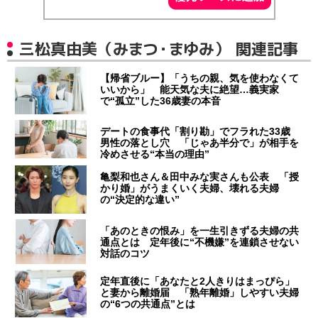
三松真由美（みまつ・まゆみ） 関連記事
【帰省ブルー】「うちの親、気を使わなくて
いいから」 能天気な夫に絶望…義実家
で“孤立”した36歳妻の本音
デートの食事代「割り勘」でフラれた33歳
男性の落とし穴 「じゃあ半分で」が相手を
冷めさせる“本当の理由”
亀梨和也さん＆田中みな実さんも公表 「授
かり婚」がうまくいく夫婦、壊れる夫婦
の“決定的な違い”
「あのときの恨み」を一生引きずる夫婦の共
通点とは 定年後に“不機嫌”を連鎖させない
対話のコツ
定年直後に「あなたと2人きりはまっぴら」
と妻から離婚届 「熟年離婚」しやすい夫婦
の“6つの共通点”とは