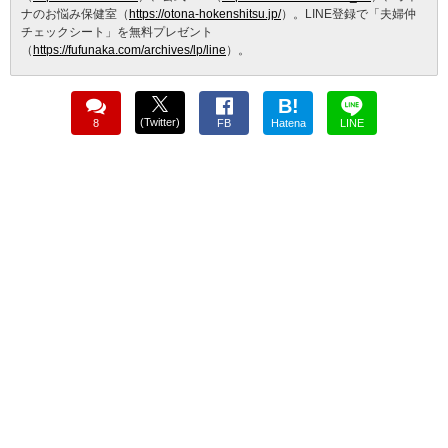
ナのお悩み保健室（
https://otona-hokenshitsu.jp/
）。LINE登録で「夫婦仲
チェックシート」を無料プレゼント
（
https://fufunaka.com/archives/lp/line
）。
B!
(Twitter)
8
FB
Hatena
LINE