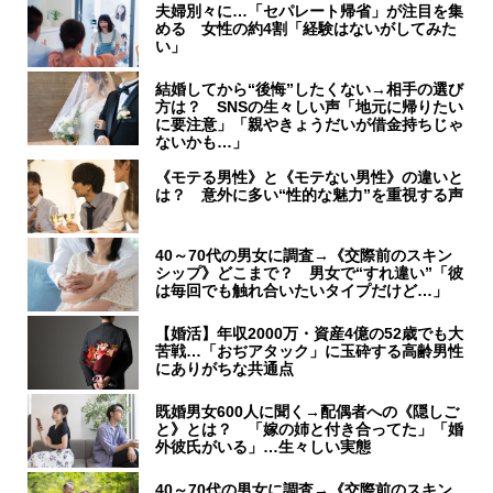
夫婦別々に…「セパレート帰省」が注目を集
める 女性の約4割「経験はないがしてみた
い」
結婚してから“後悔”したくない→相手の選び
方は？ SNSの生々しい声「地元に帰りたい
に要注意」「親やきょうだいが借金持ちじゃ
ないかも…」
《モテる男性》と《モテない男性》の違いと
は？ 意外に多い“性的な魅力”を重視する声
40～70代の男女に調査→《交際前のスキン
シップ》どこまで？ 男女で“すれ違い”「彼
は毎回でも触れ合いたいタイプだけど…」
【婚活】年収2000万・資産4億の52歳でも大
苦戦…「おぢアタック」に玉砕する高齢男性
にありがちな共通点
既婚男女600人に聞く→配偶者への《隠しご
と》とは？ 「嫁の姉と付き合ってた」「婚
外彼氏がいる」…生々しい実態
40～70代の男女に調査→《交際前のスキン