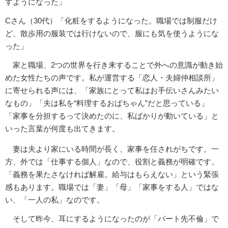
すようになった」
Cさん（30代）「化粧をするようになった。職場では制服だけ
ど、散歩用の服装では行けないので、服にも気を使うようにな
った」
家と職場、2つの世界を行き来することで外への意識が動き始
めた女性たちの声です。私が運営する「恋人・夫婦仲相談所」
に寄せられる声には、「家族にとって私はお手伝いさんみたい
なもの」「夫は私を“料理するおばちゃん”だと思っている」
「家事を分担するって決めたのに、私ばかりが動いている」と
いった言葉が何度も出てきます。
妻は夫より家にいる時間が長く、家事を任されがちです。一
方、外では「仕事する個人」なので、役割と義務が明確です。
「義務を果たさなければ解雇。給与はもらえない」という緊張
感もあります。職場では「妻」「母」「家事をする人」ではな
い、「一人の私」なのです。
そして昨今、耳にするようになったのが「パート先不倫」で