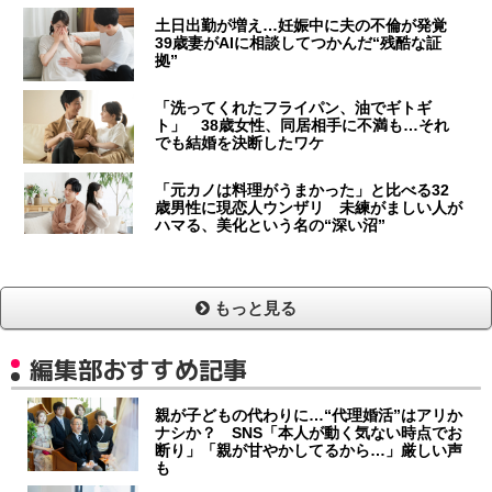
土日出勤が増え…妊娠中に夫の不倫が発覚
39歳妻がAIに相談してつかんだ“残酷な証
拠”
「洗ってくれたフライパン、油でギトギ
ト」 38歳女性、同居相手に不満も…それ
でも結婚を決断したワケ
「元カノは料理がうまかった」と比べる32
歳男性に現恋人ウンザリ 未練がましい人が
ハマる、美化という名の“深い沼”
もっと見る
編集部おすすめ記事
親が子どもの代わりに…“代理婚活”はアリか
ナシか？ SNS「本人が動く気ない時点でお
断り」「親が甘やかしてるから…」厳しい声
も