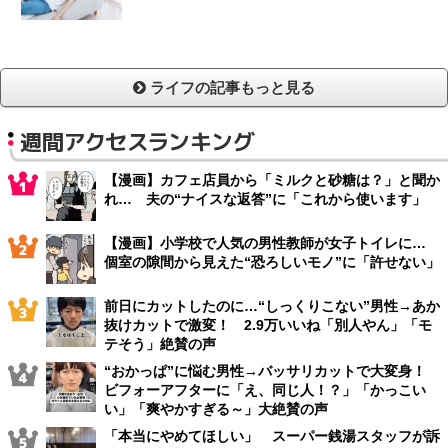
ライフの記事もっと見る
週間アクセスランキング
【漫画】カフェ店員から「ミルクと砂糖は？」と聞か
れ… 夫の“ナイスな返答”に「これから使います」
【漫画】小学校で人気の男性教師が女子トイレに…
個室の隙間から見えた“恐ろしいモノ”に「許せない」
前日にカットしたのに…“しっくりこない”男性→あか
抜けカットで激変！ 2.9万いいね「別人やん」「モ
テそう」絶賛の声
“おかっぱ”に悩む男性→バッサリカットで大変身！
ビフォーアフターに「え、同じ人！？」「かっこい
い」「爽やかすぎる～」大絶賛の声
「本当にやめてほしい」 スーパー銭湯スタッフが訴