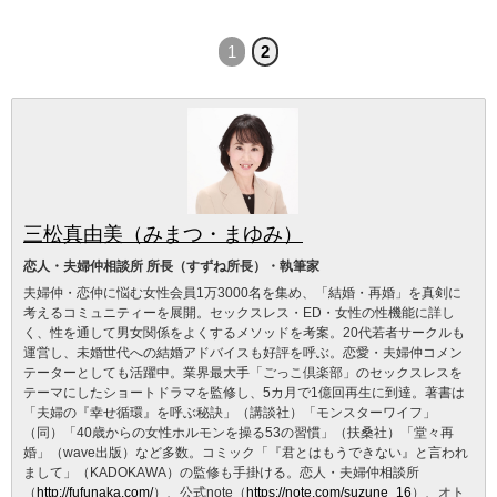
1
2
三松真由美（みまつ・まゆみ）
恋人・夫婦仲相談所 所長（すずね所長）・執筆家
夫婦仲・恋仲に悩む女性会員1万3000名を集め、「結婚・再婚」を真剣に
考えるコミュニティーを展開。セックスレス・ED・女性の性機能に詳し
く、性を通して男女関係をよくするメソッドを考案。20代若者サークルも
運営し、未婚世代への結婚アドバイスも好評を呼ぶ。恋愛・夫婦仲コメン
テーターとしても活躍中。業界最大手「ごっこ倶楽部」のセックスレスを
テーマにしたショートドラマを監修し、5カ月で1億回再生に到達。著書は
「夫婦の『幸せ循環』を呼ぶ秘訣」（講談社）「モンスターワイフ」
（同）「40歳からの女性ホルモンを操る53の習慣」（扶桑社）「堂々再
婚」（wave出版）など多数。コミック「『君とはもうできない』と言われ
まして」（KADOKAWA）の監修も手掛ける。恋人・夫婦仲相談所
（
http://fufunaka.com/
）、公式note（
https://note.com/suzune_16
）、オト