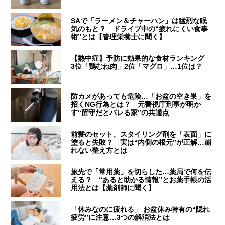
SAで「ラーメン＆チャーハン」は猛烈な眠
気のもと？ ドライブ中の“疲れにくい食事
術”とは【管理栄養士に聞く】
【熱中症】予防に効果的な食材ランキング
3位「鶏むね肉」2位「マグロ」…1位は？
防カメがあっても危険…「お盆の空き巣」を
招くNG行為とは？ 元警視庁刑事が明か
す“留守だとバレる家”の共通点
前髪のセット、スタイリング剤を「表面」に
塗ると失敗？ 実は“内側の根元”が正解…崩
れない整え方とは
旅先で「常用薬」を切らした…薬局で何を伝
える？ “あると助かる情報”とお薬手帳の活
用法とは【薬剤師に聞く】
「休みなのに疲れる」 お盆休み特有の“隠れ
疲労”に注意…3つの解消法とは