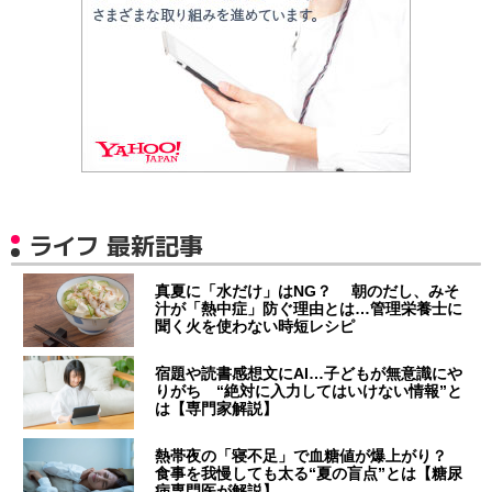
ライフ 最新記事
真夏に「水だけ」はNG？ 朝のだし、みそ
汁が「熱中症」防ぐ理由とは…管理栄養士に
聞く火を使わない時短レシピ
宿題や読書感想文にAI…子どもが無意識にや
りがち “絶対に入力してはいけない情報”と
は【専門家解説】
熱帯夜の「寝不足」で血糖値が爆上がり？
食事を我慢しても太る“夏の盲点”とは【糖尿
病専門医が解説】