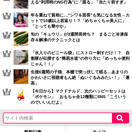
える“利用時のNG行為”に「困る」「当たり前すぎ」
年を重ねて貧相に…“シワ＆面長”も気になる女性→カ
ットで10歳以上若返り！？「めちゃくちゃ美人に」
「とっても華やか」
旬の「キュウリ」が3週間長持ち？ まるごと冷凍保
存＆解凍のテクニックとは
「水入りのビニール袋」にストロー刺すだけ！？ 自
衛隊が伝授する“簡易水道”の作り方に「めっちゃ便利
じゃん！！」
生後6週間の子猫、本棚で突っ伏して眠る…あまりの
かわいさに視聴者もん絶「ぬいぐるみみたい！」「最
高」
【今日から】マクドナルド、次のハッピーセットは
「ポケモン」 おもちゃ全12種類にSNS「こういう
のでいいんだよ」