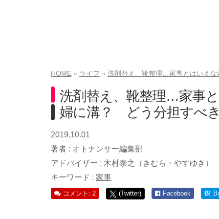
HOME
ライフ
洗剤替え、靴整理…家事とはいえな
洗剤替え、靴整理…家事
婦に溝？ どう分担すべ
2019.10.01
著者 :
オトナンサー編集部
アドバイザー :
木村泰之（きむら・やすゆき）
キーワード :
家事
コメント: 2
(Twitter)
Facebook
B!
B