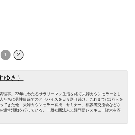
1
2
すゆき）
表理事。23年にわたるサラリーマン生活を経て夫婦カウンセラーとし
人たちに男性目線でのアドバイスを日々送り続け、これまでに3万人を
ってきた他、夫婦カウンセラー養成、セミナー、相談者交流会などさ
を渡す活動を行っている。一般社団法人夫婦問題レスキュー隊木村泰