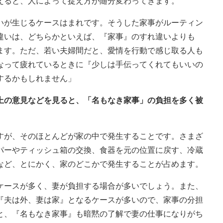
えると、人によって捉え方が随分変わってきます。
いが生じるケースはまれです。そうした家事がルーティン
違いは、どちらかといえば、『家事』のすれ違いよりも
ます。ただ、若い夫婦間だと、愛情を行動で感じ取る人も
なって疲れているときに『少しは手伝ってくれてもいいの
するかもしれません」
ト上の意見などを見ると、「名もなき家事」の負担を多く被
。
すが、そのほとんどが家の中で発生することです。さまざ
パーやティッシュ箱の交換、食器を元の位置に戻す、冷蔵
など、とにかく、家のどこかで発生することが占めます。
ケースが多く、妻が負担する場合が多いでしょう。また、
『夫は外、妻は家』となるケースが多いので、家事の分担
と、『名もなき家事』も暗黙の了解で妻の仕事になりがち