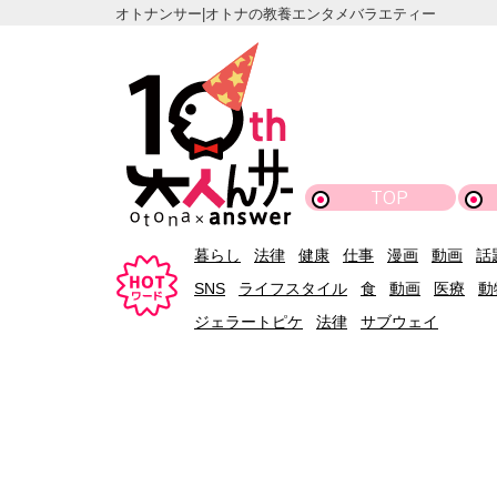
オトナンサー|オトナの教養エンタメバラエティー
TOP
暮らし
法律
健康
仕事
漫画
動画
話
SNS
ライフスタイル
食
動画
医療
動
ジェラートピケ
法律
サブウェイ