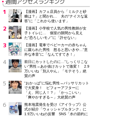
週間アクセスランキング
【漫画】カフェ店員から「ミルクと砂
糖は？」と聞かれ… 夫の“ナイスな返
答”に「これから使います」
【漫画】小学校で人気の男性教師が女
子トイレに… 個室の隙間から見え
た“恐ろしいモノ”に「許せない」
【漫画】電車でベビーカーの赤ちゃん
に蹴られた男性 怒ると思いきや…“意
外な本音”に「なんてすてき！」
前日にカットしたのに…“しっくりこな
い”男性→あか抜けカットで激変！ 2.9
万いいね「別人やん」「モテそう」絶
賛の声
“おかっぱ”に悩む男性→バッサリカット
で大変身！ ビフォーアフターに
「え、同じ人！？」「かっこいい」
「爽やかすぎる～」大絶賛の声
熊本地震発生を受け《アイラップ》公
式が紹介「ウォッシャブルタンク」に
1.9万いいねの反響 SNS「水の節約に