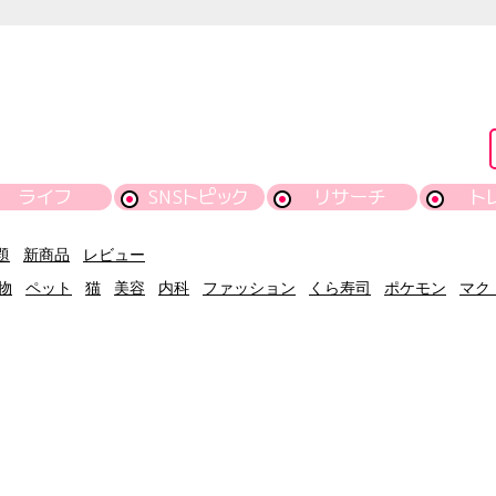
ライフ
SNSトピック
リサーチ
ト
題
新商品
レビュー
物
ペット
猫
美容
内科
ファッション
くら寿司
ポケモン
マク