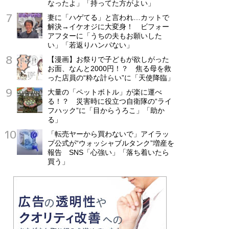
なったよ」「持ってた方がよい」
妻に「ハゲてる」と言われ…カットで
解決→イケオジに大変身！ ビフォー
アフターに「うちの夫もお願いした
い」「若返りハンパない」
【漫画】お祭りで子どもが欲しがった
お面、なんと2000円！？ 焦る母を救
った店員の“粋な計らい”に「天使降臨」
大量の「ペットボトル」が楽に運べ
る！？ 災害時に役立つ自衛隊の“ライ
フハック”に「目からうろこ」「助か
る」
「転売ヤーから買わないで」アイラッ
プ公式が“ウォッシャブルタンク”増産を
報告 SNS「心強い」「落ち着いたら
買う」