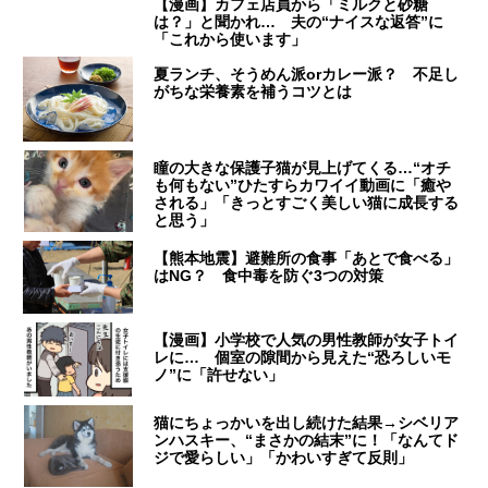
【漫画】カフェ店員から「ミルクと砂糖
は？」と聞かれ… 夫の“ナイスな返答”に
「これから使います」
夏ランチ、そうめん派orカレー派？ 不足し
がちな栄養素を補うコツとは
瞳の大きな保護子猫が見上げてくる…“オチ
も何もない”ひたすらカワイイ動画に「癒や
される」「きっとすごく美しい猫に成長する
と思う」
【熊本地震】避難所の食事「あとで食べる」
はNG？ 食中毒を防ぐ3つの対策
【漫画】小学校で人気の男性教師が女子トイ
レに… 個室の隙間から見えた“恐ろしいモ
ノ”に「許せない」
猫にちょっかいを出し続けた結果→シベリア
ンハスキー、“まさかの結末”に！「なんてド
ジで愛らしい」「かわいすぎて反則」