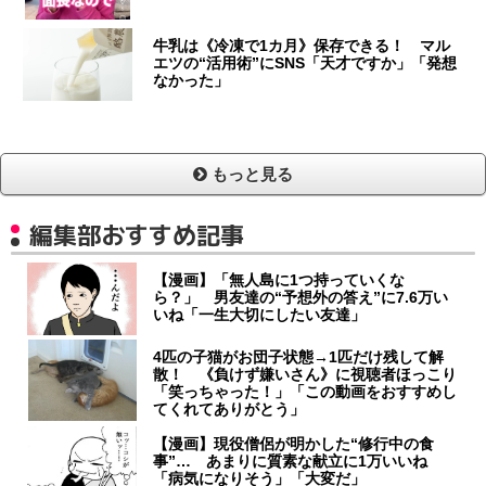
牛乳は《冷凍で1カ月》保存できる！ マル
エツの“活用術”にSNS「天才ですか」「発想
なかった」
もっと見る
編集部おすすめ記事
【漫画】「無人島に1つ持っていくな
ら？」 男友達の“予想外の答え”に7.6万い
いね「一生大切にしたい友達」
4匹の子猫がお団子状態→1匹だけ残して解
散！ 《負けず嫌いさん》に視聴者ほっこり
「笑っちゃった！」「この動画をおすすめし
てくれてありがとう」
【漫画】現役僧侶が明かした“修行中の食
事”… あまりに質素な献立に1万いいね
「病気になりそう」「大変だ」