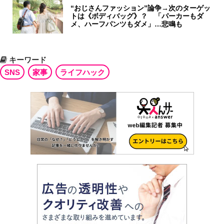
“おじさんファッション”論争→次のターゲッ
トは《ボディバッグ》？ 「パーカーもダ
メ、ハーフパンツもダメ」…悲鳴も
キーワード
SNS
家事
ライフハック