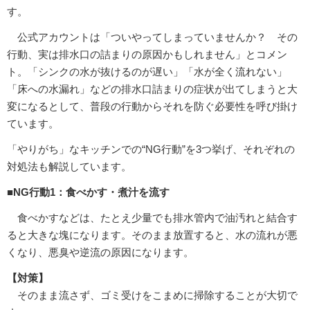
す。
公式アカウントは「ついやってしまっていませんか？ その
行動、実は排水口の詰まりの原因かもしれません」とコメン
ト。「シンクの水が抜けるのが遅い」「水が全く流れない」
「床への水漏れ」などの排水口詰まりの症状が出てしまうと大
変になるとして、普段の行動からそれを防ぐ必要性を呼び掛け
ています。
「やりがち」なキッチンでの“NG行動”を3つ挙げ、それぞれの
対処法も解説しています。
■NG行動1：食べかす・煮汁を流す
食べかすなどは、たとえ少量でも排水管内で油汚れと結合す
ると大きな塊になります。そのまま放置すると、水の流れが悪
くなり、悪臭や逆流の原因になります。
【対策】
そのまま流さず、ゴミ受けをこまめに掃除することが大切で