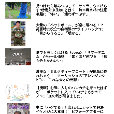
見つけたら踏みつぶして…サクラ、ウメ枯ら
す“特定外来生物”とは？ 鈴木農水相の注意
喚起に「怖い」「迷わずつぶす」
大量の「ペットボトル」が楽に運べる！？
災害時に役立つ自衛隊の“ライフハック”に
「目からうろこ」「助かる」
夏でも涼しくはける《coca》「サマーデニ
ム」がセール価格 「驚くほど伸びる」「形
も色もかわいい」
濃厚な「ミルクティーフロート」が簡単に作
れちゃう！ クーリッシュの“アレンジレシ
ピ”に「これは天才の発想」
【漫画】お気に入りのハンカチを持ったはず
が… ポケットに入っていた“まさかのモ
ノ”に「血の気が引きました」
妻に「ハゲてる」と言われ…カットで解決→
イケオジに大変身！ ビフォーアフターに