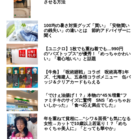
させる方法
100均の暑さ対策グッズ「買い」「安物買い
の銭失い」の違いとは 節約アドバイザーに
聞く
【ユニクロ】1枚でも重ね着でも…990円
の“バズトップス”が優秀！「めっちゃかわい
い」「着心地いい」と話題
【牛角】「呪術廻戦」コラボ 呪術高専1年
ズ、七海建人、五条悟コラボメニュー 缶バ
ッジ＆クリアカードもらえる
「でけぇ油揚げ！？」本物の“45％増量”フ
ァミチキのサイズに驚愕 SNS「めっちゃお
いしかった」「食べ応え満点でした」
年を重ねて貧相に…“シワ＆面長”も気になる
女性→カットで10歳以上若返り！？「めち
ゃくちゃ美人に」「とっても華やか」