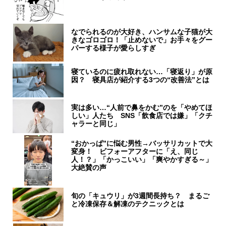
なでられるのが大好き、ハンサムな子猫が大
きなゴロゴロ！「止めないで」お手々をグー
パーする様子が愛らしすぎ
寝ているのに疲れ取れない…「寝返り」が原
因？ 寝具店が紹介する3つの“改善法”とは
実は多い…“人前で鼻をかむ”のを「やめてほ
しい」人たち SNS「飲食店では嫌」「クチ
ャラーと同じ」
“おかっぱ”に悩む男性→バッサリカットで大
変身！ ビフォーアフターに「え、同じ
人！？」「かっこいい」「爽やかすぎる～」
大絶賛の声
旬の「キュウリ」が3週間長持ち？ まるご
と冷凍保存＆解凍のテクニックとは