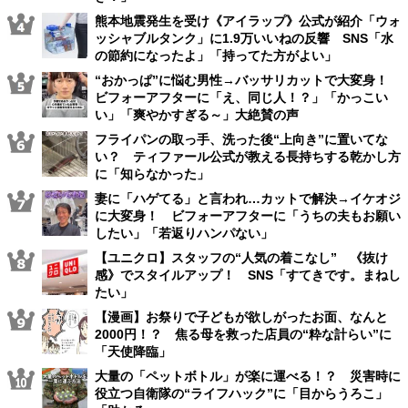
熊本地震発生を受け《アイラップ》公式が紹介「ウォ
ッシャブルタンク」に1.9万いいねの反響 SNS「水
の節約になったよ」「持ってた方がよい」
“おかっぱ”に悩む男性→バッサリカットで大変身！
ビフォーアフターに「え、同じ人！？」「かっこい
い」「爽やかすぎる～」大絶賛の声
フライパンの取っ手、洗った後“上向き”に置いてな
い？ ティファール公式が教える長持ちする乾かし方
に「知らなかった」
妻に「ハゲてる」と言われ…カットで解決→イケオジ
に大変身！ ビフォーアフターに「うちの夫もお願い
したい」「若返りハンパない」
【ユニクロ】スタッフの“人気の着こなし” 《抜け
感》でスタイルアップ！ SNS「すてきです。まねし
たい」
【漫画】お祭りで子どもが欲しがったお面、なんと
2000円！？ 焦る母を救った店員の“粋な計らい”に
「天使降臨」
大量の「ペットボトル」が楽に運べる！？ 災害時に
役立つ自衛隊の“ライフハック”に「目からうろこ」