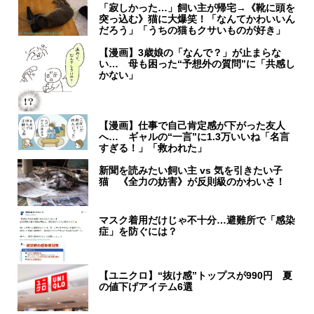
「寂しかった…」飼い主が帰宅→《靴に頭を
突っ込む》猫に大爆笑！「なんてかわいいん
だろう」「うちの猫もクサいものが好き」
【漫画】3歳娘の「なんで？」が止まらな
い… 母も困った“予想外の質問”に「共感し
かない」
【漫画】仕事で自己肯定感が下がった友人
へ… ギャルの“一言”に1.3万いいね「名言
すぎる！」「救われた」
新聞を読みたい飼い主 vs 気を引きたい子
猫 《全力の妨害》が反則級のかわいさ！
マスク着用だけじゃ不十分…避難所で「感染
症」を防ぐには？
【ユニクロ】“抜け感”トップスが990円 夏
の値下げアイテム6選