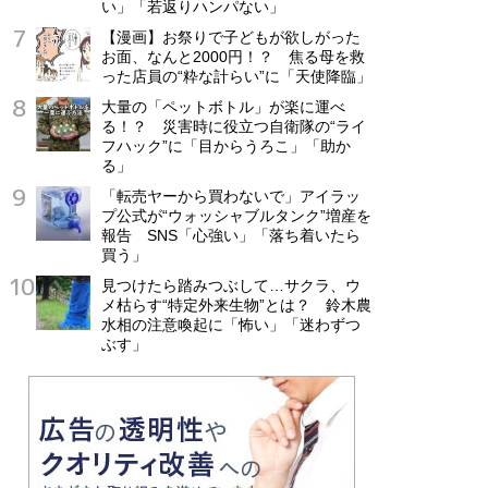
い」「若返りハンパない」
【漫画】お祭りで子どもが欲しがった
お面、なんと2000円！？ 焦る母を救
った店員の“粋な計らい”に「天使降臨」
大量の「ペットボトル」が楽に運べ
る！？ 災害時に役立つ自衛隊の“ライ
フハック”に「目からうろこ」「助か
る」
「転売ヤーから買わないで」アイラッ
プ公式が“ウォッシャブルタンク”増産を
報告 SNS「心強い」「落ち着いたら
買う」
見つけたら踏みつぶして…サクラ、ウ
メ枯らす“特定外来生物”とは？ 鈴木農
水相の注意喚起に「怖い」「迷わずつ
ぶす」