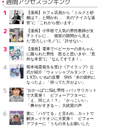
週間アクセスランキング
【漫画】カフェ店員から「ミルクと砂
糖は？」と聞かれ… 夫の“ナイスな返
答”に「これから使います」
【漫画】小学校で人気の男性教師が女
子トイレに… 個室の隙間から見え
た“恐ろしいモノ”に「許せない」
【漫画】電車でベビーカーの赤ちゃん
に蹴られた男性 怒ると思いきや…“意
外な本音”に「なんてすてき！」
熊本地震発生を受け《アイラップ》公
式が紹介「ウォッシャブルタンク」に
1.9万いいねの反響 SNS「水の節約に
なったよ」「持ってた方がよい」
“おかっぱ”に悩む男性→バッサリカット
で大変身！ ビフォーアフターに
「え、同じ人！？」「かっこいい」
「爽やかすぎる～」大絶賛の声
妻に「ハゲてる」と言われ…カットで
解決→イケオジに大変身！ ビフォー
アフターに「うちの夫もお願いした