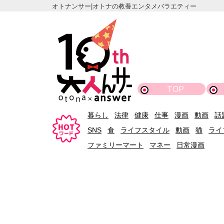
オトナンサー|オトナの教養エンタメバラエティー
TOP
暮らし
法律
健康
仕事
漫画
動画
話
SNS
食
ライフスタイル
動画
猫
ライ
ファミリーマート
マネー
日常漫画