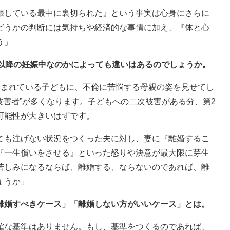
娠している最中に裏切られた』という事実は心身にさらに
どうかの判断には気持ちや経済的な事情に加え、『体と心
う」
子以降の妊娠中なのかによっても違いはあるのでしょうか。
生まれている子どもに、不倫に苦悩する母親の姿を見せてし
被害者”が多くなります。子どもへの二次被害がある分、第2
可能性が大きいはずです。
ても注げない状況をつくった夫に対し、妻に『離婚するこ
『一生償いをさせる』といった怒りや決意が最大限に芽生
苦しみになるならば、離婚する、ならないのであれば、離
ょうか」
に離婚すべきケース」「離婚しない方がいいケース」とは。
確な基準はありません。もし、基準をつくるのであれば、