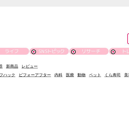
ライフ
SNSトピック
リサーチ
ト
題
新商品
レビュー
フハック
ビフォーアフター
内科
医療
動物
ペット
くら寿司
美