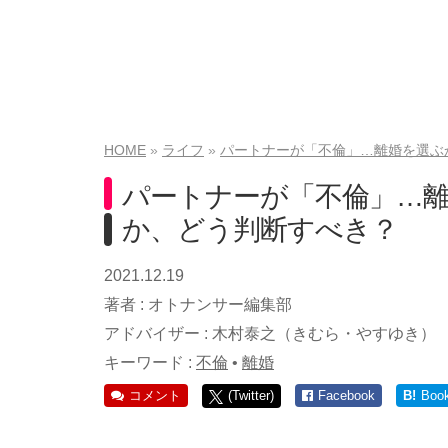
HOME
ライフ
パートナーが「不倫」…離婚を選ぶ
パートナーが「不倫」…
か、どう判断すべき？
2021.12.19
著者 :
オトナンサー編集部
アドバイザー :
木村泰之（きむら・やすゆき）
キーワード :
不倫
•
離婚
コメント
(Twitter)
Facebook
B!
Boo