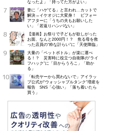
なったよ」「持ってた方がよい」
妻に「ハゲてる」と言われ…カットで
解決→イケオジに大変身！ ビフォー
アフターに「うちの夫もお願いした
い」「若返りハンパない」
【漫画】お祭りで子どもが欲しがった
お面、なんと2000円！？ 焦る母を救
った店員の“粋な計らい”に「天使降臨」
大量の「ペットボトル」が楽に運べ
る！？ 災害時に役立つ自衛隊の“ライ
フハック”に「目からうろこ」「助か
る」
「転売ヤーから買わないで」アイラッ
プ公式が“ウォッシャブルタンク”増産を
報告 SNS「心強い」「落ち着いたら
買う」