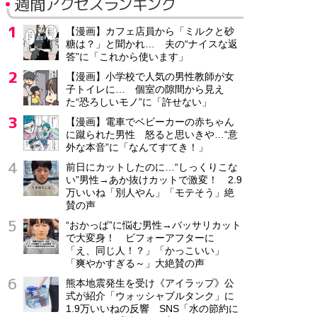
週間アクセスランキング
【漫画】カフェ店員から「ミルクと砂
糖は？」と聞かれ… 夫の“ナイスな返
答”に「これから使います」
【漫画】小学校で人気の男性教師が女
子トイレに… 個室の隙間から見え
た“恐ろしいモノ”に「許せない」
【漫画】電車でベビーカーの赤ちゃん
に蹴られた男性 怒ると思いきや…“意
外な本音”に「なんてすてき！」
前日にカットしたのに…“しっくりこな
い”男性→あか抜けカットで激変！ 2.9
万いいね「別人やん」「モテそう」絶
賛の声
“おかっぱ”に悩む男性→バッサリカット
で大変身！ ビフォーアフターに
「え、同じ人！？」「かっこいい」
「爽やかすぎる～」大絶賛の声
熊本地震発生を受け《アイラップ》公
式が紹介「ウォッシャブルタンク」に
1.9万いいねの反響 SNS「水の節約に