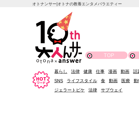
オトナンサー|オトナの教養エンタメバラエティー
TOP
暮らし
法律
健康
仕事
漫画
動画
話
SNS
ライフスタイル
食
動画
医療
動
ジェラートピケ
法律
サブウェイ