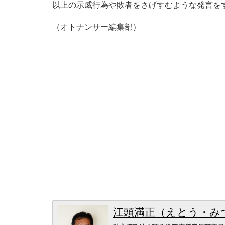
以上の示威行為や敗者をさげすむような発言を
（オトナンサー編集部）
江頭満正（えとう・み