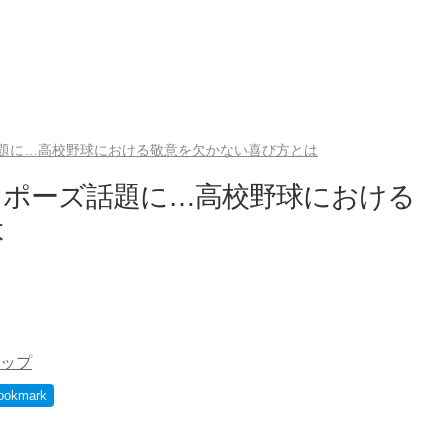
題に…高校野球における敬意を欠かない喜び方とは
ツポーズ話題に…高校野球における
は
ップ
ookmark