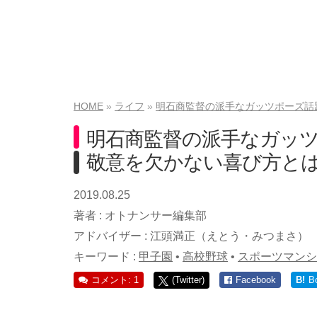
HOME
ライフ
明石商監督の派手なガッツポーズ話
明石商監督の派手なガッ
敬意を欠かない喜び方と
2019.08.25
著者 :
オトナンサー編集部
アドバイザー :
江頭満正（えとう・みつまさ）
キーワード :
甲子園
•
高校野球
•
スポーツマンシ
コメント: 1
(Twitter)
Facebook
B!
B