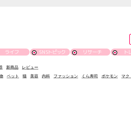
ライフ
SNSトピック
リサーチ
ト
題
新商品
レビュー
物
ペット
猫
美容
内科
ファッション
くら寿司
ポケモン
マク