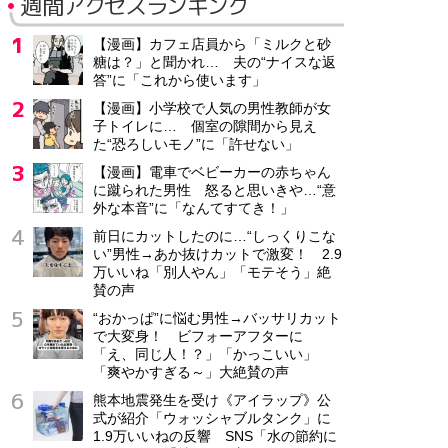
週間アクセスランキング
【漫画】カフェ店員から「ミルクと砂
糖は？」と聞かれ… 夫の“ナイスな返
答”に「これから使います」
【漫画】小学校で人気の男性教師が女
子トイレに… 個室の隙間から見え
た“恐ろしいモノ”に「許せない」
【漫画】電車でベビーカーの赤ちゃん
に蹴られた男性 怒ると思いきや…“意
外な本音”に「なんてすてき！」
前日にカットしたのに…“しっくりこな
い”男性→あか抜けカットで激変！ 2.9
万いいね「別人やん」「モテそう」絶
賛の声
“おかっぱ”に悩む男性→バッサリカット
で大変身！ ビフォーアフターに
「え、同じ人！？」「かっこいい」
「爽やかすぎる～」大絶賛の声
熊本地震発生を受け《アイラップ》公
式が紹介「ウォッシャブルタンク」に
1.9万いいねの反響 SNS「水の節約に