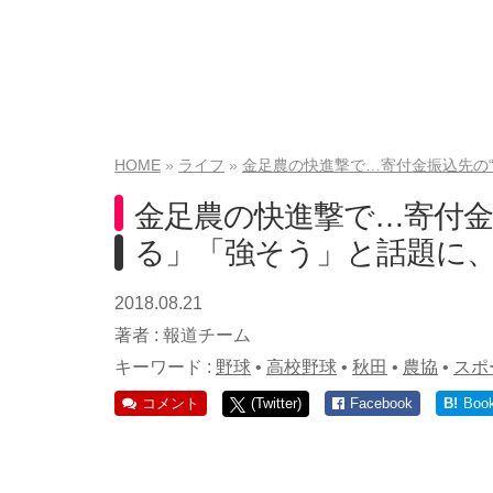
HOME
ライフ
金足農の快進撃で…寄付金振込先の“
金足農の快進撃で…寄付金
る」「強そう」と話題に
2018.08.21
著者 :
報道チーム
キーワード :
野球
•
高校野球
•
秋田
•
農協
•
スポ
コメント
(Twitter)
Facebook
B!
Boo