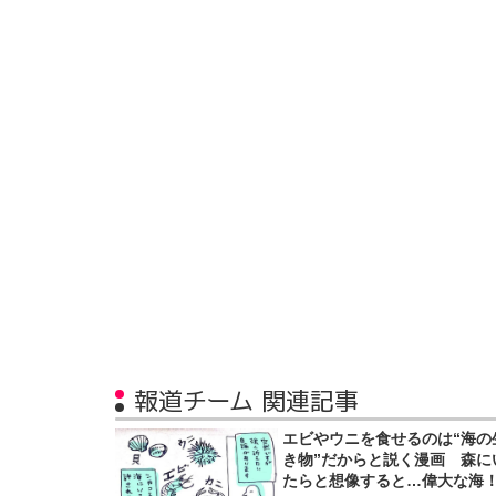
報道チーム 関連記事
エビやウニを食せるのは“海の
き物”だからと説く漫画 森に
たらと想像すると…偉大な海