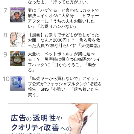
なったよ」「持ってた方がよい」
妻に「ハゲてる」と言われ…カットで
解決→イケオジに大変身！ ビフォー
アフターに「うちの夫もお願いした
い」「若返りハンパない」
【漫画】お祭りで子どもが欲しがった
お面、なんと2000円！？ 焦る母を救
った店員の“粋な計らい”に「天使降臨」
大量の「ペットボトル」が楽に運べ
る！？ 災害時に役立つ自衛隊の“ライ
フハック”に「目からうろこ」「助か
る」
「転売ヤーから買わないで」アイラッ
プ公式が“ウォッシャブルタンク”増産を
報告 SNS「心強い」「落ち着いたら
買う」