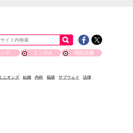
レンド
エンタメ
特別企画
ミニオンズ
結婚
内科
福袋
サブウェイ
法律