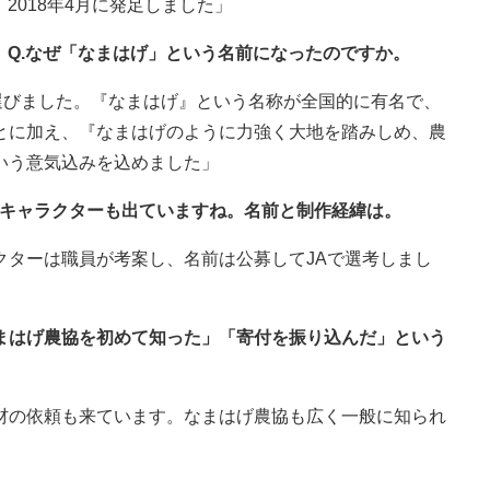
2018年4月に発足しました」
Q.なぜ「なまはげ」という名前になったのですか。
選びました。『なまはげ』という名称が全国的に有名で、
とに加え、『なまはげのように力強く大地を踏みしめ、農
いう意気込みを込めました」
いキャラクターも出ていますね。名前と制作経緯は。
クターは職員が考案し、名前は公募してJAで選考しまし
なまはげ農協を初めて知った」「寄付を振り込んだ」という
材の依頼も来ています。なまはげ農協も広く一般に知られ