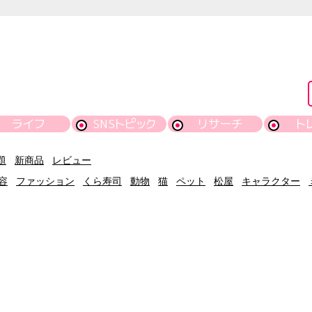
ライフ
SNSトピック
リサーチ
ト
題
新商品
レビュー
容
ファッション
くら寿司
動物
猫
ペット
松屋
キャラクター