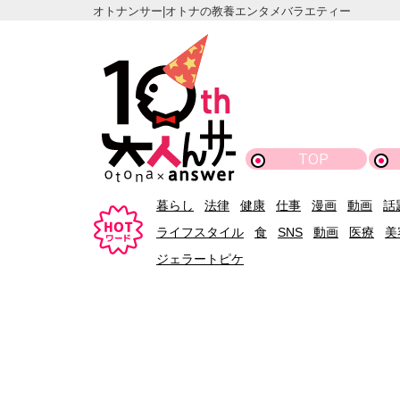
オトナンサー|オトナの教養エンタメバラエティー
TOP
暮らし
法律
健康
仕事
漫画
動画
話
ライフスタイル
食
SNS
動画
医療
美
ジェラートピケ