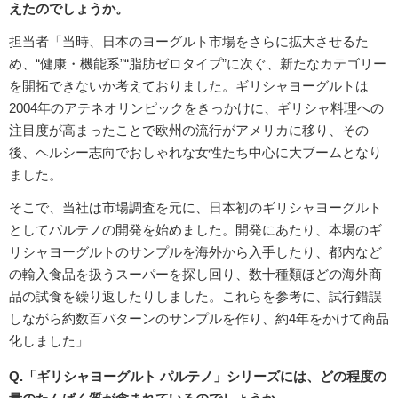
えたのでしょうか。
担当者「当時、日本のヨーグルト市場をさらに拡大させるた
め、“健康・機能系”“脂肪ゼロタイプ”に次ぐ、新たなカテゴリー
を開拓できないか考えておりました。ギリシャヨーグルトは
2004年のアテネオリンピックをきっかけに、ギリシャ料理への
注目度が高まったことで欧州の流行がアメリカに移り、その
後、ヘルシー志向でおしゃれな女性たち中心に大ブームとなり
ました。
そこで、当社は市場調査を元に、日本初のギリシャヨーグルト
としてパルテノの開発を始めました。開発にあたり、本場のギ
リシャヨーグルトのサンプルを海外から入手したり、都内など
の輸入食品を扱うスーパーを探し回り、数十種類ほどの海外商
品の試食を繰り返したりしました。これらを参考に、試行錯誤
しながら約数百パターンのサンプルを作り、約4年をかけて商品
化しました」
Q.「ギリシャヨーグルト パルテノ」シリーズには、どの程度の