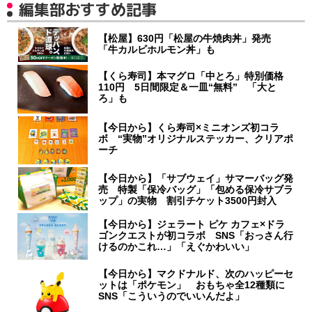
編集部おすすめ記事
【松屋】630円「松屋の牛焼肉丼」発売
「牛カルビホルモン丼」も
【くら寿司】本マグロ「中とろ」特別価格
110円 5日間限定＆一皿“無料” 「大と
ろ」も
【今日から】くら寿司×ミニオンズ初コラ
ボ “実物”オリジナルステッカー、クリアポ
ーチ
【今日から】「サブウェイ」サマーバッグ発
売 特製「保冷バッグ」「包める保冷サブラ
ップ」の実物 割引チケット3500円封入
【今日から】ジェラート ピケ カフェ×ドラ
ゴンクエストが初コラボ SNS「おっさん行
けるのかこれ…」「えぐかわいい」
【今日から】マクドナルド、次のハッピーセ
ットは「ポケモン」 おもちゃ全12種類に
SNS「こういうのでいいんだよ」