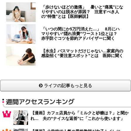
「歩けないほどの激痛」 暑いと“痛風”にな
りやすいのは脱水が原因？ 注意すべき人
の“特徴”とは【医師解説】
「いつの間にか5万円消えた…」 8月にハ
マりやすい“隠れ浪費”ワースト1位とは？
赤字防ぐコツを節約アドバイザーに聞く
【水虫】バスマットだけじゃない…家庭内の
感染招く“要注意スポット”とは 医師に聞く
ライフの記事もっと見る
週間アクセスランキング
【漫画】カフェ店員から「ミルクと砂糖は？」と聞か
れ… 夫の“ナイスな返答”に「これから使います」