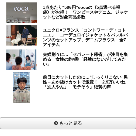
1点あたり“596円”cocaの《5点選べる福
袋》がお得！ ワンピースやデニム、ジャケ
ットなど対象商品多数
ユニクロ×フランス「コントワー・デ・コト
ニエ」 コーデュロイジャケット＆バレルパ
ンツのセットアップ、デニムブラウス…全7
アイテム
夫婦別々に…「セパレート帰省」が注目を集
める 女性の約4割「経験はないがしてみた
い」
前日にカットしたのに…“しっくりこない”男
性→あか抜けカットで激変！ 2.9万いいね
「別人やん」「モテそう」絶賛の声
もっと見る