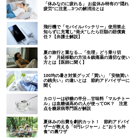
「休みなのに疲れる」 お盆休み特有の“隠れ
疲労”に注意…3つの解消法とは
飛行機で「モバイルバッテリー」使用禁止
知らずに充電し“発火”したら巨額の賠償責
任？【弁護士解説】
夏の旅行と重なる…「生理」どう乗り切
る？ 月経移動の方法＆鎮痛薬の適切な使い
方とは【医師に聞く】
100均の暑さ対策グッズ「買い」「安物買い
の銭失い」の違いとは 節約アドバイザーに
聞く
カロリーは砂糖の半分…甘味料「マルチトー
ル」は血糖値高めの人が使ってOK？ 注意
点を糖尿病専門医が解説
夏休みの出費を劇的カット！ 節約アドバイ
ザーが教える「0円レジャー」と“おうち外
食”の裏ワザ