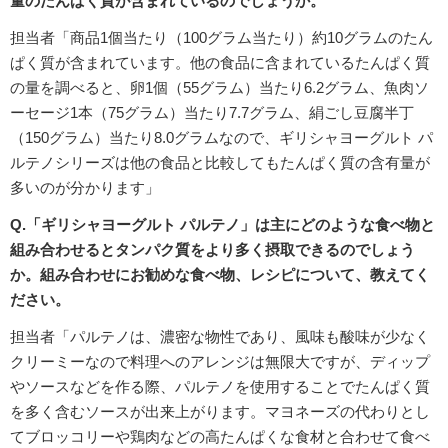
量のたんぱく質が含まれているのでしょうか。
担当者「商品1個当たり（100グラム当たり）約10グラムのたん
ぱく質が含まれています。他の食品に含まれているたんぱく質
の量を調べると、卵1個（55グラム）当たり6.2グラム、魚肉ソ
ーセージ1本（75グラム）当たり7.7グラム、絹ごし豆腐半丁
（150グラム）当たり8.0グラムなので、ギリシャヨーグルト パ
ルテノシリーズは他の食品と比較してもたんぱく質の含有量が
多いのが分かります」
Q.「ギリシャヨーグルト パルテノ」は主にどのような食べ物と
組み合わせるとタンパク質をより多く摂取できるのでしょう
か。組み合わせにお勧めな食べ物、レシピについて、教えてく
ださい。
担当者「パルテノは、濃密な物性であり、風味も酸味が少なく
クリーミーなので料理へのアレンジは無限大ですが、ディップ
やソースなどを作る際、パルテノを使用することでたんぱく質
を多く含むソースが出来上がります。マヨネーズの代わりとし
てブロッコリーや鶏肉などの高たんぱくな食材と合わせて食べ