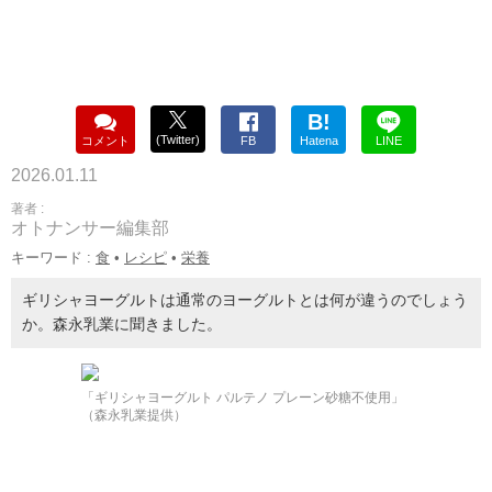
B!
(Twitter)
コメント
FB
Hatena
LINE
2026.01.11
著者 :
オトナンサー編集部
キーワード :
食
•
レシピ
•
栄養
ギリシャヨーグルトは通常のヨーグルトとは何が違うのでしょう
か。森永乳業に聞きました。
「ギリシャヨーグルト パルテノ プレーン砂糖不使用」
（森永乳業提供）