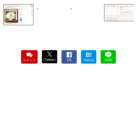
B!
(Twitter)
コメント
FB
Hatena
LINE