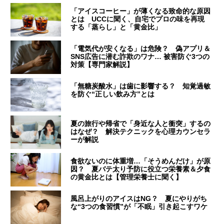
「アイスコーヒー」が薄くなる致命的な原因
とは UCCに聞く、自宅でプロの味を再現
する「蒸らし」と「黄金比」
「電気代が安くなる」は危険？ 偽アプリ＆
SNS広告に潜む詐欺のワナ… 被害防ぐ3つの
対策【専門家解説】
「無糖炭酸水」は歯に影響する？ 知覚過敏
を防ぐ“正しい飲み方”とは
夏の旅行や帰省で「身近な人と衝突」するの
はなぜ？ 解決テクニックを心理カウンセラ
ーが解説
食欲ないのに体重増…「そうめんだけ」が原
因？ 夏バテ太り予防に役立つ栄養素＆夕食
の黄金比とは【管理栄養士に聞く】
風呂上がりのアイスはNG？ 夏にやりがち
な“3つの食習慣”が「不眠」引き起こすワケ