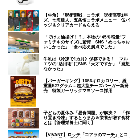
【牛角】「呪術廻戦」コラボ 呪術高専1年
ズ、七海建人、五条悟コラボメニュー 缶バ
ッジ＆クリアカードもらえる
「でけぇ油揚げ！？」本物の“45％増量”フ
ァミチキのサイズに驚愕 SNS「めっちゃお
いしかった」「食べ応え満点でした」
牛乳は《冷凍で1カ月》保存できる！ マル
エツの“活用術”にSNS「天才ですか」「発想
なかった」
【バーガーキング】1656キロカロリー、総
重量527グラム…超大型チーズバーガー新発
売 特製ガーリックマヨソース採用
子どもの夏休み「昼食問題」が解決？ 「作
り置き冷凍」するとうまみ＆栄養が増す食材
とは【管理栄養士に聞く】
【VIVANT】ロッテ「コアラのマーチ」とコ