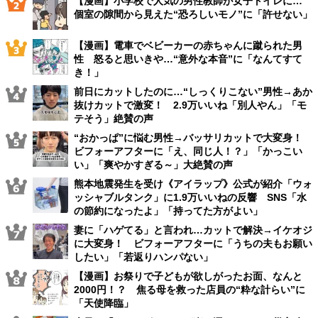
【漫画】小学校で人気の男性教師が女子トイレに…
個室の隙間から見えた“恐ろしいモノ”に「許せない」
【漫画】電車でベビーカーの赤ちゃんに蹴られた男
性 怒ると思いきや…“意外な本音”に「なんてすて
き！」
前日にカットしたのに…“しっくりこない”男性→あか
抜けカットで激変！ 2.9万いいね「別人やん」「モ
テそう」絶賛の声
“おかっぱ”に悩む男性→バッサリカットで大変身！
ビフォーアフターに「え、同じ人！？」「かっこい
い」「爽やかすぎる～」大絶賛の声
熊本地震発生を受け《アイラップ》公式が紹介「ウォ
ッシャブルタンク」に1.9万いいねの反響 SNS「水
の節約になったよ」「持ってた方がよい」
妻に「ハゲてる」と言われ…カットで解決→イケオジ
に大変身！ ビフォーアフターに「うちの夫もお願い
したい」「若返りハンパない」
【漫画】お祭りで子どもが欲しがったお面、なんと
2000円！？ 焦る母を救った店員の“粋な計らい”に
「天使降臨」